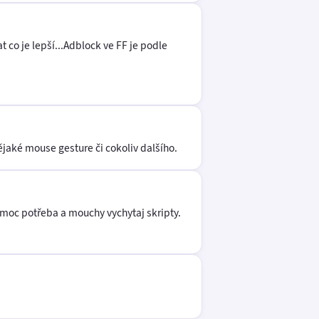
t co je lepší...Adblock ve FF je podle
nějaké mouse gesture či cokoliv dalšího.
u moc potřeba a mouchy vychytaj skripty.