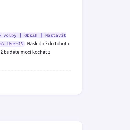
é volby | Obsah | Nastavit
. Následně do tohoto
a\ UserJS
 již budete moci kochat z