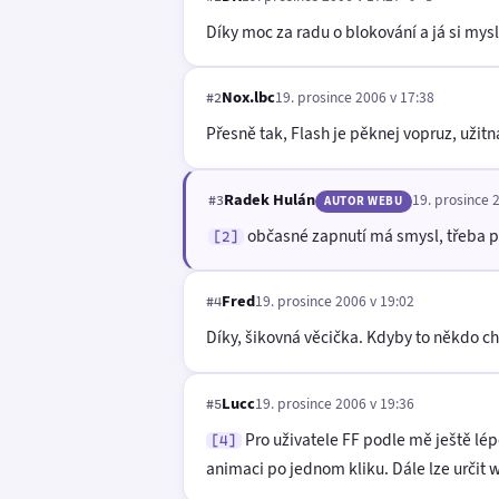
Díky moc za radu o blokování a já si mysle
Nox.lbc
19. prosince 2006 v 17:38
#2
Přesně tak, Flash je pěknej vopruz, užitn
Radek Hulán
19. prosince 
#3
AUTOR WEBU
občasné zapnutí má smysl, třeba pro
[2]
Fred
19. prosince 2006 v 19:02
#4
Díky, šikovná věcička. Kdyby to někdo cht
Lucc
19. prosince 2006 v 19:36
#5
Pro uživatele FF podle mě ještě 
[4]
animaci po jednom kliku. Dále lze určit 