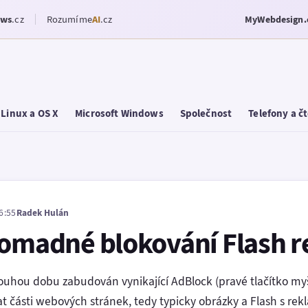
ows
.cz
Rozumíme
AI
.cz
MyWebdesign.
Linux a OS X
Microsoft Windows
Společnost
Telefony a č
6:55
Radek Hulán
romadné blokování Flash 
louhou dobu zabudován vynikající AdBlock (pravé tlačítko my
t části webových stránek, tedy typicky obrázky a Flash s r