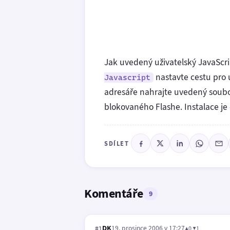
Jak uvedený uživatelský JavaScri
nastavte cestu pro 
Javascript
adresáře nahrajte uvedený soub
blokovaného Flashe. Instalace j
SDÍLET
Komentáře
9
DK
19. prosince 2006 v 17:27
▲0 ▼1
#1