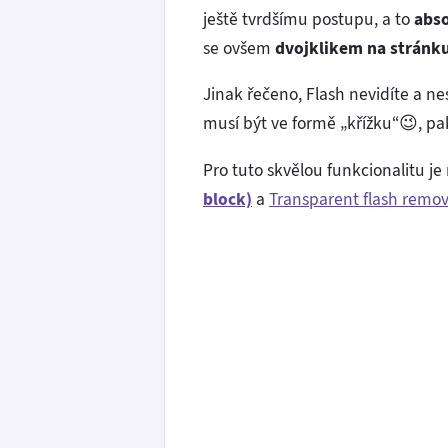
ještě tvrdšímu postupu, a to
abso
se ovšem
dvojklikem na stránk
Jinak řečeno, Flash nevidíte a n
musí být ve formě „křížku“😉, pa
Pro tuto skvělou funkcionalitu j
block)
a
Transparent flash remov