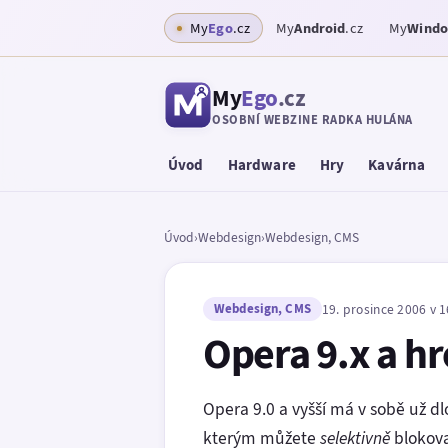
My
Ego
.cz
My
Android
.cz
My
Wind
My
Ego
.cz
OSOBNÍ WEBZINE RADKA HULÁNA
Úvod
Hardware
Hry
Kavárna
Úvod
›
Webdesign
›
Webdesign, CMS
Webdesign, CMS
19. prosince 2006 v 1
Opera 9.x a h
Opera 9.0 a vyšší má v sobě už d
kterým můžete
selektivně
blokova