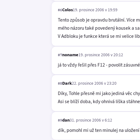
Colos
19. prosince 2006 v 19:59
#6
Tento způsob je opravdu brutální. Více mi
mého názoru také povedený kousek a sam
V Adbloku je funkce která se mi velice li
noname
19. prosince 2006 v 20:12
#7
já to vždy řešil přes F12 - povolit zásuv
Dark
22. prosince 2006 v 23:20
#8
Díky, Tohle přesně mi jako jediná věc ch
Asi se blíží doba, kdy ohnivá liška stáhne
dan
31. prosince 2006 v 6:12
#9
dík, pomohl mi už ten minulej na uložen