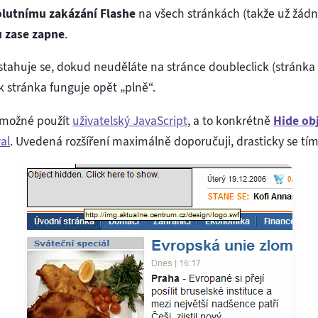
lutnímu zakázání Flashe
na všech stránkách (takže už žádn
u zase zapne
.
estahuje se, dokud neuděláte na stránce doubleclick (stránka
k stránka funguje opět „plně“.
e možné použít
uživatelský JavaScript
, a to konkrétně
Hide obj
al
. Uvedená rozšíření maximálně doporučuji, drasticky se tím 