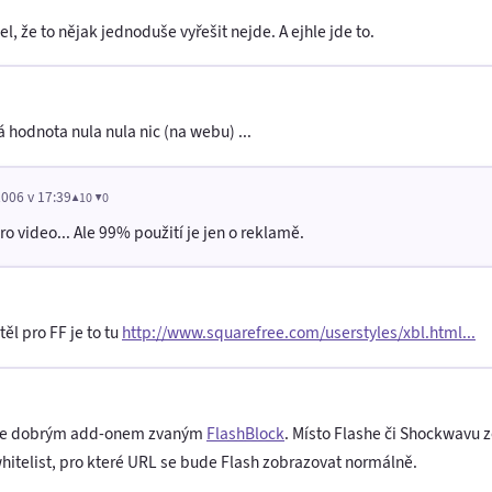
l, že to nějak jednoduše vyřešit nejde. A ejhle jde to.
á hodnota nula nula nic (na webu) ...
2006 v 17:39
▲10 ▼0
 video... Ale 99% použití je jen o reklamě.
ěl pro FF je to tu
http://www.squarefree.com/userstyles/xbl.html...
lépe dobrým add-onem zvaným
FlashBlock
. Místo Flashe či Shockwavu z
whitelist, pro které URL se bude Flash zobrazovat normálně.