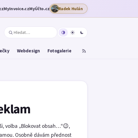
cz
MyInvoice.cz
MyÚčto.cz
Radek Hulán
tečky
Webdesign
Fotogalerie
reklam
ši, volba „Blokovat obsah…“😉,
eklamou. Osobně dávám přednost