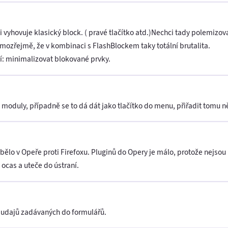
 vyhovuje klasický block. ( pravé tlačítko atd.)Nechci tady polemizova
ozřejmě, že v kombinaci s FlashBlockem taky totální brutalita.
bí: minimalizovat blokované prvky.
né moduly, případně se to dá dát jako tlačítko do menu, přiřadit tomu 
ybělo v Opeře proti Firefoxu. Pluginů do Opery je málo, protože nejso
 ocas a uteče do ústraní.
í udajů zadávaných do formulářů.