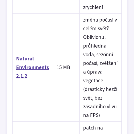
zrychlení
změna počasí v
celém světě
Oblivionu,
průhledná
voda, sezónní
Natural
počasí, zvětšení
Environments
15 MB
a úprava
2.1.2
vegetace
(drasticky hezčí
svět, bez
zásadního vlivu
na FPS)
patch na