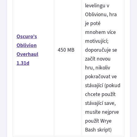
levelingu v
Oblivionu, hra
je poté
mnohem více
Oscuro’s
motivující;
Oblivion
450 MB
doporučuje se
Overhaul
začít novou
1.31d
hru, nikoliv
pokračovat ve
stávající (pokud
chcete použít
stávající save,
musíte nejprve
použít Wrye
Bash skript)