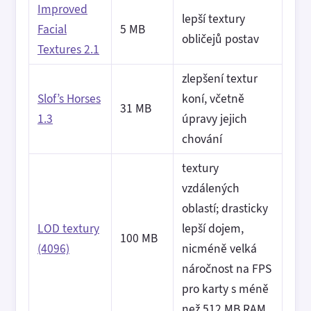
Improved
lepší textury
Facial
5 MB
obličejů postav
Textures 2.1
zlepšení textur
Slof’s Horses
koní, včetně
31 MB
1.3
úpravy jejich
chování
textury
vzdálených
oblastí; drasticky
LOD textury
lepší dojem,
100 MB
(4096)
nicméně velká
náročnost na FPS
pro karty s méně
než 512 MB RAM