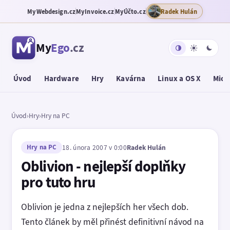
MyWebdesign.cz
MyInvoice.cz
MyÚčto.cz
Radek Hulán
My
Ego
.cz
Úvod
Hardware
Hry
Kavárna
Linux a OS X
Micr
Úvod
›
Hry
›
Hry na PC
Hry na PC
18. února 2007 v 0:00
Radek Hulán
Oblivion - nejlepší doplňky
pro tuto hru
Oblivion je jedna z nejlepších her všech dob.
Tento článek by měl přinést definitivní návod na