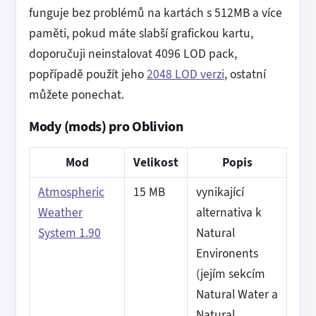
funguje bez problémů na kartách s 512MB a více
paměti, pokud máte slabší grafickou kartu,
doporučuji neinstalovat 4096 LOD pack,
popřípadě použít jeho
2048 LOD verzi
, ostatní
můžete ponechat.
Mody (mods) pro Oblivion
Mod
Velikost
Popis
Atmospheric
15 MB
vynikající
Weather
alternativa k
System 1.90
Natural
Environents
(jejím sekcím
Natural Water a
Natural