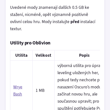
Uvedené mody znamenají dalších 0.5 GB ke
stažení, nicméně, opět významně pozitivně
ovlivní celou hru. Mody instalujte
před
instalací
textur.
Utility pro Oblivion
Utilita
Velikost
Popis
výborná utilita pro úpravu a
leveling uložených her,
pokud tedy nechcete po
Wrye
nasazení Oscuro’s modu
1 MB
Bash
začínat novou hru, ale
současnou upravit; pro
spuštění potřebujete Python