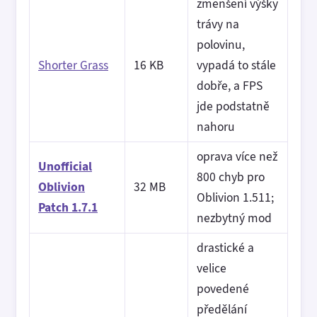
zmenšení výšky
trávy na
polovinu,
Shorter Grass
16 KB
vypadá to stále
dobře, a FPS
jde podstatně
nahoru
oprava více než
Unofficial
800 chyb pro
Oblivion
32 MB
Oblivion 1.511;
Patch 1.7.1
nezbytný mod
drastické a
velice
povedené
předělání