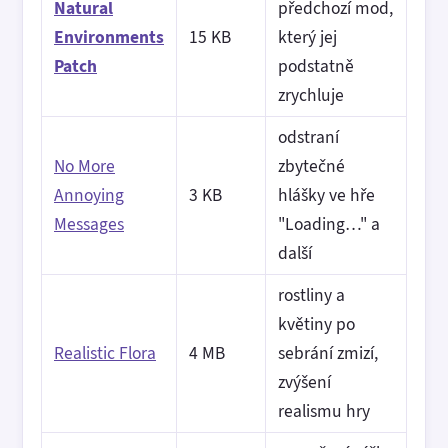
Natural
předchozí mod,
Environments
15 KB
který jej
Patch
podstatně
zrychluje
odstraní
No More
zbytečné
Annoying
3 KB
hlášky ve hře
Messages
"Loading…" a
další
rostliny a
květiny po
Realistic Flora
4 MB
sebrání zmizí,
zvýšení
realismu hry