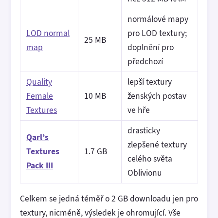
normálové mapy
LOD normal
pro LOD textury;
25 MB
map
doplnění pro
předchozí
Quality
lepší textury
Female
10 MB
ženských postav
Textures
ve hře
drasticky
Qarl’s
zlepšené textury
Textures
1.7 GB
celého světa
Pack III
Oblivionu
Celkem se jedná téměř o 2 GB downloadu jen pro
textury, nicméně, výsledek je ohromující. Vše