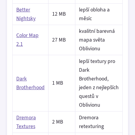
Better
lepší obloha a
12 MB
Nightsky
měsíc
kvalitní barevná
Color Map
27 MB
mapa světa
2.1
Oblivionu
lepší textury pro
Dark
Dark
Brotherhood,
1 MB
Brotherhood
jeden z nejlepších
questů v
Oblivionu
Dremora
Dremora
2 MB
Textures
retexturing