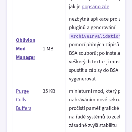
jak je
popsáno zde
nezbytná aplikace pro správ
pluginů a generování
ArchiveInvalidation.txt
Oblivion
pomocí přímých zápisů do
Mod
1 MB
BSA souborů; po instalaci
Manager
veškerých textur ji musíte
spustit a zápisy do BSA
vygenerovat
Purge
35 KB
miniaturní mod, který před
Cells
nahráváním nové sekce
Buffers
pročistí paměť grafické karty
na řadě systémů to zcela
zásadně zvýší stabilitu