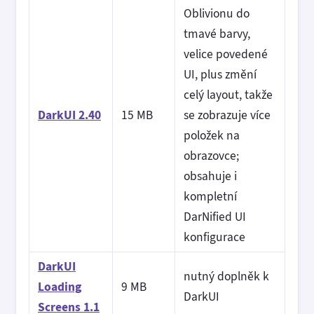
Oblivionu do
tmavé barvy,
velice povedené
UI, plus změní
celý layout, takže
DarkUI 2.40
15 MB
se zobrazuje více
položek na
obrazovce;
obsahuje i
kompletní
DarNified UI
konfigurace
DarkUI
nutný doplněk k
Loading
9 MB
DarkUI
Screens 1.1