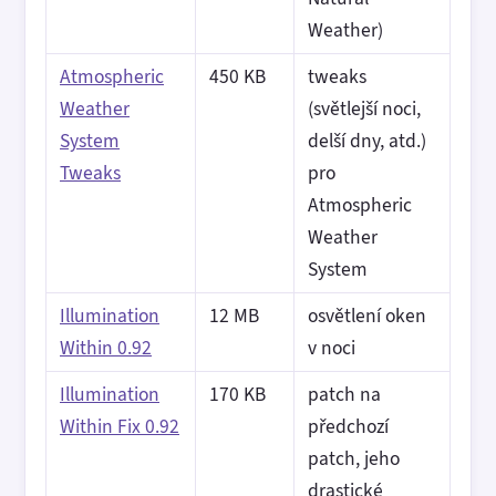
Weather)
Atmospheric
450 KB
tweaks
Weather
(světlejší noci,
System
delší dny, atd.)
Tweaks
pro
Atmospheric
Weather
System
Illumination
12 MB
osvětlení oken
Within 0.92
v noci
Illumination
170 KB
patch na
Within Fix 0.92
předchozí
patch, jeho
drastické