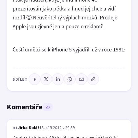
prezentován jako pětka a hned jej chce a vidí
rozdíl 🙂 Neuvěřitelný výplach mozků. Prodeje
Apple jsou zjevně jen a pouze o reklamě.
Čeští umělci se k iPhone 5 vyjádřili už v roce 1981:
SDÍLET
Komentáře
28
Jirka Kolář
13. září 2012 v 20:59
#1
Apple už zřejme s 4S dosáhl vrcholu a nyní už ho čeká