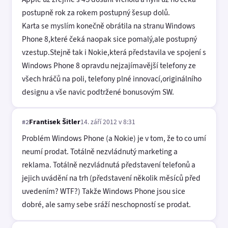
postupně rok za rokem postupný šesup dolů.
Karta se myslím konečně obrátila na stranu Windows
Phone 8,které čeká naopak sice pomalý,ale postupný
vzestup.Stejně tak i Nokie,která představila ve spojení s
Windows Phone 8 opravdu nejzajímavější telefony ze
všech hráčů na poli, telefony plné innovací,originálního
designu a vše navic podtržené bonusovým SW.
Frantisek Šitler
14. září 2012 v 8:31
#2
Problém Windows Phone (a Nokie) je v tom, že to co umí
neumí prodat. Totálně nezvládnutý marketing a
reklama. Totálně nezvládnutá představení telefonů a
jejich uvádění na trh (představení několik měsíců před
uvedením? WTF?) Takže Windows Phone jsou sice
dobré, ale samy sebe sráží neschopností se prodat.