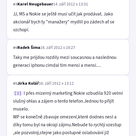
Karel Neugebauer
14. září 2012 v 13:31
#3
JJ, MS a Nokie se ještě musí učit jak prodávat. Jako
akcionář bych ty "manažery" mydlil po zádech ať se
vzchopí.
Radek Šima
16. září 2012 v 10:27
#4
Taky me prijdou rozdily mezi soucasnou a naslednou
generaci iphonu cimdal tim mensi a mensi....
Jirka Kolář
16. září 2012 v 13:12
#5
I přes mizerný marketing Nokie vzbudila 920 velmi
[3]
slušný ohlas a zájem o tento telefon.Jednou to přijít
muselo.
WP se konečně zbavuje omezení,které dodnes nesl a
díky tomu byl na okraji zájmu.Nebude to rychlý vzestup
,ale pozvolný,stejne jako postupné oslabování již