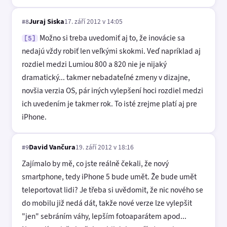
Juraj Siska
17. září 2012 v 14:05
#8
Možno si treba uvedomiť aj to, že inovácie sa
[5]
nedajú vždy robiť len veľkými skokmi. Veď napríklad aj
rozdiel medzi Lumiou 800 a 820 nie je nijaký
dramatický... takmer nebadateľné zmeny v dizajne,
novšia verzia OS, pár iných vylepšení hoci rozdiel medzi
ich uvedením je takmer rok. To isté zrejme platí aj pre
iPhone.
David Vančura
19. září 2012 v 18:16
#9
Zajímalo by mě, co jste reálně čekali, že nový
smartphone, tedy iPhone 5 bude umět. Že bude umět
teleportovat lidi? Je třeba si uvědomit, že nic nového se
do mobilu již nedá dát, takže nové verze lze vylepšit
"jen" sebráním váhy, lepším fotoaparátem apod...