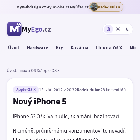
MyWebdesign.cz
MyInvoice.cz
MyÚčto.cz
Radek Hulán
My
Ego
.cz
Úvod
Hardware
Hry
Kavárna
Linux a OS X
Micr
Úvod
›
Linux a OS X
›
Apple OS X
Apple OS X
13. září 2012 v 20:32
Radek Hulán
28 komentářů
Nový iPhone 5
iPhone 5? Ošklivá nudle, zklamání, bez inovací.
Nicméně, průměrnému konzumentovi to nevadí.
I tak je nadšen, když je mu iPhone 4S