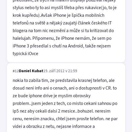
stylus nebo ty to asi myslíš třeba přes rukavice(jo, to je
krok kupředu).Avšak iPhone je špička mobilních
telefonů na světě a nějaký zaujatý článek českého IT
blogera na tom nic nezmění a může si tu kritizovat do
halelujah. Připomenu, že iPhone nemám, že sem po
iPhone 3 přesedlal s chutí na Android, takže nejsem
typická iOvce
Daniel Kubat
19. září 2012 v 21:59
#12
nokia to zabila tim, ze predstavila krasnej telefon, ale
dosud neni info ani o cenach, ani o dostupnosti v CR. to
ze bude iphone drive je myslim obrovsky
problem..jsem jeden z tech, co misto cekani sahnou po
ip5 nez aby cekali dalsi 2 mesice..bohuzel. neresim
cenu, neresim znacku, chtel jsem proste telefon. ne par
videi a obrazku z netu, nejasne informace a