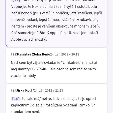
[11]
Vtipné je, že Nokia Lumia 920 má vyšší hustotu bodů
než iPhone 5 (plus větší úhlopříčku, větší rozlišení, lepší
barevné podání, lepší černou, ovládání i v rukavicích /
nehtem - prostě je ve všem objektivně mnohem lepší).
Což samozřejmě žádný Apple fanatik neví, jemu stačí
Apple výplach mozků.
Stanislav Zloba Beňo
24. září 2012 v 20:18
#18
Nechcem byť zlý ale ovládanie "čímkolvek" mal už aj
môj umretý LG GT540 ... ale osobne som rád že sa to
vracia do módy.
Jirka Kolář
24. září 2012 v 21:23
#19
Ten ale má/měl rezistivní displej a to je oproti
[18]
kapacitnímu displeji rozdíl,tam ovládání "čímkoliv"
standardem není.