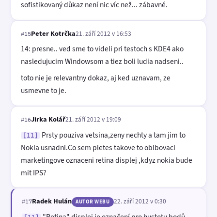
sofistikovaný důkaz není nic víc než... zábavné.
Peter Kotrčka
21. září 2012 v 16:53
#15
14: presne.. ved sme to videli pri testoch s KDE4 ako
nasledujucim Windowsom a tiez boli ludia nadseni..
toto nie je relevantny dokaz, aj ked uznavam, ze
usmevne to je.
Jirka Kolář
21. září 2012 v 19:09
#16
Prsty pouziva vetsina,zeny nechty a tam jim to
[11]
Nokia usnadni.Co sem pletes takove to oblbovaci
marketingove oznaceni retina displej ,kdyz nokia bude
mit IPS?
Radek Hulán
22. září 2012 v 0:30
#17
AUTOR WEBU
"Retina" displej je označení pro hustotu bodů.