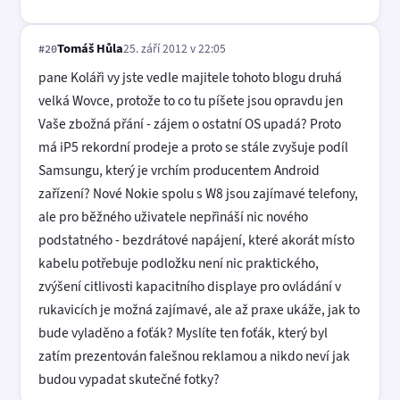
Tomáš Hůla
25. září 2012 v 22:05
#20
pane Koláři vy jste vedle majitele tohoto blogu druhá
velká Wovce, protože to co tu píšete jsou opravdu jen
Vaše zbožná přání - zájem o ostatní OS upadá? Proto
má iP5 rekordní prodeje a proto se stále zvyšuje podíl
Samsungu, který je vrchím producentem Android
zařízení? Nové Nokie spolu s W8 jsou zajímavé telefony,
ale pro běžného uživatele nepřináší nic nového
podstatného - bezdrátové napájení, které akorát místo
kabelu potřebuje podložku není nic praktického,
zvýšení citlivosti kapacitního displaye pro ovládání v
rukavicích je možná zajímavé, ale až praxe ukáže, jak to
bude vyladěno a foťák? Myslíte ten foťák, který byl
zatím prezentován falešnou reklamou a nikdo neví jak
budou vypadat skutečné fotky?