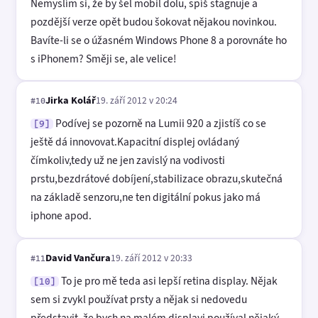
Nemyslím si, že by šel mobil dolu, spíš stagnuje a
pozdější verze opět budou šokovat nějakou novinkou.
Bavíte-li se o úžasném Windows Phone 8 a porovnáte ho
s iPhonem? Směji se, ale velice!
Jirka Kolář
19. září 2012 v 20:24
#10
Podívej se pozorně na Lumii 920 a zjistíš co se
[9]
ještě dá innovovat.Kapacitní displej ovládaný
čímkoliv,tedy už ne jen zavislý na vodivosti
prstu,bezdrátové dobíjení,stabilizace obrazu,skutečná
na základě senzoru,ne ten digitální pokus jako má
iphone apod.
David Vančura
19. září 2012 v 20:33
#11
To je pro mě teda asi lepší retina display. Nějak
[10]
sem si zvykl používat prsty a nějak si nedovedu
představit, že bych na malém displayi používal nějaký