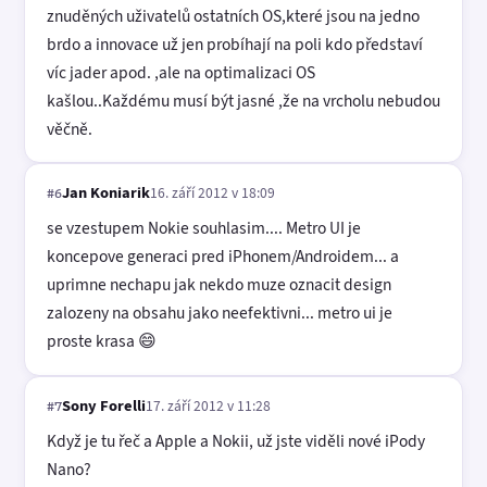
znuděných uživatelů ostatních OS,které jsou na jedno
brdo a innovace už jen probíhají na poli kdo představí
víc jader apod. ,ale na optimalizaci OS
kašlou..Každému musí být jasné ,že na vrcholu nebudou
věčně.
Jan Koniarik
16. září 2012 v 18:09
#6
se vzestupem Nokie souhlasim.... Metro UI je
koncepove generaci pred iPhonem/Androidem... a
uprimne nechapu jak nekdo muze oznacit design
zalozeny na obsahu jako neefektivni... metro ui je
proste krasa 😄
Sony Forelli
17. září 2012 v 11:28
#7
Když je tu řeč a Apple a Nokii, už jste viděli nové iPody
Nano?