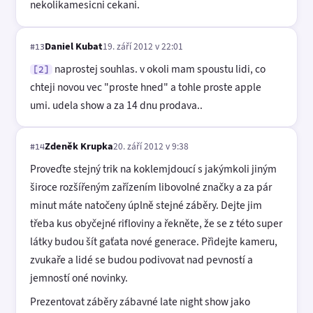
nekolikamesicni cekani.
Daniel Kubat
19. září 2012 v 22:01
#13
naprostej souhlas. v okoli mam spoustu lidi, co
[2]
chteji novou vec "proste hned" a tohle proste apple
umi. udela show a za 14 dnu prodava..
Zdeněk Krupka
20. září 2012 v 9:38
#14
Proveďte stejný trik na koklemjdoucí s jakýmkoli jiným
široce rozšířeným zařízením libovolné značky a za pár
minut máte natočeny úplně stejné záběry. Dejte jim
třeba kus obyčejné rifloviny a řekněte, že se z této super
látky budou šít gaťata nové generace. Přidejte kameru,
zvukaře a lidé se budou podivovat nad pevností a
jemností oné novinky.
Prezentovat záběry zábavné late night show jako