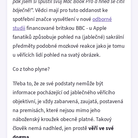
pak jsem si spustil svůj Mac Book Pro a hned se cítil
báječně!
". Vědci mají pro tuto oddanost ke
spotřební značce vysvětlení v nové
odborné
studii
financované britskou BBC - u Apple
fanatiků způsobuje pohled na (jablečné) sakrální
předměty podobné mozkové reakce jako je tomu
u věřících lidí pohled na svatý obrázek.
Co z toho plyne?
Třeba to, že ze své podstaty nemůže být
informace pocházející od jablečného věřícího
objektivní, je vždy zabarvená, zaujatá, postavená
na premisách, které nejsou mimo jeho
náboženský kroužek obecně platné. Takový
člověk nemá nadhled, jen prostě
věří ve své
dogma
.