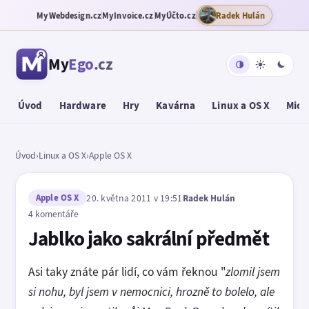
MyWebdesign.cz
MyInvoice.cz
MyÚčto.cz
Radek Hulán
My
Ego
.cz
Úvod
Hardware
Hry
Kavárna
Linux a OS X
Micr
Úvod
›
Linux a OS X
›
Apple OS X
Apple OS X
20. května 2011 v 19:51
Radek Hulán
4 komentáře
Jablko jako sakrální předmět
Asi taky znáte pár lidí, co vám řeknou "
zlomil jsem
si nohu, byl jsem v nemocnici, hrozně to bolelo, ale