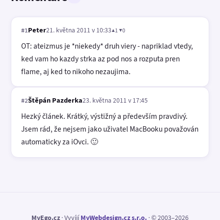
Peter
21. května 2011 v 10:33
▲1 ▼0
#1
OT: ateizmus je *niekedy* druh viery - napriklad vtedy,
ked vam ho kazdy strka az pod nos a rozputa pren
flame, aj ked to nikoho nezaujima.
Štěpán Pazderka
23. května 2011 v 17:45
#2
Hezký článek. Krátký, výstižný a především pravdivý.
Jsem rád, že nejsem jako uživatel MacBooku považován
automaticky za iOvci. 🙂
MyEgo.cz
· Vyvíjí
MyWebdesign.cz s.r.o.
· © 2003–2026