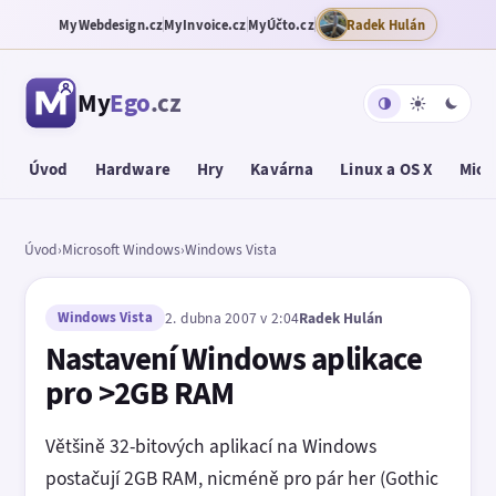
MyWebdesign.cz
MyInvoice.cz
MyÚčto.cz
Radek Hulán
My
Ego
.cz
Úvod
Hardware
Hry
Kavárna
Linux a OS X
Micr
Úvod
›
Microsoft Windows
›
Windows Vista
Windows Vista
2. dubna 2007 v 2:04
Radek Hulán
Nastavení Windows aplikace
pro >2GB RAM
Většině 32-bitových aplikací na Windows
postačují 2GB RAM, nicméně pro pár her (Gothic