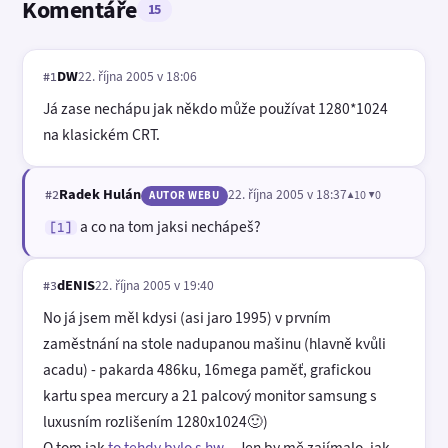
Komentáře
15
DW
22. října 2005 v 18:06
#1
Já zase nechápu jak někdo může používat 1280*1024
na klasickém CRT.
Radek Hulán
22. října 2005 v 18:37
▲10 ▼0
#2
AUTOR WEBU
a co na tom jaksi nechápeš?
[1]
dENIS
22. října 2005 v 19:40
#3
No já jsem měl kdysi (asi jaro 1995) v prvním
zaměstnání na stole nadupanou mašinu (hlavně kvůli
acadu) - pakarda 486ku, 16mega paměť, grafickou
kartu spea mercury a 21 palcový monitor samsung s
luxusním rozlišením 1280x1024🙂)
O tom jak
to tehdy bylo s hw...
Jen by mě zajímalo, jak