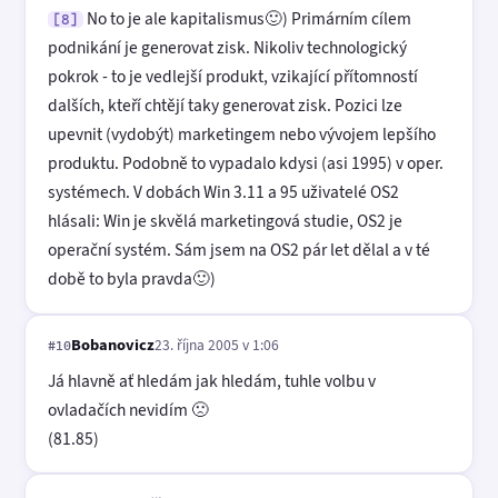
No to je ale kapitalismus🙂) Primárním cílem
[8]
podnikání je generovat zisk. Nikoliv technologický
pokrok - to je vedlejší produkt, vzikající přítomností
dalších, kteří chtějí taky generovat zisk. Pozici lze
upevnit (vydobýt) marketingem nebo vývojem lepšího
produktu. Podobně to vypadalo kdysi (asi 1995) v oper.
systémech. V dobách Win 3.11 a 95 uživatelé OS2
hlásali: Win je skvělá marketingová studie, OS2 je
operační systém. Sám jsem na OS2 pár let dělal a v té
době to byla pravda🙂)
Bobanovicz
23. října 2005 v 1:06
#10
Já hlavně ať hledám jak hledám, tuhle volbu v
ovladačích nevidím 🙁
(81.85)