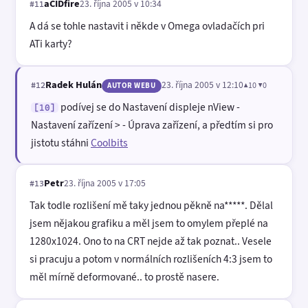
aCIDfire
23. října 2005 v 10:34
#11
A dá se tohle nastavit i někde v Omega ovladačích pri
ATi karty?
Radek Hulán
23. října 2005 v 12:10
▲10 ▼0
#12
AUTOR WEBU
podívej se do Nastavení displeje nView -
[10]
Nastavení zařízení > - Úprava zařízení, a předtím si pro
jistotu stáhni
Coolbits
Petr
23. října 2005 v 17:05
#13
Tak todle rozlišení mě taky jednou pěkně na*****. Dělal
jsem nějakou grafiku a měl jsem to omylem přeplé na
1280x1024. Ono to na CRT nejde až tak poznat.. Vesele
si pracuju a potom v normálních rozlišeních 4:3 jsem to
měl mírně deformované.. to prostě nasere.