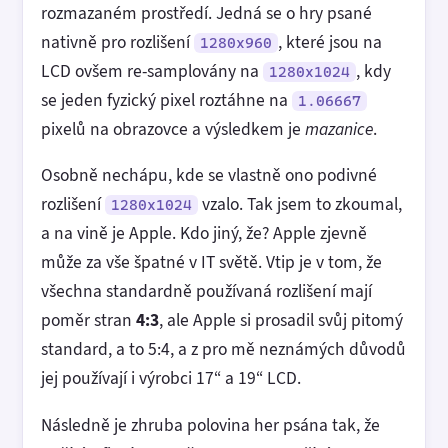
rozmazaném prostředí. Jedná se o hry psané
nativně pro rozlišení
, které jsou na
1280x960
LCD ovšem re-samplovány na
, kdy
1280x1024
se jeden fyzický pixel roztáhne na
1.06667
pixelů na obrazovce a výsledkem je
mazanice
.
Osobně nechápu, kde se vlastně ono podivné
rozlišení
vzalo. Tak jsem to zkoumal,
1280x1024
a na vině je Apple. Kdo jiný, že? Apple zjevně
může za vše špatné v IT světě. Vtip je v tom, že
všechna standardně používaná rozlišení mají
poměr stran
4:3
, ale Apple si prosadil svůj pitomý
standard, a to 5:4, a z pro mě neznámých důvodů
jej používají i výrobci 17“ a 19“ LCD.
Následně je zhruba polovina her psána tak, že