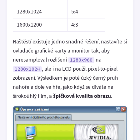
1280x1024
5:4
1600x1200
4:3
Naštěstí existuje jedno snadné řešení, nastavíte si
ovladače grafické karty a monitor tak, aby
neresamploval rozlišení
na
1280x960
, ale i na LCD použil pixel-to-pixel
1280x1024
zobrazení. Výsledkem je poté úzký černý pruh
nahoře a dole ve hře, jako když se díváte na
širokoúhlý film, a
špičková kvalita obrazu
.