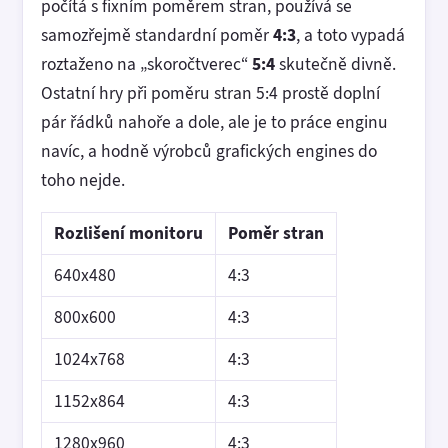
počítá s fixním poměrem stran, používá se
samozřejmě standardní poměr
4:3
, a toto vypadá
roztaženo na „skoročtverec“
5:4
skutečně divně.
Ostatní hry při poměru stran 5:4 prostě doplní
pár řádků nahoře a dole, ale je to práce enginu
navíc, a hodně výrobců grafických engines do
toho nejde.
Rozlišení monitoru
Poměr stran
640x480
4:3
800x600
4:3
1024x768
4:3
1152x864
4:3
1280x960
4:3