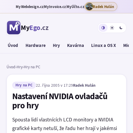
MyWebdesign.cz
MyInvoice.cz
MyÚčto.cz
Radek Hulán
My
Ego
.cz
Úvod
Hardware
Hry
Kavárna
Linux a OS X
Micr
Úvod
›
Hry
›
Hry na PC
Hry na PC
22. října 2005 v 17:29
Radek Hulán
Nastavení NVIDIA ovladačů
pro hry
Spousta lidí vlastnících LCD monitory a NVIDIA
grafické karty netuší, že řadu her hrají v jakémsi