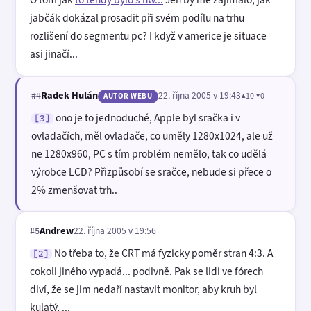
jabčák dokázal prosadit při svém podílu na trhu
rozlišení do segmentu pc? I když v americe je situace
asi jinačí...
Radek Hulán
22. října 2005 v 19:43
▲10 ▼0
#4
AUTOR WEBU
ono je to jednoduché, Apple byl sračka i v
[3]
ovladačích, měl ovladače, co uměly 1280x1024, ale už
ne 1280x960, PC s tím problém nemělo, tak co udělá
výrobce LCD? Přizpůsobí se sračce, nebude si přece o
2% zmenšovat trh..
Andrew
22. října 2005 v 19:56
#5
No třeba to, že CRT má fyzicky poměr stran 4:3. A
[2]
cokoli jiného vypadá... podivně. Pak se lidi ve fórech
diví, že se jim nedaří nastavit monitor, aby kruh byl
kulatý, ...