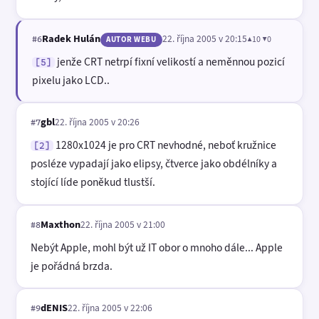
Radek Hulán
22. října 2005 v 20:15
▲10 ▼0
#6
AUTOR WEBU
jenže CRT netrpí fixní velikostí a neměnnou pozicí
[5]
pixelu jako LCD..
gbl
22. října 2005 v 20:26
#7
1280x1024 je pro CRT nevhodné, neboť kružnice
[2]
posléze vypadají jako elipsy, čtverce jako obdélníky a
stojící líde poněkud tlustší.
Maxthon
22. října 2005 v 21:00
#8
Nebýt Apple, mohl být už IT obor o mnoho dále... Apple
je pořádná brzda.
dENIS
22. října 2005 v 22:06
#9