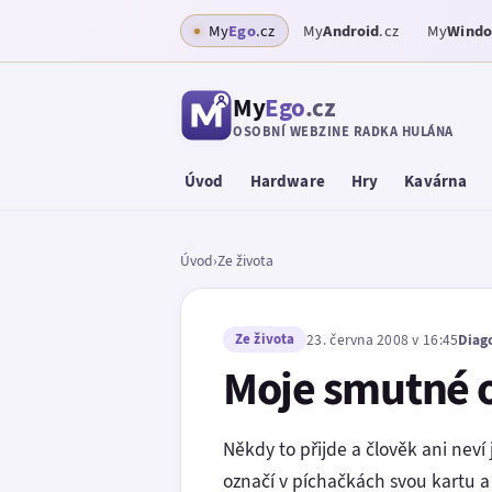
My
Ego
.cz
My
Android
.cz
My
Wind
My
Ego
.cz
OSOBNÍ WEBZINE RADKA HULÁNA
Úvod
Hardware
Hry
Kavárna
Úvod
›
Ze života
Ze života
23. června 2008 v 16:45
Diag
Moje smutné 
Někdy to přijde a člověk ani neví
označí v píchačkách svou kartu a