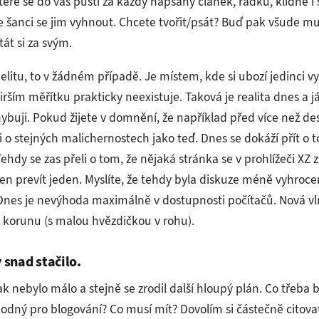
které se do vás pustí za každý napsaný článek, řádku, klidně i 
 šanci se jim vyhnout. Chcete tvořit/psát? Buď pak všude mu
tát si za svým.
litu, to v žádném případě. Je místem, kde si ubozí jedinci vy
ím měřítku prakticky neexistuje. Taková je realita dnes a já
buji. Pokud žijete v domnění, že například před více než des
li o stejných malichernostech jako teď. Dnes se dokáží přít o 
ehdy se zas přeli o tom, že nějaká stránka se v prohlížeči X
en prevít jeden. Myslíte, že tehdy byla diskuze méně vyhroce
. Dnes je nevýhoda maximálně v dostupnosti počítačů. Nová vl
 korunu (s malou hvězdičkou v rohu).
 snad stačilo.
k nebylo málo a stejně se zrodil další hloupý plán. Co třeba bl
vhodný pro blogování? Co musí mít? Dovolím si částečně citova