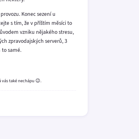
 provozu. Konec sezení u
te s tím, že v příštím měsíci to
důvodem vzniku nějakého stresu,
ných zpravodajských serverů, 3
 to samé.
já vás také nechápu 😉.