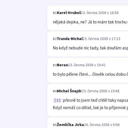
Karel Hruboš
23. června 2008 v 16:58
#1
nějaká depka, ne? Já to mám tak trochu n
Trunda Michal
23. června 2008 v 17:13
#2
No když nebude nic tady, tak doufám as
Beran
23. června 2008 v 19:41
#3
to bylo pěkne čteni... člověk celou dobu 
Michal Šnajdr
23. června 2008 v 19:48
#4
přesně to jsem teď chtěl taky naps
[3]
Když nemáš co dělat, tak je to příjemné 
Žemlička Jirka
24. června 2008 v 0:06
#5