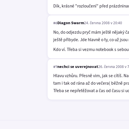
Dík, krásné "rozloučení" před prázdnin
Diagon Swarm
24. června 2008 v 20:40
#6
No, do odjezdu pryč mám ještě nějaký č
ještě přibyde. Jde hlavně o ty, co už j
Kdo ví. Třeba si vezmu notebook s sebo
nechci se uverejnovat
26. června 2008 v 
#7
Hlavu vzhůru. Přesně vim, jak se cítíš.
tam i tak od rána až do večera( běžně pr
Třeba se nepřetěžovat a čas od času si ud