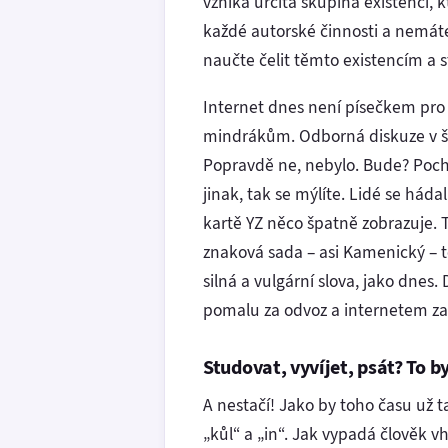
vzniká určitá skupina existencí, 
každé autorské činnosti a nemáte
naučte čelit těmto existencím a s
Internet dnes není písečkem pro e
mindrákům. Odborná diskuze v širš
Popravdě ne, nebylo. Bude? Pochy
jinak, tak se mýlíte. Lidé se háda
kartě YZ něco špatně zobrazuje. T
znaková sada – asi Kamenický – t
silná a vulgární slova, jako dnes
pomalu za odvoz a internetem za
Studovat, vyvíjet, psát? To by
A nestačí! Jako by toho času už ta
„kůl“ a „in“. Jak vypadá člověk 