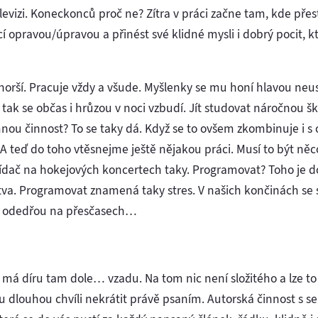
levizi. Koneckonců proč ne? Zítra v práci začne tam, kde přest
opravou/úpravou a přinést své klidné mysli i dobrý pocit, kt
orší. Pracuje vždy a všude. Myšlenky se mu honí hlavou neus
 tak se občas i hrůzou v noci vzbudí. Jít studovat náročnou šk
ou činnost? To se taky dá. Když se to ovšem zkombinuje i s
. A teď do toho vtěsnejme ještě nějakou práci. Musí to být n
dač na hokejových koncertech taky. Programovat? Toho je dos
lstva. Programovat znamená taky stres. V našich končinách se
k odedřou na přesčasech…
á díru tam dole… vzadu. Na tom nic není složitého a lze to d
tu dlouhou chvíli nekrátit právě psaním. Autorská činnost s 