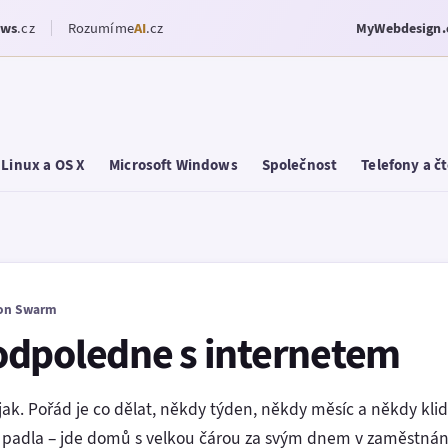
ows
.cz
Rozumíme
AI
.cz
MyWebdesign.
Linux a OS X
Microsoft Windows
Společnost
Telefony a č
on Swarm
odpoledne s internetem
 jak. Pořád je co dělat, někdy týden, někdy měsíc a někdy klid
 padla – jde domů s velkou čárou za svým dnem v zaměstnání