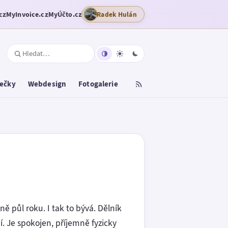
cz
MyInvoice.cz
MyÚčto.cz
Radek Hulán
tečky
Webdesign
Fotogalerie
ně půl roku. I tak to bývá. Dělník
. Je spokojen, příjemně fyzicky