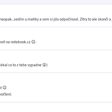
aopak..sedím u matiky a sem si jdu odpočinout. Zítra to ale skončí a
poň na notebook.cz 😉.
čekal co to z tebe vypadne 😮)
at 😉
počtení.