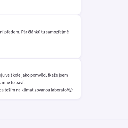
ení předem. Pár článků tu samozřejmě
cuju ve škole jako pomvěd, tkaže jsem
k mne to baví!
leca teším na klimatizovanou laboratoř🙂