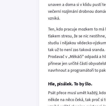
unaven a doma si v klidu pustí te
večerní rozjímání drobnou domácí 
vzniká.
Ten, kdo pracuje mozkem to má h
tlakem stresu, že se nic nestihne,
studiu i nějakou vědecko-výzkumn
tak už to není zas taková sranda
Prodavač v „Měkáči" odpadá a hlí
přinese jen určité části obyvate
navrhnout a programátoři to pa
Hle, pisálek. To by šlo.
Psát přece musí umět každý, kdo m
někde na něco čeká, tak proč si 