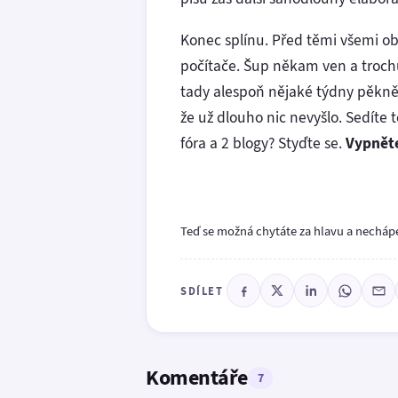
Konec splínu. Před těmi všemi ob
počítače. Šup někam ven a trochu 
tady alespoň nějaké týdny pěkně
že už dlouho nic nevyšlo. Sedíte 
fóra a 2 blogy? Styďte se.
Vypněte
Teď se možná chytáte za hlavu a nechápet
SDÍLET
Komentáře
7