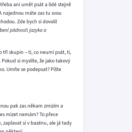
otřeba ani umět psát a lidé stejně
. A najednou máte zas tu svou
hodou. Zde bych si dovolil
íbení pádnosti jazyka a
tří skupin – ti, co neumí psát, ti,
 Pokud si myslíte, že jako takový
imo. Umíte se podepsat? Pište
šinou pak zas někam zmizím a
 dnes mizet nemám? To přece
, zaplavat si v bazénu, ale já tady
den některý.