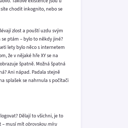
slovo. Takové existence jsou u
síte chodit inkognito, nebo se
lévají zlost a pouští uzdu svým
 se ptám – bylo to někdy jiné?
eti lety bylo něco s internetem
tom, že v nějaké hře XY se na
Z zobrazuje špatně. Možná špatná
ná? Ani nápad. Padala stejně
na splašek se nahrnula s počítači
ogovat? Dělají to všichni, je to
t – musí mít
obrovskou míru