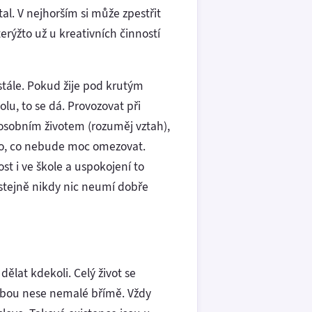
al. V nejhorším si může zpestřit
erýžto už u kreativních činností
tále. Pokud žije pod krutým
olu, to se dá. Provozovat při
 osobním životem (rozuměj vztah),
ěco, co nebude moc omezovat.
t i ve škole a uspokojení to
 stejně nikdy nic neumí dobře
ělat kdekoli. Celý život se
sebou nese nemalé břímě. Vždy