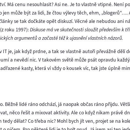
tví
. Má cenu nesouhlasit? Asi ne. Je to vlastně vtipné. Není p
o jen může být za lidi, že čtou výlevy těch, ehm, „blogerů“…
články se tak dočkáte opět diskuzí. Věcné ale nebudou ani ná
(z roku 1997):
Diskuse má ve skutečnosti sloužit především k tř
ogických argumentů a začasté též k ujasnění vlastních názorů.
IT je, jak když prdne, a tak se vlastně autoři převážně dělí do 
neumí a nevědí nic. V takovém světě může psát opravdu každý.
 nadřazené kasty, která ví vždy o kousek víc, tak jste úplně m
. Běžně lidé ráno odchází, já naopak občas ráno přijdu. Vět
ouvat, něco řešit a mixovat aktivity. Ale co když nikam právě
 tedy dělat? Co třeba nic? Mohl bych jít ven, projet se na kole
 o ničem. Pro některé lidi je to holt osud. Já jsem asi ten je