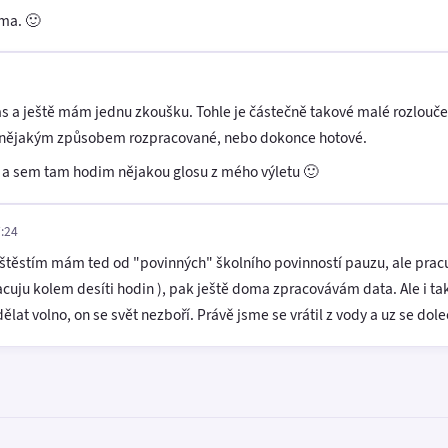
ama. 🙂
as a ještě mám jednu zkoušku. Tohle je částečně takové malé rozlouč
sou nějakým způsobem rozpracované, nebo dokonce hotové.
u a sem tam hodim nějakou glosu z mého výletu 🙂
7:24
 Naštěstím mám ted od "povinných" školního povinností pauzu, ale pra
acuju kolem desíti hodin ), pak ještě doma zpracovávám data. Ale i ta
ělat volno, on se svět nezboří. Právě jsme se vrátil z vody a uz se do