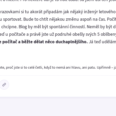
razovkami si tu akorát připadám jak nějaký inženýr letového
sportovat. Bude to chtít nějakou změnu aspoň na čas. Počítej
 chcípne. Blog by měl být spontánní činností. Neměl by být 
teď u počítače a právě jste už podruhé obešly svých 5 oblíbe
 počítač a běžte dělat něco duchaplnějšího.
Já teď udělám
e, proč jste si to celé četli, když to nemá ani hlavu, ani patu. Upřímně – 