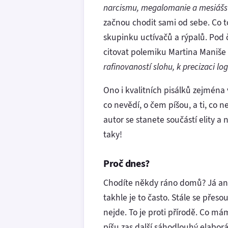
narcismu, megalomanie a mesiášs
začnou chodit sami od sebe. Co t
skupinku uctívačů a rýpalů. Pod 
citovat polemiku Martina Maniše 
rafinovaností slohu, k precizaci l
Ono i kvalitních pisálků zejména v 
co nevědí, o čem píšou, a ti, co 
autor se stanete součástí elity a
taky!
Proč dnes?
Chodíte někdy ráno domů? Já ano
takhle je to často. Stále se přes
nejde. To je proti přírodě. Co mám
píšu zas další sáhodlouhý elaborát