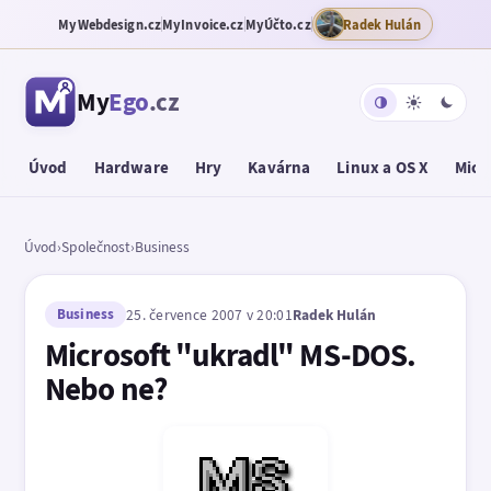
MyWebdesign.cz
MyInvoice.cz
MyÚčto.cz
Radek Hulán
My
Ego
.cz
Úvod
Hardware
Hry
Kavárna
Linux a OS X
Micr
Úvod
›
Společnost
›
Business
Business
25. července 2007 v 20:01
Radek Hulán
Microsoft "ukradl" MS-DOS.
Nebo ne?