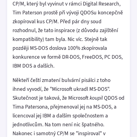
CP/M, který byl vyvinut v rámci Digital Research,
Tim Paterson prostě při vývoji QDOSu koncepčně
zkopíroval kus CP/M. Před pár dny soud
rozhodnul, že tato inspirace (z důvodu zajištění
kompatibility) tam byla. Nic víc. Stejně tak
později MS-DOS doslova 100% zkopírovala
konkurence ve formě DR-DOS, FreeDOS, PC DOS,
IBM DOS a dalších.
Někteří čeští zmatení bulvární pisálci z toho
ihned vyvodí, že "Microsoft ukradl MS-DOS".
Skutečnost je taková, že Microsoft
koupil
QDOS od
Tima Patersona, přejmenoval jej na MS-DOS, a
licencoval jej IBM a dalším společnostem a
jednotlivcům. Na tom není nic špatného.
Nakonec i samotný CP/M se "inspiroval" v