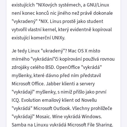
existujících *NIXových systémech, a GNU/Linux
není konec konců nic jiného než právě dokonale
"vykradený" *NIX. Linus prostě jako student
vytvořil vlastní kernel, který evidentně kopíroval
existující komerční UNIXy.
Je tedy Linux "ukradený"? Mac OS X místo
mírného "vykrádání"či kopírování používá rovnou
zdrojáky celého BSD. OpenOffice "vykrádá"
myšlenky, které dávno před ním představil
Microsoft Office. Jabber klienti a servery
"vykrádají" myšlenky, s nimiž přišlo jako první
ICQ. Evolution emailový klient od Novellu
"vykrádá" Microsoft Outlook. Všechny prohlížeče
"vykrádají" Mosaic. Wine vykrádá Windows.
Samba na Linuxu vykrádá Microsoft File Sharing.