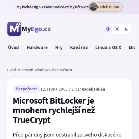
MyWebdesign.cz
MyInvoice.cz
MyÚčto.cz
Radek Hulán
My
Ego
.cz
Úvod
Hardware
Hry
Kavárna
Linux a OS X
Micr
Úvod
›
Microsoft Windows
›
Bezpečnost
Bezpečnost
12. srpna 2008 v 17:14
Radek Hulán
Microsoft BitLocker je
mnohem rychlejší než
TrueCrypt
Před pár dny jsem odstranil ze svého diskového