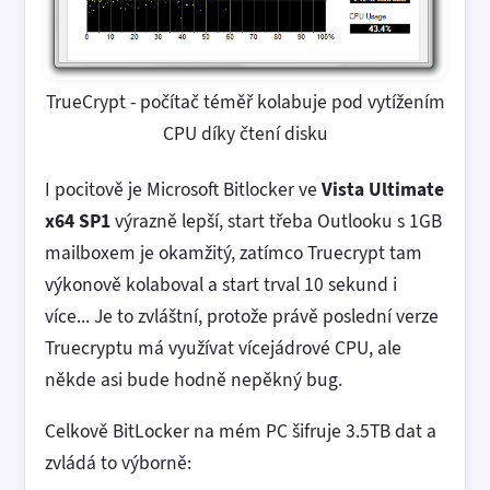
TrueCrypt - počítač téměř kolabuje pod vytížením
CPU díky čtení disku
I pocitově je Microsoft Bitlocker ve
Vista Ultimate
x64 SP1
výrazně lepší, start třeba Outlooku s 1GB
mailboxem je okamžitý, zatímco Truecrypt tam
výkonově kolaboval a start trval 10 sekund i
více... Je to zvláštní, protože právě poslední verze
Truecryptu má využívat vícejádrové CPU, ale
někde asi bude hodně nepěkný bug.
Celkově BitLocker na mém PC šifruje 3.5TB dat a
zvládá to výborně: