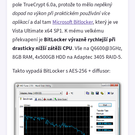
pole TrueCrypt 6.0a, protože to mělo
nepěkný
dopad na výkon při praktickém používání více
aplikací
a dal tam
Microsoft Bitlocker
, který je ve
Vista Ultimate x64 SP1. K mému velkému
překvapení je
BitLocker výrazně rychlejší při
drasticky nižší zátěži CPU
. Vše na Q6600@3GHz,
8GB RAM, 4x500GB HDD na Adaptec 3405 RAID-5.
Takto vypadá BitLocker s AES-256 + diffusor: