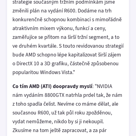
strategie současným tržním podmínkám jsme
změnili plán na vydání R600. Dodáme na trh
konkurenčně schopnou kombinaci s mimořádně
atraktivním mixem výkonu, funkcí a ceny,
zaměřujíce se přitom na širší tržní segment, a to
ve druhém kvartále. S touto revidovanou strategií
bude AMD schopno lépe kapitalizovat širší zájem
o DirectX 10 a 3D grafiku, částečně způsobenou
popularitou Windows Vista."
Co tím AMD (ATI) doopravdy myslí
: "NVIDIA
nám vydáním 8800GTX natrhla prdel tak, že nám
z toho spadla čelist. Nevíme co máme dělat, ale
současnou R600, už tak půl roku zpožděnou,
vydat nemůžeme, nikdo by si ji nekoupil.
Zkusíme na tom ještě zapracovat, a za pár