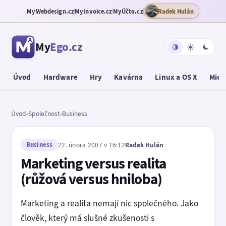
MyWebdesign.cz
MyInvoice.cz
MyÚčto.cz
Radek Hulán
My
Ego
.cz
Úvod
Hardware
Hry
Kavárna
Linux a OS X
Micr
Úvod
›
Společnost
›
Business
Business
22. února 2007 v 16:12
Radek Hulán
Marketing versus realita
(růžová versus hniloba)
Marketing a realita nemají nic společného. Jako
člověk, který má slušné zkušenosti s