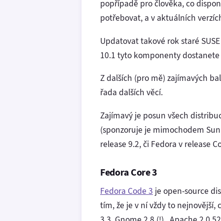
popřípadě pro člověka, co dispo
potřebovat, a v aktuálních verzíc
Updatovat takové rok staré SUSE 
10.1 tyto komponenty dostanete n
Z dalších (pro mě) zajímavých balí
řada dalších věcí.
Zajímavý je posun všech distribu
(sponzoruje je mimochodem Sun a
release 9.2, či Fedora v release Co
Fedora Core 3
Fedora Code 3
je open-source dis
tím, že je v ní vždy to nejnovější
3.3, Gnome 2.8 (!) , Apache 2.0.52,