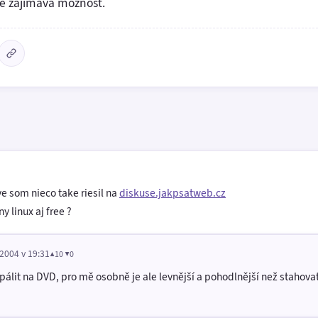
ně zajímavá možnost.
ve som nieco take riesil na
diskuse.jakpsatweb.cz
y linux aj free ?
 2004 v 19:31
▲10 ▼0
álit na DVD, pro mě osobně je ale levnější a pohodlnější než stahovat 