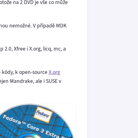
otože na 2 DVD je vše co může
rovnou nemožné. V případě MDK
2.0, Xfree i X.org, licq, mc, a
vé kódy, k open-source
X.org
jen Mandrake, ale i SUSE v