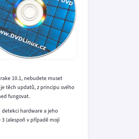
drake 10.1, nebudete muset
uje těch updatů, z principu svého
ned fungovat.
 detekci hardware a jeho
 3 (alespoň v případě mojí