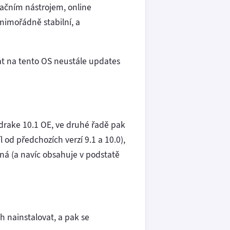
uračním nástrojem, online
 mimořádně stabilní, a
ovat na tento OS neustále updates
ndrake 10.1 OE, ve druhé řadě pak
l od předchozích verzí 9.1 a 10.0),
ená (a navíc obsahuje v podstatě
 nainstalovat, a pak se