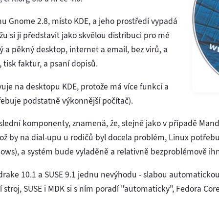
nu Gnome 2.8, místo KDE, a jeho prostředí vypadá
 si ji představit jako skvělou distribuci pro mé
ý a pěkný desktop, internet a email, bez virů, a
tisk faktur, a psaní dopisů.
je na desktopu KDE, protože má více funkcí a
řebuje podstatně výkonnější počítač).
oslední komponenty, znamená, že, stejně jako v případě Man
což by na dial-upu u rodičů byl docela problém, Linux potřeb
dows), a systém bude vyladěně a relativně bezproblémově ih
drake 10.1 a SUSE 9.1 jednu nevýhodu - slabou automatickou
 stroj, SUSE i MDK si s ním poradí "automaticky", Fedora Core