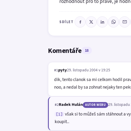
rozhodnout pro to pravé, je hod
SDÍLET
Komentáře
18
pyty
29. listopadu 2004 v 19:25
#1
dik, tento clanok sa mi celkom hodil pra
noo, a nedal by sa zohnat nejaky ten pekn
Radek Hulán
29. listopadu
#2
AUTOR WEBU
však si to můžeš sám stáhnout a vyp
[1]
koupit..