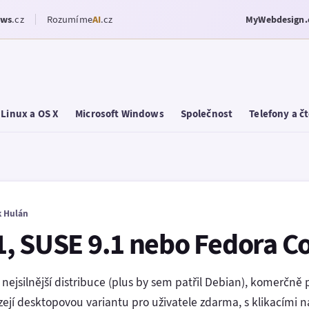
ows
.cz
Rozumíme
AI
.cz
MyWebdesign.
Linux a OS X
Microsoft Windows
Společnost
Telefony a č
 Hulán
, SUSE 9.1 nebo Fedora Co
 nejsilnější distribuce (plus by sem patřil Debian), komer
jí desktopovou variantu pro uživatele zdarma, s klikacími nás