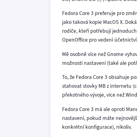
Fedora Core 3 preferuje pro změ
jako taková kopie MacOS X. Dokážu
rodiče, kteří potřebují jednoduch
OpenOffice pro vedení účetnictví, 
Mě osobně více než Gnome vyhovu
možností nastavení (také ale pot
To, že Fedora Core 3 obsahuje p
stahovat stovky MB z internetu (
překotného vývoje, více než Win
Fedora Core 3 má ale oproti Man
nastavení, pokud máte nejnovější
konkrétní konfigurace), nikoliv.