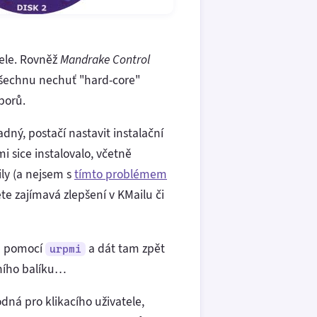
tele. Rovněž
Mandrake Control
šechnu nechuť "hard-core"
borů.
ný, postačí nastavit instalační
i sice instalovalo, včetně
ily (a nejsem s
tímto problémem
te zajímavá zlepšení v KMailu či
ně pomocí
a dát tam zpět
urpmi
čního balíku…
dná pro klikacího uživatele,