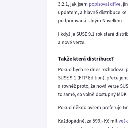
3.2.1, jak jsem
popisoval dříve
, j
updatem, a hlavně distribuce ke k
podporovaná silným Novellem.
I když je SUSE 9.1 rok stará dist
a nové verze.
Takže která distribuce?
Pokud bych se dnes rozhodoval pr
SUSE 9.1 (FTP Edition), přece jeno
a rovněž proto, že nová verze SU
to samé, co volně dostupný MDK
Pokud někdo ovšem preferuje Gno
Každopádně, za 599,- Kč mít
vešk