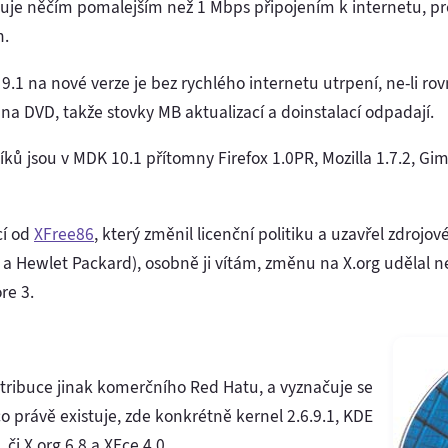
nuje něčím pomalejším než 1 Mbps připojením k internetu, pr
h.
9.1 na nové verze je bez rychlého internetu utrpení, ne-li 
a DVD, takže stovky MB aktualizací a doinstalací odpadají.
ků jsou v MDK 10.1 přítomny Firefox 1.0PR, Mozilla 1.7.2, Gimp 
cí od
XFree86
, který změnil licenční politiku a uzavřel zdrojo
 Hewlet Packard), osobně ji vítám, změnu na X.org udělal ne
re 3.
tribuce jinak komerčního Red Hatu, a vyznačuje se
, co právě existuje, zde konkrétně kernel 2.6.9.1, KDE
 či X.org 6.8 a XFce 4.0.