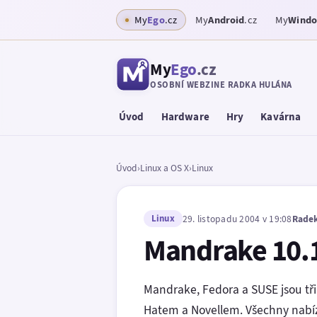
My
Ego
.cz
My
Android
.cz
My
Wind
My
Ego
.cz
OSOBNÍ WEBZINE RADKA HULÁNA
Úvod
Hardware
Hry
Kavárna
Úvod
›
Linux a OS X
›
Linux
Linux
29. listopadu 2004 v 19:08
Radek
Mandrake 10.1
Mandrake, Fedora a SUSE jsou tři
Hatem a Novellem. Všechny nabíze