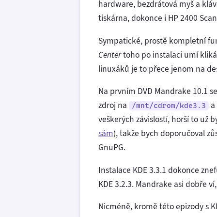
hardware, bezdrátová myš a kláve
tiskárna, dokonce i HP 2400 Scan
Sympatické, prostě kompletní fun
Center
toho po instalaci umí klik
linuxáků je to přece jenom na de
Na prvním DVD Mandrake 10.1 se n
zdroj na
a 
/mnt/cdrom/kde3.3
veškerých závislostí, horší to už 
sám
), takže bych doporučoval zů
GnuPG.
Instalace KDE 3.3.1 dokonce znef
KDE 3.2.3. Mandrake asi dobře ví
Nicméně, kromě této epizody s KD