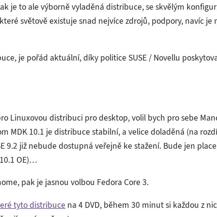
inak je to ale výborně vyladěná distribuce, se skvělým konfig
teré světově existuje snad nejvíce zdrojů, podpory, navíc je
ribuce, je pořád aktuální, díky politice SUSE / Novellu poskyt
o Linuxovou distribuci pro desktop, volil bych pro sebe Ma
m MDK 10.1 je distribuce stabilní, a velice doladěná (na rozdí
SE 9.2 již nebude dostupná veřejně ke stažení. Bude jen plac
 10.1 OE)…
me, pak je jasnou volbou Fedora Core 3.
eré tyto distribuce
na 4 DVD, během 30 minut si každou z nich