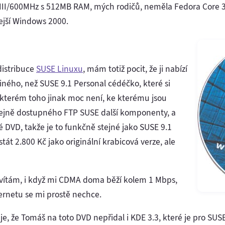
III/600MHz s 512MB RAM, mých rodičů, neměla Fedora Core 3
ejší Windows 2000.
distribuce
SUSE Linuxu
, mám totiž pocit, že ji nabízí
 jiného, než SUSE 9.1 Personal cédéčko, které si
kterém toho jinak moc není, ke kterému jsou
ejně dostupného FTP SUSE další komponenty, a
é DVD, takže je to funkčně stejné jako SUSE 9.1
tát 2.800 Kč jako originální krabicová verze, ale
vítám, i když mi CDMA doma běží kolem 1 Mbps,
ternetu se mi prostě nechce.
je, že Tomáš na toto DVD nepřidal i KDE 3.3, které je pro SU