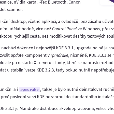
snice, nVidia karta, i-Tec Bluetooth, Canon
Jet scanner.
kční desktop, včetně aplikací, a ovladačů, bez zásahu uživa
áním udělat hodně, více než
Control Panel
ve Windows, přes v
sktopu rychlejší cesta, než modifikovat desítky textových sou
achází dokonce i nejnovější KDE 3.3.1, upgrade na ně je snad
zvolit
update
komponent v
rpmdrake
, nicméně, KDE 3.3.1 se m
bylo ale po restartu X-serveru s fonty, které se naprosto rozhod
stat u stabilní verze KDE 3.2.3, tedy pokud nutně nepotřebuje
unkčnila i
, takže je bylo nutné deinstalovat ruč
rpmdrake
, proč poslední verzi KDE nezahrnul do standardního instala
E 3.3.1 je Mandrake distribuce skvěle zpracovaná, velice vho