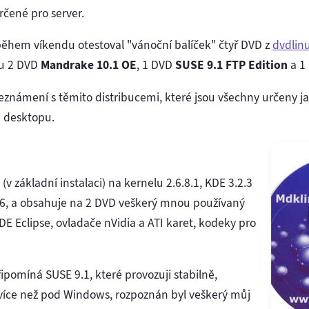
rčené pro server.
během víkendu otestoval "vánoční balíček" čtyř DVD z
dvdlinu
ou 2 DVD
Mandrake 10.1 OE
, 1 DVD
SUSE 9.1 FTP Edition
a 1
seznámení s těmito distribucemi, které jsou všechny určeny
m desktopu.
(v základní instalaci) na kernelu 2.6.8.1, KDE 3.2.3
.6, a obsahuje na 2 DVD veškerý mnou používaný
IDE Eclipse, ovladače nVidia a ATI karet, kodeky pro
pomíná SUSE 9.1, které provozuji stabilně,
 více než pod Windows, rozpoznán byl veškerý můj