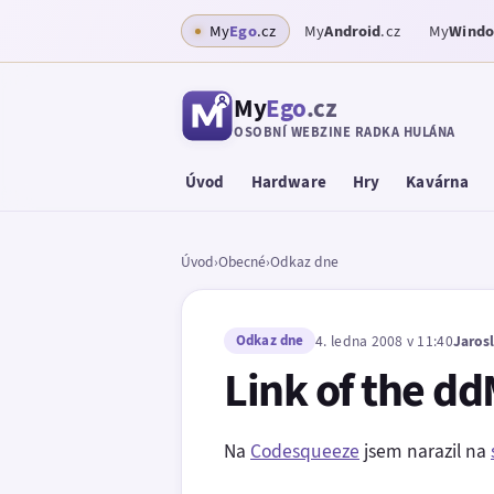
My
Ego
.cz
My
Android
.cz
My
Wind
My
Ego
.cz
OSOBNÍ WEBZINE RADKA HULÁNA
Úvod
Hardware
Hry
Kavárna
Úvod
›
Obecné
›
Odkaz dne
Odkaz dne
4. ledna 2008 v 11:40
Jaros
Link of the d
Na
Codesqueeze
jsem narazil na