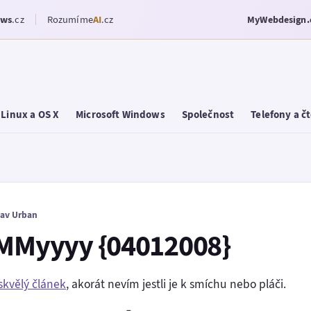
ows
.cz
Rozumíme
AI
.cz
MyWebdesign.
Linux a OS X
Microsoft Windows
Společnost
Telefony a č
lav Urban
dMMyyyy {04012008}
skvělý článek
, akorát nevím jestli je k smíchu nebo pláči.