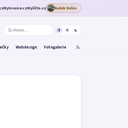
cz
MyInvoice.cz
MyÚčto.cz
Radek Hulán
tečky
Webdesign
Fotogalerie