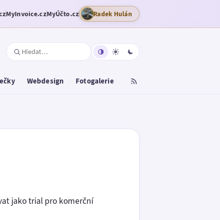
cz
MyInvoice.cz
MyÚčto.cz
Radek Hulán
tečky
Webdesign
Fotogalerie
vat jako trial pro komerční