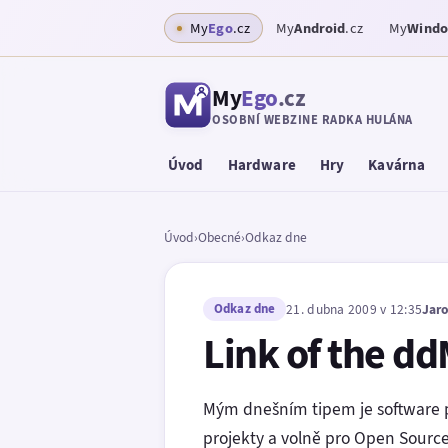
My
Ego
.cz
My
Android
.cz
My
Wind
My
Ego
.cz
OSOBNÍ WEBZINE RADKA HULÁNA
Úvod
Hardware
Hry
Kavárna
Úvod
›
Obecné
›
Odkaz dne
Odkaz dne
21. dubna 2009 v 12:35
Jar
Link of the d
Mým dnešním tipem je software p
projekty a volně pro Open Sourc