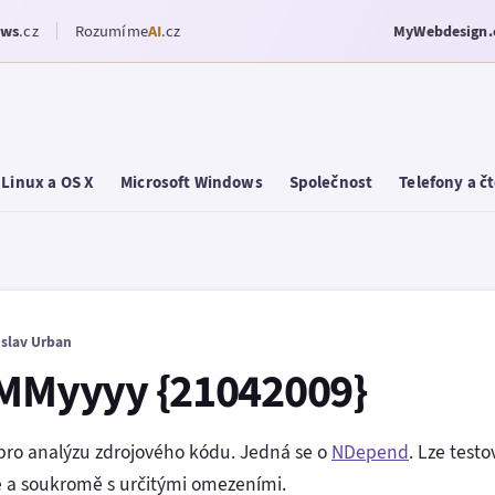
ows
.cz
Rozumíme
AI
.cz
MyWebdesign.
Linux a OS X
Microsoft Windows
Společnost
Telefony a č
oslav Urban
dMMyyyy {21042009}
ro analýzu zdrojového kódu. Jedná se o
NDepend
. Lze testo
e a soukromě s určitými omezeními.