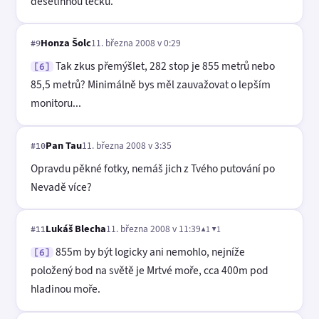
desetinnou tečku.
Honza Šolc
11. března 2008 v 0:29
#9
Tak zkus přemýšlet, 282 stop je 855 metrů nebo
[6]
85,5 metrů? Minimálně bys měl zauvažovat o lepším
monitoru...
Pan Tau
11. března 2008 v 3:35
#10
Opravdu pěkné fotky, nemáš jich z Tvého putování po
Nevadě více?
Lukáš Blecha
11. března 2008 v 11:39
▲1 ▼1
#11
855m by být logicky ani nemohlo, nejníže
[6]
položený bod na světě je Mrtvé moře, cca 400m pod
hladinou moře.