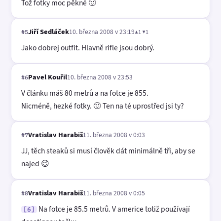
Tož fotky moc pěkné 🙂
Jiří Sedláček
10. března 2008 v 23:19
▲1 ▼1
#5
Jako dobrej outfit. Hlavně rifle jsou dobrý.
Pavel Kouřil
10. března 2008 v 23:53
#6
V článku máš 80 metrů a na fotce je 855.
Nicméně, hezké fotky. 🙂 Ten na té uprostřed jsi ty?
Vratislav Harabiš
11. března 2008 v 0:03
#7
JJ, těch steaků si musí člověk dát minimálně tři, aby se
najed 😉
Vratislav Harabiš
11. března 2008 v 0:05
#8
Na fotce je 85.5 metrů. V americe totiž používají
[6]