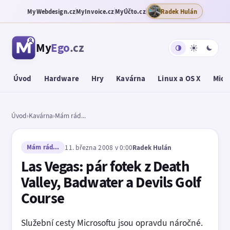
MyWebdesign.cz
MyInvoice.cz
MyÚčto.cz
Radek Hulán
My
Ego
.cz
Úvod
Hardware
Hry
Kavárna
Linux a OS X
Micr
Úvod
›
Kavárna
›
Mám rád...
Mám rád...
11. března 2008 v 0:00
Radek Hulán
Las Vegas: pár fotek z Death
Valley, Badwater a Devils Golf
Course
Služební cesty Microsoftu jsou opravdu náročné.