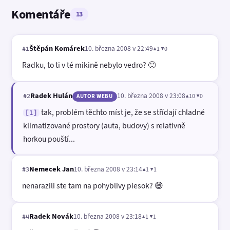
Komentáře
13
Štěpán Komárek
10. března 2008 v 22:49
▲1 ▼0
#1
Radku, to ti v té mikině nebylo vedro? 🙂
Radek Hulán
10. března 2008 v 23:08
▲10 ▼0
#2
AUTOR WEBU
tak, problém těchto míst je, že se střídají chladné
[1]
klimatizované prostory (auta, budovy) s relativně
horkou pouští...
Nemecek Jan
10. března 2008 v 23:14
▲1 ▼1
#3
nenarazili ste tam na pohyblivy piesok? 😄
Radek Novák
10. března 2008 v 23:18
▲1 ▼1
#4