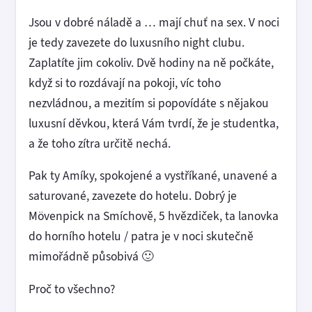
Jsou v dobré náladě a … mají chuť na sex. V noci
je tedy zavezete do luxusního night clubu.
Zaplatíte jim cokoliv. Dvě hodiny na ně počkáte,
když si to rozdávají na pokoji, víc toho
nezvládnou, a mezitím si popovídáte s nějakou
luxusní děvkou, která Vám tvrdí, že je studentka,
a že toho zítra určitě nechá.
Pak ty Amíky, spokojené a vystříkané, unavené a
saturované, zavezete do hotelu. Dobrý je
Mövenpick na Smíchově, 5 hvězdiček, ta lanovka
do horního hotelu / patra je v noci skutečně
mimořádně působivá 🙂
Proč to všechno?