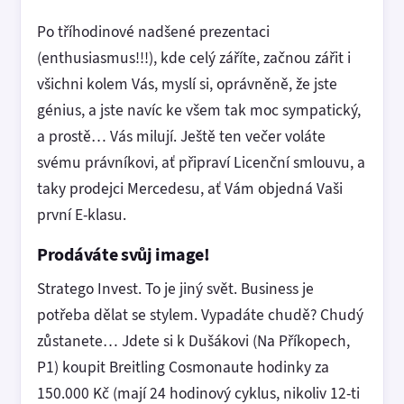
Po tříhodinové nadšené prezentaci
(enthusiasmus!!!), kde celý záříte, začnou zářit i
všichni kolem Vás, myslí si, oprávněně, že jste
génius, a jste navíc ke všem tak moc sympatický,
a prostě… Vás milují. Ještě ten večer voláte
svému právníkovi, ať připraví Licenční smlouvu, a
taky prodejci Mercedesu, ať Vám objedná Vaši
první E-klasu.
Prodáváte svůj image!
Stratego Invest. To je jiný svět. Business je
potřeba dělat se stylem. Vypadáte chudě? Chudý
zůstanete… Jdete si k Dušákovi (Na Příkopech,
P1) koupit Breitling Cosmonaute hodinky za
150.000 Kč (mají 24 hodinový cyklus, nikoliv 12-ti