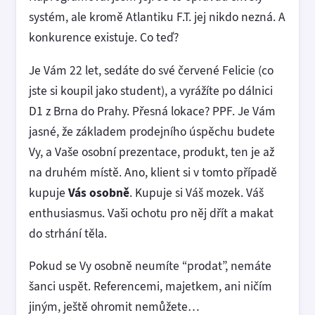
systém, ale kromě Atlantiku F.T. jej nikdo nezná. A
konkurence existuje. Co teď?
Je Vám 22 let, sedáte do své červené Felicie (co
jste si koupil jako student), a vyrážíte po dálnici
D1 z Brna do Prahy. Přesná lokace? PPF. Je Vám
jasné, že základem prodejního úspěchu budete
Vy, a Vaše osobní prezentace, produkt, ten je až
na druhém místě. Ano, klient si v tomto případě
kupuje
Vás osobně
. Kupuje si Váš mozek. Váš
enthusiasmus. Vaši ochotu pro něj dřít a makat
do strhání těla.
Pokud se Vy osobně neumíte “prodat”, nemáte
šanci uspět. Referencemi, majetkem, ani ničím
jiným, ještě ohromit nemůžete…