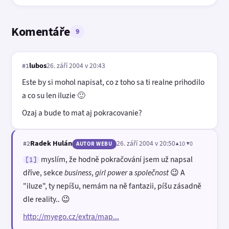
Komentáře
9
lubos
26. září 2004 v 20:43
#1
Este by si mohol napisat, co z toho sa ti realne prihodilo
a co su len iluzie 🙂
Ozaj a bude to mat aj pokracovanie?
Radek Hulán
26. září 2004 v 20:50
▲10 ▼0
#2
AUTOR WEBU
myslím, že hodně pokračování jsem už napsal
[1]
dříve, sekce
business
,
girl power
a
společnost
😉 A
"iluze", ty nepíšu, nemám na ně fantazii, píšu zásadně
dle reality.. 😉
http://myego.cz/extra/map...