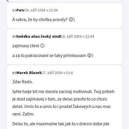
Petr
26. září 2004 v 22:34
#3
A sakra, že by chvilka pravdy? 😉)
hnědka alias český xindl
26. září 2004 v 22:44
#4
zajimavy cteni 🙂
a za to pokracovani se taky primlouvam 😮)
Marek Blazek
27. září 2004 v 0:14
#5
Zdar Rado.
tyhle tvoje txt me docela zacinaj motivovat. Tvuj pribeh
je dost zajimavej v tom, ze delas presto to co chces
delat. Umis to a umis to i prodat.Takovejch u nas moc
neni. Zatim.
Delas to, ale maximalne tak jak to v dnesni dobe jde