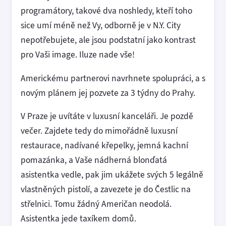
programátory, takové dva noshledy, kteří toho
sice umí méně než Vy, odborně je v N.Y. City
nepotřebujete, ale jsou podstatní jako kontrast
pro Vaši image. Iluze nade vše!
Americkému partnerovi navrhnete spolupráci, a s
novým plánem jej pozvete za 3 týdny do Prahy.
V Praze je uvítáte v luxusní kanceláři. Je pozdě
večer. Zajdete tedy do mimořádně luxusní
restaurace, nadívané křepelky, jemná kachní
pomazánka, a Vaše nádherná blonďatá
asistentka vedle, pak jim ukážete svých 5 legálně
vlastněných pistolí, a zavezete je do Čestlic na
střelnici. Tomu žádný Američan neodolá.
Asistentka jede taxíkem domů.