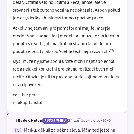
delat.Ostatni vetsinou cumi a kecaj hnoje, ale ve
srovnani s tebou toho vetsina nedokazala. Aspon pokud
jde o vysledky - business formou poctive prace.
Ackoliv nejsem ani programator ani majitel mergla
model S ani zadnej jinej model, tak muzu tezko kecat o
podobny realite, ale na druhou stranu delam to pro
podobne pocity jako ty. Vcetne tech nepracovnich 🙂
Myslim, ze by jsme spolu urcite mohli najit spolecnou
rec a nejakej konkretni projekt na realizaci bych mel
urcite. Otazka jestli to pro tebe bude zajimave, zustava
nezodpovezena.
cest tve praci
neokapitalisto!
Radek Hulán
27. září 2004 v 0:50
▲10 ▼0
#6
AUTOR WEBU
Marku, děkuji za pěkná slova. Mám teď ještě na
[5]