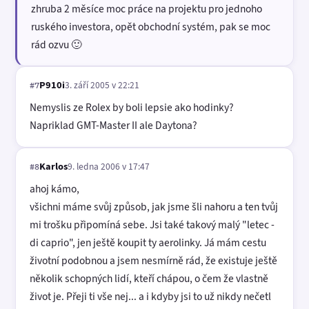
zhruba 2 měsíce moc práce na projektu pro jednoho
ruského investora, opět obchodní systém, pak se moc
rád ozvu 🙂
P910i
3. září 2005 v 22:21
#7
Nemyslis ze Rolex by boli lepsie ako hodinky?
Napriklad GMT-Master II ale Daytona?
Karlos
9. ledna 2006 v 17:47
#8
ahoj kámo,
všichni máme svůj způsob, jak jsme šli nahoru a ten tvůj
mi trošku připomíná sebe. Jsi také takový malý "letec -
di caprio", jen ještě koupit ty aerolinky. Já mám cestu
životní podobnou a jsem nesmírně rád, že existuje ještě
několik schopných lidí, kteří chápou, o čem že vlastně
život je. Přeji ti vše nej... a i kdyby jsi to už nikdy nečetl