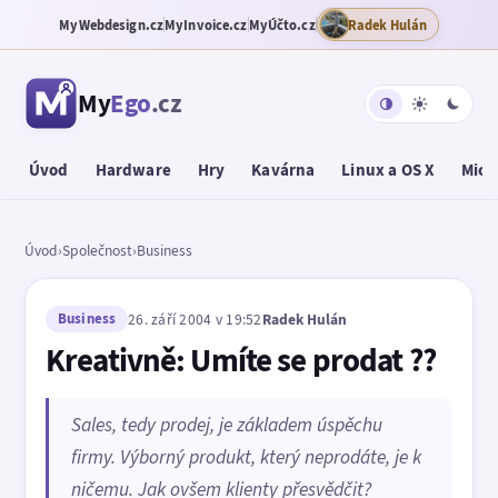
MyWebdesign.cz
MyInvoice.cz
MyÚčto.cz
Radek Hulán
My
Ego
.cz
Úvod
Hardware
Hry
Kavárna
Linux a OS X
Micr
Úvod
›
Společnost
›
Business
Business
26. září 2004 v 19:52
Radek Hulán
Kreativně: Umíte se prodat ??
Sales, tedy prodej, je základem úspěchu
firmy. Výborný produkt, který neprodáte, je k
ničemu. Jak ovšem klienty přesvědčit?