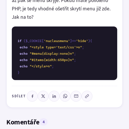
až pak se menu skryje. Pokud máte povoleno
PHP, je tedy vhodné ošetřit skrytí menu již zde.
Jak na to?
if
 ($_COOKIE[
'nucleusmenu'
]==
'hide'
){

echo
"<style type='text/css'>n"
;

echo
"#menu{display:none}n"
;

echo
"#items{width:650px}n"
;

echo
"</style>n"
;

SDÍLET
Komentáře
4