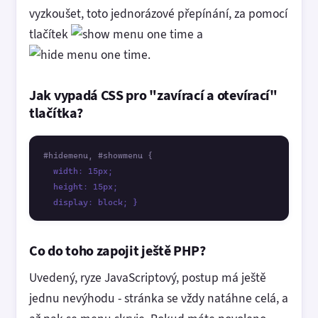
vyzkoušet, toto jednorázové přepínání, za pomocí
tlačítek
a
.
Jak vypadá CSS pro "zavírací a otevírací"
tlačítka?
#hidemenu, #showmenu { 
  width: 15px; 

  height: 15px; 

  display: block; } 
Co do toho zapojit ještě PHP?
Uvedený, ryze JavaScriptový, postup má ještě
jednu nevýhodu - stránka se vždy natáhne celá, a