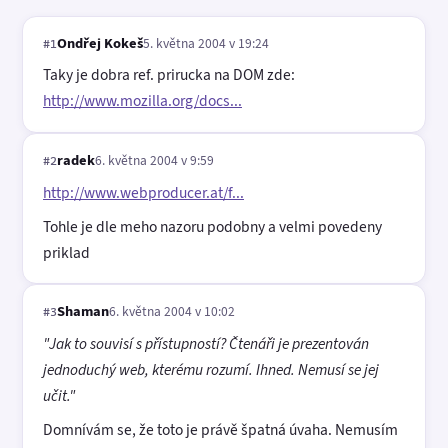
Ondřej Kokeš
5. května 2004 v 19:24
#1
Taky je dobra ref. prirucka na DOM zde:
http://www.mozilla.org/docs...
radek
6. května 2004 v 9:59
#2
http://www.webproducer.at/f...
Tohle je dle meho nazoru podobny a velmi povedeny
priklad
Shaman
6. května 2004 v 10:02
#3
"Jak to souvisí s přístupností? Čtenáři je prezentován
jednoduchý web, kterému rozumí. Ihned. Nemusí se jej
učit."
Domnívám se, že toto je právě špatná úvaha. Nemusím