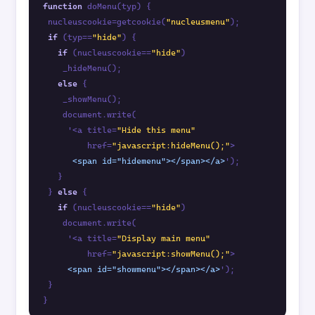
function
 doMenu(typ) {

 nucleuscookie=getcookie(
"nucleusmenu"
);

if
 (typ==
"hide"
) {

if
 (nucleuscookie==
"hide"
) 

    _hideMenu();

else
 {

    _showMenu();

    document.write(

     '<a title=
"Hide this menu"
         href=
"javascript:hideMenu();"
>

<span id="hidemenu">
</span>
</a>
'); 

   }

 } 
else
 {

if
 (nucleuscookie==
"hide"
) 

    document.write(

     '<a title=
"Display main menu"
         href=
"javascript:showMenu();"
>

<span id="showmenu">
</span>
</a>
');

 }
