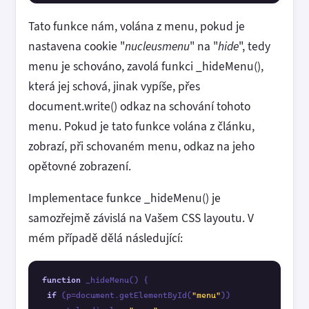
Tato funkce nám, volána z menu, pokud je
nastavena cookie "
nucleusmenu
" na "
hide
", tedy
menu je schováno, zavolá funkci _hideMenu(),
která jej schová, jinak vypíše, přes
document.write() odkaz na schování tohoto
menu. Pokud je tato funkce volána z článku,
zobrazí, při schovaném menu, odkaz na jeho
opětovné zobrazení.
Implementace funkce _hideMenu() je
samozřejmě závislá na Vašem CSS layoutu. V
mém případě dělá následující:
function
 _hideMenu() {

if
 (p=document.getElementById(
"menu"
)) 
