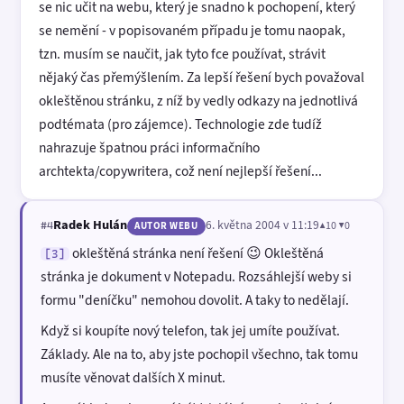
se nic učit na webu, který je snadno k pochopení, který
se nemění - v popisovaném případu je tomu naopak,
tzn. musím se naučit, jak tyto fce používat, strávit
nějaký čas přemýšlením. Za lepší řešení bych považoval
okleštěnou stránku, z níž by vedly odkazy na jednotlivá
podtémata (pro zájemce). Technologie zde tudíž
nahrazuje špatnou práci informačního
archtekta/copywritera, což není nejlepší řešení...
Radek Hulán
6. května 2004 v 11:19
▲10 ▼0
#4
AUTOR WEBU
okleštěná stránka není řešení 😉 Okleštěná
[3]
stránka je dokument v Notepadu. Rozsáhlejší weby si
formu "deníčku" nemohou dovolit. A taky to nedělají.
Když si koupíte nový telefon, tak jej umíte používat.
Základy. Ale na to, aby jste pochopil všechno, tak tomu
musíte věnovat dalších X minut.