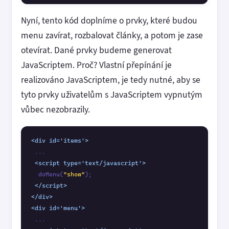
Nyní, tento kód doplníme o prvky, které budou
menu zavírat, rozbalovat články, a potom je zase
otevírat. Dané prvky budeme generovat
JavaScriptem. Proč? Vlastní přepínání je
realizováno JavaScriptem, je tedy nutné, aby se
tyto prvky uživatelům s JavaScriptem vypnutým
vůbec nezobrazily.
<div id='items'>
 ...

<script type='text/javascript'>
  doMenu(
"show"
);

</script>
</div>
<div id='menu'>
 ...
