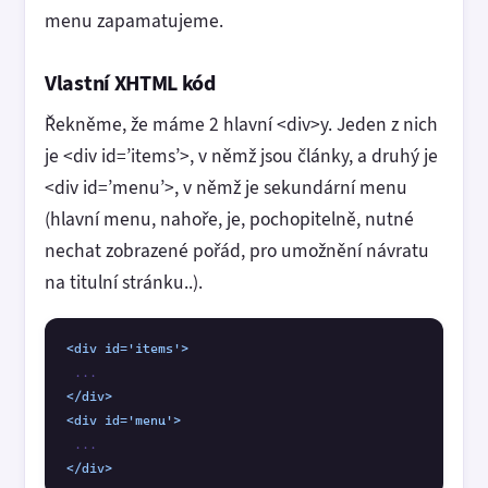
menu zapamatujeme.
Vlastní XHTML kód
Řekněme, že máme 2 hlavní <div>y. Jeden z nich
je <div id=’items’>, v němž jsou články, a druhý je
<div id=’menu’>, v němž je sekundární menu
(hlavní menu, nahoře, je, pochopitelně, nutné
nechat zobrazené pořád, pro umožnění návratu
na titulní stránku..).
<div id='items'>
</div>
<div id='menu'>
</div>