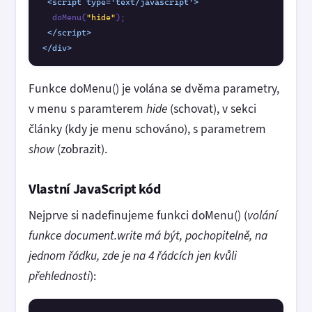
<script type='text/javascript'>
  doMenu(
"hide"
);

</script>
</div>
Funkce doMenu() je volána se dvěma parametry,
v menu s paramterem
hide
(schovat), v sekci
články (kdy je menu schováno), s parametrem
show
(zobrazit).
Vlastní JavaScript kód
Nejprve si nadefinujeme funkci doMenu() (
volání
funkce document.write má být, pochopitelně, na
jednom řádku, zde je na 4 řádcích jen kvůli
přehlednosti
):