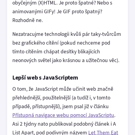
obyčejným (X)HTML. Je proto špatné? Nebo s
animovanými GIFy! Je GIF proto špatný?
Rozhodně ne.
Nezatracujme technologii kvůli pár taky-tvůrcům
bez grafického cítění (pokud nechceme pod
tímto cítěním chápat desítky blikajících
neonových světel jako krásnou a užitečnou věc).
Lepší web s JavaScriptem
O tom, že JavaScript může učinit web značně
přehlednější, použitelnější (a tudíž i, v tomto
případě, přístupnější), jsem psal již v článku
Přístupná navigace webu pomocí JavaScriptu
.
Asi 2 týdny nato publikoval podobný článek i A
List Apart, pod podivným názvem
Let Them Eat