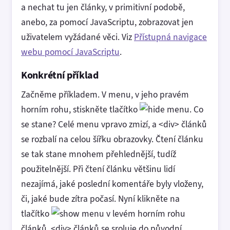
a nechat tu jen články, v primitivní podobě,
anebo, za pomocí JavaScriptu, zobrazovat jen
uživatelem vyžádané věci. Viz
Přístupná navigace
webu pomocí JavaScriptu
.
Konkrétní příklad
Začněme příkladem. V menu, v jeho pravém
horním rohu, stiskněte tlačítko
. Co
se stane? Celé menu vpravo zmizí, a <div> článků
se rozbalí na celou šířku obrazovky. Čtení článku
se tak stane mnohem přehlednější, tudíž
použitelnější. Při čtení článku většinu lidí
nezajímá, jaké poslední komentáře byly vloženy,
či, jaké bude zítra počasí. Nyní klikněte na
tlačítko
v levém horním rohu
článků. <div> článků se sroluje do původní