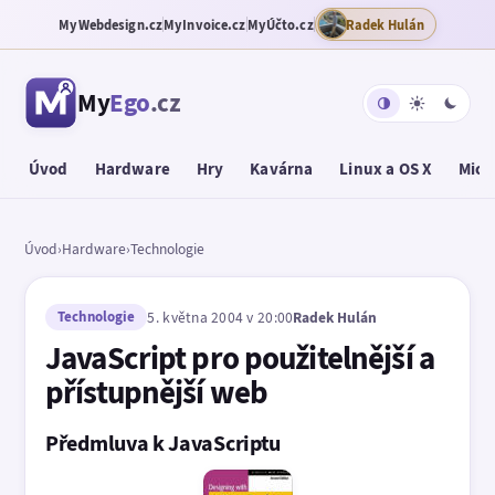
MyWebdesign.cz
MyInvoice.cz
MyÚčto.cz
Radek Hulán
My
Ego
.cz
Úvod
Hardware
Hry
Kavárna
Linux a OS X
Micr
Úvod
›
Hardware
›
Technologie
Technologie
5. května 2004 v 20:00
Radek Hulán
JavaScript pro použitelnější a
přístupnější web
Předmluva k JavaScriptu