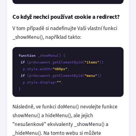
Co když nechci používat cookie a redirect?
V tom případě si nadefinujte Vaši vlastní funkci
_showMenu(), například takto:
function
 _showMenu() {

if
 (p=document.getElementById(
"items"
)) 

  p.style.width=
"480px"
;

if
 (p=document.getElementById(
"menu"
)) 

  p.style.display=
""
;

Následně, ve funkci doMenu() nevolejte funkce
showMenu() a hideMenu(), ale jejich
"nesušenkové" ekvivalenty _showMenu() a
_hideMenu(). Na tomto webu si můžete