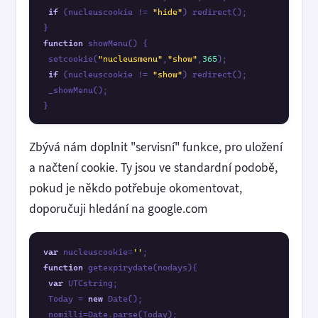
if
 (nucleuscookie != 
"hide"
) redirect();

function
 showMenu() {

 setcookie(
"nucleusmenu"
,
"show"
,
365
);

if
 (nucleuscookie != 
"show"
) redirect();

 _showMenu();

}      
Zbývá nám doplnit "servisní" funkce, pro uložení
a načtení cookie. Ty jsou ve standardní podobě,
pokud je někdo potřebuje okomentovat,
doporučuji hledání na google.com
var
 nucleuscookie=
''
function
 getexpirydate(nodays){

var
 UTCstring;

 Today = 
new
 Date();

 nomilli=Date.parse(Today);
