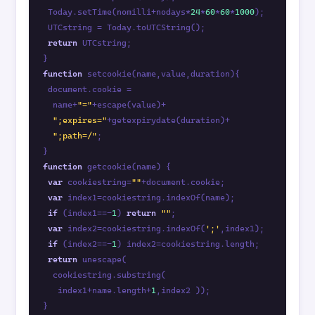
 Today.setTime(nomilli+nodays*
24
*
60
*
60
*
1000
);

 UTCstring = Today.toUTCString();

return
 UTCstring;

function
 setcookie(name,value,duration){

 document.cookie = 

  name+
"="
+escape(value)+

";expires="
+getexpirydate(duration)+

";path=/"
;

function
 getcookie(name) {

var
 cookiestring=
""
+document.cookie;

var
 index1=cookiestring.indexOf(name);

if
 (index1==-
1
) 
return
""
; 

var
 index2=cookiestring.indexOf(
';'
,index1);

if
 (index2==-
1
) index2=cookiestring.length; 

return
 unescape(

  cookiestring.substring(

   index1+name.length+
1
,index2 ));

}