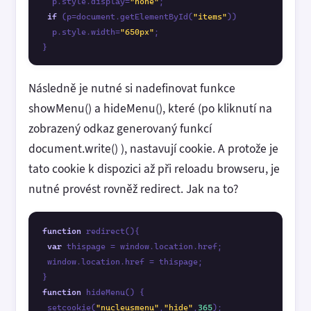
  p.style.display=
"none"
;

if
 (p=document.getElementById(
"items"
)) 

  p.style.width=
"650px"
;

Následně je nutné si nadefinovat funkce
showMenu() a hideMenu(), které (po kliknutí na
zobrazený odkaz generovaný funkcí
document.write() ), nastavují cookie. A protože je
tato cookie k dispozici až při reloadu browseru, je
nutné provést rovněž redirect. Jak na to?
function
 redirect(){

var
 thispage = window.location.href;

 window.location.href = thispage;

function
 hideMenu() {

 setcookie(
"nucleusmenu"
,
"hide"
,
365
);
