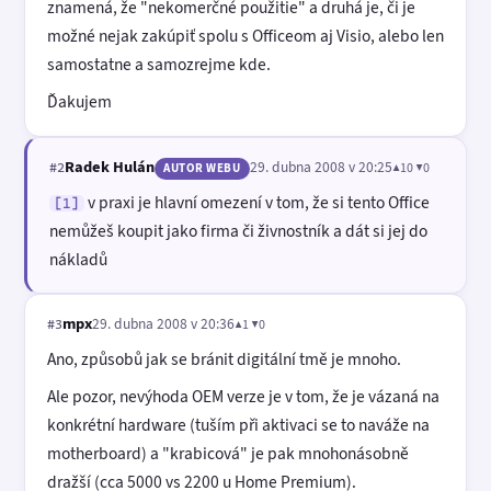
znamená, že "nekomerčné použitie" a druhá je, či je
možné nejak zakúpiť spolu s Officeom aj Visio, alebo len
samostatne a samozrejme kde.
Ďakujem
Radek Hulán
29. dubna 2008 v 20:25
▲10 ▼0
#2
AUTOR WEBU
v praxi je hlavní omezení v tom, že si tento Office
[1]
nemůžeš koupit jako firma či živnostník a dát si jej do
nákladů
mpx
29. dubna 2008 v 20:36
▲1 ▼0
#3
Ano, způsobů jak se bránit digitální tmě je mnoho.
Ale pozor, nevýhoda OEM verze je v tom, že je vázaná na
konkrétní hardware (tuším při aktivaci se to naváže na
motherboard) a "krabicová" je pak mnohonásobně
dražší (cca 5000 vs 2200 u Home Premium).