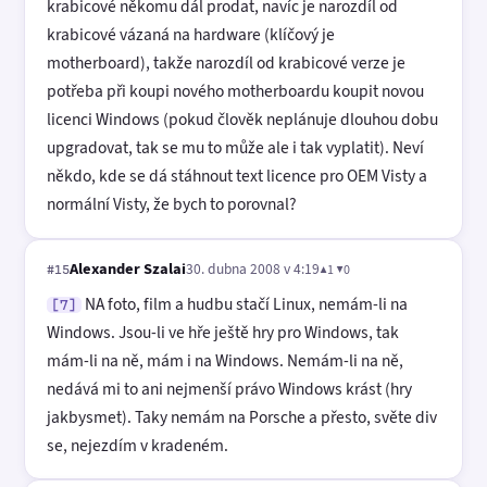
krabicové někomu dál prodat, navíc je narozdíl od
krabicové vázaná na hardware (klíčový je
motherboard), takže narozdíl od krabicové verze je
potřeba při koupi nového motherboardu koupit novou
licenci Windows (pokud člověk neplánuje dlouhou dobu
upgradovat, tak se mu to může ale i tak vyplatit). Neví
někdo, kde se dá stáhnout text licence pro OEM Visty a
normální Visty, že bych to porovnal?
Alexander Szalai
30. dubna 2008 v 4:19
▲1 ▼0
#15
NA foto, film a hudbu stačí Linux, nemám-li na
[7]
Windows. Jsou-li ve hře ještě hry pro Windows, tak
mám-li na ně, mám i na Windows. Nemám-li na ně,
nedává mi to ani nejmenší právo Windows krást (hry
jakbysmet). Taky nemám na Porsche a přesto, světe div
se, nejezdím v kradeném.