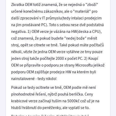
Zkratka OEM totiž znamená, že se nejedná o "zboží"
určené konečnému zákazníkov, ale o "materiál" pro
další zpracování v IT průmyslu(tedy intalaci prodejcim
na jím prodávané PC). Toto s sebou nese dvě podstatná
negativa. 1) OEM verze je vázána na HW(deska a CPU),
což znamená, že pokud budete "nedej bože" měnit
stroj, opět se citnete ve tmě. Také pokud máte počítačů
několi, vězte že jedna OEM verze vytáhne ze tmy pouze
jeden stroj takže počítejte 2000 x počet PC. 2) Koupí
OEM se připravíte o podporu ze strany Microsoftu jelikož
podporu OEM zajišťuje prodejce HW na kterém byli
nainstalovené - tedy nikdo!
Pokud se tedy ocitnete ve tmě, OEM podle mě není
plnohodnotné řešení, nýbrž pouhá berlička. Ceny
krabicové verze začínají tuším na 5000kč což už je na
hlubší hrábnutí do peněženky, ale vyplatí se to.