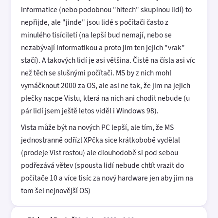
informatice (nebo podobnou "hitech" skupinou lidí) to
nepřijde, ale "jinde" jsou lidé s počítači často z
minulého tisíciletí (na lepší buď nemají, nebo se
nezabývají informatikou a proto jim ten jejich "vrak"
stačí). A takových lidí je asi většina. Čistě na čísla asi víc
než těch se slušnými počítači. MS by z nich mohl
vymáčknout 2000 za OS, ale asi ne tak, že jim na jejich
plečky nacpe Vistu, která na nich ani chodit nebude (u
pár lidí jsem ještě letos viděl i Windows 98).
Vista může být na nových PC lepší, ale tím, že MS
jednostranně odřízl XPčka sice krátkobobě vydělal
(prodeje Vist rostou) ale dlouhodobě si pod sebou
podřezává větev (spousta lidí nebude chtít vrazit do
počítače 10 a více tisíc za nový hardware jen aby jim na
tom šel nejnovější OS)