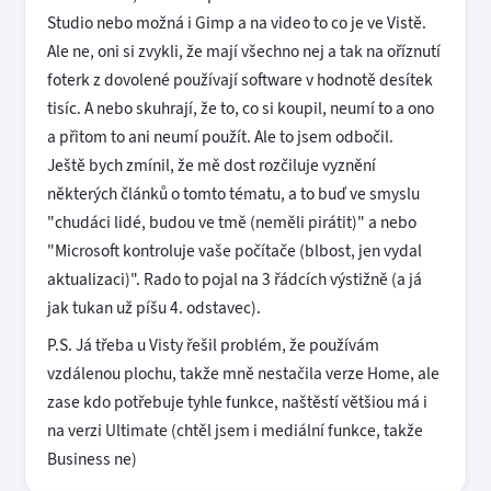
Studio nebo možná i Gimp a na video to co je ve Vistě.
Ale ne, oni si zvykli, že mají všechno nej a tak na oříznutí
foterk z dovolené používají software v hodnotě desítek
tisíc. A nebo skuhrají, že to, co si koupil, neumí to a ono
a přitom to ani neumí použít. Ale to jsem odbočil.
Ještě bych zmínil, že mě dost rozčiluje vyznění
některých článků o tomto tématu, a to buď ve smyslu
"chudáci lidé, budou ve tmě (neměli pirátit)" a nebo
"Microsoft kontroluje vaše počítače (blbost, jen vydal
aktualizaci)". Rado to pojal na 3 řádcích výstižně (a já
jak tukan už píšu 4. odstavec).
P.S. Já třeba u Visty řešil problém, že používám
vzdálenou plochu, takže mně nestačila verze Home, ale
zase kdo potřebuje tyhle funkce, naštěstí většiou má i
na verzi Ultimate (chtěl jsem i mediální funkce, takže
Business ne)