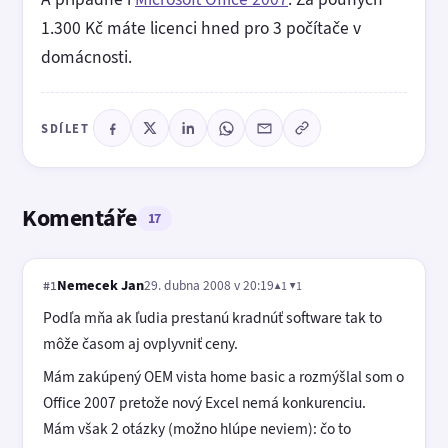
1.300 Kč máte licenci hned pro 3 počítače v
domácnosti.
SDÍLET
Komentáře
17
Nemecek Jan
29. dubna 2008 v 20:19
▲1 ▼1
#1
Podľa mňa ak ľudia prestanú kradnúť software tak to
môže časom aj ovplyvniť ceny.
Mám zakúpený OEM vista home basic a rozmýšlal som o
Office 2007 pretože nový Excel nemá konkurenciu.
Mám však 2 otázky (možno hlúpe neviem): čo to