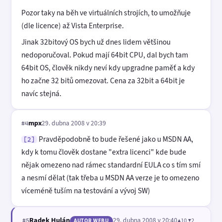
Pozor taky na běh ve virtuálních strojích, to umožňuje
(dle licence) až Vista Enterprise.
Jinak 32bitový OS bych už dnes lidem většinou
nedoporučoval. Pokud mají 64bit CPU, dal bych tam
64bit OS, člověk nikdy neví kdy upgradne paměť a kdy
ho začne 32 bitů omezovat. Cena za 32bit a 64bit je
navíc stejná.
mpx
29. dubna 2008 v 20:39
#4
Pravděpodobně to bude řešené jako u MSDN AA,
[2]
kdy k tomu člověk dostane "extra licenci" kde bude
nějak omezeno nad rámec standardní EULA co s tím smí
a nesmí dělat (tak třeba u MSDN AA verze je to omezeno
víceméně tuším na testování a vývoj SW)
Radek Hulán
29. dubna 2008 v 20:40
▲10 ▼2
#5
AUTOR WEBU