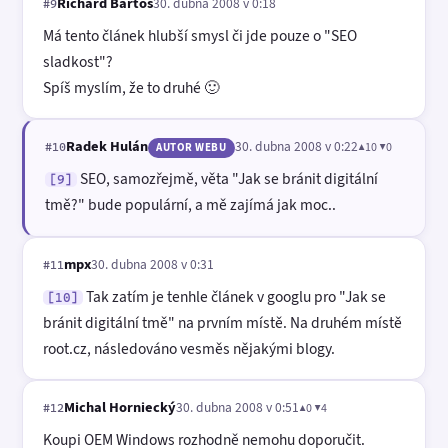
Richard Bartoš
30. dubna 2008 v 0:18
#9
Má tento článek hlubší smysl či jde pouze o "SEO
sladkost"?
Spíš myslím, že to druhé 🙂
Radek Hulán
30. dubna 2008 v 0:22
▲10 ▼0
#10
AUTOR WEBU
SEO, samozřejmě, věta "Jak se bránit digitální
[9]
tmě?" bude populární, a mě zajímá jak moc..
mpx
30. dubna 2008 v 0:31
#11
Tak zatím je tenhle článek v googlu pro "Jak se
[10]
bránit digitální tmě" na prvním místě. Na druhém místě
root.cz, následováno vesměs nějakými blogy.
Michal Horniecký
30. dubna 2008 v 0:51
▲0 ▼4
#12
Koupi OEM Windows rozhodně nemohu doporučit.