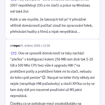
2007 nepotřebuji (OO.o mi stačí) a práce na Windows
mě také živí.
Kolik si ale myslíte, že takových lidí je? V převážné
většině domácností počítač slouží ke zpracování fotek,
přehrávání hudby a filmů a nijak nevydělává...
mpx
29. dubna 2008 v 22:56
#8
Ono ve spoustě domácností se taky nachází
[7]
"plečka" s konfigurací kolem 256 MB ram disk tak 5-20
GB a 500 Mhz CPU bez vůle k upgradu HW ("na
prohlížení pošty a prohlížení fotek mi to stačí, nebudu
do toho cpát peníze"😉. Nacpat na tohle Visty někdy ani
nejde (nesplňuje HW požadavky) a starší XPčka co by se
tam daly dát pro rozumné používání už MS jaksi
neprodává.
Člověku co se pohybuje mezi vysokoškoláky na