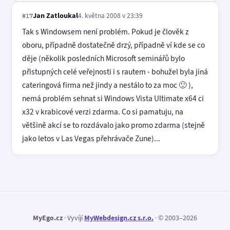
Jan Zatloukal
4. května 2008 v 23:39
#17
Tak s Windowsem není problém. Pokud je člověk z
oboru, případně dostatečně drzý, případně ví kde se co
děje (několik posledních Microsoft seminářů bylo
přistupných celé veřejnosti i s rautem - bohužel byla jiná
cateringová firma než jindy a nestálo to za moc 🙂 ),
nemá problém sehnat si Windows Vista Ultimate x64 ci
x32 v krabicové verzi zdarma. Co si pamatuju, na
většině akcí se to rozdávalo jako promo zdarma (stejně
jako letos v Las Vegas přehrávače Zune)...
MyEgo.cz
· Vyvíjí
MyWebdesign.cz s.r.o.
· © 2003–2026