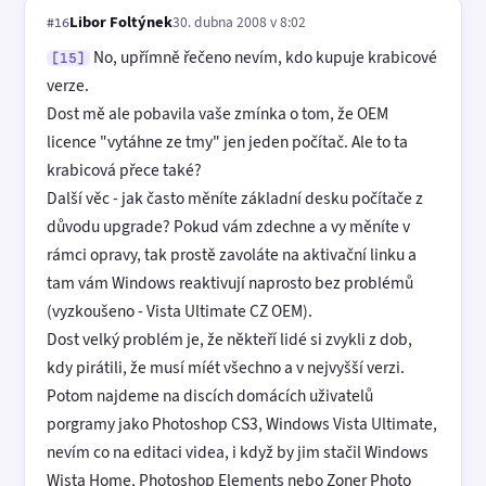
Libor Foltýnek
30. dubna 2008 v 8:02
#16
No, upřímně řečeno nevím, kdo kupuje krabicové
[15]
verze.
Dost mě ale pobavila vaše zmínka o tom, že OEM
licence "vytáhne ze tmy" jen jeden počítač. Ale to ta
krabicová přece také?
Další věc - jak často měníte základní desku počítače z
důvodu upgrade? Pokud vám zdechne a vy měníte v
rámci opravy, tak prostě zavoláte na aktivační linku a
tam vám Windows reaktivují naprosto bez problémů
(vyzkoušeno - Vista Ultimate CZ OEM).
Dost velký problém je, že někteří lidé si zvykli z dob,
kdy pirátili, že musí míét všechno a v nejvyšší verzi.
Potom najdeme na discích domácích uživatelů
porgramy jako Photoshop CS3, Windows Vista Ultimate,
nevím co na editaci videa, i když by jim stačil Windows
Wista Home, Photoshop Elements nebo Zoner Photo