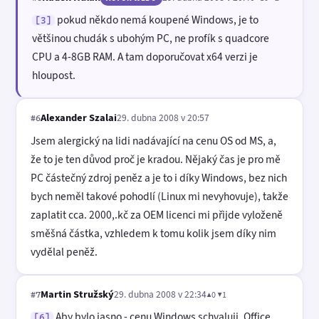
pokud někdo nemá koupené Windows, je to
[3]
většinou chudák s ubohým PC, ne profík s quadcore
CPU a 4-8GB RAM. A tam doporučovat x64 verzi je
hloupost.
Alexander Szalai
29. dubna 2008 v 20:57
#6
Jsem alergický na lidi nadávající na cenu OS od MS, a,
že to je ten důvod proč je kradou. Nějaký čas je pro mě
PC částečný zdroj peněz a je to i díky Windows, bez nich
bych neměl takové pohodlí (Linux mi nevyhovuje), takže
zaplatit cca. 2000,.kč za OEM licenci mi přijde vyloženě
směšná částka, vzhledem k tomu kolik jsem díky nim
vydělal peněž.
Martin Stružský
29. dubna 2008 v 22:34
▲0 ▼1
#7
Aby bylo jasno - cenu Windows schvaluji, Office
[6]