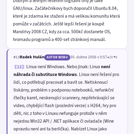
Dobrým a levným řešením digitální tmy je také
GNU/linux. Začátečníkovy bych doporučil Ubuntu 8.04,
které je zdarma ke stažení a má velikou komunitu která
pomůže v začátcích. Ještě lepší řešení je koupě
Mandrivy 2008 CZ, kdy za cca. 500kč dostanete OS,
hromadu programů a 400-set stránkový manuál.
Radek Hulán
30. dubna 2008 v 0:57
▲10 ▼0
#13
AUTOR WEBU
Linux není Windows. Nebo jinak: Linux
není
[12]
náhrada či substituce Windows
. Linux není řešení pro
lidi, co potřebují pracovat a bavit se. Netisknoucí
tiskárny, problém s podporou notebooků, nefunkční
čtečky karet, neskenující scannery, nepřehrávající se
video, chybějící flash (poslední verze) s H264, hry pro
děti, nic z toho v Linuxu nefunguje protože v něm
nejedou Win32 API / .NET aplikace či ovladače (Wine
opravdu není ani ta berlička). Nabízet Linux jako