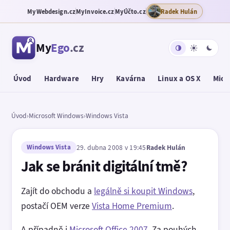
MyWebdesign.cz
MyInvoice.cz
MyÚčto.cz
Radek Hulán
My
Ego
.cz
Úvod
Hardware
Hry
Kavárna
Linux a OS X
Micr
Úvod
›
Microsoft Windows
›
Windows Vista
Windows Vista
29. dubna 2008 v 19:45
Radek Hulán
Jak se bránit digitální tmě?
Zajít do obchodu a
legálně si koupit Windows
,
postačí OEM verze
Vista Home Premium
.
A případně i
Microsoft Office 2007
. Za pouhých