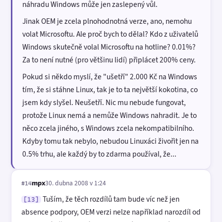
náhradu Windows může jen zaslepený vůl.
Jinak OEM je zcela plnohodnotná verze, ano, nemohu
volat Microsoftu. Ale proč bych to dělal? Kdo z uživatelů
Windows skutečně volal Microsoftu na hotline? 0.01%?
Za to není nutné (pro většinu lidí) připlácet 200% ceny.
Pokud si někdo myslí, že "ušetří" 2.000 Kč na Windows
tím, že si stáhne Linux, tak je to ta největší kokotina, co
jsem kdy slyšel. Neušetří. Nic mu nebude fungovat,
protože Linux nemá a nemůže Windows nahradit. Je to
něco zcela jiného, s Windows zcela nekompatibilního.
Kdyby tomu tak nebylo, nebudou Linuxáci živořit jen na
0.5% trhu, ale každý by to zdarma používal, že...
mpx
30. dubna 2008 v 1:24
#14
Tuším, že těch rozdílů tam bude víc než jen
[13]
absence podpory, OEM verzi nelze například narozdíl od