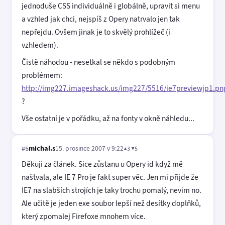
jednoduše CSS individuálně i globálně, upravit si menu
a vzhled jak chci, nejspíš z Opery natrvalo jen tak
nepřejdu. Ovšem jinak je to skvělý prohlížeč (i
vzhledem).
Čistě náhodou - nesetkal se někdo s podobným
problémem:
http://img227.imageshack.us/img227/5516/ie7previewjp1.png
?
Vše ostatní je v pořádku, až na fonty v okně náhledu...
michal.s
15. prosince 2007 v 9:22
▲3 ▼5
#5
Děkuji za článek. Sice zůstanu u Opery id když mě
naštvala, ale IE 7 Pro je fakt super věc. Jen mi přijde že
IE7 na slabších strojích je taky trochu pomalý, nevim no.
Ale učitě je jeden exe soubor lepší než desítky doplňků,
který zpomalej Firefoxe mnohem více.