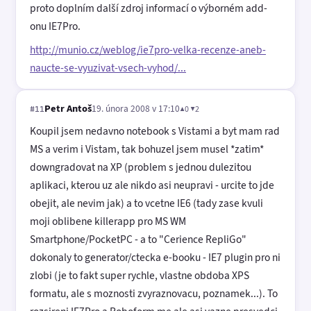
proto doplním další zdroj informací o výborném add-
onu IE7Pro.
http://munio.cz/weblog/ie7pro-velka-recenze-aneb-
naucte-se-vyuzivat-vsech-vyhod/...
Petr Antoš
19. února 2008 v 17:10
▲0 ▼2
#11
Koupil jsem nedavno notebook s Vistami a byt mam rad
MS a verim i Vistam, tak bohuzel jsem musel *zatim*
downgradovat na XP (problem s jednou dulezitou
aplikaci, kterou uz ale nikdo asi neupravi - urcite to jde
obejit, ale nevim jak) a to vcetne IE6 (tady zase kvuli
moji oblibene killerapp pro MS WM
Smartphone/PocketPC - a to "Cerience RepliGo"
dokonaly to generator/ctecka e-booku - IE7 plugin pro ni
zlobi (je to fakt super rychle, vlastne obdoba XPS
formatu, ale s moznosti zvyraznovacu, poznamek...). To