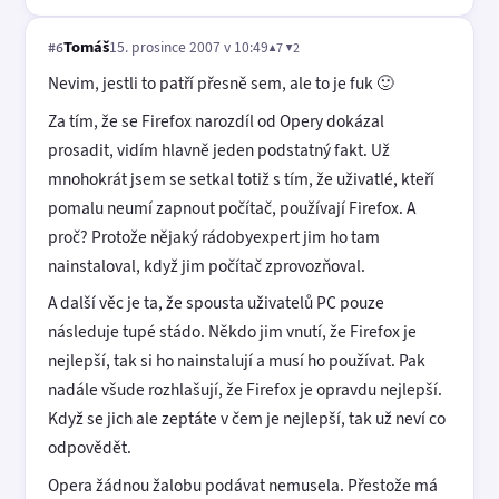
Tomáš
15. prosince 2007 v 10:49
▲7 ▼2
#6
Nevim, jestli to patří přesně sem, ale to je fuk 🙂
Za tím, že se Firefox narozdíl od Opery dokázal
prosadit, vidím hlavně jeden podstatný fakt. Už
mnohokrát jsem se setkal totiž s tím, že uživatlé, kteří
pomalu neumí zapnout počítač, používají Firefox. A
proč? Protože nějaký rádobyexpert jim ho tam
nainstaloval, když jim počítač zprovozňoval.
A další věc je ta, že spousta uživatelů PC pouze
následuje tupé stádo. Někdo jim vnutí, že Firefox je
nejlepší, tak si ho nainstalují a musí ho používat. Pak
nadále všude rozhlašují, že Firefox je opravdu nejlepší.
Když se jich ale zeptáte v čem je nejlepší, tak už neví co
odpovědět.
Opera žádnou žalobu podávat nemusela. Přestože má