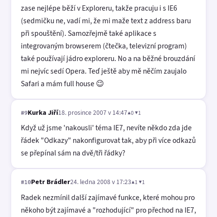
zase nejlépe běží v Exploreru, takže pracuju i s IE6
(sedmičku ne, vadí mi, že mi maže text z address baru
při spouštění). Samozřejmě také aplikace s
integrovaným browserem (čtečka, televizní program)
také používají jádro exploreru. No a na běžné brouzdání
mi nejvíc sedí Opera. Teď ještě aby mě něčím zaujalo
Safari a mám full house 😉
Kurka Jiří
18. prosince 2007 v 14:47
▲0 ▼1
#9
Když už jsme 'nakousli' téma IE7, nevíte někdo zda jde
řádek "Odkazy" nakonfigurovat tak, aby při více odkazů
se přepínal sám na dvě/tři řádky?
Petr Brádler
24. ledna 2008 v 17:23
▲1 ▼1
#10
Radek nezmínil další zajímavé funkce, které mohou pro
někoho být zajímavé a "rozhodující" pro přechod na IE7,