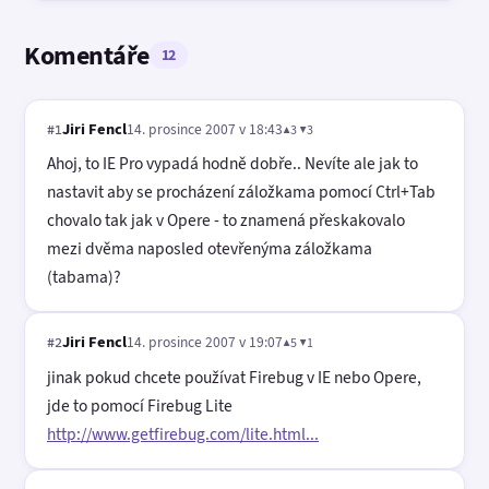
Komentáře
12
Jiri Fencl
14. prosince 2007 v 18:43
▲3 ▼3
#1
Ahoj, to IE Pro vypadá hodně dobře.. Nevíte ale jak to
nastavit aby se procházení záložkama pomocí Ctrl+Tab
chovalo tak jak v Opere - to znamená přeskakovalo
mezi dvěma naposled otevřenýma záložkama
(tabama)?
Jiri Fencl
14. prosince 2007 v 19:07
▲5 ▼1
#2
jinak pokud chcete používat Firebug v IE nebo Opere,
jde to pomocí Firebug Lite
http://www.getfirebug.com/lite.html...