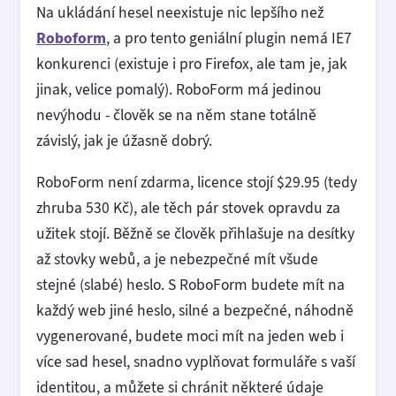
Na ukládání hesel neexistuje nic lepšího než
Roboform
, a pro tento geniální plugin nemá IE7
konkurenci (existuje i pro Firefox, ale tam je, jak
jinak, velice pomalý). RoboForm má jedinou
nevýhodu - člověk se na něm stane totálně
závislý, jak je úžasně dobrý.
RoboForm není zdarma, licence stojí $29.95 (tedy
zhruba 530 Kč), ale těch pár stovek opravdu za
užitek stojí. Běžně se člověk přihlašuje na desítky
až stovky webů, a je nebezpečné mít všude
stejné (slabé) heslo. S RoboForm budete mít na
každý web jiné heslo, silné a bezpečné, náhodně
vygenerované, budete moci mít na jeden web i
více sad hesel, snadno vyplňovat formuláře s vaší
identitou, a můžete si chránit některé údaje