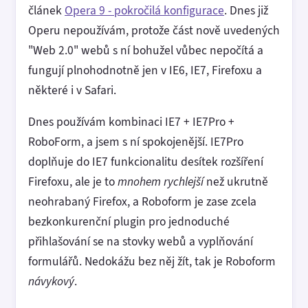
článek
Opera 9 - pokročilá konfigurace
. Dnes již
Operu nepoužívám, protože část nově uvedených
"Web 2.0" webů s ní bohužel vůbec nepočítá a
fungují plnohodnotně jen v IE6, IE7, Firefoxu a
některé i v Safari.
Dnes používám kombinaci IE7 + IE7Pro +
RoboForm, a jsem s ní spokojenější. IE7Pro
doplňuje do IE7 funkcionalitu desítek rozšíření
Firefoxu, ale je to
mnohem rychlejší
než ukrutně
neohrabaný Firefox, a Roboform je zase zcela
bezkonkurenční plugin pro jednoduché
přihlašování se na stovky webů a vyplňování
formulářů. Nedokážu bez něj žít, tak je Roboform
návykový
.