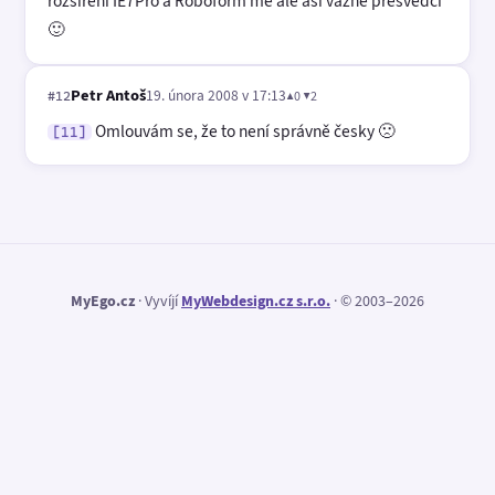
rozsireni IE7Pro a Roboform me ale asi vazne presvedci
🙂
Petr Antoš
19. února 2008 v 17:13
▲0 ▼2
#12
Omlouvám se, že to není správně česky 🙁
[11]
MyEgo.cz
· Vyvíjí
MyWebdesign.cz s.r.o.
· © 2003–2026