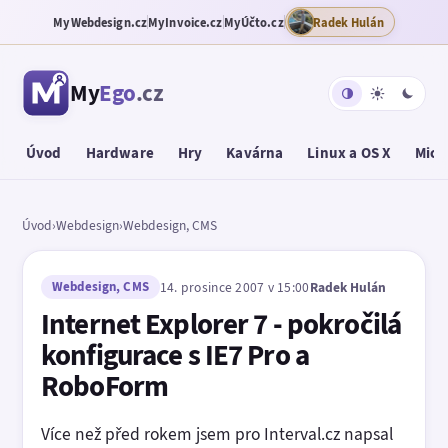
MyWebdesign.cz
MyInvoice.cz
MyÚčto.cz
Radek Hulán
My
Ego
.cz
Úvod
Hardware
Hry
Kavárna
Linux a OS X
Micr
Úvod
›
Webdesign
›
Webdesign, CMS
Webdesign, CMS
14. prosince 2007 v 15:00
Radek Hulán
Internet Explorer 7 - pokročilá
konfigurace s IE7 Pro a
RoboForm
Více než před rokem jsem pro Interval.cz napsal