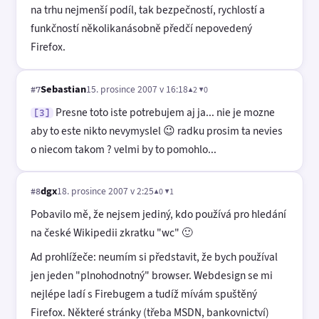
na trhu nejmenší podíl, tak bezpečností, rychlostí a
funkčností několikanásobně předčí nepovedený
Firefox.
Sebastian
15. prosince 2007 v 16:18
▲2 ▼0
#7
Presne toto iste potrebujem aj ja... nie je mozne
[3]
aby to este nikto nevymyslel 😉 radku prosim ta nevies
o niecom takom ? velmi by to pomohlo...
dgx
18. prosince 2007 v 2:25
▲0 ▼1
#8
Pobavilo mě, že nejsem jediný, kdo používá pro hledání
na české Wikipedii zkratku "wc" 🙂
Ad prohlížeče: neumím si představit, že bych používal
jen jeden "plnohodnotný" browser. Webdesign se mi
nejlépe ladí s Firebugem a tudíž mívám spuštěný
Firefox. Některé stránky (třeba MSDN, bankovnictví)