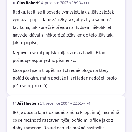
Glos Robert
14. prosince 2007 v 19:13
▲3 ▼1
#3
Radku, jestli se ti povede vymyslet, jak z lišty záložek
vymazat popis dané záložky tak, aby zbyla samotná
favikona, tak konečně přejdu na IE. Jsem několik let
navyklej dávat si některé záložky jen do této lišty tak,
jak to popisuji.
Nepovelo se mi popisku nijak zcela zbavit. IE tam
požaduje aspoň jedno písmenko.
(Jo a psal jsem ti opět mail ohledně blogu na který
pořád čekám, mám pocit že ti ani jeden nedošel, proto
píšu sem, promiň)
Jiří Havlena
14. prosince 2007 v 22:51
▲4 ▼4
#4
IE7 je docela fajn (rozhodně změna k lepšímu), nicméně
co se možností nastavení týče, pořád mi přijde jako z
doby kamenné. Dokud nebude možné nastavit si