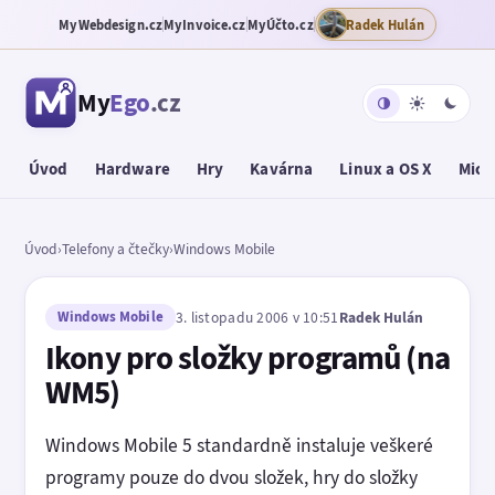
MyWebdesign.cz
MyInvoice.cz
MyÚčto.cz
Radek Hulán
My
Ego
.cz
Úvod
Hardware
Hry
Kavárna
Linux a OS X
Micr
Úvod
›
Telefony a čtečky
›
Windows Mobile
Windows Mobile
3. listopadu 2006 v 10:51
Radek Hulán
Ikony pro složky programů (na
WM5)
Windows Mobile 5 standardně instaluje veškeré
programy pouze do dvou složek, hry do složky