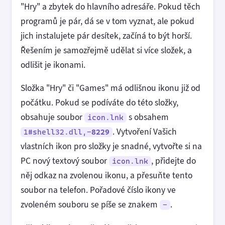
"Hry" a zbytek do hlavního adresáře. Pokud těch
programů je pár, dá se v tom vyznat, ale pokud
jich instalujete pár desítek, začíná to být horší.
Řešením je samozřejmě udělat si více složek, a
odlišit je ikonami.
Složka "Hry" či "Games" má odlišnou ikonu již od
počátku. Pokud se podíváte do této složky,
obsahuje soubor
s obsahem
icon.lnk
. Vytvoření Vašich
1#shell32.dll,-
8229
vlastních ikon pro složky je snadné, vytvořte si na
PC nový textový soubor
, přidejte do
icon.lnk
něj odkaz na zvolenou ikonu, a přesuňte tento
soubor na telefon. Pořadové číslo ikony ve
zvoleném souboru se píše se znakem
.
-