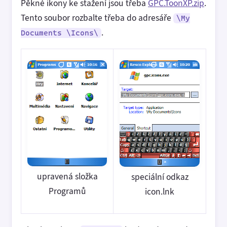
Pěkné ikony ke stažení jsou třeba
GPC.ToonXP.zip
.
Tento soubor rozbalte třeba do adresáře
\My
.
Documents \Icons\
upravená složka
speciální odkaz
Programů
icon.lnk