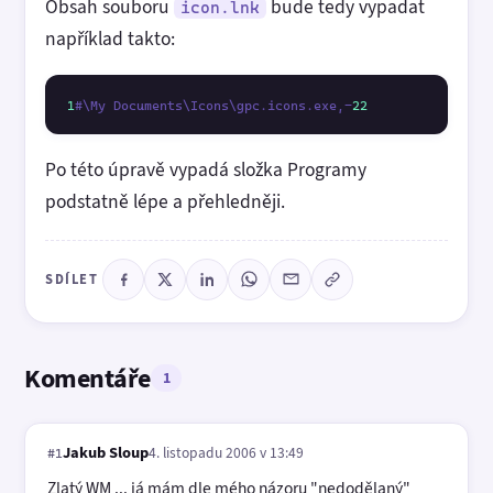
Obsah souboru
bude tedy vypadat
icon.lnk
například takto:
1
#\My Documents\Icons\gpc.icons.exe,-
22
Po této úpravě vypadá složka Programy
podstatně lépe a přehledněji.
SDÍLET
Komentáře
1
Jakub Sloup
4. listopadu 2006 v 13:49
#1
Zlatý WM ... já mám dle mého názoru "nedodělaný"