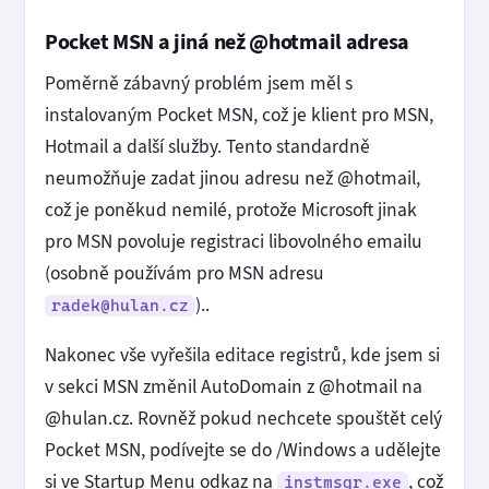
Pocket MSN a jiná než @hotmail adresa
Poměrně zábavný problém jsem měl s
instalovaným Pocket MSN, což je klient pro MSN,
Hotmail a další služby. Tento standardně
neumožňuje zadat jinou adresu než @hotmail,
což je poněkud nemilé, protože Microsoft jinak
pro MSN povoluje registraci libovolného emailu
(osobně používám pro MSN adresu
)..
radek@hulan.cz
Nakonec vše vyřešila editace registrů, kde jsem si
v sekci MSN změnil AutoDomain z @hotmail na
@hulan.cz. Rovněž pokud nechcete spouštět celý
Pocket MSN, podívejte se do /Windows a udělejte
si ve Startup Menu odkaz na
, což
instmsgr.exe