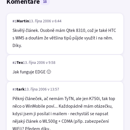
Komentáře
18
Martin
13. října 2006 v 6:44
#1
Skvělý článek. Osobně mám Qtek 8310, což je také HTC
s WM5 a doufám že většina tipů půjde využít i na něm.
Díky.
Tex
13. října 2006 v 9:58
#2
Jak funguje EDGE 🙂
tark
13. října 2006 v 13:57
#3
Pěkný článeček, ač nemám TyTN, ale jen K750i, tak top
něco o WinMobile poví... Každopádně mám otázečku,
kdysi jsem ji posílal i mailem - nechystáš se napsat
nějaký článek o WL500g + CDMA (příp. zabezpečení
WiFi)? Předem díky..