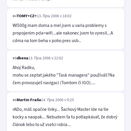
TOMY÷CZ÷
13. října 2006 v 18:02
#4
Wl500g mam doma a mel jsem u varia problemy s
propojenim pda>wifi...ale nakonec jsem to vyresil...A
cdma na tom beha v poho pres usb..
dkena
13. října 2006 v 22:02
#5
Ahoj Radku,
mohu se zeptat jakého "Task managera" používáš?Na
čem provozuješ navigaci (Tomtom či IGO)....
Martin Fraňo
14. října 2006 v 9:25
#6
rADo, máš opačne linky... Šachový Master ide na tie
kocky a naopak... Nebudem ťa tu potlapkávať, že dobrý
článok lebo to už vsetci robia...