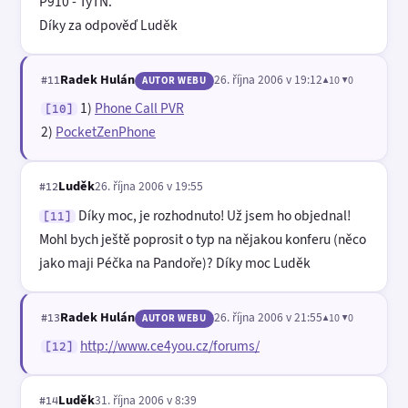
P910 - TyTN.
Díky za odpověď Luděk
Radek Hulán
26. října 2006 v 19:12
▲10 ▼0
#11
AUTOR WEBU
1)
Phone Call PVR
[10]
2)
PocketZenPhone
Luděk
26. října 2006 v 19:55
#12
Díky moc, je rozhodnuto! Už jsem ho objednal!
[11]
Mohl bych ještě poprosit o typ na nějakou konferu (něco
jako maji Péčka na Pandoře)? Díky moc Luděk
Radek Hulán
26. října 2006 v 21:55
▲10 ▼0
#13
AUTOR WEBU
http://www.ce4you.cz/forums/
[12]
Luděk
31. října 2006 v 8:39
#14