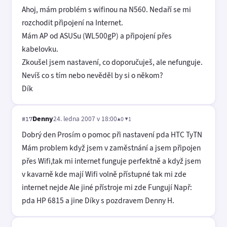
Ahoj, mám problém s wifinou na N560. Nedaří se mi
rozchodit připojení na Internet.
Mám AP od ASUSu (WL500gP) a připojení přes
kabelovku.
Zkoušel jsem nastavení, co doporučuješ, ale nefunguje.
Nevíš co s tím nebo nevěděl by si o někom?
Dík
Denny
24. ledna 2007 v 18:00
▲0 ▼1
#17
Dobrý den Prosím o pomoc při nastavení pda HTC TyTN
Mám problem když jsem v zaměstnání a jsem připojen
přes Wifi,tak mi internet funguje perfektně a když jsem
v kavarně kde mají Wifi volně přístupné tak mi zde
internet nejde Ale jiné přístroje mi zde Fungují Např:
pda HP 6815 a jine Díky s pozdravem Denny H.