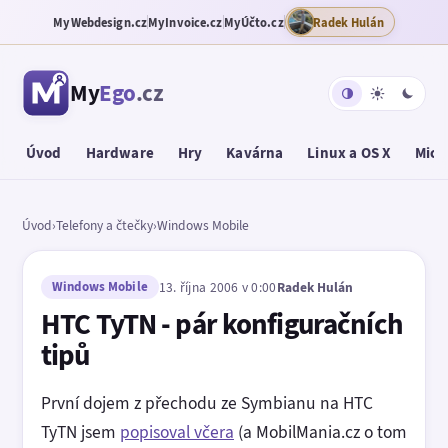
MyWebdesign.cz
MyInvoice.cz
MyÚčto.cz
Radek Hulán
My
Ego
.cz
Úvod
Hardware
Hry
Kavárna
Linux a OS X
Micr
Úvod
›
Telefony a čtečky
›
Windows Mobile
Windows Mobile
13. října 2006 v 0:00
Radek Hulán
HTC TyTN - pár konfiguračních
tipů
První dojem z přechodu ze Symbianu na HTC
TyTN jsem
popisoval včera
(a MobilMania.cz o tom