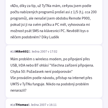
rADo, díky za tip, už TyTNa mám, ce4you jsem podle
počtu nabízených programů prošel asi z 1/5 (t.j. cca 200
programů), ale nenašel jsem obdobu Remote P900,
pokud jsi ji na svém péčku a PC měl, vyhovovala mi
možnost psát SMS na klávesnici PC. Nevěděl bys o
něčem podobném? Díky Luděk
Mike602
2. ledna 2007 v 17:02
#15
Mám problém s wireless modem, po připojení přes
USB, IrDA nebo BT ohlásí "Všechna zařízení připojena.
Chyba 50: Požadavek není podporován"
Vše provádím podle návodu, přístup na internet přes
UMTS v TyTNu funguje. Nikdo na podobný problém
nenarazil?
THomas
6. ledna 2007 v 16:11
#16