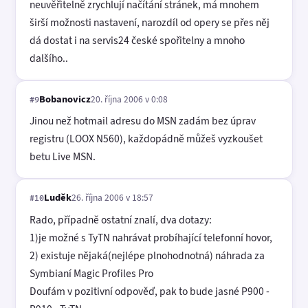
neuvěřitelně zrychlují načítání stránek, má mnohem
širší možnosti nastavení, narozdíl od opery se přes něj
dá dostat i na servis24 české spořitelny a mnoho
dalšího..
Bobanovicz
20. října 2006 v 0:08
#9
Jinou než hotmail adresu do MSN zadám bez úprav
registru (LOOX N560), každopádně můžeš vyzkoušet
betu Live MSN.
Luděk
26. října 2006 v 18:57
#10
Rado, případně ostatní znalí, dva dotazy:
1)je možné s TyTN nahrávat probíhající telefonní hovor,
2) existuje nějaká(nejlépe plnohodnotná) náhrada za
Symbianí Magic Profiles Pro
Doufám v pozitivní odpověď, pak to bude jasné P900 -