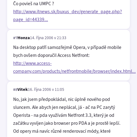
Čo povieš na UMPC ?
http://www.itnews.sk/buxus_dev/generate_page.php?
page_id=44339...
Honza
14. října 2006 v 21:33
#7
Na desktop patří samozřejmě Opera, v případě mobile
bych ovšem doporučil Access Netfront:
http://www.access-
company.com/products/netfrontmobile/browser/index.html...
Vitek
16. října 2006 v 11:05
#8
No, jak jsem předpokládal, nic úplně nového pod
sluncem. Ale abych jen neplácal, já - ač na PC zarytý
Operista - na pda využívám Netfront 3.3, který je od
začátku vyvíjen jako browser pro PDA a je prostě lepší.
Od opery má navíc různé renderovací módy, které