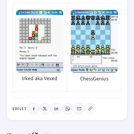
Irked aka Vexed
ChessGenius
SDÍLET