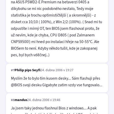
na ASUS P5WD2-E Premium na betaverzi 0405 a
díkybohu se mi nic podobného nestalo, Tedy moje
statistika je trochu optimističtější ( a skromnější) - z
disket cca 10/10 ( 100%), z Win 2/2 (100%). ( Snad mi tu
odpustíte i mírný OT, ten BIOS jsem flashoval proto, že
už nevím, kde je chyba, CPU D805 ( pod Zalmanem
CNPS9500!) mi hned po instalaci hřeje na 50-55°C. Ale
BIOSem to není. Kdyby někdo tušil, kde je zakopanej
pes, byl bych vděčnej..)
Philip pips Seyfi
24. dubna 2006 v 19:27
#7
Myslím že to bylo tím kusem desky... Sám flashuji přes
@BIOS svoji desku Gigabyte zatim vzdy vse fungovalo...
mandus
24. dubna 2006 v 19:46
#8
Ja jsem taky jednou flashnul Bios z windows... A pak