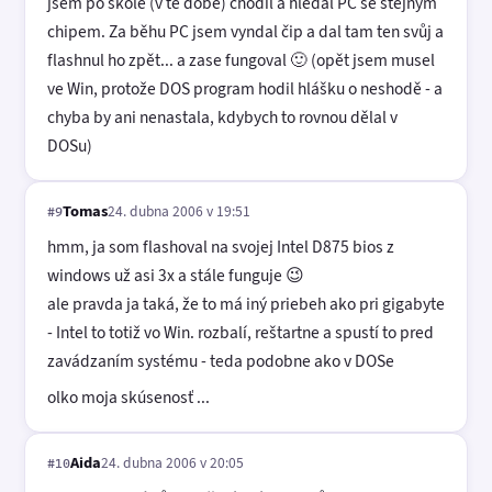
jsem po škole (v té době) chodil a hledal PC se stejným
chipem. Za běhu PC jsem vyndal čip a dal tam ten svůj a
flashnul ho zpět... a zase fungoval 🙂 (opět jsem musel
ve Win, protože DOS program hodil hlášku o neshodě - a
chyba by ani nenastala, kdybych to rovnou dělal v
DOSu)
Tomas
24. dubna 2006 v 19:51
#9
hmm, ja som flashoval na svojej Intel D875 bios z
windows už asi 3x a stále funguje 😉
ale pravda ja taká, že to má iný priebeh ako pri gigabyte
- Intel to totiž vo Win. rozbalí, reštartne a spustí to pred
zavádzaním systému - teda podobne ako v DOSe
olko moja skúsenosť ...
Aida
24. dubna 2006 v 20:05
#10