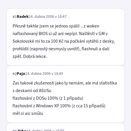
Radek
24. dubna 2006 v 18:47
#1
Přesně takhle jsem se jednou spálil .. z woken
naflashovaný BIOS si už ani nepípl. Naštěstí v GM v
Sokolovské mi to za 100 Kč na počkání vytáhli z desky,
prohlídli (naprostý nesmysly uvnitř), flashnuli a dali
zpět. Dobrá lekce.
Paja
24. dubna 2006 v 18:49
#2
Zas takové zkušenosti jako ty nemám, ale má statistika
s deskami od ASUSu
flashování z DOSu 100% (z 1 případu)
flashování z Windows XP 100% (z cca 15 případů)
měl si asi smůlu
Jirka
24. dubna 2006 v 18:56
#3