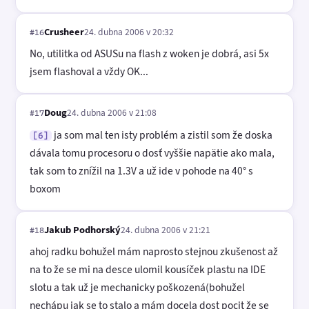
Crusheer
24. dubna 2006 v 20:32
#16
No, utilitka od ASUSu na flash z woken je dobrá, asi 5x
jsem flashoval a vždy OK...
Doug
24. dubna 2006 v 21:08
#17
ja som mal ten isty problém a zistil som že doska
[6]
dávala tomu procesoru o dosť vyššie napätie ako mala,
tak som to znížil na 1.3V a už ide v pohode na 40° s
boxom
Jakub Podhorský
24. dubna 2006 v 21:21
#18
ahoj radku bohužel mám naprosto stejnou zkušenost až
na to že se mi na desce ulomil kousíček plastu na IDE
slotu a tak už je mechanicky poškozená(bohužel
nechápu jak se to stalo a mám docela dost pocit že se