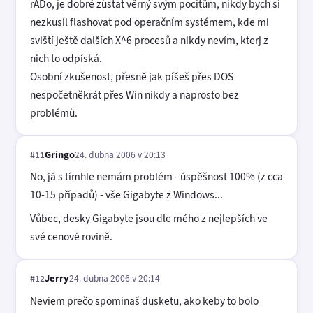
rADo, je dobré zůstat věrný svým pocitům, nikdy bych si
nezkusil flashovat pod operačním systémem, kde mi
sviští ještě dalších X^6 procesů a nikdy nevím, kterj z
nich to odpíská.
Osobní zkušenost, přesně jak píšeš přes DOS
nespočetněkrát přes Win nikdy a naprosto bez
problémů.
Gringo
24. dubna 2006 v 20:13
#11
No, já s tímhle nemám problém - úspěšnost 100% (z cca
10-15 případů) - vše Gigabyte z Windows...
Vůbec, desky Gigabyte jsou dle mého z nejlepších ve
své cenové rovině.
Jerry
24. dubna 2006 v 20:14
#12
Neviem prečo spominaš dusketu, ako keby to bolo