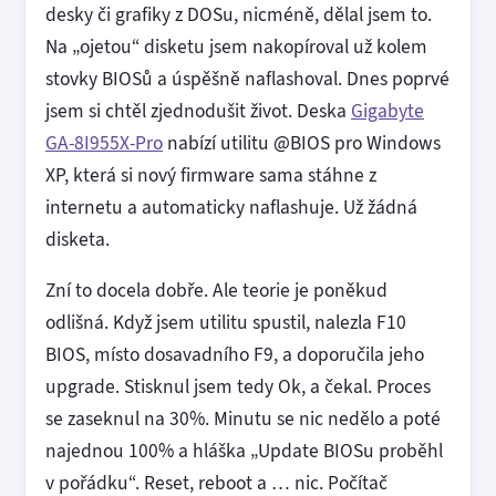
desky či grafiky z DOSu, nicméně, dělal jsem to.
Na „ojetou“ disketu jsem nakopíroval už kolem
stovky BIOSů a úspěšně naflashoval. Dnes poprvé
jsem si chtěl zjednodušit život. Deska
Gigabyte
GA-8I955X-Pro
nabízí utilitu @BIOS pro Windows
XP, která si nový firmware sama stáhne z
internetu a automaticky naflashuje. Už žádná
disketa.
Zní to docela dobře. Ale teorie je poněkud
odlišná. Když jsem utilitu spustil, nalezla F10
BIOS, místo dosavadního F9, a doporučila jeho
upgrade. Stisknul jsem tedy Ok, a čekal. Proces
se zaseknul na 30%. Minutu se nic nedělo a poté
najednou 100% a hláška „Update BIOSu proběhl
v pořádku“. Reset, reboot a … nic. Počítač