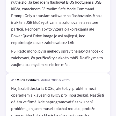
nutne zlo. Ja ked idem flashovat BIOS bootujem s USB
kľúča, zmacknem F8 zvolim Safe Mode Command
Prompt Only a spustam software na flashovanie. Mno a
inak ten USB kľuč využivam na zalohovanie a restore
partícií. Nechcem aby to vyzeralo ako reklama ale
Power Quest Drive Image je asi najlepsi, ked
nepotrebuje clovek zalohovat cez LAN.
PS: Rado mohol by si niekedy spravit nejaky članoček o
zalohovaní, čo použicaš ty a ako to robiš. Dosť by ma to
zaujimalo a myslim ze nie len mňa.
MildaEvilda
24. dubna 2006 v 20:26
#13
No já zabil desku i s DOSu, ale to byl problém mezi
opěradlem a klávesnicí (BIOS pro jinou desku). Naštěstí
dělám ve firmě, kde naprogramovat flashku není
problém, jen jsem musel spáchat redukci, protože
programátor byl na klasická vývodová pouzdra.