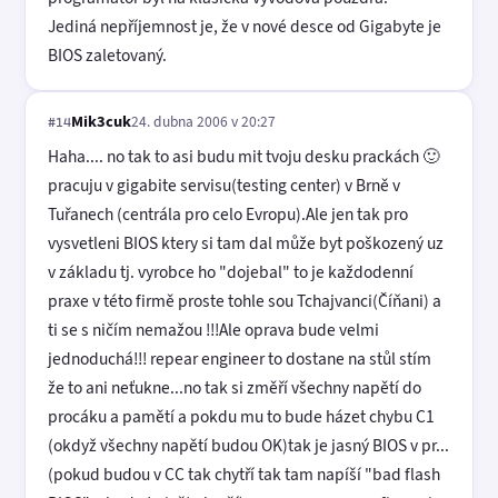
Jediná nepříjemnost je, že v nové desce od Gigabyte je
BIOS zaletovaný.
Mik3cuk
24. dubna 2006 v 20:27
#14
Haha.... no tak to asi budu mit tvoju desku prackách 🙂
pracuju v gigabite servisu(testing center) v Brně v
Tuřanech (centrála pro celo Evropu).Ale jen tak pro
vysvetleni BIOS ktery si tam dal může byt poškozený uz
v základu tj. vyrobce ho "dojebal" to je každodenní
praxe v této firmě proste tohle sou Tchajvanci(Číňani) a
ti se s ničím nemažou !!!Ale oprava bude velmi
jednoduchá!!! repear engineer to dostane na stůl stím
že to ani neťukne...no tak si změří všechny napětí do
procáku a pamětí a pokdu mu to bude házet chybu C1
(okdyž všechny napětí budou OK)tak je jasný BIOS v pr...
(pokud budou v CC tak chytří tak tam napíší "bad flash