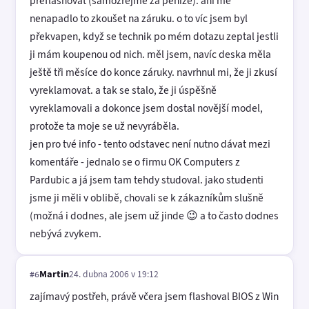
přeflashovat (samozřejmě za peníze). ani mě
nenapadlo to zkoušet na záruku. o to víc jsem byl
překvapen, když se technik po mém dotazu zeptal jestli
ji mám koupenou od nich. měl jsem, navíc deska měla
ještě tři měsíce do konce záruky. navrhnul mi, že ji zkusí
vyreklamovat. a tak se stalo, že ji úspěšně
vyreklamovali a dokonce jsem dostal novější model,
protože ta moje se už nevyráběla.
jen pro tvé info - tento odstavec není nutno dávat mezi
komentáře - jednalo se o firmu OK Computers z
Pardubic a já jsem tam tehdy studoval. jako studenti
jsme ji měli v oblibě, chovali se k zákazníkům slušně
(možná i dodnes, ale jsem už jinde 😉 a to často dodnes
nebývá zvykem.
Martin
24. dubna 2006 v 19:12
#6
zajímavý postřeh, právě včera jsem flashoval BIOS z Win