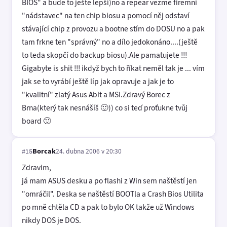
BIOS" a bude to ješte lepší)no a repear vezme firemni
"nádstavec" na ten chip biosu a pomocí něj odstaví
stávající chip z provozu a bootne stím do DOSU no a pak
tam frkne ten "správný" no a dílo jedokonáno....(ještě
to teda skopčí do backup biosu).Ale pamatujete !!!
Gigabyte is shit !!! ikdyž bych to říkat neměl tak je ... vím
jak se to vyrábí ještě líp jak opravuje a jak je to
"kvalitní" zlatý Asus Abit a MSI.Zdravý Borec z
Brna(který tak nesnášíš 🙂)) co si teď proťukne tvůj
board 🙂
Borcak
24. dubna 2006 v 20:30
#15
Zdravim,
já mam ASUS desku a po flashi z Win sem naštěstí jen
"omráčil". Deska se naštěstí BOOTla a Crash Bios Utilita
po mně chtěla CD a pak to bylo OK takže už Windows
nikdy DOS je DOS.