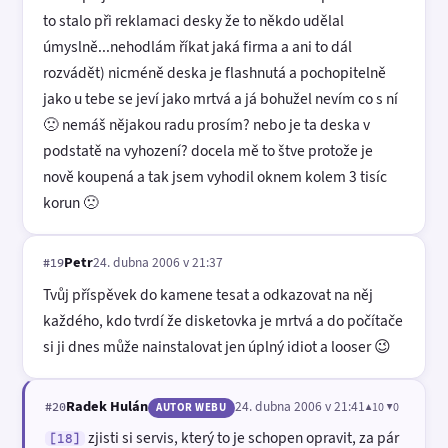
to stalo při reklamaci desky že to někdo udělal
úmyslně...nehodlám říkat jaká firma a ani to dál
rozvádět) nicméně deska je flashnutá a pochopitelně
jako u tebe se jeví jako mrtvá a já bohužel nevím co s ní
🙁 nemáš nějakou radu prosím? nebo je ta deska v
podstatě na vyhození? docela mě to štve protože je
nově koupená a tak jsem vyhodil oknem kolem 3 tisíc
korun 🙁
Petr
24. dubna 2006 v 21:37
#19
Tvůj příspěvek do kamene tesat a odkazovat na něj
každého, kdo tvrdí že disketovka je mrtvá a do počítače
si ji dnes může nainstalovat jen úplný idiot a looser 😉
Radek Hulán
24. dubna 2006 v 21:41
▲10 ▼0
#20
AUTOR WEBU
zjisti si servis, který to je schopen opravit, za pár
[18]