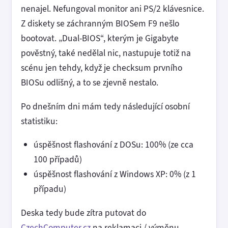
nenajel. Nefungoval monitor ani PS/2 klávesnice.
Z diskety se záchranným BIOSem F9 nešlo
bootovat. „Dual-BIOS“, kterým je Gigabyte
pověstný, také nedělal nic, nastupuje totiž na
scénu jen tehdy, když je checksum prvního
BIOSu odlišný, a to se zjevně nestalo.
Po dnešním dni mám tedy následující osobní
statistiku:
úspěšnost flashování z DOSu: 100% (ze cca
100 případů)
úspěšnost flashování z Windows XP: 0% (z 1
případu)
Deska tedy bude zítra putovat do
CzechComputer.cz
na reklamaci / výměnu.