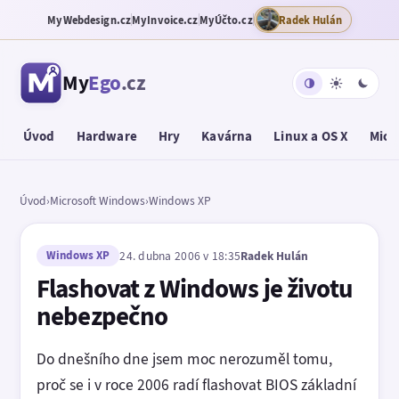
MyWebdesign.cz
MyInvoice.cz
MyÚčto.cz
Radek Hulán
My
Ego
.cz
Úvod
Hardware
Hry
Kavárna
Linux a OS X
Micr
Úvod
›
Microsoft Windows
›
Windows XP
Windows XP
24. dubna 2006 v 18:35
Radek Hulán
Flashovat z Windows je životu
nebezpečno
Do dnešního dne jsem moc nerozuměl tomu,
proč se i v roce 2006 radí flashovat BIOS základní