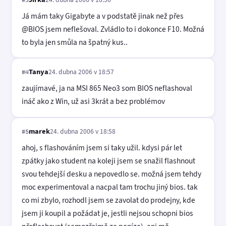
Já mám taky Gigabyte a v podstatě jinak než přes
@BIOS jsem neflešoval. Zvládlo to i dokonce F10. Možná
to byla jen smůla na špatný kus..
Tanya
24. dubna 2006 v 18:57
#4
zaujímavé, ja na MSI 865 Neo3 som BIOS neflashoval
ináč ako z Win, už asi 3krát a bez problémov
marek
24. dubna 2006 v 18:58
#5
ahoj, s flashováním jsem si taky užil. kdysi pár let
zpátky jako student na koleji jsem se snažil flashnout
svou tehdejší desku a nepovedlo se. možná jsem tehdy
moc experimentoval a nacpal tam trochu jiný bios. tak
co mi zbylo, rozhodl jsem se zavolat do prodejny, kde
jsem ji koupil a požádat je, jestli nejsou schopni bios