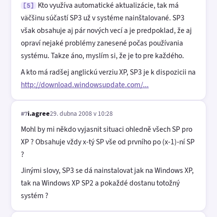
Kto využíva automatické aktualizácie, tak má
[5]
väčšinu súčastí SP3 už v systéme nainštalované. SP3
však obsahuje aj pár nových vecí a je predpoklad, že aj
opraví nejaké problémy zanesené počas používania
systému. Takze áno, myslím si, že je to pre každého.
A kto má radšej anglickú verziu XP, SP3 je k dispozicii na
http://download.windowsupdate.com/...
i.agree
29. dubna 2008 v 10:28
#7
Mohl by mi někdo vyjasnit situaci ohledně všech SP pro
XP ? Obsahuje vždy x-tý SP vše od prvního po (x-1)-ní SP
?
Jinými slovy, SP3 se dá nainstalovat jak na Windows XP,
tak na Windows XP SP2 a pokaždé dostanu totožný
systém ?