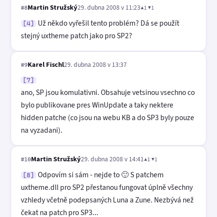
Martin Stružský
29. dubna 2008 v 11:23
▲1 ▼1
#8
Už někdo vyřešil tento problém? Dá se použít
[4]
stejný uxtheme patch jako pro SP2?
Karel Fischl
29. dubna 2008 v 13:37
#9
[7]
ano, SP jsou komulativni. Obsahuje vetsinou vsechno co
bylo publikovane pres WinUpdate a taky nektere
hidden patche (co jsou na webu KB a do SP3 byly pouze
na vyzadani).
Martin Stružský
29. dubna 2008 v 14:41
▲1 ▼1
#10
Odpovím si sám - nejde to 🙂 S patchem
[8]
uxtheme.dll pro SP2 přestanou fungovat úplně všechny
vzhledy včetně podepsaných Luna a Zune. Nezbývá než
čekat na patch pro SP3...