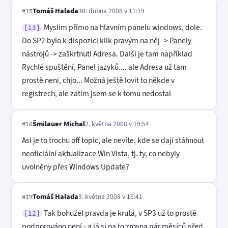
Tomáš Halada
30. dubna 2008 v 11:19
#15
Myslim přímo na hlavním panelu windows, dole.
[13]
Do SP2 bylo k dispozici klik pravým na něj -> Panely
nástrojů -> zaškrtnutí Adresa. Další je tam například
Rychlé spuštění, Panel jazyků.... ale Adresa už tam
prostě neni, chjo... Možná ještě lovit to někde v
registrech, ale zatím jsem se k tomu nedostal
Šmilauer Michal
2. května 2008 v 19:54
#16
Asi je to trochu off topic, ale nevíte, kde se dají stáhnout
neoficiální aktualizace Win Vista, tj. ty, co nebyly
uvolněny přes Windows Update?
Tomáš Halada
3. května 2008 v 16:41
#17
Tak bohužel pravda je krutá, v SP3 už to prostě
[12]
podporováno není - a já si na to zrovna pár měsíců před