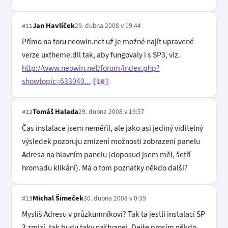
Jan Havlíček
29. dubna 2008 v 19:44
#11
Přímo na foru neowin.net už je možné najít upravené
verze uxtheme.dll tak, aby fungovaly i s SP3, viz.
http://www.neowin.net/forum/index.php?
showtopic=633040...
[10]
Tomáš Halada
29. dubna 2008 v 19:57
#12
Čas instalace jsem neměřil, ale jako asi jediný viditelný
výsledek pozoruju zmizení možnosti zobrazení panelu
Adresa na hlavním panelu (doposud jsem měl, šetří
hromadu klikání). Má o tom poznatky někdo další?
Michal Šimeček
30. dubna 2008 v 0:39
#13
Myslíš Adresu v průzkumníkovi? Tak ta jestli instalací SP
3 zmizí, tak budu taky naštvanej. Dejte prosím někdo