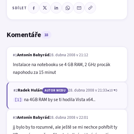
SDÍLET
Komentáře
18
Antonín Babyrád
28. dubna 2008 v 21:12
#1
Instalace na notebooku se 4 GB RAM, 2 GHz procák
napohodu za 15 minut
Radek Hulán
28. dubna 2008 v 21:33
▲10 ▼0
#2
AUTOR WEBU
na 4GB RAM by se ti hodila Vista x64..
[1]
Antonín Babyrád
28. dubna 2008 v 22:01
#3
jj bylo by to rozumné, ale ještě se mi nechce pohřbít ty