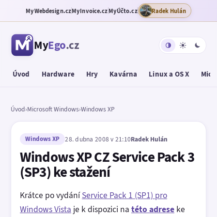
MyWebdesign.cz
MyInvoice.cz
MyÚčto.cz
Radek Hulán
My
Ego
.cz
Úvod
Hardware
Hry
Kavárna
Linux a OS X
Micr
Úvod
›
Microsoft Windows
›
Windows XP
Windows XP
28. dubna 2008 v 21:10
Radek Hulán
Windows XP CZ Service Pack 3
(SP3) ke stažení
Krátce po vydání
Service Pack 1 (SP1) pro
Windows Vista
je k dispozici na
této adrese
ke