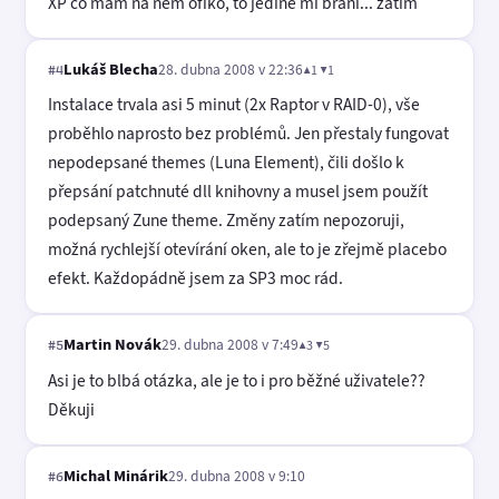
XP co mám na něm ofiko, to jediné mi brání... zatím
Lukáš Blecha
28. dubna 2008 v 22:36
▲1 ▼1
#4
Instalace trvala asi 5 minut (2x Raptor v RAID-0), vše
proběhlo naprosto bez problémů. Jen přestaly fungovat
nepodepsané themes (Luna Element), čili došlo k
přepsání patchnuté dll knihovny a musel jsem použít
podepsaný Zune theme. Změny zatím nepozoruji,
možná rychlejší otevírání oken, ale to je zřejmě placebo
efekt. Každopádně jsem za SP3 moc rád.
Martin Novák
29. dubna 2008 v 7:49
▲3 ▼5
#5
Asi je to blbá otázka, ale je to i pro běžné uživatele??
Děkuji
Michal Minárik
29. dubna 2008 v 9:10
#6