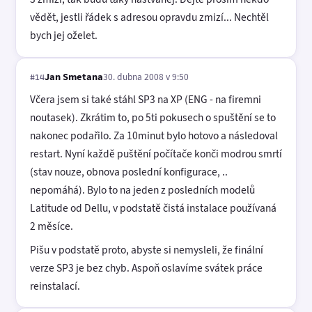
vědět, jestli řádek s adresou opravdu zmizí... Nechtěl
bych jej oželet.
Jan Smetana
30. dubna 2008 v 9:50
#14
Včera jsem si také stáhl SP3 na XP (ENG - na firemni
noutasek). Zkrátim to, po 5ti pokusech o spuštění se to
nakonec podařilo. Za 10minut bylo hotovo a následoval
restart. Nyní každě puštění počítače konči modrou smrtí
(stav nouze, obnova poslední konfigurace, ..
nepomáhá). Bylo to na jeden z posledních modelů
Latitude od Dellu, v podstatě čistá instalace používaná
2 měsíce.
Pišu v podstatě proto, abyste si nemysleli, že finální
verze SP3 je bez chyb. Aspoň oslavíme svátek práce
reinstalací.