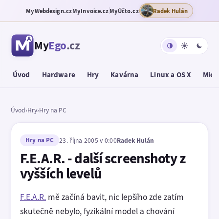
MyWebdesign.cz
MyInvoice.cz
MyÚčto.cz
Radek Hulán
My
Ego
.cz
Úvod
Hardware
Hry
Kavárna
Linux a OS X
Micr
Úvod
›
Hry
›
Hry na PC
Hry na PC
23. října 2005 v 0:00
Radek Hulán
F.E.A.R. - další screenshoty z
vyšších levelů
F.E.A.R.
mě začíná bavit, nic lepšího zde zatím
skutečně nebylo, fyzikální model a chování