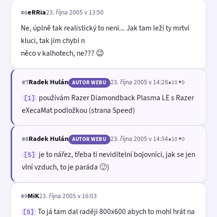
eRRia
23. října 2005 v 13:50
#6
Ne, úplně tak realistický to neni... Jak tam leží ty mrtví
kluci, tak jim chybi n
něco v kalhotech, ne??? 😉
Radek Hulán
23. října 2005 v 14:28
▲10 ▼0
#7
AUTOR WEBU
používám Razer Diamondback Plasma LE s Razer
[1]
eXecaMat podložkou (strana Speed)
Radek Hulán
23. října 2005 v 14:34
▲10 ▼0
#8
AUTOR WEBU
je to nářez, třeba ti neviditelní bojovníci, jak se jen
[5]
vlní vzduch, to je paráda 🙂)
MiK
23. října 2005 v 16:03
#9
To já tam dal raději 800x600 abych to mohl hrát na
[5]