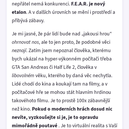
nepřátel nemá konkurenci.
F.E.A.R. je nový
etalon
. A v dalších úrovních se mění i prostředí a
přibývá zábavy.
Je mi jasné, že pár lidí bude nad „jakousi hrou“
ohrnovat nos
, ale to jen proto, že podobné věci
neznají
. Zatím jsem nepoznal člověka, kterému
bych ukázal na hyper-výkonném počítači třeba
GTA San Andreas či Half Life 2, člověka v
libovolném
věku, kterého by daná věc nechytla.
Lidé chodí do kina a koukají tam na filmy, a v
počítačové hře se mohou stát hlavním hrdinou
takovéhoto filmu. Je to prostě 100x zábavnější
než kino.
Pokud o moderních hrách dosud nic
nevíte, vyzkoušejte si je, je to opravdu
mimořádně poutavé
. Je to virtuální realita s Vaší