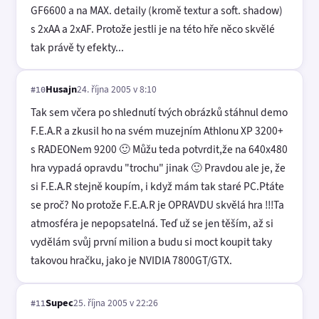
GF6600 a na MAX. detaily (kromě textur a soft. shadow)
s 2xAA a 2xAF. Protože jestli je na této hře něco skvělé
tak právě ty efekty...
Husajn
24. října 2005 v 8:10
#10
Tak sem včera po shlednutí tvých obrázků stáhnul demo
F.E.A.R a zkusil ho na svém muzejním Athlonu XP 3200+
s RADEONem 9200 🙂 Můžu teda potvrdit,že na 640x480
hra vypadá opravdu "trochu" jinak 🙂 Pravdou ale je, že
si F.E.A.R stejně koupím, i když mám tak staré PC.Ptáte
se proč? No protože F.E.A.R je OPRAVDU skvělá hra !!!Ta
atmosféra je nepopsatelná. Teď už se jen těším, až si
vydělám svůj první milion a budu si moct koupit taky
takovou hračku, jako je NVIDIA 7800GT/GTX.
Supec
25. října 2005 v 22:26
#11