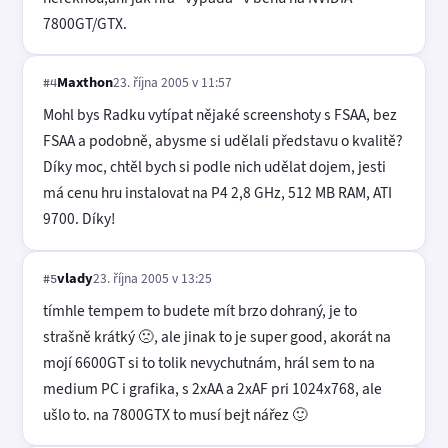
7800GT/GTX.
Maxthon
23. října 2005 v 11:57
#4
Mohl bys Radku vytípat nějaké screenshoty s FSAA, bez
FSAA a podobně, abysme si udělali představu o kvalitě?
Díky moc, chtěl bych si podle nich udělat dojem, jesti
má cenu hru instalovat na P4 2,8 GHz, 512 MB RAM, ATI
9700. Díky!
vlady
23. října 2005 v 13:25
#5
tímhle tempem to budete mít brzo dohraný, je to
strašně krátký 🙁, ale jinak to je super good, akorát na
mojí 6600GT si to tolik nevychutnám, hrál sem to na
medium PC i grafika, s 2xAA a 2xAF pri 1024x768, ale
ušlo to. na 7800GTX to musí bejt nářez 🙂