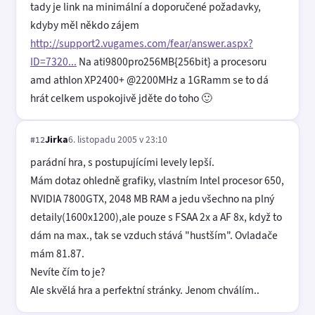
tady je link na minimální a doporučené požadavky,
kdyby měl někdo zájem
http://support2.vugames.com/fear/answer.aspx?
ID=7320...
Na ati9800pro256MB{256bit} a procesoru
amd athlon XP2400+ @2200MHz a 1GRamm se to dá
hrát celkem uspokojivě jděte do toho 🙂
Jirka
6. listopadu 2005 v 23:10
#12
parádní hra, s postupujícími levely lepší.
Mám dotaz ohledně grafiky, vlastním Intel procesor 650,
NVIDIA 7800GTX, 2048 MB RAM a jedu všechno na plný
detaily(1600x1200),ale pouze s FSAA 2x a AF 8x, když to
dám na max., tak se vzduch stává "hustším". Ovladače
mám 81.87.
Nevíte čím to je?
Ale skvělá hra a perfektní stránky. Jenom chválím..