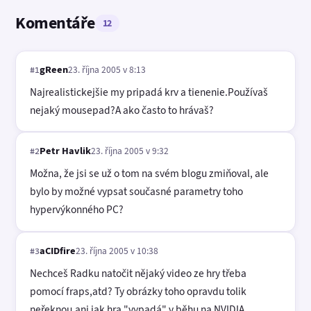
Komentáře
12
gReen
23. října 2005 v 8:13
#1
Najrealistickejšie my pripadá krv a tienenie.Používaš
nejaký mousepad?A ako často to hrávaš?
Petr Havlik
23. října 2005 v 9:32
#2
Možna, že jsi se už o tom na svém blogu zmiňoval, ale
bylo by možné vypsat současné parametry toho
hypervýkonného PC?
aCIDfire
23. října 2005 v 10:38
#3
Nechceš Radku natočit nějaký video ze hry třeba
pomocí fraps,atd? Ty obrázky toho opravdu tolik
neřeknou,ani jak hra "vypadá" v běhu na NVIDIA