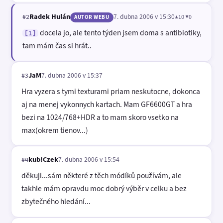
Radek Hulán
7. dubna 2006 v 15:30
▲10 ▼0
#2
AUTOR WEBU
docela jo, ale tento týden jsem doma s antibiotiky,
[1]
tam mám čas si hrát..
JaM
7. dubna 2006 v 15:37
#3
Hra vyzera s tymi texturami priam neskutocne, dokonca
aj na menej vykonnych kartach. Mam GF6600GT a hra
bezi na 1024/768+HDR a to mam skoro vsetko na
max(okrem tienov...)
kub!Czek
7. dubna 2006 v 15:54
#4
děkuji...sám některé z těch módíků používám, ale
takhle mám opravdu moc dobrý výběr v celku a bez
zbytečného hledání...