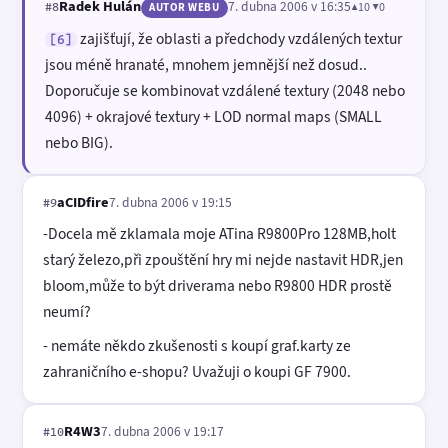
Radek Hulán
7. dubna 2006 v 16:35
▲10 ▼0
#8
AUTOR WEBU
zajišťují, že oblasti a předchody vzdálených textur
[6]
jsou méně hranaté, mnohem jemnější než dosud..
Doporučuje se kombinovat vzdálené textury (2048 nebo
4096) + okrajové textury + LOD normal maps (SMALL
nebo BIG).
aCIDfire
7. dubna 2006 v 19:15
#9
-Docela mě zklamala moje ATina R9800Pro 128MB,holt
starý železo,při zpouštění hry mi nejde nastavit HDR,jen
bloom,může to být driverama nebo R9800 HDR prostě
neumí?
- nemáte někdo zkušenosti s koupí graf.karty ze
zahraničního e-shopu? Uvažuji o koupi GF 7900.
R4W3
7. dubna 2006 v 19:17
#10