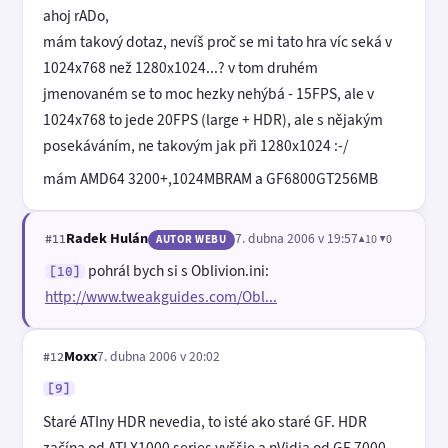
ahoj rADo,
mám takový dotaz, nevíš proč se mi tato hra víc seká v
1024x768 než 1280x1024...? v tom druhém
jmenovaném se to moc hezky nehýbá - 15FPS, ale v
1024x768 to jede 20FPS (large + HDR), ale s nějakým
posekáváním, ne takovým jak při 1280x1024 :-/
mám AMD64 3200+,1024MBRAM a GF6800GT256MB
Radek Hulán
7. dubna 2006 v 19:57
▲10 ▼0
#11
AUTOR WEBU
pohrál bych si s Oblivion.ini:
[10]
http://www.tweakguides.com/Obl...
Moxx
7. dubna 2006 v 20:02
#12
[9]
Staré ATIny HDR nevedia, to isté ako staré GF. HDR
začína od ATI X1000 series vyššie a nVidia od GF 7000