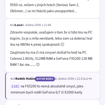
9550-ce, ovšem v jiných hrách (Serious Sam 2,
Oblivion...) se mi hlásilo jako unsupported...
Laco
8. dubna 2006 v 21:48
#18
Zdravím vospolok, uvažujem o tom že si túto hru na PC
kúpim, čo je u mňa nevídané, lebo som sa doteraz hral
iba na XBOXe k plnej spokojnosti 🙂
Zaujímalo by ma či má zmysel skúšať to hrať na PC
Celeron 2.8GHz, 512MB RAM a GeForce FX5200 128 MB
RAM ? Asi nie...... 🙁
Radek Hulán
8. dubna 2006 v 22:15
▲10 ▼0
#19
AUTOR WEBU
na FX5200 to nemá absolutně smysl, jako
[18]
minimum bych viděl GeForce 6/7 či X1000 karty