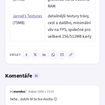
RAM
Jarrod’s Textures
detailnější textury trávy,
(75MB)
cest a dalšího, minimální
vliv na FPS, společné pro
veškeré 256/512MB karty
SDÍLET
Komentáře
51
mandus
7. dubna 2006 v 15:25
#1
hehe.. dobře tě ta hra dostla 🙂