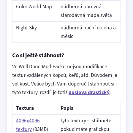
Color World Map
nádherná barevná
starodávná mapa světa
Night Sky
nádherná noční obloha a
měsíc
Co si ještě stáhnout?
Ve Well.Done Mod Packu nejsou modifikace
textur vzdálených kopců, keřů, atd. Důvodem je
velikost. Velice bych Vám doporučil stáhnout si i
tyto textury, rozdíl je totiž
doslova drastický
.
Textura
Popis
4096x4096
tyto textury si stáhněte
textury
(83MB)
pokud máte grafickou