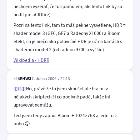
nechcem vyzerať, že tu spamujem, ale tento link by sa
hodil pre aCIDfire)
Pozri na tento link, tam to máš pekne vysvetlené, HDR =
shader model 3 (GF6, GF7 a Radeony X1000) a Bloom
efekt, čo je niečo ako polovičné HDR je už na kartách s
shaderom model 2 (od radeon 9700 a vyššie)
Wikipedia - HDRR
R4W3
7. dubna 2006 v 22:13
#15
No, právě že to jsem skoušel,ale hra mi v
[11]
nějakých skriptech či co podivně padá, takže ini
upravovat nemůžu.
Teď jsem tedy zapnul Bloom + 1024×768 a jede to v
poho 🙂