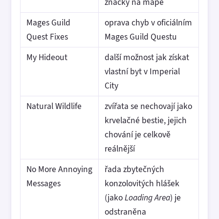
značky na mapě
Mages Guild
oprava chyb v oficiálním
Quest Fixes
Mages Guild Questu
My Hideout
další možnost jak získat
vlastní byt v Imperial
City
Natural Wildlife
zvířata se nechovají jako
krvelačné bestie, jejich
chování je celkově
reálnější
No More Annoying
řada zbytečných
Messages
konzolovitých hlášek
(jako
Loading Area
) je
odstraněna