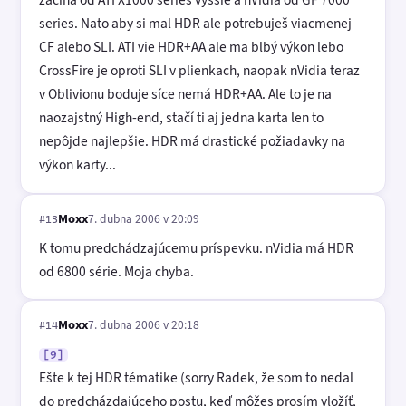
series. Nato aby si mal HDR ale potrebuješ viacmenej
CF alebo SLI. ATI vie HDR+AA ale ma blbý výkon lebo
CrossFire je oproti SLI v plienkach, naopak nVidia teraz
v Oblivionu boduje síce nemá HDR+AA. Ale to je na
naozajstný High-end, stačí ti aj jedna karta len to
nepôjde najlepšie. HDR má drastické požiadavky na
výkon karty...
Moxx
7. dubna 2006 v 20:09
#13
K tomu predchádzajúcemu príspevku. nVidia má HDR
od 6800 série. Moja chyba.
Moxx
7. dubna 2006 v 20:18
#14
[9]
Ešte k tej HDR tématike (sorry Radek, že som to nedal
do predcházdajúceho postu, keď môžes prosím vložíť,