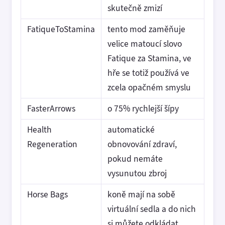
skutečně zmizí
FatiqueToStamina
tento mod zaměňuje
velice matoucí slovo
Fatique za Stamina, ve
hře se totiž používá ve
zcela opačném smyslu
FasterArrows
o 75% rychlejší šípy
Health
automatické
Regeneration
obnovování zdraví,
pokud nemáte
vysunutou zbroj
Horse Bags
koně mají na sobě
virtuální sedla a do nich
si můžete odkládat