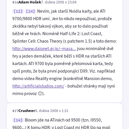
Adam Hošek
7. dubna 2006 v 23:04
#16
Nevím, jak starší Nvidia karty, ale ATI
[12]
[14]
9700/9800 HDR umí. Jen to nikdo nepoužíval, protože
zkrátka nebyl takový výkon, aby se to dalo používat
běžně ve hrách. Nicméně Half-Life 2: Lost Coast,
Splinter Cell: Chaos Theory (s patchem 1.5) a toto demo:
http://www.daionet.gr.jp/~masa...
jsou minimálně dvě
hry a jeden demáček, které běží s HDR na starších ATI
kartách. ATI 9700 byla poměrně přelomová karta, tedy
spíš proto, že byla první podporující DX9. Viz. například
demo videa Reality engine (konkrétně Mansion demo,
http://artificialstudios.com/
- bohužel stránky mají nyní
mimo provoz 🙁).
Crusheer
8. dubna 2006 v 1:31
#17
Bloom jde na ATinách od 9500 (tzn. i9550,
[14]
9600...) K tomu HDR: v Lost Coast mi HDR šlo na mojí