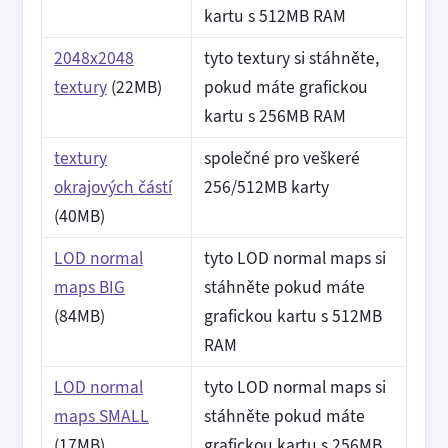
kartu s 512MB RAM
2048x2048
tyto textury si stáhněte,
textury
(22MB)
pokud máte grafickou
kartu s 256MB RAM
textury
společné pro veškeré
okrajových částí
256/512MB karty
(40MB)
LOD normal
tyto LOD normal maps si
maps BIG
stáhněte pokud máte
(84MB)
grafickou kartu s 512MB
RAM
LOD normal
tyto LOD normal maps si
maps SMALL
stáhněte pokud máte
(17MB)
grafickou kartu s 256MB