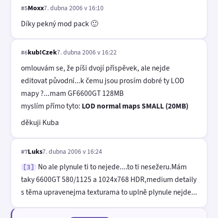
Moxx
7. dubna 2006 v 16:10
#5
Díky pekný mod pack 🙂
kub!Czek
7. dubna 2006 v 16:22
#6
omlouvám se, že píši dvojí příspěvek, ale nejde
editovat původní...k čemu jsou prosím dobré ty LOD
mapy ?...mam GF6600GT 128MB
myslím přímo tyto:
LOD normal maps SMALL (20MB)
děkuji Kuba
Luks
7. dubna 2006 v 16:24
#7
No ale plynule ti to nejede....to ti nesežeru.Mám
[3]
taky 6600GT 580/1125 a 1024x768 HDR,medium detaily
s těma upravenejma texturama to uplně plynule nejde...