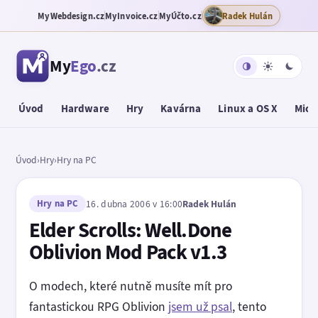
MyWebdesign.cz
MyInvoice.cz
MyÚčto.cz
Radek Hulán
My
Ego
.cz
Úvod
Hardware
Hry
Kavárna
Linux a OS X
Micr
Úvod
›
Hry
›
Hry na PC
Hry na PC
16. dubna 2006 v 16:00
Radek Hulán
Elder Scrolls: Well.Done
Oblivion Mod Pack v1.3
O modech, které nutně musíte mít pro
fantastickou RPG Oblivion
jsem už psal
, tento