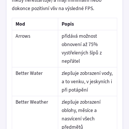
nikdy nerestartuje) a mají minimální nebo
dokonce pozitivní vliv na výsledné FPS.
Mod
Popis
Arrows
přidává možnost
obnovení až 75%
vystřelených šípů z
nepřátel
Better Water
zlepšuje zobrazení vody,
a to venku, v jeskyních i
při potápění
Better Weather
zlepšuje zobrazení
oblohy, měsíce a
nasvícení všech
předmětů