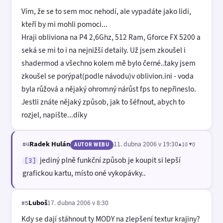
Vím, že se to sem moc nehodí, ale vypadáte jako lidi,
kteří by mi mohli pomoci...
Hraji obliviona na P4 2,6Ghz, 512 Ram, Gforce FX 5200 a
seká se mi to i na nejnižší detaily. Už jsem zkoušel i
shadermod a všechno kolem mě bylo černé..taky jsem
zkoušel se porýpat(podle návodu)v oblivion.ini - voda
byla růžová a nějaký ohromný nárůst fps to nepřineslo.
Jestli znáte nějaký způsob, jak to šéfnout, abych to
rozjel, napište...díky
Radek Hulán
11. dubna 2006 v 19:30
▲10 ▼0
#4
AUTOR WEBU
jediný plně funkční způsob je koupit si lepší
[3]
grafickou kartu, místo oné vykopávky..
Luboš
17. dubna 2006 v 8:30
#5
Kdy se dají stáhnout ty MODY na zlepšení textur krajiny?