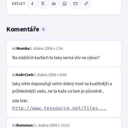
SDÍLET
Komentáře
5
Mumba
3. dubna 2006 v 1:54
#1
Na slabších kartách to taky nemá vliv na výkon?
kub!Czek
3. dubna 2006 v 8:48
#2
taky vřele doporučuji velmi dobrý mod na kvalitnější a
průhlednější vodu..ne ta kaše co tam je původně..
zde link:
http://www.tessource.net/files...
Rummun
11. dubna 2006 v 19:22
#3