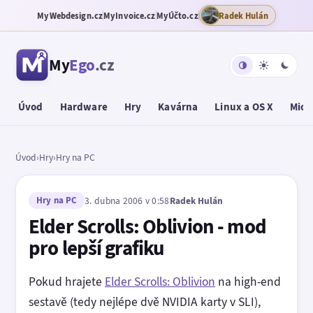
MyWebdesign.cz
MyInvoice.cz
MyÚčto.cz
Radek Hulán
My
Ego
.cz
Úvod
Hardware
Hry
Kavárna
Linux a OS X
Micr
Úvod
›
Hry
›
Hry na PC
Hry na PC
3. dubna 2006 v 0:58
Radek Hulán
Elder Scrolls: Oblivion - mod
pro lepší grafiku
Pokud hrajete
Elder Scrolls: Oblivion
na high-end
sestavě (tedy nejlépe dvě NVIDIA karty v SLI),