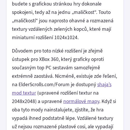
budete s grafickou stránkou hry dokonale
spokojeni, tedy až na jednu „maličkost“. Touto
„maličkostí“ jsou naprosto ohavné a rozmazená
textury vzdálených zelených kopců, které mají
miniaturní rozlišení 1024x1024.
Důvodem pro toto nízké rozlišení je zřejmě
ústupek pro XBox 360, který graficky oproti
současným top PC sestavám samozřejmě
extrémně zaostává. Nicméně, existuje zde řešení,
na ElderScrolls.com/Forum je dostupný
shaja’s
mod textur
(upravené rozlišení textur na
2048x2048) a upravené
normálové mapy
. Když si
oba tyto mody nainstalujete, zjistíte, že hra
vypadá ihned podstatně lépe. Vzdálené textury
už nejsou rozmazené plastové cosi, ale vypadají