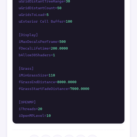
uGridDistantTreeRange=
30
uGridDistantCount=
50
uGridsToLoad=
5
uExterior Cell Buffer=
100
[Display]

iMaxDecalsPerFrame=
500
fDecalLifetime=
200.0000
bAllow30Shaders=
1
[Grass]

iMinGrassSize=
110
fGrassEndDistance=
8000.0000
fGrassStartFadeDistance=
7000.0000
[OPENMP]

iThreads=
20
iOpenMPLevel=
10