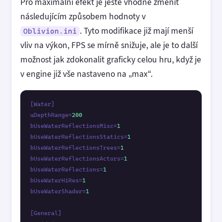
Pro maximální efekt je ještě vhodné změnit
následujícím způsobem hodnoty v
. Tyto modifikace již mají menší
Oblivion.ini
vliv na výkon, FPS se mírně snižuje, ale je to další
možnost jak zdokonalit graficky celou hru, když je
v engine již vše nastaveno na „max“.
[Water]

uDepthRange=
200
bUseWaterReflectionsMisc=
1
bUseWaterReflectionsStatics=
1
bUseWaterReflectionsTrees=
1
bUseWaterReflectionsActors=
1
bUseWaterReflections=
1
bUseWaterHiRes=
1
bUseWaterShader=
1
[General]
