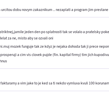
 urcitou dobu novym zakaznikum .. nezaplati a program jim prestane
e striktnej,jamile jeden den po splatnosti tak se volalo a pratelsky p
elat za ne, misto aby se ozvali oni
i.muj mozek funguje tak ze kdyz je nejaka dohoda tak ji prece neporu
prosperuji a cim vis clovek pujde (fin. kapital firmy) tim jich kupodiv
.hnus
akturamy a vim jake to je ked sa ti nekdo vymluva kvuli 100 korunam.