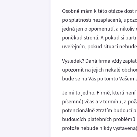
Osobně mám k této otázce dost ra
po splatnosti nezaplacená, upozo
jedná jen o opomenutí, a nikoliv
poněkud strohá. A pokud si partn
uveřejním, pokud situaci nebude 
Výsledek? Daná firma vždy zaplatí
upozornit na jejich nekalé obcho
bude se na Vás po tomto Vašem a
Je mi to jedno. Firmě, která není
písemné) včas a v termínu, a pož
potencionálně ztratím budoucí pří
budoucích platebních problémů z
protože nebude nikdy vystavena)