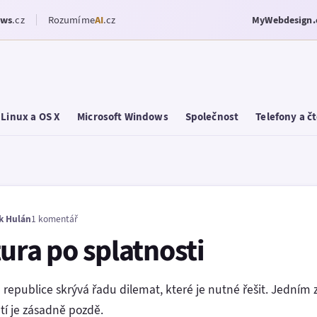
ows
.cz
Rozumíme
AI
.cz
MyWebdesign.
Linux a OS X
Microsoft Windows
Společnost
Telefony a č
k Hulán
1 komentář
ura po splatnosti
 republice skrývá řadu dilemat, které je nutné řešit. Jedním z 
tí je zásadně pozdě.