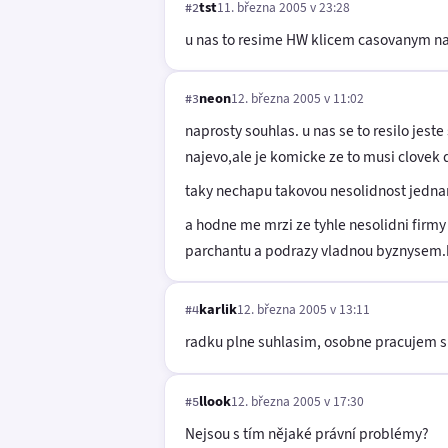
tst
11. března 2005 v 23:28
#2
u nas to resime HW klicem casovanym na
neon
12. března 2005 v 11:02
#3
naprosty souhlas. u nas se to resilo jest
najevo,ale je komicke ze to musi clovek d
taky nechapu takovou nesolidnost jednan
a hodne me mrzi ze tyhle nesolidni firmy 
parchantu a podrazy vladnou byznysem
karlik
12. března 2005 v 13:11
#4
radku plne suhlasim, osobne pracujem s f
llook
12. března 2005 v 17:30
#5
Nejsou s tím nějaké právní problémy?