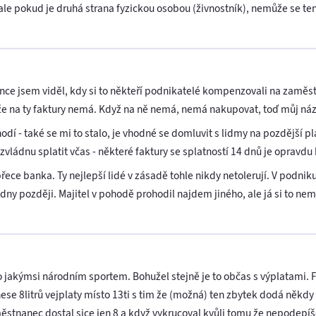
le pokud je druhá strana fyzickou osobou (živnostník), nemůže se ten 
nce jsem viděl, kdy si to někteří podnikatelé kompenzovali na zaměst
 že na ty faktury nemá. Když na ně nemá, nemá nakupovat, toď můj náz
hodí - také se mi to stalo, je vhodné se domluvit s lidmy na pozdější pl
zvládnu splatit včas - některé faktury se splatností 14 dnů je opravd
ce banka. Ty nejlepší lidé v zásadě tohle nikdy netolerují. V podnik
dny později. Majitel v pohodě prohodil najdem jiného, ale já si to nem
 jakýmsi národním sportem. Bohužel stejně je to občas s výplatami. F
ese 8litrů vejplaty místo 13ti s tim že (možná) ten zbytek dodá někdy
ěstnanec dostal sice jen 8 a když vykrucoval kvůli tomu že nepodepíš