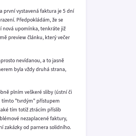
 první vystavená faktura je 5 dní
hrazení. Předpokládám, že se
í nová upomínka, tenkráte již
rmě preview článku, který večer
naprosto nevídanou, a to jasně
nerem byla vždy druhá strana,
bně plním veškeré sliby (ústní či
že tímto "tvrdým" přístupem
ké tím totiž ztrácím příslib
oblémové nezaplacené faktury,
í zakázky od parnera solidního.