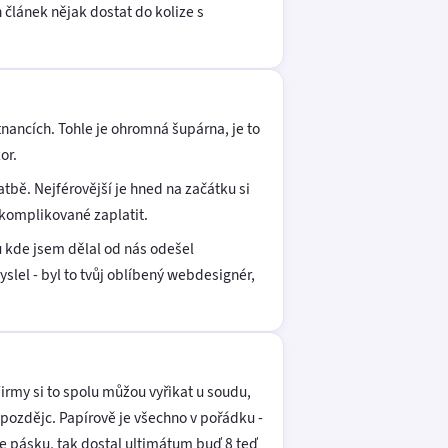
článek nějak dostat do kolize s
nancích. Tohle je ohromná šupárna, je to
or.
atbě. Nejférovější je hned na začátku si
u komplikované zaplatit.
u kde jsem dělal od nás odešel
yslel - byl to tvůj oblíbený webdesignér,
irmy si to spolu můžou vyřikat u soudu,
 pozdějc. Papírově je všechno v pořádku -
e pásku, tak dostal ultimátum buď 8 teď