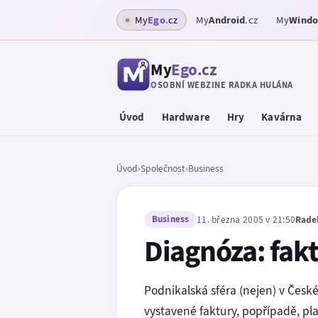
My
Ego
.cz
My
Android
.cz
My
Wind
My
Ego
.cz
OSOBNÍ WEBZINE RADKA HULÁNA
Úvod
Hardware
Hry
Kavárna
Úvod
›
Společnost
›
Business
Business
11. března 2005 v 21:50
Rade
Diagnóza: fakt
Podnikalská sféra (nejen) v České
vystavené faktury, popřípadě, pla