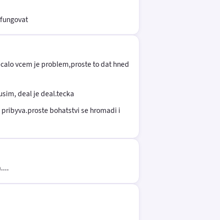
 fungovat
okecalo vcem je problem,proste to dat hned
sim, deal je deal.tecka
u pribyva.proste bohatstvi se hromadi i
...