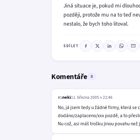
Jiná situace je, pokud mi dlouho
později, protože mu na to teď nevy
nestalo, že bych toho litoval.
SDÍLET
Komentáře
8
neki
11. března 2005 v 22:46
#1
No, já jsem tedy u žádné firmy, která se
dodáno/zaplaceno/xxx pozdě, a to přesto,
Nu což, asi máš trošku jinou povahu než j