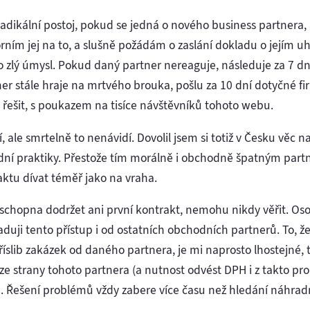
dikální postoj, pokud se jedná o nového business partnera, a
rním jej na to, a slušně požádám o zaslání dokladu o jejím u
 o zlý úmysl. Pokud daný partner nereaguje, následuje za 7 dn
er stále hraje na mrtvého brouka, pošlu za 10 dní dotyčné fi
řešit, s poukazem na tisíce návštěvníků tohoto webu.
, ale smrtelně to nenávidí. Dovolil jsem si totiž v Česku věc 
dní praktiky. Přestože tím morálně i obchodně špatným part
ktu dívat téměř jako na vraha.
 schopna dodržet ani první kontrakt, nemohu nikdy věřit. Oso
aduji tento přístup i od ostatních obchodních partnerů. To, 
slib zakázek od daného partnera, je mi naprosto lhostejné, ta
e strany tohoto partnera (a nutnost odvést DPH i z takto pr
. Řešení problémů vždy zabere více času než hledání náhradn