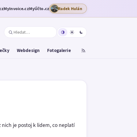
cz
MyInvoice.cz
MyÚčto.cz
Radek Hulán
tečky
Webdesign
Fotogalerie
nich je postoj k lidem, co neplatí