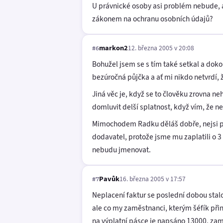
U právnické osoby asi problém nebude, a
zákonem na ochranu osobních údajů?
markon2
12. března 2005 v 20:08
#6
Bohužel jsem se s tím také setkal a doko
bezúročná půjčka a ať mi nikdo netvrdí,
Jiná věc je, když se to člověku zrovna ne
domluvit delší splatnost, když vím, že ne
Mimochodem Radku děláš dobře, nejsi pře
dodavatel, protože jsme mu zaplatili o 3 
nebudu jmenovat.
Pavůk
16. března 2005 v 17:57
#7
Neplacení faktur se poslední dobou stalo
ale co my zaměstnanci, kterým šéfík přin
na výplatní pásce je napsáno 13000, zam