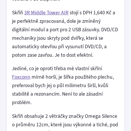
Skříň
3R Middle Tower AIR
stojí s DPH 1,640 Kč a
je perfektně zpracovaná, dole je zmíněný
digitální modul a port pro 2 USB zásuvky. DVD/CD
mechaniky jsou skryty pod dvířky, která se
automaticky otevřou při vysunutí DVD/CD, a
potom zase zavřou. Je to dost efektní.
Jediné, co je oproti třeba mé vlastní skříni
Foxconn
mírně horší, je šířka použitého plechu,
preferoval bych jej o půl milimetru širší, kvůli
stabilitě a rezonancím. Není to ale zásadní
problém.
Skříň obsahuje 2 větráčky značky Omega Silence
o průměru 12cm, které jsou výkonné a tiché, pod