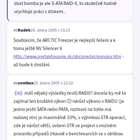
dost bomba je ale S-ATA RAID-0, to skutečně hodně
urychluje práci s diskem..
Radek
28. února 2005 v 15:15
#5
Souhlasím, že ARCTIC Freezer je nejlepší řešení a k
tomu ještě NV Silencer 6
http://www.pretaktovanie.sk/obr/predaj/ponuka.htm
-
až bude k dostání.
zombux
28. února 2005 v 22:32
#6
máš nějaký výsledky testů RAID0? docela by mě to
[4]
zajímal ten brutální výkon 🙂 nárůst výkonu v RAIDU (je
jedno jestli SATA nebo PATA, rozhraní na tohle má
nulovej vliv) je maximálně 10%, s výjimkou STR operací,
zde je nárůst větší, ovšem STR se projeví v mizivém
procentu případů (hlavně v benchmarcích se s oblibou