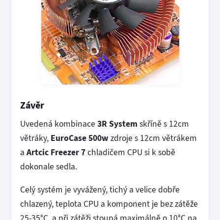
Závěr
Uvedená kombinace
3R System
skříně s 12cm
větráky,
EuroCase 500w
zdroje s 12cm větrákem
a
Artcic Freezer 7
chladičem CPU si k sobě
dokonale sedla.
Celý systém je vyvážený, tichý a velice dobře
chlazený, teplota CPU a komponent je bez zátěže
25-35°C, a při zátěži stoupá maximálně o 10°C na