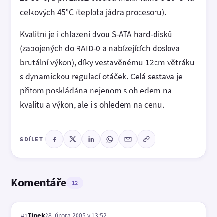
celkových 45°C (teplota jádra procesoru).
Kvalitní je i chlazení dvou S-ATA hard-disků
(zapojených do RAID-0 a nabízejících doslova
brutální výkon), díky vestavěnému 12cm větráku
s dynamickou regulací otáček. Celá sestava je
přitom poskládána nejenom s ohledem na
kvalitu a výkon, ale i s ohledem na cenu.
SDÍLET
Komentáře
12
Tinek
28. února 2005 v 13:52
#1