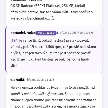
GK ATI Radeon X850XT Platinum, 256 MB, f.retail
až to bude hotovo, tak se s váma můžu taky podělit o
výsledky v benchmarku... 😉
Radek Hulán
1. března 2005 v 9:40
▲10 ▼0
#10
AUTOR WEBU
je velice tichý, pokud nechceš přetaktovávat,
[8]
větráky poběží na cca 1.500 rpm, což prostě není skoro
slyšet, je to jen takový šum (ten je u počítače prostě
vždy), ne hluk.. Nejhlasitější je pak rozhodně hard-
disk..
Majki
1. března 2005 v 11:16
#11
Nejak nemuzu souhlasit s tvrzenim
je to sice dražší, než
koupit si počítač značkový a vcelku
. Skladam pro sve
zname a jejich zname pocitace uz nekolik let a zatim se
mi podarilo postavit vzdy levneji, nez nejaka znackova