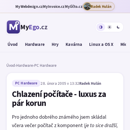
MyWebdesign.cz
MyInvoice.cz
MyÚčto.cz
Radek Hulán
My
Ego
.cz
Úvod
Hardware
Hry
Kavárna
Linux a OS X
Micr
Úvod
›
Hardware
›
PC Hardware
PC Hardware
28. února 2005 v 13:32
Radek Hulán
Chlazení počítače - luxus za
pár korun
Pro jednoho dobrého známého jsem skládal
včera večer počítač z komponent (
je to sice dražší,