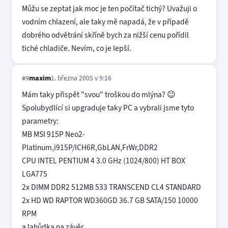
Můžu se zeptat jak moc je ten počítač tichý? Uvažuji o
vodním chlazení, ale taky mě napadá, že v případě
dobrého odvětrání skříně bych za nižší cenu pořídil
tiché chladiče. Nevím, co je lepší.
maxim
1. března 2005 v 9:16
#9
Mám taky přispět "svou" troškou do mlýna? 😉
Spolubydlící si upgraduje taky PC a vybrali jsme tyto
parametry:
MB MSI 915P Neo2-
Platinum,i915P/ICH6R,GbLAN,FrWr,DDR2
CPU INTEL PENTIUM 4 3.0 GHz (1024/800) HT BOX
LGA775
2x DIMM DDR2 512MB 533 TRANSCEND CL4 STANDARD
2x HD WD RAPTOR WD360GD 36.7 GB SATA/150 10000
RPM
a lahůdka na závěr...