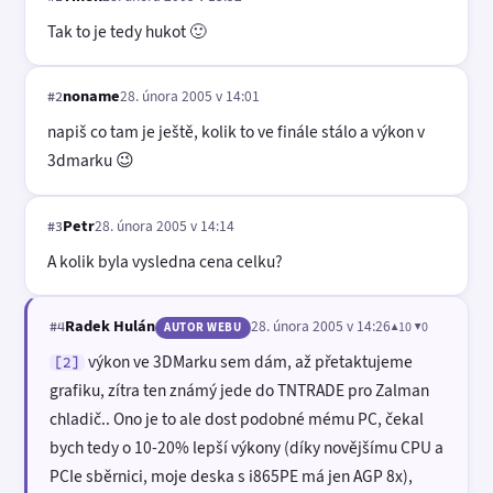
Tak to je tedy hukot 🙂
noname
28. února 2005 v 14:01
#2
napiš co tam je ještě, kolik to ve finále stálo a výkon v
3dmarku 😉
Petr
28. února 2005 v 14:14
#3
A kolik byla vysledna cena celku?
Radek Hulán
28. února 2005 v 14:26
▲10 ▼0
#4
AUTOR WEBU
výkon ve 3DMarku sem dám, až přetaktujeme
[2]
grafiku, zítra ten známý jede do TNTRADE pro Zalman
chladič.. Ono je to ale dost podobné mému PC, čekal
bych tedy o 10-20% lepší výkony (díky novějšímu CPU a
PCIe sběrnici, moje deska s i865PE má jen AGP 8x),