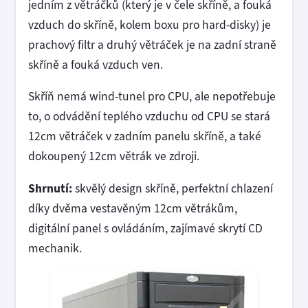
jedním z větráčků (který je v čele skříně, a fouká
vzduch do skříně, kolem boxu pro hard-disky) je
prachový filtr a druhý větráček je na zadní straně
skříně a fouká vzduch ven.
Skříň nemá wind-tunel pro CPU, ale nepotřebuje
to, o odvádění teplého vzduchu od CPU se stará
12cm větráček v zadním panelu skříně, a také
dokoupený 12cm větrák ve zdroji.
Shrnutí:
skvělý design skříně, perfektní chlazení
díky dvěma vestavěným 12cm větrákům,
digitální panel s ovládáním, zajímavé skrytí CD
mechanik.