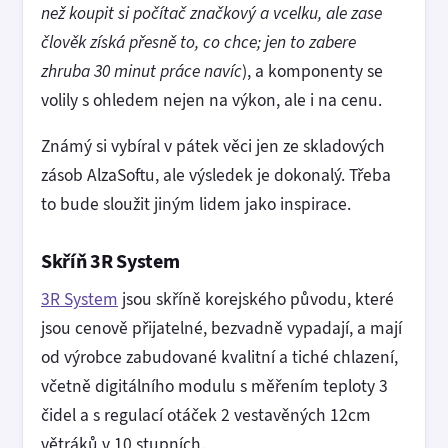
než koupit si počítač značkový a vcelku, ale zase
člověk získá přesně to, co chce; jen to zabere
zhruba 30 minut práce navíc
), a komponenty se
volily s ohledem nejen na výkon, ale i na cenu.
Známý si vybíral v pátek věci jen ze skladových
zásob AlzaSoftu, ale výsledek je dokonalý. Třeba
to bude sloužit jiným lidem jako inspirace.
Skříň 3R System
3R System
jsou skříně korejského původu, které
jsou cenově přijatelné, bezvadně vypadají, a mají
od výrobce zabudované kvalitní a tiché chlazení,
včetně digitálního modulu s měřením teploty 3
čidel a s regulací otáček 2 vestavěných 12cm
větráků v 10 stupních.