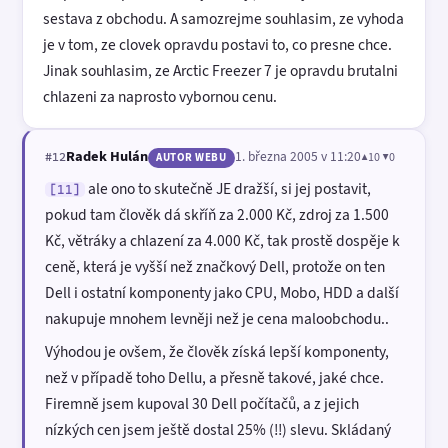
sestava z obchodu. A samozrejme souhlasim, ze vyhoda
je v tom, ze clovek opravdu postavi to, co presne chce.
Jinak souhlasim, ze Arctic Freezer 7 je opravdu brutalni
chlazeni za naprosto vybornou cenu.
Radek Hulán
1. března 2005 v 11:20
▲10 ▼0
#12
AUTOR WEBU
ale ono to skutečně JE dražší, si jej postavit,
[11]
pokud tam člověk dá skříň za 2.000 Kč, zdroj za 1.500
Kč, větráky a chlazení za 4.000 Kč, tak prostě dospěje k
ceně, která je vyšší než značkový Dell, protože on ten
Dell i ostatní komponenty jako CPU, Mobo, HDD a další
nakupuje mnohem levněji než je cena maloobchodu..
Výhodou je ovšem, že člověk získá lepší komponenty,
než v případě toho Dellu, a přesně takové, jaké chce.
Firemně jsem kupoval 30 Dell počítačů, a z jejich
nízkých cen jsem ještě dostal 25% (!!) slevu. Skládaný