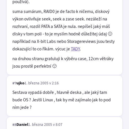
používá).
suma sumárum, RAID0 je de facto k ničemu, diskový
výkon ovlivňuje seek, seek a zase seek. nezáleží na
rozhraní, rozdíl PATA a SATA je nula. nepíšeš jaký máš
disky v tom poli - to je myslím hodně důležitej údaj 🙂
například na X-bit Labs nebo Storagereviews jsou testy
dokazující to co říkám. výcuc je
TADY
.
na druhou stranu gratuluji k výběru case, 12cm větráky
jsou prostě perfektní 🙂
ujko
1. března 2005 v 2:16
#7
Sestava vypadá dobře , hlavně deska , ale jaký tam
bude OS ? Jestli Linux , tak by mě zajímalo jak to pod
ním jede ?
Daniel
1. března 2005 v 8:07
#8