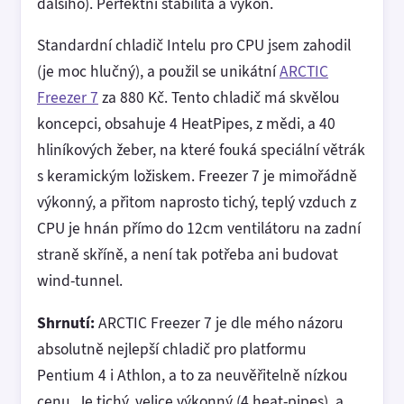
dalšího). Perfektní stabilita a výkon.
Standardní chladič Intelu pro CPU jsem zahodil
(je moc hlučný), a použil se unikátní
ARCTIC
Freezer 7
za 880 Kč. Tento chladič má skvělou
koncepci, obsahuje 4 HeatPipes, z mědi, a 40
hliníkových žeber, na které fouká speciální větrák
s keramickým ložiskem. Freezer 7 je mimořádně
výkonný, a přitom naprosto tichý, teplý vzduch z
CPU je hnán přímo do 12cm ventilátoru na zadní
straně skříně, a není tak potřeba ani budovat
wind-tunnel.
Shrnutí:
ARCTIC Freezer 7 je dle mého názoru
absolutně nejlepší chladič pro platformu
Pentium 4 i Athlon, a to za neuvěřitelně nízkou
cenu. Je tichý, velice výkonný (4 heat-pipes), a