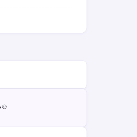
A 🙂
.