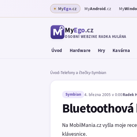
My
Ego
.cz
My
Android
.cz
My
Wind
My
Ego
.cz
OSOBNÍ WEBZINE RADKA HULÁNA
Úvod
Hardware
Hry
Kavárna
Úvod
›
Telefony a čtečky
›
Symbian
Symbian
4. března 2005 v 0:00
Radek 
Bluetoothová 
Na MobilMania.cz vyšla moje rec
klávesnice.