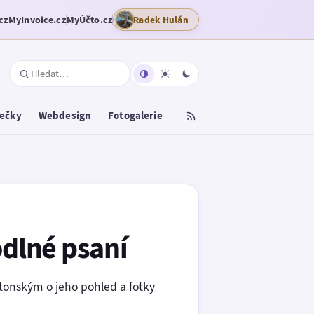
cz
MyInvoice.cz
MyÚčto.cz
Radek Hulán
tečky
Webdesign
Fotogalerie
dlné psaní
onským o jeho pohled a fotky