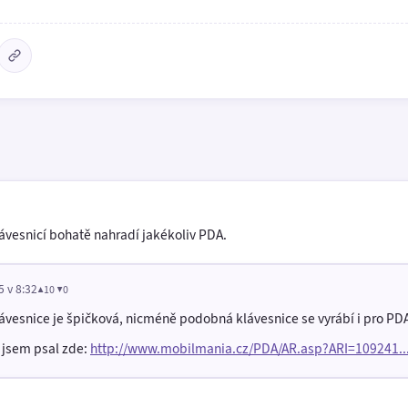
ávesnicí bohatě nahradí jakékoliv PDA.
5 v 8:32
▲10 ▼0
lávesnice je špičková, nicméně podobná klávesnice se vyrábí i pro PD
A jsem psal zde:
http://www.mobilmania.cz/PDA/AR.asp?ARI=109241..