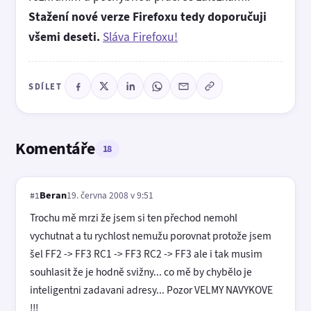
Stažení nové verze Firefoxu tedy doporučuji
všemi deseti.
Sláva Firefoxu!
SDÍLET
Komentáře
18
Beran
19. června 2008 v 9:51
#1
Trochu mě mrzi že jsem si ten přechod nemohl
vychutnat a tu rychlost nemužu porovnat protože jsem
šel FF2 -> FF3 RC1 -> FF3 RC2 -> FF3 ale i tak musim
souhlasit že je hodně svižny... co mě by chybělo je
inteligentni zadavani adresy... Pozor VELMY NAVYKOVE
!!!