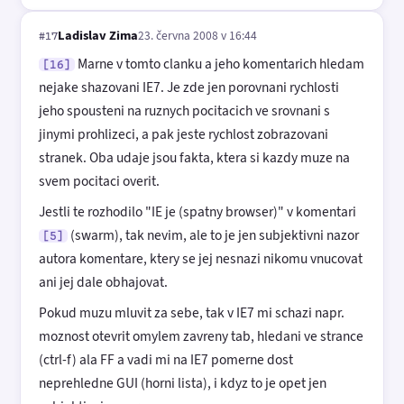
Ladislav Zima
23. června 2008 v 16:44
#17
Marne v tomto clanku a jeho komentarich hledam
[16]
nejake shazovani IE7. Je zde jen porovnani rychlosti
jeho spousteni na ruznych pocitacich ve srovnani s
jinymi prohlizeci, a pak jeste rychlost zobrazovani
stranek. Oba udaje jsou fakta, ktera si kazdy muze na
svem pocitaci overit.
Jestli te rozhodilo "IE je (spatny browser)" v komentari
(swarm), tak nevim, ale to je jen subjektivni nazor
[5]
autora komentare, ktery se jej nesnazi nikomu vnucovat
ani jej dale obhajovat.
Pokud muzu mluvit za sebe, tak v IE7 mi schazi napr.
moznost otevrit omylem zavreny tab, hledani ve strance
(ctrl-f) ala FF a vadi mi na IE7 pomerne dost
neprehledne GUI (horni lista), i kdyz to je opet jen