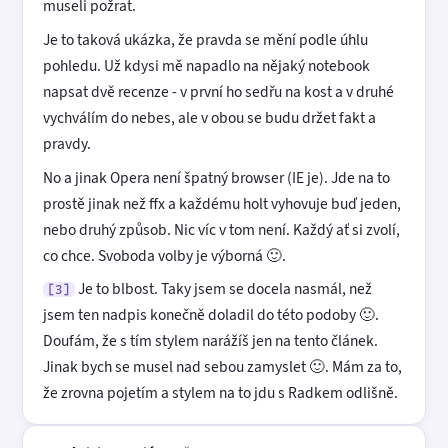
museli požrat.
Je to taková ukázka, že pravda se mění podle úhlu
pohledu. Už kdysi mě napadlo na nějaký notebook
napsat dvě recenze - v první ho sedřu na kost a v druhé
vychválím do nebes, ale v obou se budu držet fakt a
pravdy.
No a jinak Opera není špatný browser (IE je). Jde na to
prostě jinak než ffx a každému holt vyhovuje buď jeden,
nebo druhý způsob. Nic víc v tom není. Každý ať si zvolí,
co chce. Svoboda volby je výborná 🙂.
Je to blbost. Taky jsem se docela nasmál, než
[3]
jsem ten nadpis konečně doladil do této podoby 🙂.
Doufám, že s tím stylem narážíš jen na tento článek.
Jinak bych se musel nad sebou zamyslet 🙂. Mám za to,
že zrovna pojetím a stylem na to jdu s Radkem odlišně.