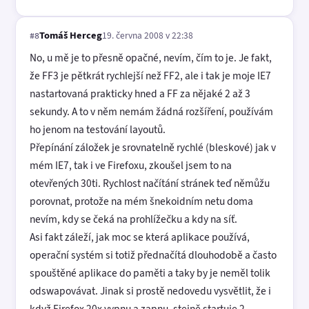
Tomáš Herceg
19. června 2008 v 22:38
#8
No, u mě je to přesně opačné, nevím, čím to je. Je fakt,
že FF3 je pětkrát rychlejší než FF2, ale i tak je moje IE7
nastartovaná prakticky hned a FF za nějaké 2 až 3
sekundy. A to v něm nemám žádná rozšíření, používám
ho jenom na testování layoutů.
Přepínání záložek je srovnatelně rychlé (bleskové) jak v
mém IE7, tak i ve Firefoxu, zkoušel jsem to na
otevřených 30ti. Rychlost načítání stránek teď němůžu
porovnat, protože na mém šnekoidním netu doma
nevím, kdy se čeká na prohlížečku a kdy na síť.
Asi fakt záleží, jak moc se která aplikace používá,
operační systém si totiž přednačítá dlouhodobě a často
spouštěné aplikace do paměti a taky by je neměl tolik
odswapovávat. Jinak si prostě nedovedu vysvětlit, že i
když Firefox 20x vypnu a zapnu, stejně startuje 2