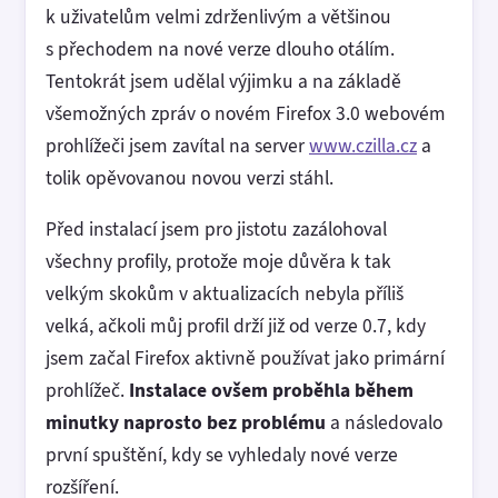
k uživatelům velmi zdrženlivým a většinou
s přechodem na nové verze dlouho otálím.
Tentokrát jsem udělal výjimku a na základě
všemožných zpráv o novém Firefox 3.0 webovém
prohlížeči jsem zavítal na server
www.czilla.cz
a
tolik opěvovanou novou verzi stáhl.
Před instalací jsem pro jistotu zazálohoval
všechny profily, protože moje důvěra k tak
velkým skokům v aktualizacích nebyla příliš
velká, ačkoli můj profil drží již od verze 0.7, kdy
jsem začal Firefox aktivně používat jako primární
prohlížeč.
Instalace ovšem proběhla během
minutky naprosto bez problému
a následovalo
první spuštění, kdy se vyhledaly nové verze
rozšíření.