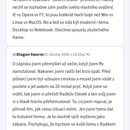
nechť se rozhodne sám podle svého vlastního uvážení.
IE vs Opera vs FF, to jsou kolikrát horší boje než Win vs
Linux vs MacOS. No a teď se zdá být moderní i téma
Desktop vs Notebook. Všechno spousty zbytečného
flame.
Diagon Swarm
19. června 2008 v 14:20
▲2 ▼0
#5
O zápisku jsem přemýšlel už večer, když jsem ffx
nainstaloval. Nakonec jsem radši šel brzo spát. Před
půlnocí jsem byl vzbuzen smskou a musel jsem vstát z
postele a jet autem na 20 minut pryč. Když jsem se
vrátil, tak jsem si přečetl Radkův článek a ten svůj jsem
si v hlavě trochu přeformuloval. To, co jsem napsal, je
přesně tím, jak celou situaci vidím. Jen jsem tomu dal
tu bulvární formu. Je to vlastně spíš myšleno jako
zábava. Pochybuju, že bychom se kvůli tomu s Radkem