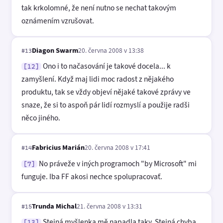
tak krkolomné, že není nutno se nechat takovým
oznámením vzrušovat.
Diagon Swarm
20. června 2008 v 13:38
#13
Ono i to načasování je takové docela... k
[12]
zamyšlení. Když maj lidi moc radost z nějakého
produktu, tak se vždy objeví nějaké takové zprávy ve
snaze, že si to aspoň pár lidí rozmyslí a použije radši
něco jiného.
Fabricius Marián
20. června 2008 v 17:41
#14
No práveže v iných programoch "by Microsoft" mi
[7]
funguje. Iba FF akosi nechce spolupracovať.
Trunda Michal
21. června 2008 v 13:31
#15
Stejná myšlenka mě napadla taky. Stejná chyba
[13]