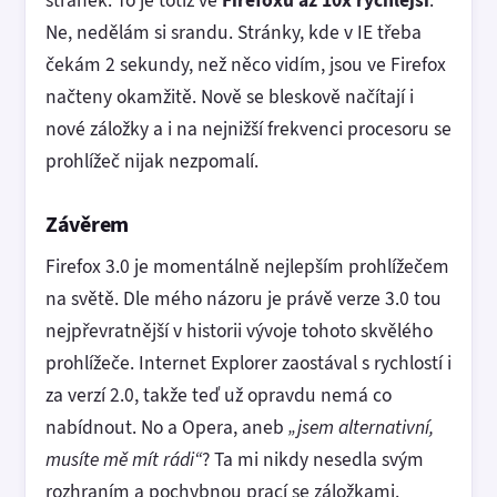
stránek. To je totiž ve
Firefoxu až 10x rychlejší
.
Ne, nedělám si srandu. Stránky, kde v IE třeba
čekám 2 sekundy, než něco vidím, jsou ve Firefox
načteny okamžitě. Nově se bleskově načítají i
nové záložky a i na nejnižší frekvenci procesoru se
prohlížeč nijak nezpomalí.
Závěrem
Firefox 3.0 je momentálně nejlepším prohlížečem
na světě. Dle mého názoru je právě verze 3.0 tou
nejpřevratnější v historii vývoje tohoto skvělého
prohlížeče. Internet Explorer zaostával s rychlostí i
za verzí 2.0, takže teď už opravdu nemá co
nabídnout. No a Opera, aneb
„jsem alternativní,
musíte mě mít rádi“
? Ta mi nikdy nesedla svým
rozhraním a pochybnou prací se záložkami.