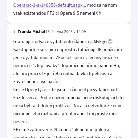
Opera/sc-3-a-140356/default.aspx...
moc sa na nom
vsak existenciou FF3 ci Opera 9.5 nemeni 🙂
Trunda Michal
19. června 2008 v 14:09
#4
Gratuluji k odvaze vydat tento článek na MyEgo 🙂.
Každopádně se s ním naprosto ztotožňuji. IE používám
jen když fakt musím. Zkoušel jsem i všechny možné i
nemožné "zlepšováky" doporučené přímo panem Hu,
ale pro práci s IE je třeba notná dávka trpělivosti a
zbytečného času navíc.
Co se Opery týče, k té jsem si čichnul po vydání snad
každé verze. Podle názoru mnoha lačně diskutujících to
musí být fakt dobrý prohlížeč. No a já netvrdím že není,
nicméně jeho rozhraní a přeplácanost mi prostě moc
nesedí.
FF u mě zatím vede. Nikoho však nemanipuluji a
nenutím k využívání "toho či onoho" prohlížeče. Každý