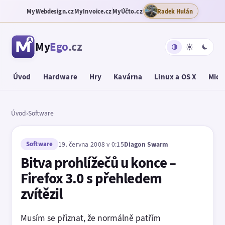
MyWebdesign.cz
MyInvoice.cz
MyÚčto.cz
Radek Hulán
My
Ego
.cz
Úvod
Hardware
Hry
Kavárna
Linux a OS X
Micr
Úvod
›
Software
Software
19. června 2008 v 0:15
Diagon Swarm
Bitva prohlížečů u konce –
Firefox 3.0 s přehledem
zvítězil
Musím se přiznat, že normálně patřím