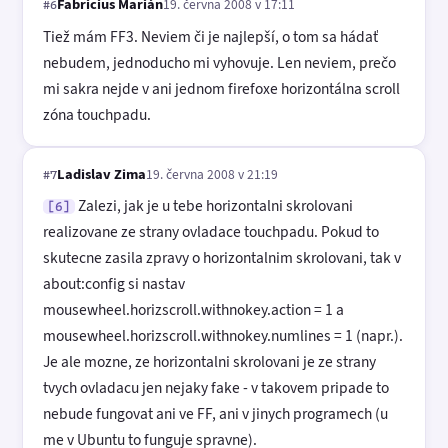
Fabricius Marián
19. června 2008 v 17:11
#6
Tiež mám FF3. Neviem či je najlepší, o tom sa hádať
nebudem, jednoducho mi vyhovuje. Len neviem, prečo
mi sakra nejde v ani jednom firefoxe horizontálna scroll
zóna touchpadu.
Ladislav Zima
19. června 2008 v 21:19
#7
Zalezi, jak je u tebe horizontalni skrolovani
[6]
realizovane ze strany ovladace touchpadu. Pokud to
skutecne zasila zpravy o horizontalnim skrolovani, tak v
about:config si nastav
mousewheel.horizscroll.withnokey.action = 1 a
mousewheel.horizscroll.withnokey.numlines = 1 (napr.).
Je ale mozne, ze horizontalni skrolovani je ze strany
tvych ovladacu jen nejaky fake - v takovem pripade to
nebude fungovat ani ve FF, ani v jinych programech (u
me v Ubuntu to funguje spravne).