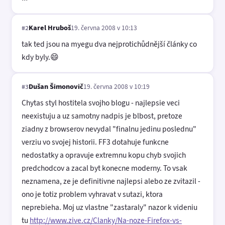
Karel Hruboš
19. června 2008 v 10:13
#2
tak ted jsou na myegu dva nejprotichůdnější články co
kdy byly.😄
Dušan Šimonovič
19. června 2008 v 10:19
#3
Chytas styl hostitela svojho blogu - najlepsie veci
neexistuju a uz samotny nadpis je blbost, pretoze
ziadny z browserov nevydal "finalnu jedinu poslednu"
verziu vo svojej historii. FF3 dotahuje funkcne
nedostatky a opravuje extremnu kopu chyb svojich
predchodcov a zacal byt konecne moderny. To vsak
neznamena, ze je definitivne najlepsi alebo ze zvitazil -
ono je totiz problem vyhravat v sutazi, ktora
neprebieha. Moj uz vlastne "zastaraly" nazor k videniu
tu
http://www.zive.cz/Clanky/Na-noze-Firefox-vs-