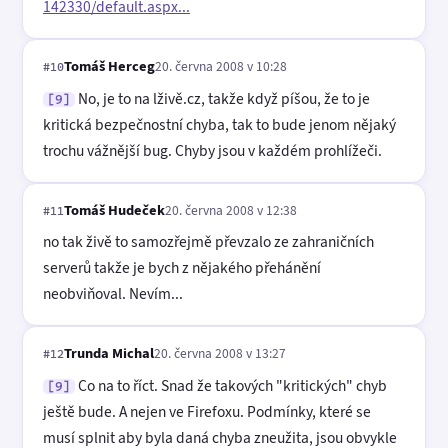
142330/default.aspx...
Tomáš Herceg
20. června 2008 v 10:28
#10
No, je to na lživě.cz, takže když píšou, že to je
[9]
kritická bezpečnostní chyba, tak to bude jenom nějaký
trochu vážnější bug. Chyby jsou v každém prohlížeči.
Tomáš Hudeček
20. června 2008 v 12:38
#11
no tak živě to samozřejmě převzalo ze zahraničních
serverů takže je bych z nějakého přehánění
neobviňoval. Nevím...
Trunda Michal
20. června 2008 v 13:27
#12
Co na to říct. Snad že takových "kritických" chyb
[9]
ještě bude. A nejen ve Firefoxu. Podmínky, které se
musí splnit aby byla daná chyba zneužita, jsou obvykle