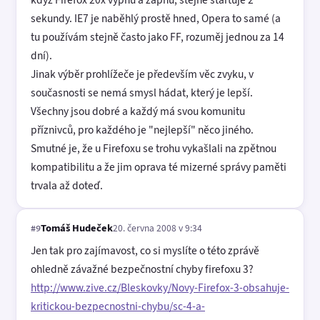
sekundy. IE7 je naběhlý prostě hned, Opera to samé (a
tu používám stejně často jako FF, rozuměj jednou za 14
dní).
Jinak výběr prohlížeče je především věc zvyku, v
současnosti se nemá smysl hádat, který je lepší.
Všechny jsou dobré a každý má svou komunitu
příznivců, pro každého je "nejlepší" něco jiného.
Smutné je, že u Firefoxu se trohu vykašlali na zpětnou
kompatibilitu a že jim oprava té mizerné správy paměti
trvala až doteď.
Tomáš Hudeček
20. června 2008 v 9:34
#9
Jen tak pro zajímavost, co si myslíte o této zprávě
ohledně závažné bezpečnostní chyby firefoxu 3?
http://www.zive.cz/Bleskovky/Novy-Firefox-3-obsahuje-
kritickou-bezpecnostni-chybu/sc-4-a-