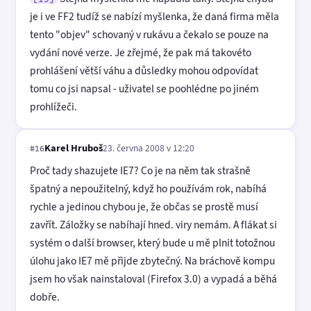
je i ve FF2 tudíž se nabízí myšlenka, že daná firma měla
tento "objev" schovaný v rukávu a čekalo se pouze na
vydání nové verze. Je zřejmé, že pak má takovéto
prohlášení větší váhu a důsledky mohou odpovídat
tomu co jsi napsal - uživatel se poohlédne po jiném
prohlížeči.
Karel Hruboš
23. června 2008 v 12:20
#16
Proč tady shazujete IE7? Co je na něm tak strašně
špatný a nepoužitelný, když ho používám rok, nabíhá
rychle a jedinou chybou je, že občas se prostě musí
zavřít. Záložky se nabíhají hned. viry nemám. A flákat si
systém o další browser, který bude u mě plnit totožnou
úlohu jako IE7 mě přijde zbytečný. Na bráchově kompu
jsem ho však nainstaloval (Firefox 3.0) a vypadá a běhá
dobře.