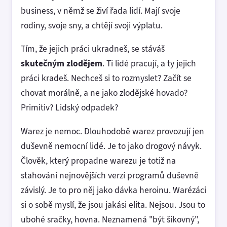
business, v němž se živí řada lidí. Mají svoje
rodiny, svoje sny, a chtějí svoji výplatu.
Tím, že jejich práci ukradneš, se stáváš
skutečným zlodějem
. Ti lidé pracují, a ty jejich
práci kradeš. Nechceš si to rozmyslet? Začít se
chovat morálně, a ne jako zlodějské hovado?
Primitiv? Lidský odpadek?
Warez je nemoc. Dlouhodobě warez provozují jen
duševně nemocní lidé. Je to jako drogový návyk.
Člověk, který propadne warezu je totiž na
stahování nejnovějších verzí programů duševně
závislý. Je to pro něj jako dávka heroinu. Warézáci
si o sobě myslí, že jsou jakási elita. Nejsou. Jsou to
ubohé sračky, hovna. Neznamená "být šikovný",