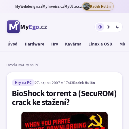
MyWebdesign.cz
MyInvoice.cz
MyÚčto.cz
Radek Hulán
My
Ego
.cz
Úvod
Hardware
Hry
Kavárna
Linux a OS X
Micr
Úvod
›
Hry
›
Hry na PC
Hry na PC
27. srpna 2007 v 17:43
Radek Hulán
BioShock torrent a (SecuROM)
crack ke stažení?