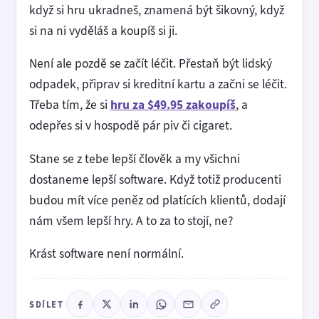
když si hru ukradneš, znamená být šikovný, když
si na ni vyděláš a koupíš si ji.
Není ale pozdě se začít léčit. Přestaň být lidský
odpadek, připrav si kreditní kartu a začni se léčit.
Třeba tím, že si
hru za $49.95 zakoupíš
, a
odepřes si v hospodě pár piv či cigaret.
Stane se z tebe lepší člověk a my všichni
dostaneme lepší software. Když totiž producenti
budou mít více peněz od platících klientů, dodají
nám všem lepší hry. A to za to stojí, ne?
Krást software není normální.
SDÍLET