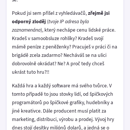
Pokud jsi sem přišel z vyhledávačů,
zřejmě jsi
odporný zloděj
(
tvoje IP adresa byla
zaznamenána
), který nechápe cenu lidské práce.
Kradeš v samoobsluze rohlíky? Kradeš svojí
mámě peníze z peněženky? Pracuješ v práci či na
brigádě zcela zadarmo? Necháváš se na ulici
dobrovolně okrádat? Ne? A proč tedy chceš
ukrást tuto hru?!!
Každá hra a každý software má svého tvůrce. V
tomto případě to jsou stovky lidí, od špičkových
programátorů po špičkové grafiky, hudebníky a
jiné kreativce. Dále producent musí platit za
marketing, distribuci, výrobu a prodej. Vývoj hry
dnes stojí desítky miliónů dolarů, a jedná se o