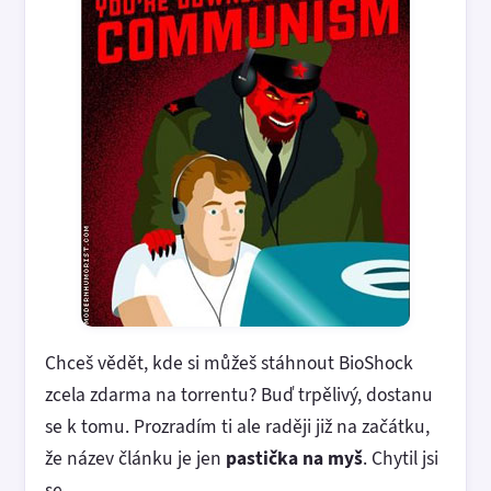
Chceš vědět, kde si můžeš stáhnout BioShock
zcela zdarma na torrentu? Buď trpělivý, dostanu
se k tomu. Prozradím ti ale raději již na začátku,
že název článku je jen
pastička na myš
. Chytil jsi
se.