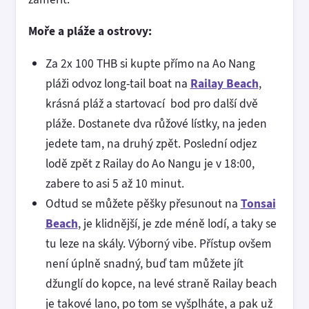
Moře a pláže a ostrovy:
Za 2x 100 THB si kupte přímo na Ao Nang
pláži odvoz long-tail boat na
Railay Beach
,
krásná pláž a startovací bod pro další dvě
pláže. Dostanete dva růžové lístky, na jeden
jedete tam, na druhý zpět. Poslední odjez
lodě zpět z Railay do Ao Nangu je v 18:00,
zabere to asi 5 až 10 minut.
Odtud se můžete pěšky přesunout na
Tonsai
Beach
, je klidnější, je zde méně lodí, a taky se
tu leze na skály. Výborný vibe. Přístup ovšem
není úplně snadný, buď tam můžete jít
džunglí do kopce, na levé straně Railay beach
je takové lano, po tom se vyšplháte, a pak už