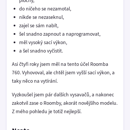
plochy,
do ničeho se nezamotal,
nikde se nezaseknul,
zajel se sám nabít,
šel snadno zapnout a naprogramovat,
měl vysoký sací výkon,
a šel snadno vyčistit.
Asi čtyři roky jsem měl na tento účel Roomba
760. Vyhovoval, ale chtěl jsem vyšší sací výkon, a
taky něco na vytírání.
Vyzkoušel jsem pár dalších vysavačů, a nakonec
zakotvil zase o Roomby, akorát novějšího modelu.
Z mého pohledu je totiž nejlepší.