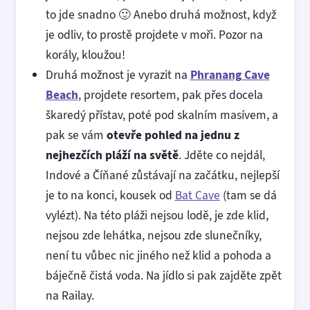
to jde snadno 🙂 Anebo druhá možnost, když
je odliv, to prostě projdete v moři. Pozor na
korály, kloužou!
Druhá možnost je vyrazit na
Phranang Cave
Beach
, projdete resortem, pak přes docela
škaredý přístav, poté pod skalním masívem, a
pak se vám
otevře pohled na jednu z
nejhezčích pláží na světě
. Jděte co nejdál,
Indové a Číňané zůstávají na začátku, nejlepší
je to na konci, kousek od
Bat Cave
(tam se dá
vylézt). Na této pláži nejsou lodě, je zde klid,
nejsou zde lehátka, nejsou zde slunečníky,
není tu vůbec nic jiného než klid a pohoda a
báječně čistá voda. Na jídlo si pak zajděte zpět
na Railay.