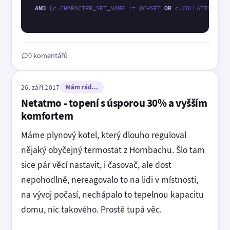
AND
 (c.CHARACTER_SET_NAME != @CHSET 
OR
 c.COLLATION_NAM
0 komentářů
26. září 2017
Mám rád...
Netatmo - topení s úsporou 30% a vyšším
komfortem
Máme plynový kotel, který dlouho reguloval
nějaký obyčejný termostat z Hornbachu. Šlo tam
sice pár věcí nastavit, i časovač, ale dost
nepohodlně, nereagovalo to na lidi v místnosti,
na vývoj počasí, nechápalo to tepelnou kapacitu
domu, nic takového. Prostě tupá věc.