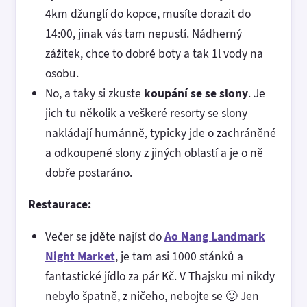
4km džunglí do kopce, musíte dorazit do
14:00, jinak vás tam nepustí. Nádherný
zážitek, chce to dobré boty a tak 1l vody na
osobu.
No, a taky si zkuste
koupání se se slony
. Je
jich tu několik a veškeré resorty se slony
nakládají humánně, typicky jde o zachráněné
a odkoupené slony z jiných oblastí a je o ně
dobře postaráno.
Restaurace:
Večer se jděte najíst do
Ao Nang Landmark
Night Market
, je tam asi 1000 stánků a
fantastické jídlo za pár Kč. V Thajsku mi nikdy
nebylo špatně, z ničeho, nebojte se 🙂 Jen