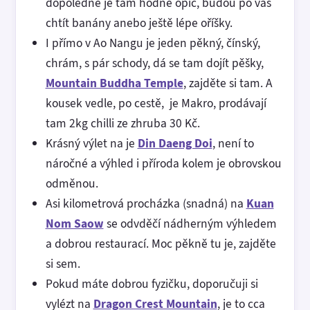
dopoledne je tam hodně opic, budou po vás
chtít banány anebo ještě lépe oříšky.
I přímo v Ao Nangu je jeden pěkný, čínský,
chrám, s pár schody, dá se tam dojít pěšky,
Mountain Buddha Temple
, zajděte si tam. A
kousek vedle, po cestě, je Makro, prodávají
tam 2kg chilli ze zhruba 30 Kč.
Krásný výlet na je
Din Daeng Doi
, není to
náročné a výhled i příroda kolem je obrovskou
odměnou.
Asi kilometrová procházka (snadná) na
Kuan
Nom Saow
se odvděčí nádherným výhledem
a dobrou restaurací. Moc pěkně tu je, zajděte
si sem.
Pokud máte dobrou fyzičku, doporučuji si
vylézt na
Dragon Crest Mountain
, je to cca