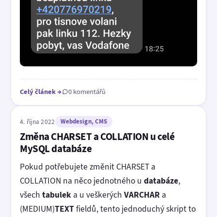
Celý článek
→
0 komentářů
4. října 2022
Webdesign, CMS
Změna CHARSET a COLLATION u celé
MySQL databáze
Pokud potřebujete změnit CHARSET a
COLLATION na něco jednotného u
databáze
,
všech
tabulek
a u veškerých
VARCHAR
a
(MEDIUM)
TEXT
fieldů, tento jednoduchý skript to