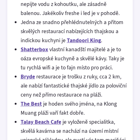
nepijte vodu z kohoutku, ale zásadně
balenou. Jakékoliv freshe i led je v pohodě.
Jedna ze snadno přehlédnutelných a přitom
skvělých restaurací nabízejících thajskou a
indickou kuchyni je
Tandoori King
.
Shatterbox
vlastní kanadští majitelé a je to
oáza evropské kuchyně a skvělé kávy. Taky je
tu rychlá wifi a je to fajn místo pro práci.
Bryde
restaurace je trošku z ruky, cca 2 km,
ale nabízí fantastické thajské jídlo za poloviční
ceny než přímo restaurace na pláži.
The Best
je hoden svého jména, na Klong
Muang pláži vaří fakt dobře.
Talay Beach Cafe
je vyloženě specialitka,
skvělá kavárna se nachází na území místní
vojenské základny, ale pustí vás tam mariňáci