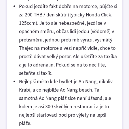
Pokud jezdíte fakt dobře na motorce, půjčte si
za 200 THB / den skútr (typicky Honda Click,
125ccm). Je to ale nebezpečné, jezdí se v
opačném směru, občas lidi jedou (vědomě) v
protisměru, jednou proti mě vyrazil vysmátý
Thajec na motorce a vezl napříč vidle, chce to
prostě dávat velký pozor. Ale ušetříte za taxíka
a je to adrenalin. Pokud se na to necítíte,
sežeňte si taxík.
Nejlepší místo kde bydlet je Ao Nang, nikoliv
Krabi, a co nejblíže Ao Nang beach. Ta
samotná Ao Nang pláž sice není úžasná, ale
kolem je asi 300 skvělých restaurací a je to
nejlepší startovací bod pro výlety na lepší
pláže.