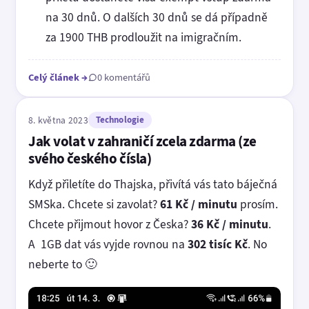
na 30 dnů. O dalších 30 dnů se dá případně
za 1900 THB prodloužit na imigračním.
Celý článek
→
0 komentářů
8. května 2023
Technologie
Jak volat v zahraničí zcela zdarma (ze
svého českého čísla)
Když přiletíte do Thajska, přivítá vás tato báječná
SMSka. Chcete si zavolat?
61 Kč / minutu
prosím.
Chcete přijmout hovor z Česka?
36 Kč / minutu
.
A 1GB dat vás vyjde rovnou na
302 tisíc Kč
. No
neberte to 🙂