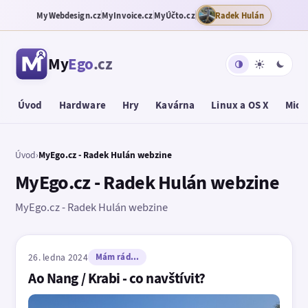
MyWebdesign.cz
MyInvoice.cz
MyÚčto.cz
Radek Hulán
My
Ego
.cz
Úvod
Hardware
Hry
Kavárna
Linux a OS X
Micr
Úvod
›
MyEgo.cz - Radek Hulán webzine
MyEgo.cz - Radek Hulán webzine
MyEgo.cz - Radek Hulán webzine
26. ledna 2024
Mám rád...
Ao Nang / Krabi - co navštívit?