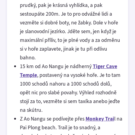
prudký, pak je krásná vyhlídka, a pak
sestoupáte 200m. Je to pro odvážné lidi a
vezměte si dobré boty, ne žabky. Dole v hoře
je slanovodní jezírko. Jděte sem, jen když je
maximální příliv, to je plné vody a za odměnu
si v hoře zaplavete, jinak je tu při odlivu
bahno.
15 km od Ao Nangu je nádherný
Tiger Cave
Temple
, postavený na vysoké hoře. Je to tam
1000 schodů nahoru a 1000 schodů dolů,
opět nic pro slabé povahy. Výhled rozhodně
stojí za to, vezměte si sem taxíka anebo jeďte
na skútru.
Z Ao Nangu se podívejte přes
Monkey Trai
l na
Pai Plong beach. Trail je to snadný, a