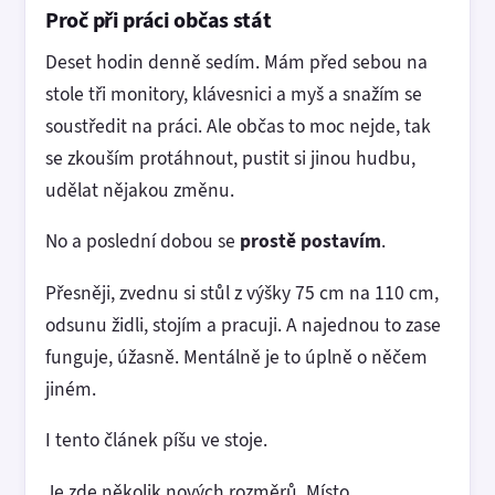
Proč při práci občas stát
Deset hodin denně sedím. Mám před sebou na
stole tři monitory, klávesnici a myš a snažím se
soustředit na práci. Ale občas to moc nejde, tak
se zkouším protáhnout, pustit si jinou hudbu,
udělat nějakou změnu.
No a poslední dobou se
prostě postavím
.
Přesněji, zvednu si stůl z výšky 75 cm na 110 cm,
odsunu židli, stojím a pracuji. A najednou to zase
funguje, úžasně. Mentálně je to úplně o něčem
jiném.
I tento článek píšu ve stoje.
Je zde několik nových rozměrů. Místo