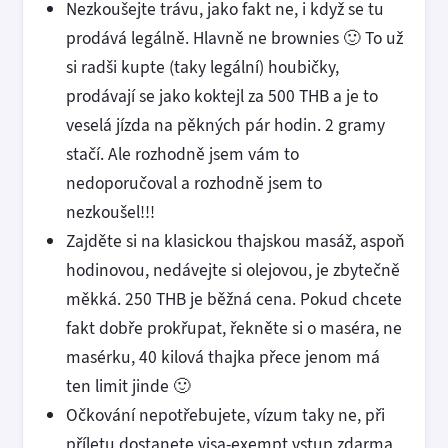
Nezkoušejte trávu, jako fakt ne, i když se tu
prodává legálně. Hlavně ne brownies 🙂 To už
si radši kupte (taky legální) houbičky,
prodávají se jako koktejl za 500 THB a je to
veselá jízda na pěkných pár hodin. 2 gramy
stačí. Ale rozhodně jsem vám to
nedoporučoval a rozhodně jsem to
nezkoušel!!!
Zajděte si na klasickou thajskou masáž, aspoň
hodinovou, nedávejte si olejovou, je zbytečně
měkká. 250 THB je běžná cena. Pokud chcete
fakt dobře prokřupat, řekněte si o maséra, ne
masérku, 40 kilová thajka přece jenom má
ten limit jinde 🙂
Očkování nepotřebujete, vízum taky ne, při
příletu dostanete visa-exempt vstup zdarma