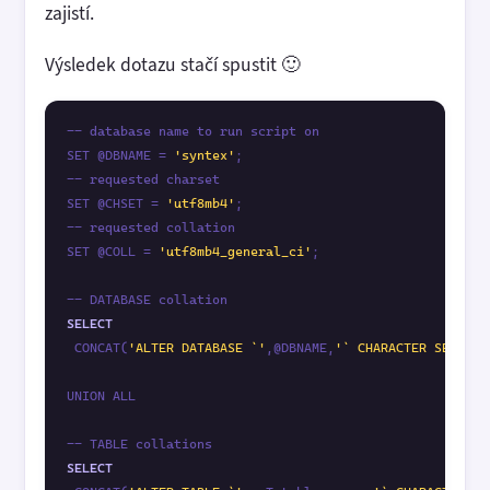
zajistí.
Výsledek dotazu stačí spustit 🙂
-- database name to run script on

SET @DBNAME = 
'syntex'
;

-- requested charset

SET @CHSET = 
'utf8mb4'
;

-- requested collation

SET @COLL = 
'utf8mb4_general_ci'
;

SELECT
 CONCAT(
'ALTER DATABASE `'
,@DBNAME,
'` CHARACTER SET '
,@
UNION ALL

SELECT