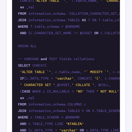
 CONCAT(
'ALTER TABLE `'
,  T.table_name, 
'` CHARACTER SE
as
FROM
 information_schema.`COLLATION_CHARACTER_SET_APPLIC
JOIN
 information_schema.TABLES 
AS
WHERE
 T.table_schema = @DBNAME

AND
 (C.CHARACTER_SET_NAME != @CHSET 
OR
 C.COLLATION_NAM
UNION ALL

-- VARCHAR 
and
SELECT
 CONCAT(

'ALTER TABLE `'
, c.table_name, 
'` MODIFY `'
, c.column_
IF
(c.DATA_TYPE = 
'varchar'
, CONCAT( 
'('
, c.CHARACTER_M
' CHARACTER SET '
,@CHSET,
' COLLATE '
, @COLL,

 (
CASE
 WHEN c.IS_NULLABLE = 
'NO'
 THEN 
' NOT NULL'
ELSE
as
FROM
JOIN
 information_schema.TABLES t ON t.TABLE_SCHEMA = c.
WHERE
 c.TABLE_SCHEMA = @DBNAME

AND
 t.TABLE_TYPE LIKE 
'%TABLE%'
AND
 (c.DATA_TYPE = 
'varchar'
OR
 c.DATA_TYPE LIKE 
'%tex