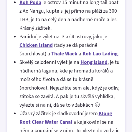
Koh Poda
je ostrov 15 minut na long-tail boat
z Ao Nangu, kupte si jej přímo na pláži za 300
THB, je to na celý den a nádherné moře a les.
Krásný zážitek.
Parádní je výlet na 3 až 4 ostrovy, jako je
Chicken Island
(tady se dá parádně
šnorchlovat) a
Thale Waek
a
Koh Lao Lading
.
Skvělý celodenní výlet je na
Hong Island
, je tu
nádherná laguna, kde je hromada korálů a
mořského života a dá se tu krásně
šnorcholovat. Nejezděte sem ale, když je odliv,
zátoka se zavírá. A pak je tu skvělá vyhlídka,
vylezte si na ni, dá se to v žabkách 🙂
Úžasný zážitek je sladkovodní jezero
Klong
Root Clear Water Canal
a kajakování se na
něm a koupání se v něm. Jo, vlezte do vody, je