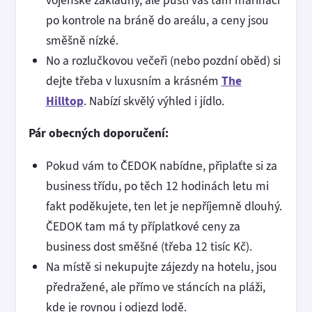
po kontrole na bráně do areálu, a ceny jsou
směšně nízké.
No a rozlučkovou večeři (nebo pozdní oběd) si
dejte třeba v luxusním a krásném
The
Hilltop
. Nabízí skvělý výhled i jídlo.
Pár obecných doporučení:
Pokud vám to ČEDOK nabídne, připlaťte si za
business třídu, po těch 12 hodinách letu mi
fakt poděkujete, ten let je nepříjemně dlouhý.
ČEDOK tam má ty příplatkové ceny za
business dost směšné (třeba 12 tisíc Kč).
Na místě si nekupujte zájezdy na hotelu, jsou
předražené, ale přímo ve stáncích na pláži,
kde je rovnou i odjezd lodě.