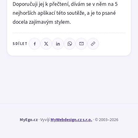
Doporučuji jej k přečtení, dívám se v něm na 5
nejhorších aplikací této soutěže, a je to psané
docela zajímavým stylem.
SDÍLET
MyEgo.cz
· Vyvíjí
MyWebdesign.cz s.r.o.
· © 2003–2026