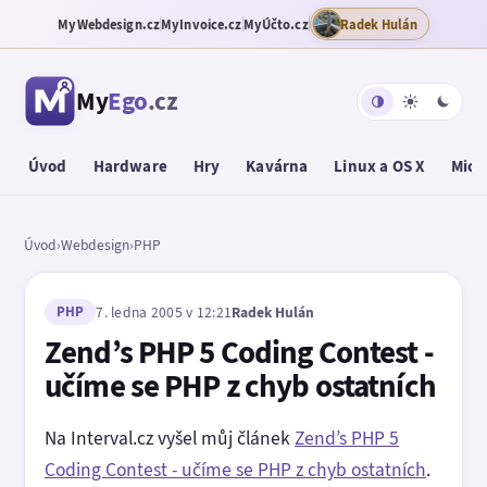
MyWebdesign.cz
MyInvoice.cz
MyÚčto.cz
Radek Hulán
My
Ego
.cz
Úvod
Hardware
Hry
Kavárna
Linux a OS X
Micr
Úvod
›
Webdesign
›
PHP
PHP
7. ledna 2005 v 12:21
Radek Hulán
Zend’s PHP 5 Coding Contest -
učíme se PHP z chyb ostatních
Na Interval.cz vyšel můj článek
Zend’s PHP 5
Coding Contest - učíme se PHP z chyb ostatních
.