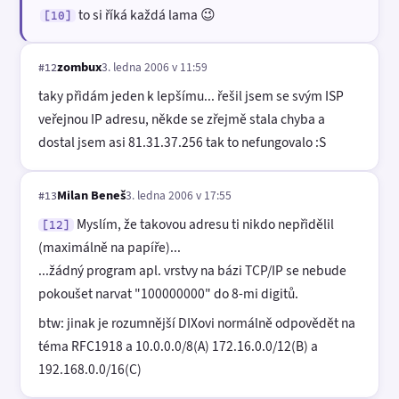
to si říká každá lama 😉
[10]
zombux
3. ledna 2006 v 11:59
#12
taky přidám jeden k lepšímu... řešil jsem se svým ISP
veřejnou IP adresu, někde se zřejmě stala chyba a
dostal jsem asi 81.31.37.256 tak to nefungovalo :S
Milan Beneš
3. ledna 2006 v 17:55
#13
Myslím, že takovou adresu ti nikdo nepřidělil
[12]
(maximálně na papíře)...
...žádný program apl. vrstvy na bázi TCP/IP se nebude
pokoušet narvat "100000000" do 8-mi digitů.
btw: jinak je rozumnější DIXovi normálně odpovědět na
téma RFC1918 a 10.0.0.0/8(A) 172.16.0.0/12(B) a
192.168.0.0/16(C)