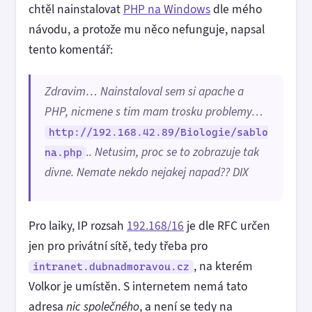
chtěl nainstalovat
PHP na Windows
dle mého
návodu, a protože mu něco nefunguje, napsal
tento komentář:
Zdravim… Nainstaloval sem si apache a
PHP, nicmene s tim mam trosku problemy…
http://192.168.42.89/Biologie/sablo
.. Netusim, proc se to zobrazuje tak
na.php
divne. Nemate nekdo nejakej napad?? DIX
Pro laiky, IP rozsah
192.168/16
je dle RFC určen
jen pro privátní sítě, tedy třeba pro
, na kterém
intranet.dubnadmoravou.cz
Volkor je umístěn. S internetem nemá tato
adresa
nic společného
, a není se tedy na