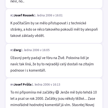
neví, no..
Josef Rousek
1. ledna 2006 v 16:01
#2
K počítačům by se mělo přistupovat i z technické
stránky, a kdo se něco takového pokouší měl by alespoň
takové základy vědět.
Zorg
1. ledna 2006 v 16:05
#3
Úžasný perly padají ve fóru na Živě. Polovina lidí je
navíc tak líná, že by to nejraději celý dostali na zltaým
podnose i s komentáři.
Josef Průša
1. ledna 2006 v 16:13
#4
To mi připomína mé začátky 😄 Jenže mě bylo tehdá 10
let a psal se rok 2000. Začátky jsou někdy těžké... Zase
mimořádně hodnotný komentář já vím. Stasntej Novej