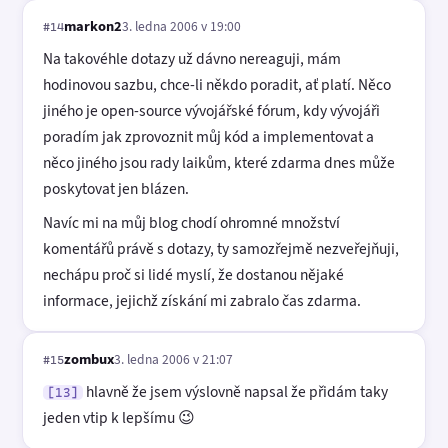
markon2
3. ledna 2006 v 19:00
#14
Na takovéhle dotazy už dávno nereaguji, mám
hodinovou sazbu, chce-li někdo poradit, ať platí. Něco
jiného je open-source vývojářské fórum, kdy vývojáři
poradím jak zprovoznit můj kód a implementovat a
něco jiného jsou rady laikům, které zdarma dnes může
poskytovat jen blázen.
Navíc mi na můj blog chodí ohromné množství
komentářů právě s dotazy, ty samozřejmě nezveřejňuji,
nechápu proč si lidé myslí, že dostanou nějaké
informace, jejichž získání mi zabralo čas zdarma.
zombux
3. ledna 2006 v 21:07
#15
hlavně že jsem výslovně napsal že přidám taky
[13]
jeden vtip k lepšímu 😉