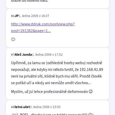
dobré do nového roku.
JP
1. ledna 2006 v 16:37
#6
http://www.ddruk.com/postview.php?
post=261382&page=1...
🙂
Aleš Janda
1. ledna 2006 v 17:52
#7
Upřímně, za lamu se (odhledně tvorby webu) rozhodně
nepovažuji, ale kdyby mi někdo tvrdil, že 192.168.42.89
není na privátní síti, klidně bych mu věřil. Prostě člověk
se pořád učí a nikdy ani nemůže umět všechno...
Myslím, už jsi lehce profesionálně deformován 😉
letni.ulet
2. ledna 2006 v 15:55
#8
ROFL, dlouho jsem se takhle nezasmál!!! 😮)