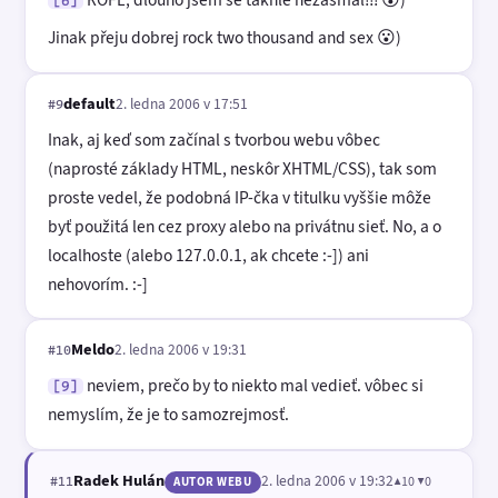
[6]
Jinak přeju dobrej rock two thousand and sex 😮)
default
2. ledna 2006 v 17:51
#9
Inak, aj keď som začínal s tvorbou webu vôbec
(naprosté základy HTML, neskôr XHTML/CSS), tak som
proste vedel, že podobná IP-čka v titulku vyššie môže
byť použitá len cez proxy alebo na privátnu sieť. No, a o
localhoste (alebo 127.0.0.1, ak chcete :-]) ani
nehovorím. :-]
Meldo
2. ledna 2006 v 19:31
#10
neviem, prečo by to niekto mal vedieť. vôbec si
[9]
nemyslím, že je to samozrejmosť.
Radek Hulán
2. ledna 2006 v 19:32
▲10 ▼0
#11
AUTOR WEBU