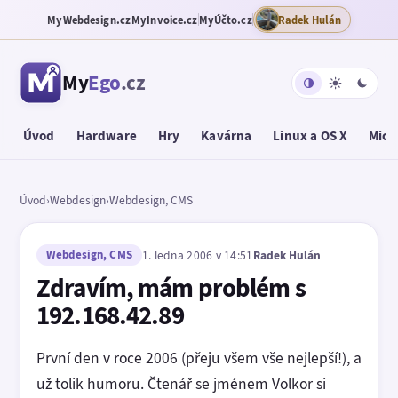
MyWebdesign.cz
MyInvoice.cz
MyÚčto.cz
Radek Hulán
My
Ego
.cz
Úvod
Hardware
Hry
Kavárna
Linux a OS X
Micr
Úvod
›
Webdesign
›
Webdesign, CMS
Webdesign, CMS
1. ledna 2006 v 14:51
Radek Hulán
Zdravím, mám problém s
192.168.42.89
První den v roce 2006 (přeju všem vše nejlepší!), a
už tolik humoru. Čtenář se jménem Volkor si