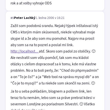
rok a at volby vyhraje ODS
Peter Lachký
1. ledna 2006 v 16:21
#5
Zažil som podobnú srandu. Nejaký týpek inštaloval istý
CMS s ktorým mám skúsenosti, niekde vyhrabal moje
skype id a že aby som mu pomohol. Najprv ma prosil
aby som sa na to pozrel a poslal mi link.
http://localhost...
atď. Skoro som padol zo stoličky. 🙂
Ale nestratil som vôľu pomôcť, tak som mu kládol
otázky s cieľom dopracovať sa k tomu, kde má vlastne
problém. No a to boli perly, že: "Choď do phpmyadmin"
a on "To je čo?" a ja "Web tool na správu mysql db" a on
"Čo je to mysql?" a tu niekde som skončil na zemi. 🙂
Ja to u seba pohľadám, blognem a pošlem link, len
teraz to tu nemám, lebo som sa práve prebral kdesi v
severnom Londýne po poriadnom Silvestri. 🙂 Všetko