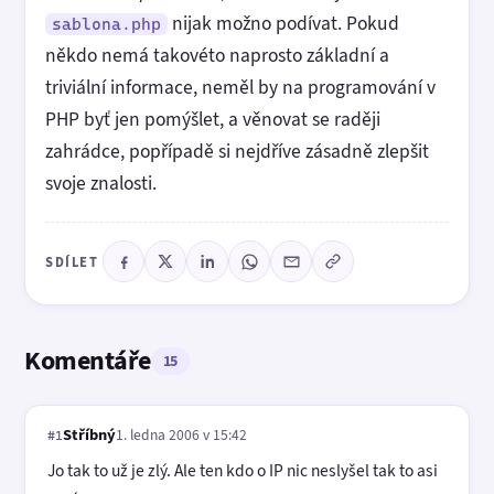
nijak možno podívat. Pokud
sablona.php
někdo nemá takovéto naprosto základní a
triviální informace, neměl by na programování v
PHP byť jen pomýšlet, a věnovat se raději
zahrádce, popřípadě si nejdříve zásadně zlepšit
svoje znalosti.
SDÍLET
Komentáře
15
Stříbný
1. ledna 2006 v 15:42
#1
Jo tak to už je zlý. Ale ten kdo o IP nic neslyšel tak to asi