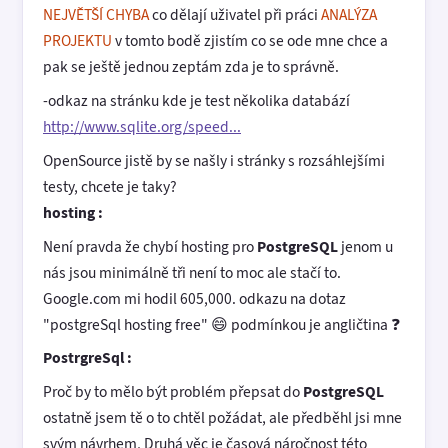
NEJVĚTŠÍ CHYBA
co dělají uživatel při práci
ANALÝZA
PROJEKTU
v tomto bodě zjistím co se ode mne chce a
pak se ještě jednou zeptám zda je to správně.
-odkaz na stránku kde je test několika databází
http://www.sqlite.org/speed...
OpenSource jistě by se našly i stránky s rozsáhlejšími
testy, chcete je taky?
hosting :
Není pravda že chybí hosting pro
PostgreSQL
jenom u
nás jsou minimálně tři není to moc ale stačí to.
Google.com mi hodil 605,000. odkazu na dotaz
"postgreSql hosting free" 😄 podmínkou je angličtina ❓
PostrgreSql :
Proč by to mělo být problém přepsat do
PostgreSQL
ostatně jsem tě o to chtěl požádat, ale předběhl jsi mne
svým návrhem, Druhá věc je časová náročnost této