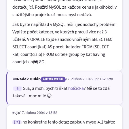
dostačující. Použítí MySQL za každou cenu u jakéhokoliv
složitějšího projektu už moc smysl nedává.
Jak byste například v MySQL řešili jednoduchý problém:
Vypište počet kateder, ve kterých pracují více než 3
učitelé. V ORACLE to jde snadno vnořeným SELECTEM:
SELECT count(kat) AS pocet_kateder FROM (SELECT
kat, count(cislo) FROM ucitele group by kat having
count(cislo)❤️) 8O
Radek Hulán
17. dubna 2004 v 15:31
▲10 ▼0
#8
AUTOR WEBU
SuE, a mohl bych ti říkat
holčička
? Mě se to zdá
[6]
takové.. moc milé 😉
ja
17. dubna 2004 v 15:58
#9
no konkretne tento dotaz zapisu v mysql4.1 takto:
[7]