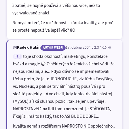
špatné, se hojně používá a většinou více, než to
vychvalované znalci.
Nemyslím teď, že rozšířenost = záruka kvality, ale proč
se prostě nepoužívá lepší věc? 8O
Radek Hulán
17. dubna 2004 v 2:37
▲10 ▼0
#4
AUTOR WEBU
to je shoda okolností, marketingu, konstelace
[3]
hvězd a magie 😉 O některých řešeních všichni vědí, že
nejsou ideální, ale... kdysi dávno se implementovali
třeba proto, že je to JEDNODUCHÉ, viz třeba EasyBlog
vs. Nucleus, a pak se triviální nástroj používá i pro
složité projekty... A ve chvíli, kdy tento triviální nástroj
(MySQL) získá slušnou pozici, tak se jen upevňuje,
NAPROSTÁ většina lidí tomu nerozumí, je STÁDOVITÁ,
říkají si, má to každý, tak to ASI BUDE DOBRÉ...
Kvalita nemá s rozšířením NAPROSTO NIC společného..