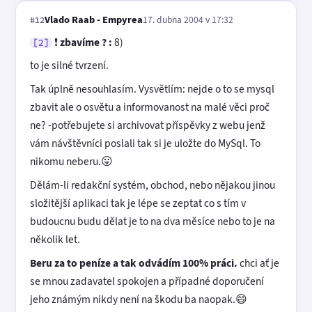
Vlado Raab - Empyrea
17. dubna 2004 v 17:32
#12
❗
zbavíme ? :
8)
[2]
to je silné tvrzení.
Tak úplně nesouhlasím. Vysvětlím: nejde o to se mysql
zbavit ale o osvětu a informovanost na malé věci proč
ne? -potřebujete si archivovat příspěvky z webu jenž
vám návštěvníci poslali tak si je uložte do MySql. To
nikomu neberu.😛
Dělám-li redakční systém, obchod, nebo nějakou jinou
složitější aplikaci tak je lépe se zeptat co s tím v
budoucnu budu dělat je to na dva měsíce nebo to je na
několik let.
Beru za to peníze a tak odvádím 100% práci.
chci ať je
se mnou zadavatel spokojen a případné doporučení
jeho známým nikdy není na škodu ba naopak.😄