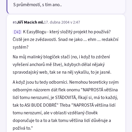
S průměrností, s tím ano..
Jiří Macich ml.
17. dubna 2004 v 2:47
#5
K EasyBlogu - který složitý projekt ho používá?
[4]
Čistě jen ze zvědavosti. Snad ne jako ... ehm ... redakční
systém?
Na můj malinký blogíček stačí (no, i když to zdržení
vyřešení anchorů mě štve), kdybych dělal nějaký
spravodajský web, tak se na něj vykašlu, to je jasné.
A když jsou tu tedy odborníci. Nemohou teoreticky svým
odborným názorem dát flek onomu "NAPROSTÁ většina
lidí tomu nerozumí, je STÁDOVITÁ, říkají si, má to každý,
tak to ASI BUDE DOBRÉ" Třeba "NAPROSTÁ většina lidí
tomu nerozumí, ale v oblasti vzdělaný člověk
doporučuje to a to a tak tomu většina lidí důvěruje a
požívá to."