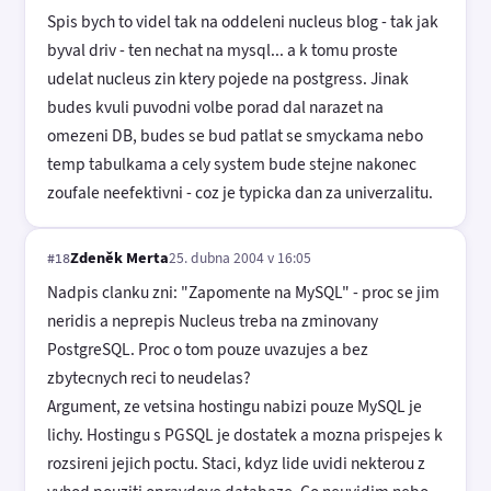
Spis bych to videl tak na oddeleni nucleus blog - tak jak
byval driv - ten nechat na mysql... a k tomu proste
udelat nucleus zin ktery pojede na postgress. Jinak
budes kvuli puvodni volbe porad dal narazet na
omezeni DB, budes se bud patlat se smyckama nebo
temp tabulkama a cely system bude stejne nakonec
zoufale neefektivni - coz je typicka dan za univerzalitu.
Zdeněk Merta
25. dubna 2004 v 16:05
#18
Nadpis clanku zni: "Zapomente na MySQL" - proc se jim
neridis a neprepis Nucleus treba na zminovany
PostgreSQL. Proc o tom pouze uvazujes a bez
zbytecnych reci to neudelas?
Argument, ze vetsina hostingu nabizi pouze MySQL je
lichy. Hostingu s PGSQL je dostatek a mozna prispejes k
rozsireni jejich poctu. Staci, kdyz lide uvidi nekterou z