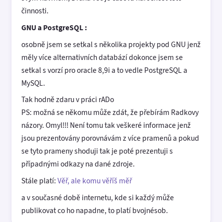
činnosti.
GNU a PostgreSQL :
osobně jsem se setkal s několika projekty pod GNU jenž
měly více alternativních databází dokonce jsem se
setkal s vorzí pro oracle 8,9i a to vedle PostgreSQL a
MySQL.
Tak hodně zdaru v práci rADo
PS: možná se někomu může zdát, že přebírám Radkovy
názory. Omyl!!! Není tomu tak veškeré informace jenž
jsou prezentovány porovnávám z více pramenů a pokud
se tyto prameny shoduji tak je poté prezentuji s
případnými odkazy na dané zdroje.
Stále platí:
Věř, ale komu věříš měř
a v současné době internetu, kde si každý může
publikovat co ho napadne, to platí bvojnésob.