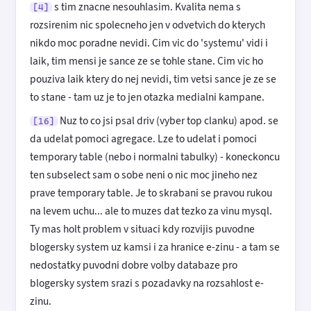
s tim znacne nesouhlasim. Kvalita nema s
[4]
rozsirenim nic spolecneho jen v odvetvich do kterych
nikdo moc poradne nevidi. Cim vic do 'systemu' vidi i
laik, tim mensi je sance ze se tohle stane. Cim vic ho
pouziva laik ktery do nej nevidi, tim vetsi sance je ze se
to stane - tam uz je to jen otazka medialni kampane.
Nuz to co jsi psal driv (vyber top clanku) apod. se
[16]
da udelat pomoci agregace. Lze to udelat i pomoci
temporary table (nebo i normalni tabulky) - koneckoncu
ten subselect sam o sobe neni o nic moc jineho nez
prave temporary table. Je to skrabani se pravou rukou
na levem uchu... ale to muzes dat tezko za vinu mysql.
Ty mas holt problem v situaci kdy rozvijis puvodne
blogersky system uz kamsi i za hranice e-zinu - a tam se
nedostatky puvodni dobre volby databaze pro
blogersky system srazi s pozadavky na rozsahlost e-
zinu.