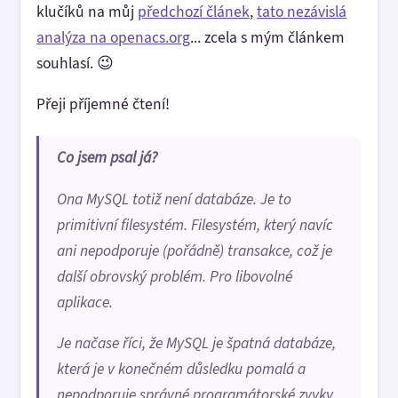
klučíků na můj
předchozí článek
,
tato nezávislá
analýza na openacs.org
... zcela s mým článkem
souhlasí. 😉
Přeji příjemné čtení!
Co jsem psal já?
Ona MySQL totiž není databáze. Je to
primitivní filesystém. Filesystém, který navíc
ani nepodporuje (pořádně) transakce, což je
další obrovský problém. Pro libovolné
aplikace.
Je načase říci, že MySQL je špatná databáze,
která je v konečném důsledku pomalá a
nepodporuje správné programátorské zvyky