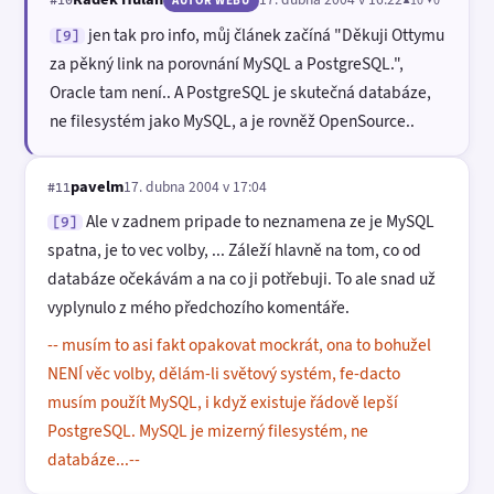
▲10 ▼0
#10
AUTOR WEBU
jen tak pro info, můj článek začíná "Děkuji Ottymu
[9]
za pěkný link na porovnání MySQL a PostgreSQL.",
Oracle tam není.. A PostgreSQL je skutečná databáze,
ne filesystém jako MySQL, a je rovněž OpenSource..
pavelm
17. dubna 2004 v 17:04
#11
Ale v zadnem pripade to neznamena ze je MySQL
[9]
spatna, je to vec volby, ... Záleží hlavně na tom, co od
databáze očekávám a na co ji potřebuji. To ale snad už
vyplynulo z mého předchozího komentáře.
-- musím to asi fakt opakovat mockrát, ona to bohužel
NENÍ věc volby, dělám-li světový systém, fe-dacto
musím použít MySQL, i když existuje řádově lepší
PostgreSQL. MySQL je mizerný filesystém, ne
databáze...--