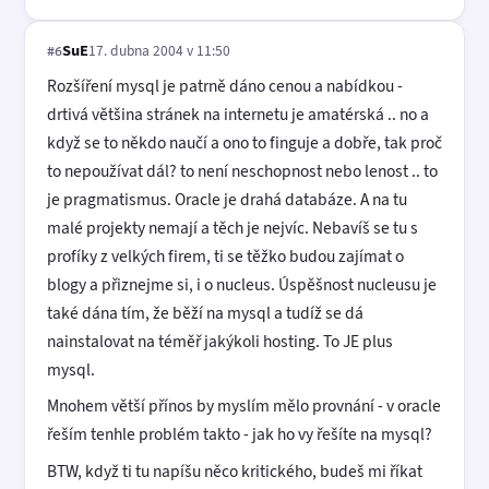
SuE
17. dubna 2004 v 11:50
#6
Rozšíření mysql je patrně dáno cenou a nabídkou -
drtivá většina stránek na internetu je amatérská .. no a
když se to někdo naučí a ono to finguje a dobře, tak proč
to nepoužívat dál? to není neschopnost nebo lenost .. to
je pragmatismus. Oracle je drahá databáze. A na tu
malé projekty nemají a těch je nejvíc. Nebavíš se tu s
profíky z velkých firem, ti se těžko budou zajímat o
blogy a přiznejme si, i o nucleus. Úspěšnost nucleusu je
také dána tím, že běží na mysql a tudíž se dá
nainstalovat na téměř jakýkoli hosting. To JE plus
mysql.
Mnohem větší přínos by myslím mělo provnání - v oracle
řeším tenhle problém takto - jak ho vy řešíte na mysql?
BTW, když ti tu napíšu něco kritického, budeš mi říkat