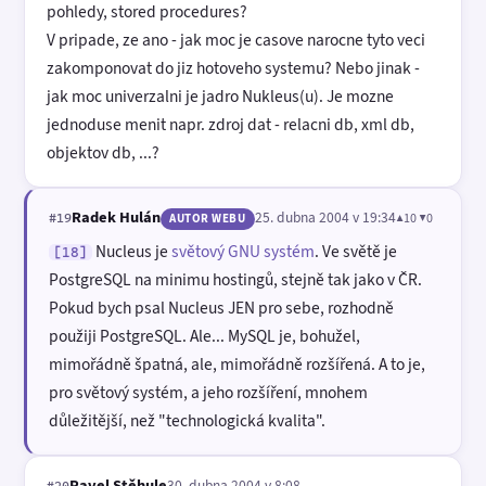
pohledy, stored procedures?
V pripade, ze ano - jak moc je casove narocne tyto veci
zakomponovat do jiz hotoveho systemu? Nebo jinak -
jak moc univerzalni je jadro Nukleus(u). Je mozne
jednoduse menit napr. zdroj dat - relacni db, xml db,
objektov db, ...?
Radek Hulán
25. dubna 2004 v 19:34
▲10 ▼0
#19
AUTOR WEBU
Nucleus je
světový GNU systém
. Ve světě je
[18]
PostgreSQL na minimu hostingů, stejně tak jako v ČR.
Pokud bych psal Nucleus JEN pro sebe, rozhodně
použiji PostgreSQL. Ale... MySQL je, bohužel,
mimořádně špatná, ale, mimořádně rozšířená. A to je,
pro světový systém, a jeho rozšíření, mnohem
důležitější, než "technologická kvalita".
Pavel Stěhule
30. dubna 2004 v 8:08