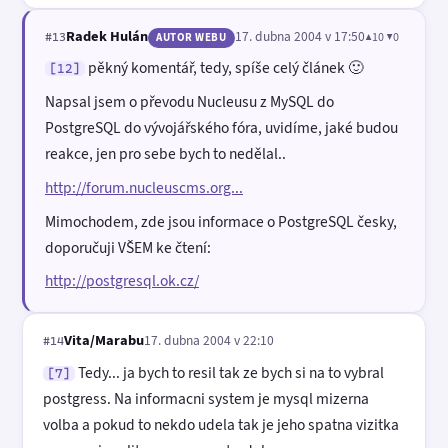
Radek Hulán
17. dubna 2004 v 17:50
▲10 ▼0
#13
AUTOR WEBU
pěkný komentář, tedy, spíše celý článek 🙂
[12]
Napsal jsem o převodu Nucleusu z MySQL do
PostgreSQL do vývojářského fóra, uvidíme, jaké budou
reakce, jen pro sebe bych to nedělal..
http://forum.nucleuscms.org...
Mimochodem, zde jsou informace o PostgreSQL česky,
doporučuji VŠEM ke čtení:
http://postgresql.ok.cz/
Vita/Marabu
17. dubna 2004 v 22:10
#14
Tedy... ja bych to resil tak ze bych si na to vybral
[7]
postgress. Na informacni system je mysql mizerna
volba a pokud to nekdo udela tak je jeho spatna vizitka