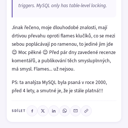
triggers. MySQL only has table-level locking.
Jinak řečeno, moje dlouhodobé znalosti, mají
drtivou převahu oproti flames klučíků, co se mezi
sebou poplácávají po ramenou, to jediné jim jde
😉 Moc pěkné 😉 Před pár dny zavedené recenze
komentářů, a publikování těch smysluplnných,
má smysl. Flames... už nejsou.
PS: ta analýza MySQL byla psaná v roce 2000,
před 4 lety, a smutné je, že je stále platná!!!
SDÍLET