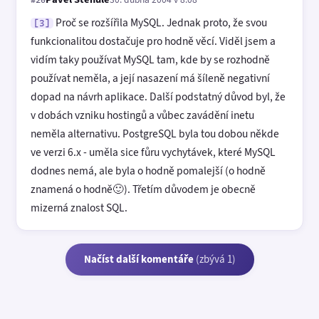
#20
Proč se rozšířila MySQL. Jednak proto, že svou
[3]
funkcionalitou dostačuje pro hodně věcí. Viděl jsem a
vidím taky používat MySQL tam, kde by se rozhodně
používat neměla, a její nasazení má šíleně negativní
dopad na návrh aplikace. Další podstatný důvod byl, že
v dobách vzniku hostingů a vůbec zavádění inetu
neměla alternativu. PostgreSQL byla tou dobou někde
ve verzi 6.x - uměla sice fůru vychytávek, které MySQL
dodnes nemá, ale byla o hodně pomalejší (o hodně
znamená o hodně🙂). Třetím důvodem je obecně
mizerná znalost SQL.
Načíst další komentáře
(zbývá 1)