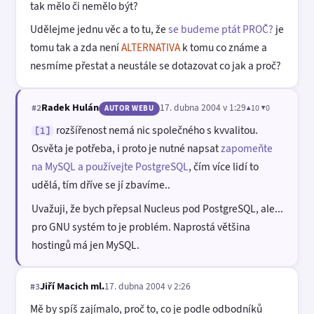
tak mělo či nemělo být?
Udělejme jednu věc a to tu, že
se budeme ptát PROČ?
je
tomu tak a zda není
ALTERNATIVA
k tomu co známe a
nesmíme přestat a neustále se dotazovat co jak a proč?
Radek Hulán
17. dubna 2004 v 1:29
▲10 ▼0
#2
AUTOR WEBU
rozšířenost nemá nic společného s kvvalitou.
[1]
Osvěta je potřeba, i proto je nutné napsat
zapomeňte
na MySQL a používejte PostgreSQL
, čím více lidí to
udělá, tím dříve se jí zbavíme..
Uvažuji, že bych přepsal Nucleus pod PostgreSQL, ale...
pro GNU systém to je problém. Naprostá většina
hostingů má jen MySQL.
Jiří Macich ml.
17. dubna 2004 v 2:26
#3
Mě by spíš zajímalo, proč to, co je podle odbodníků