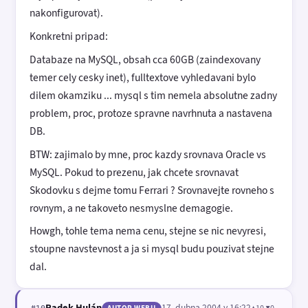
nakonfigurovat).
Konkretni pripad:
Databaze na MySQL, obsah cca 60GB (zaindexovany
temer cely cesky inet), fulltextove vyhledavani bylo
dilem okamziku ... mysql s tim nemela absolutne zadny
problem, proc, protoze spravne navrhnuta a nastavena
DB.
BTW: zajimalo by mne, proc kazdy srovnava Oracle vs
MySQL. Pokud to prezenu, jak chcete srovnavat
Skodovku s dejme tomu Ferrari ? Srovnavejte rovneho s
rovnym, a ne takoveto nesmyslne demagogie.
Howgh, tohle tema nema cenu, stejne se nic nevyresi,
stoupne navstevnost a ja si mysql budu pouzivat stejne
dal.
Radek Hulán
17. dubna 2004 v 16:22