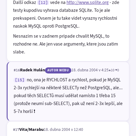
Další odkaz
vede na
http://www.sqlite.org
- zde
[12]
testy kupodivu vyhrava databaze SQLite. To je ale
prekvapeni. Ovsem je tu take videt vyrazny rychlostni
naskok MySQL oproti PostgreSQL.
Nesnazim se v zadnem pripade chvalit MySQL, to
rozhodne ne. Ale jen vase argumenty, ktere jsou zatim
slabe.
Radek Hulán
18. dubna 2004 v 4:25
▲10 ▼0
#16
AUTOR WEBU
no, ona je RYCHLOST a rychlost, pokud je MySQL
[15]
2-3x rychlejší na některé SELECTy než PostgreSQL, ale...
pokud těch SELECTů musí udělat namísto 1 třeba 15
(protože neumí sub-SELECT), pak už není 2-3x lepší, ale
5-7x horší ❗
Vita/Marabu
18. dubna 2004 v 12:40
#17