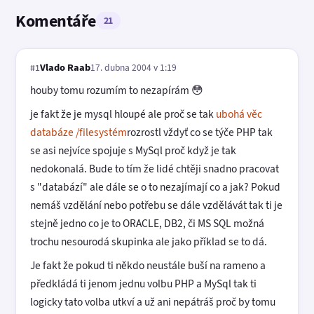
Komentáře
21
Vlado Raab
17. dubna 2004 v 1:19
#1
houby tomu rozumím to nezapírám 😳
je fakt že je mysql hloupé ale proč se tak
ubohá věc
databáze /filesystém
rozrostl vždyť co se týče PHP tak
se asi nejvíce spojuje s MySql proč když je tak
nedokonalá. Bude to tím že lidé chtěji snadno pracovat
s "databází" ale dále se o to nezajímají co a jak? Pokud
nemáš vzdělání nebo potřebu se dále vzdělávát tak ti je
stejně jedno co je to ORACLE, DB2, či MS SQL možná
trochu nesourodá skupinka ale jako příklad se to dá.
Je fakt že pokud ti někdo neustále buší na rameno a
předkládá ti jenom jednu volbu PHP a MySql tak ti
logicky tato volba utkví a už ani nepátráš proč by tomu