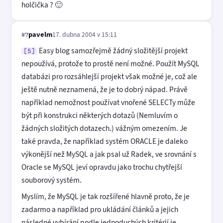
holčička ? 🙂
pavelm
17. dubna 2004 v 15:11
#7
Easy blog samozřejmě žádný složitější projekt
[5]
nepoužívá, protože to prostě není možné. Použít MySQL
databázi pro rozsáhlejší projekt však možné je, což ale
ještě nutně neznamená, že je to dobrý nápad. Právě
například nemožnost používat vnořené SELECTy může
být při konstrukci některých dotazů (Nemluvím o
žádných složitých dotazech.) vážným omezením. Je
také pravda, že například systém ORACLE je daleko
výkonější než MySQL a jak psal už Radek, ve srovnání s
Oracle se MySQL jeví opravdu jako trochu chytřejší
souborový systém.
Myslím, že MySQL je tak rozšířené hlavně proto, že je
zadarmo a například pro ukládání článků a jejich
následné vybírání podle jednoduchých kritérií je