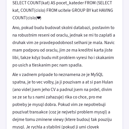
SELECT COUNT(kat) AS pocet_kateder FROM (SELECT
kat, COUNT(cislo) FROM ucitele GROUP BY kat HAVING
COUNT(cislo)❤️)
Ano, pokud budu budovat skolni databazi, postavim to
na robustnim reseni od oraclu, jednak se mi to zaplati a
druhak vim ze pravdepodobnost selhani je mala. Navic
mam podporu od oraclu, jim ze ma kreditni karta jiste
libi, takze kdyz budu mit problem vyresi ho i skakanim
po usich a tleskanim pec nam spadla.
Ale v zadnem pripade to neznamena ze je MySQL
spatna, je to vec volby, ja ji pouzivam a at si pan Hulan
(ano videl jsem jeho CV a padnul jsem na prdel, divim
se ze se tu s nami zahazuje) rika co chce, pro me
potreby je mysql dobra. Pokud vim ze nepotrebuji
pouzivat transakce (coz je nejvetsi problem mysql) a
dejme tomu zminene viewy (ktere budou) tak pouziju
mysql. Je rychla a stabilni (pokud ji umi clovek