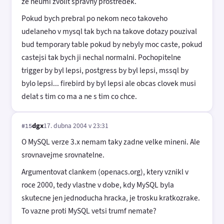
ze neumi zvolit spravny prostredek.
Pokud bych prebral po nekom neco takoveho
udelaneho v mysql tak bych na takove dotazy pouzival
bud temporary table pokud by nebyly moc caste, pokud
castejsi tak bych ji nechal normalni. Pochopitelne
trigger by byl lepsi, postgress by byl lepsi, mssql by
bylo lepsi... firebird by byl lepsi ale obcas clovek musi
delat s tim co ma a ne s tim co chce.
dgx
17. dubna 2004 v 23:31
#15
O MySQL verze 3.x nemam taky zadne velke mineni. Ale
srovnavejme srovnatelne.
Argumentovat clankem (openacs.org), ktery vznikl v
roce 2000, tedy vlastne v dobe, kdy MySQL byla
skutecne jen jednoducha hracka, je trosku kratkozrake.
To vazne proti MySQL vetsi trumf nemate?