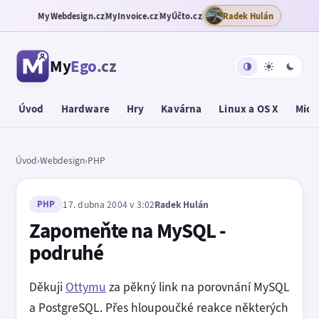
MyWebdesign.cz
MyInvoice.cz
MyÚčto.cz
Radek Hulán
My
Ego
.cz
Úvod
Hardware
Hry
Kavárna
Linux a OS X
Micr
Úvod
›
Webdesign
›
PHP
PHP
17. dubna 2004 v 3:02
Radek Hulán
Zapomeňte na MySQL -
podruhé
Děkuji
Ottymu
za pěkný link na porovnání MySQL
a PostgreSQL. Přes hloupoučké reakce některých