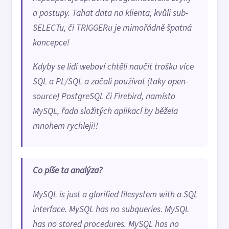
a postupy. Tahat data na klienta, kvůli sub-
SELECTu, či TRIGGERu je mimořádně špatná
koncepce!
Kdyby se lidi weboví chtěli naučit trošku více
SQL a PL/SQL a začali používat (taky open-
source) PostgreSQL či Firebird, namísto
MySQL, řada složitých aplikací by běžela
mnohem rychleji!!
Co píše ta analýza?
MySQL is just a glorified filesystem with a SQL
interface. MySQL has no subqueries. MySQL
has no stored procedures. MySQL has no