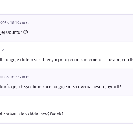
2006 v 18:10
▲10 ▼0
 jej Ubuntu? 😉
:12
li funguje i lidem se sdíleným připojením k internetu - s neveřejnou I
2006 v 18:22
▲10 ▼0
orů a jejich synchronizace funguje mezi dvěma neveřejnými IP..
al zprávu, ale vkládal nový řádek?