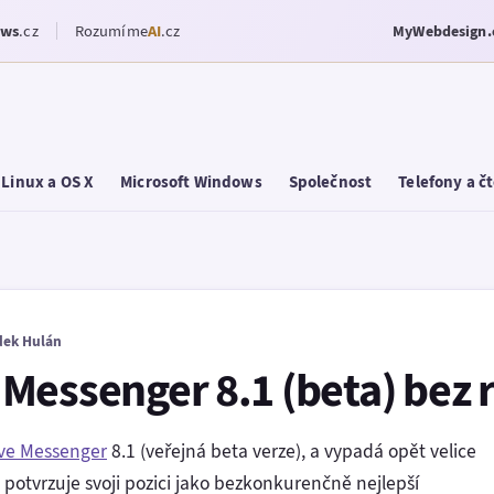
ows
.cz
Rozumíme
AI
.cz
MyWebdesign.
Linux a OS X
Microsoft Windows
Společnost
Telefony a č
dek Hulán
Messenger 8.1 (beta) bez
ve Messenger
8.1 (veřejná beta verze), a vypadá opět velice
e potvrzuje svoji pozici jako bezkonkurenčně nejlepší