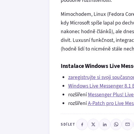
podobné roztříštěnosti.
Mimochodem, Linux (Fedora Core,
kdy Microsoft spíše lapal po dec
nakonec hodně článků), ale dnes n
divit. Luxusní funkčnost, integra
(hodně lidí to nicméně stále nech
Instalace Windows Live Mess
zaregistrujte si svoji součas
Windows Live Messenger 8.1 
rozšíření
Messenger Plus! Live
rozšíření
A-Patch pro Live Mes
SDÍLET