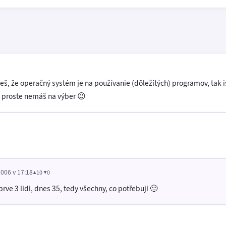
šeš, že operačný systém je na používanie (dôležítých) programov, tak i
k proste nemáš na výber 😉
2006 v 17:18
▲10 ▼0
rve 3 lidi, dnes 35, tedy všechny, co potřebuji 🙂