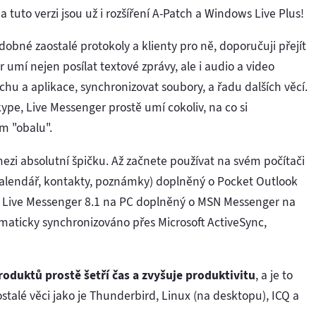
tuto verzi jsou už i rozšíření A-Patch a Windows Live Plus!
obné zaostalé protokoly a klienty pro ně, doporučuji přejít
 umí nejen posílat textové zprávy, ale i audio a video
ochu a aplikace, synchronizovat soubory, a řadu dalších věcí.
e, Live Messenger prostě umí cokoliv, na co si
m "obalu".
ezi absolutní špičku. Až začnete používat na svém počítači
kalendář, kontakty, poznámky) doplněný o Pocket Outlook
 Live Messenger 8.1 na PC doplněný o MSN Messenger na
omaticky synchronizováno přes Microsoft ActiveSync,
oduktů prostě šetří čas a zvyšuje produktivitu
, a je to
stalé věci jako je Thunderbird, Linux (na desktopu), ICQ a