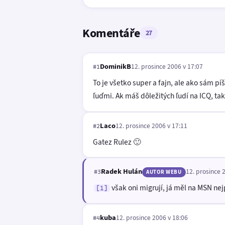
Komentáře
27
DominikB
12. prosince 2006 v 17:07
#1
To je všetko super a fajn, ale ako sám pí
ľuďmi. Ak máš dôležitých ľudí na ICQ, ta
Laco
12. prosince 2006 v 17:11
#2
Gatez Rulez 🙂
Radek Hulán
12. prosince 
#3
AUTOR WEBU
však oni migrují, já měl na MSN nejp
[1]
kuba
12. prosince 2006 v 18:06
#4