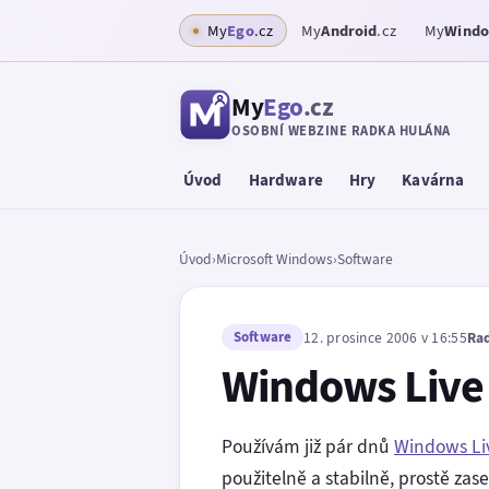
My
Ego
.cz
My
Android
.cz
My
Wind
My
Ego
.cz
OSOBNÍ WEBZINE RADKA HULÁNA
Úvod
Hardware
Hry
Kavárna
Úvod
›
Microsoft Windows
›
Software
Software
12. prosince 2006 v 16:55
Ra
Windows Live 
Používám již pár dnů
Windows Li
použitelně a stabilně, prostě zas