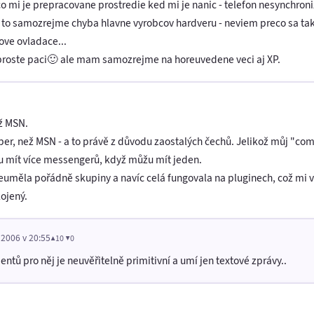
Naco mi je prepracovane prostredie ked mi je nanic - telefon nesynchro
 Je to samozrejme chyba hlavne vyrobcov hardveru - neviem preco sa 
ove ovladace...
roste paci🙂 ale mam samozrejme na horeuvedene veci aj XP.
ež MSN.
er, než MSN - a to právě z důvodu zaostalých čechů. Jelikož můj "c
mít více messengerů, když můžu mít jeden.
euměla pořádně skupiny a navíc celá fungovala na pluginech, což mi 
ojený.
 2006 v 20:55
▲10 ▼0
ntů pro něj je neuvěřitelně primitivní a umí jen textové zprávy..