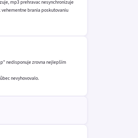
nizuje, mp3 prehravac nesynchronizuje
tak vehementne brania poskutovaniu
omp" nedisponuje zrovna nejlepším
vůbec nevyhovovalo.