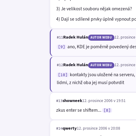
3) Je velikost souboru nějak omezená?
4) Dají se sdílené prvky úplně vypnout po
Radek Hulán
12. prosince
#11
AUTOR WEBU
ano, KDE je poměrně povedený deskt
[9]
Radek Hulán
12. prosince
#12
AUTOR WEBU
kontakty jsou uložené na serveru
[10]
lidmi, z nichž oba jej musí potvrdit
showneek
12. prosince 2006 v 19:51
#13
zkus enter se shiftem...
[8]
qwerty
12. prosince 2006 v 20:08
#14