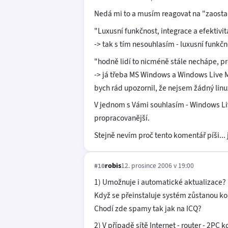
Nedá mi to a musím reagovat na "zaosta
"Luxusní funkčnost, integrace a efektivit
-> tak s tím nesouhlasím - luxusní funkčn
"hodně lidí to nicméně stále nechápe, p
-> já třeba MS Windows a Windows Live M
bych rád upozornil, že nejsem žádný linu
V jednom s Vámi souhlasím - Windows Liv
propracovanější.
Stejně nevím proč tento komentář píši...
robis
12. prosince 2006 v 19:00
#10
1) Umožnuje i automatické aktualizace?
Když se přeinstaluje systém zůstanou ko
Chodí zde spamy tak jak na ICQ?
2) V případě sítě Internet - router - 2PC