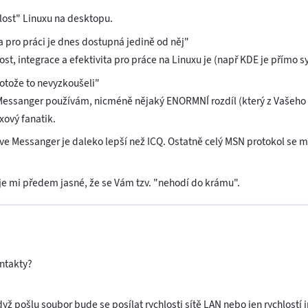
lost" Linuxu na desktopu.
a pro práci je dnes dostupná jedině od něj"
ost, integrace a efektivita pro práce na Linuxu je (např KDE je přímo 
rotože to nevyzkoušeli"
essanger používám, nicméně nějaký ENORMNÍ rozdíl (který z Vašeho čl
xový fanatik.
e Messanger je daleko lepší než ICQ. Ostatně celý MSN protokol se mi
 je mi předem jasné, že se Vám tzv. "nehodí do krámu".
ntakty?
 když pošlu soubor bude se posílat rychlosti sítě LAN nebo jen rychlostí