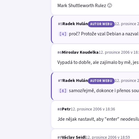
Mark Shuttleworth Rulez 🙂
Radek Hulán
12. prosince 
#5
AUTOR WEBU
proč? Protože vzal Debian a nazval
[4]
Miroslav Koudelka
12. prosince 2006 v 18
#6
Vypadá to dobře, ale zajímalo by mě, jest
Radek Hulán
12. prosince 
#7
AUTOR WEBU
samozřejmě, dokonce i přenos soub
[6]
Petr
12. prosince 2006 v 18:36
#8
Jde nějak nastavit, aby "enter" neodesíl
Václav Seidl
12. prosince 2006 v 18:59
#9