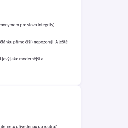
synonymem pro slovo integrity).
ánku přímo čiší) nepozoruji. A ještě
 jevý jako modernější a
 internetu přivedenou do routru?