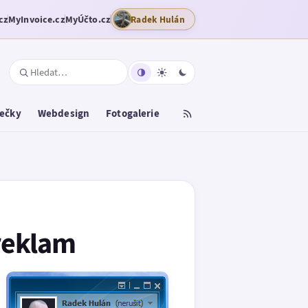
cz
MyInvoice.cz
MyÚčto.cz
Radek Hulán
tečky
Webdesign
Fotogalerie
 reklam