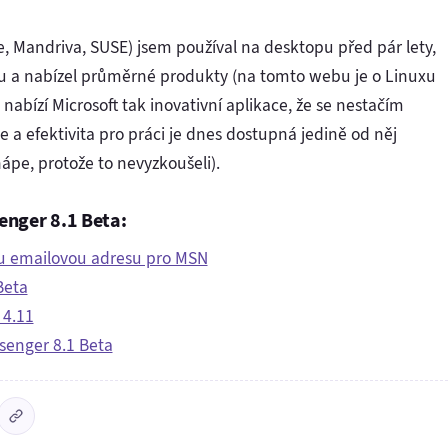
 Mandriva, SUSE) jsem používal na desktopu před pár lety,
hu a nabízel průměrné produkty (na tomto webu je o Linuxu
abízí Microsoft tak inovativní aplikace, že se nestačím
ce a efektivita pro práci je dnes dostupná jedině od něj
ápe, protože to nevyzkoušeli).
enger 8.1 Beta:
nou emailovou adresu pro MSN
Beta
 4.11
senger 8.1 Beta