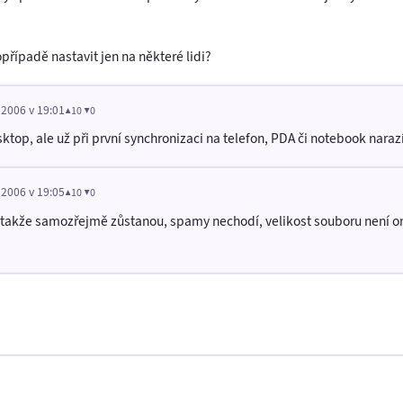
případě nastavit jen na některé lidi?
 2006 v 19:01
▲10 ▼0
op, ale už při první synchronizaci na telefon, PDA či notebook nara
 2006 v 19:05
▲10 ▼0
, takže samozřejmě zůstanou, spamy nechodí, velikost souboru není 