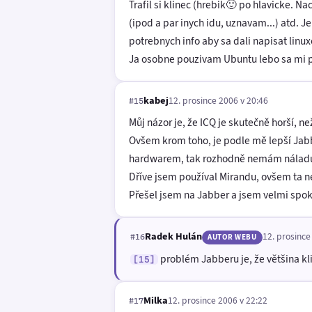
Trafil si klinec (hrebik🙂 po hlavicke. 
(ipod a par inych idu, uznavam...) atd.
potrebnych info aby sa dali napisat linux
Ja osobne pouzivam Ubuntu lebo sa mi p
kabej
12. prosince 2006 v 20:46
#15
Můj názor je, že ICQ je skutečně horší, n
Ovšem krom toho, je podle mě lepší Jabb
hardwarem, tak rozhodně nemám náladu 
Dříve jsem používal Mirandu, ovšem ta n
Přešel jsem na Jabber a jsem velmi spok
Radek Hulán
12. prosince
#16
AUTOR WEBU
problém Jabberu je, že většina klie
[15]
Milka
12. prosince 2006 v 22:22
#17