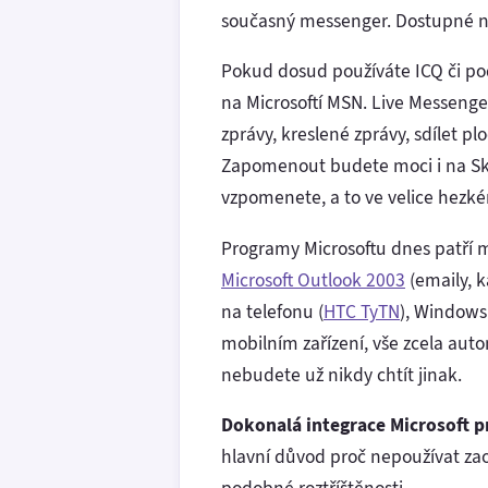
současný messenger. Dostupné na 
Pokud dosud používáte ICQ či pod
na Microsoftí MSN. Live Messenger
zprávy, kreslené zprávy, sdílet pl
Zapomenout budete moci i na Skyp
vzpomenete, a to ve velice hezké
Programy Microsoftu dnes patří m
Microsoft Outlook 2003
(emaily, 
na telefonu (
HTC TyTN
), Windows
mobilním zařízení, vše zcela aut
nebudete už nikdy chtít jinak.
Dokonalá integrace Microsoft pr
hlavní důvod proč nepoužívat zao