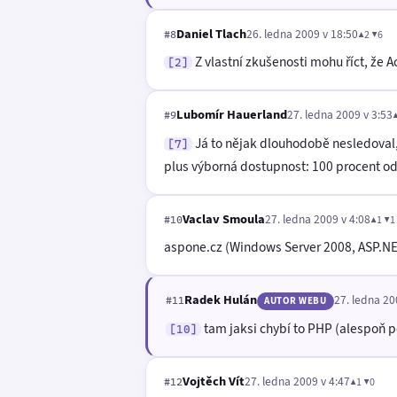
Daniel Tlach
26. ledna 2009 v 18:50
▲2 ▼6
#8
Z vlastní zkušenosti mohu říct, že A
[2]
Lubomír Hauerland
27. ledna 2009 v 3:53
#9
Já to nějak dlouhodobě nesledoval, 
[7]
plus výborná dostupnost: 100 procent od 
Vaclav Smoula
27. ledna 2009 v 4:08
▲1 ▼1
#10
aspone.cz (Windows Server 2008, ASP.NE
Radek Hulán
27. ledna 20
#11
AUTOR WEBU
tam jaksi chybí to PHP (alespoň p
[10]
Vojtěch Vít
27. ledna 2009 v 4:47
▲1 ▼0
#12