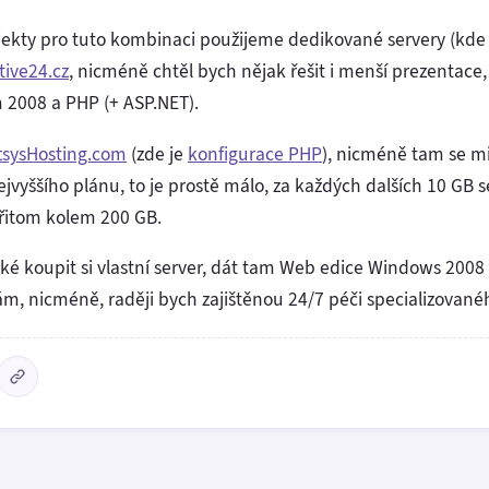
ojekty pro tuto kombinaci použijeme dedikované servery (kde s
tive24.cz
, nicméně chtěl bych nějak řešit i menší prezentac
 2008 a PHP (+ ASP.NET).
tsysHosting.com
(zde je
konfigurace PHP
), nicméně tam se m
vyššího plánu, to je prostě málo, za každých dalších 10 GB s
řitom kolem 200 GB.
aké koupit si vlastní server, dát tam Web edice Windows 2008
ám, nicméně, raději bych zajištěnou 24/7 péči specializovan