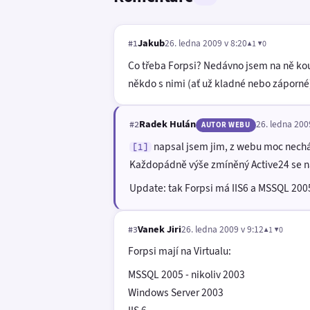
Jakub
26. ledna 2009 v 8:20
▲1 ▼0
#1
Co třeba Forpsi? Nedávno jsem na ně ko
někdo s nimi (ať už kladné nebo záporné
Radek Hulán
26. ledna 200
#2
AUTOR WEBU
napsal jsem jim, z webu moc nechápu
[1]
Každopádně výše zmíněný Active24 se na
Update: tak Forpsi má IIS6 a MSSQL 2005
Vanek Jiri
26. ledna 2009 v 9:12
▲1 ▼0
#3
Forpsi mají na Virtualu:
MSSQL 2005 - nikoliv 2003
Windows Server 2003