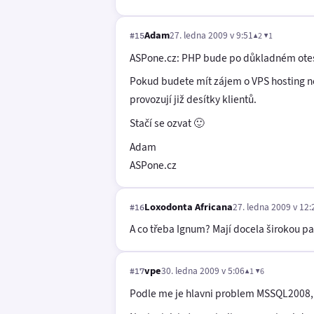
Adam
27. ledna 2009 v 9:51
▲2 ▼1
#15
ASPone.cz: PHP bude po důkladném otesto
Pokud budete mít zájem o VPS hosting ne
provozují již desítky klientů.
Stačí se ozvat 🙂
Adam
ASPone.cz
Loxodonta Africana
27. ledna 2009 v 12:
#16
A co třeba Ignum? Mají docela širokou pal
vpe
30. ledna 2009 v 5:06
▲1 ▼6
#17
Podle me je hlavni problem MSSQL2008, 