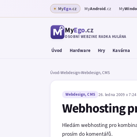
My
Ego
.cz
My
Android
.cz
My
Wind
My
Ego
.cz
OSOBNÍ WEBZINE RADKA HULÁNA
Úvod
Hardware
Hry
Kavárna
Úvod
›
Webdesign
›
Webdesign, CMS
Webdesign, CMS
26. ledna 2009 v 7:24
Webhosting pr
Hledám webhosting pro kombin
prosím do komentářů.