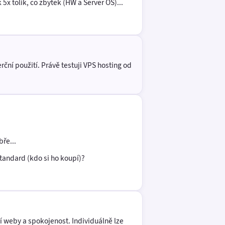
 5x tolik, co zbytek (HW a Server OS)...
ční použití. Právě testuji VPS hosting od
ře...
tandard (kdo si ho koupí)?
í weby a spokojenost. Individuálně lze