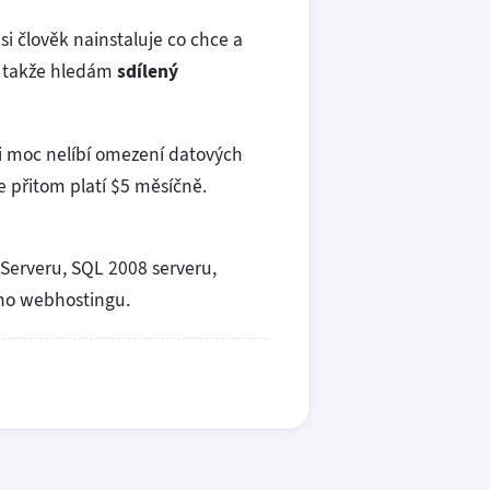
i člověk nainstaluje co chce a
e, takže hledám
sdílený
i moc nelíbí omezení datových
e přitom platí $5 měsíčně.
 Serveru, SQL 2008 serveru,
ého webhostingu.