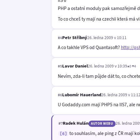
IIS 6
PHP a ostatní moduly pak samozřejmě dl
To co chceš ty mají na czechii která má v
Petr Stříbný
26. ledna 2009 v 10:11
#4
A co takhle VPS od Quantasoft?
http://q
Lavor Daniel
26. ledna 2009 v 10:39
▲0 ▼4
#5
Nevím, zda-li tam půjde dát to, co chcet
Lubomír Hauerland
26. ledna 2009 v 11:1
#6
U Godaddy.com mají PHP5 na IIS7, ale ne
Radek Hulán
26. ledna 200
#7
AUTOR WEBU
to souhlasím, ale ping z ČR mají ko
[6]