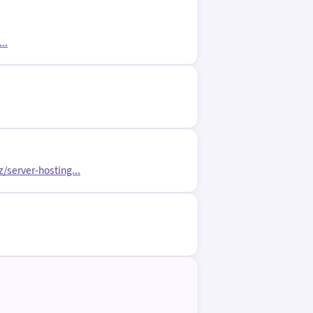
..
/server-hosting...