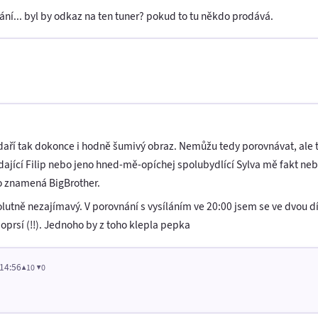
ílání... byl by odkaz na ten tuner? pokud to tu někdo prodává.
daří tak dokonce i hodně šumivý obraz. Nemůžu tedy porovnávat, ale t
jící Filip nebo jeno hned-mě-opíchej spolubydlící Sylva mě fakt ne
Co znamená BigBrother.
lutně nezajímavý. V porovnání s vysíláním ve 20:00 jsem se ve dvou dí
poprsí (!!). Jednoho by z toho klepla pepka
 14:56
▲10 ▼0