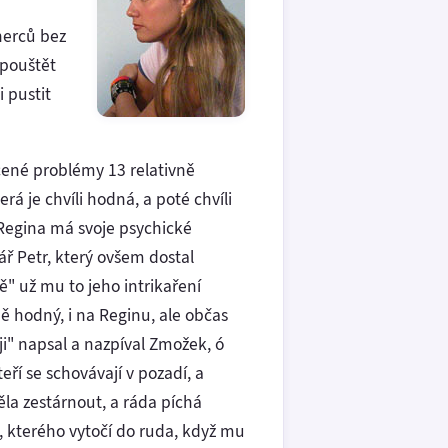
-herců bez
 pouštět
 pustit
ocené problémy 13 relativně
erá je chvíli hodná, a poté chvíli
 Regina má svoje psychické
ář Petr, který ovšem dostal
ě" už mu to jeho intrikaření
ě hodný, i na Reginu, ale občas
ji" napsal a nazpíval Zmožek, ó
ří se schovávají v pozadí, a
la zestárnout, a ráda píchá
a, kterého vytočí do ruda, když mu