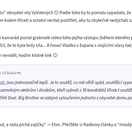
u" obvyatel vily VyVolených 🙂 Podle toho by to pomalu vypadalo, že 
olem třiceti a ostatní nechal postřílet, aby tu zbytečně nedýchali vz
 kamarád poslal grabnuté video toho jejího výstupu (během kterého 
, že to byla tedy síla... A řvoucí Vladko v županu s vlajícími vlasy taky
h neviděl, hodím klidně link 🙂
v 15:50
▲10 ▼0
mát
, jsou jednoznačně lepší. Je to soutěž, co má větší spád, soutěžící vyp
ru samotným aktérům i divákům, kteří vybrali z 39 kandidátů třináct soutě
třetí Duel. Big Brother se zabývá vyloučením jednoho z obyvatel domu p
t, a ráda píchá zajíčky
-> Ehm. Přečtěte si Radkovy články o "mladý