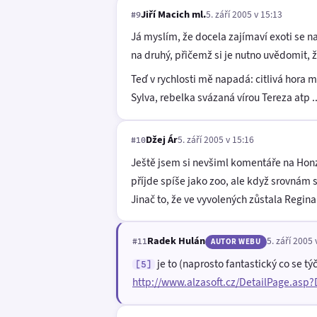
Jiří Macich ml.
5. září 2005 v 15:13
#9
Já myslím, že docela zajímaví exoti se n
na druhý, přičemž si je nutno uvědomit, 
Teď v rychlosti mě napadá: citlivá hora 
Sylva, rebelka svázaná vírou Tereza atp .
Džej Ár
5. září 2005 v 15:16
#10
Ještě jsem si nevšiml komentáře na Honz
příjde spíše jako zoo, ale když srovnám s
Jinač to, že ve vyvolených zůstala Regina
Radek Hulán
5. září 2005 
#11
AUTOR WEBU
je to (naprosto fantastický co se t
[5]
http://www.alzasoft.cz/DetailPage.asp