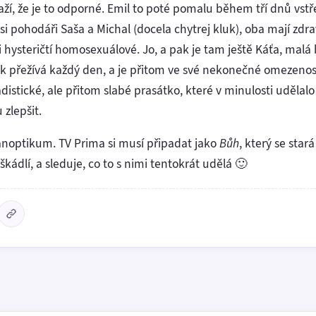
aží, že je to odporné. Emil to poté pomalu během tří dnů vstř
asi pohodáři Saša a Michal (docela chytrej kluk), oba mají zdr
ni hysteričtí homosexuálové. Jo, a pak je tam ještě Káťa, malá 
i tak přežívá každý den, a je přitom ve své nekonečné omezeno
adistické, ale přitom slabé prasátko, které v minulosti udělal
 zlepšit.
anoptikum. TV Prima si musí připadat jako
Bůh
, který se sta
kádlí, a sleduje, co to s nimi tentokrát udělá 🙂