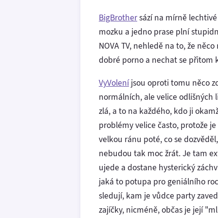
BigBrother
sází na mírně lechtivé
mozku a jedno prase plní stupidní
NOVA TV, nehledě na to, že něco m
dobré porno a nechat se přitom k
VyVolení
jsou oproti tomu něco zc
normálních, ale velice odlišných li
zlá, a to na každého, kdo ji oka
problémy velice často, protože je
velkou ránu poté, co se dozvěděl,
nebudou tak moc žrát. Je tam ext
ujede a dostane hysterický záchva
jaká to potupa pro geniálního ro
sledují, kam je vůdce party zave
zajíčky, nicméně, občas je její "