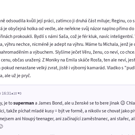
ě odsoudila kvůli její práci, zatímco ji druhá část miluje; Reginu, co
 je obyčejná holka od vedle, ale neřekne svůj názor naplno přímo do oč
eřinách prokoukli. Bydlí s námi Saša, což je fér kluk, navíc inteligentn
čka, výhru nechce, nicméně je adept na výhru. Máme tu Michala, jenž j
h nahromaděním a výbuchem. Slyšíme ječet Věru, ženu, co neví, co chce.
 cenu, občas uražený. Z Moniky na Emila skáče Rosťa, ten ale neví, jest
 a pokud nenastane velký zvrat, jistě i výborný kamarád. Vladko s "pud
, ale už je pryč.
v 16:31
▲10 ▼0
, je to
superman
a James Bond, ale u ženské se to bere jinak 😉 Chl
i, takže píchat mladé kusy = být ve formě, a nikoliv se chovat jako p
k, nejsem ani hloupý teenager, ani začínající zaměstnanec, ani stařec, 
🙂