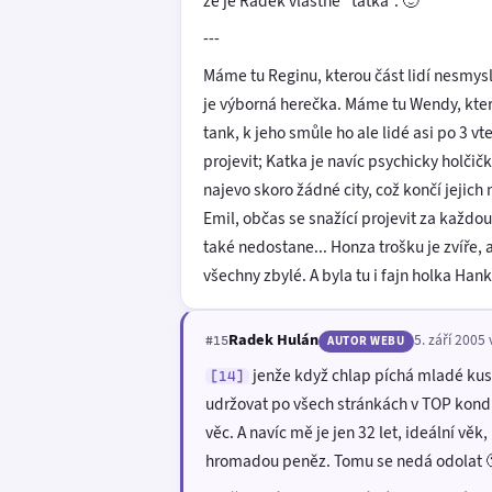
že je Radek vlastně "taťka". 🙂
---
Máme tu Reginu, kterou část lidí nesmysln
je výborná herečka. Máme tu Wendy, která
tank, k jeho smůle ho ale lidé asi po 3 vt
projevit; Katka je navíc psychicky holči
najevo skoro žádné city, což končí jejic
Emil, občas se snažící projevit za každou
také nedostane... Honza trošku je zvíře,
všechny zbylé. A byla tu i fajn holka Hanka
Radek Hulán
5. září 2005 
#15
AUTOR WEBU
jenže když chlap píchá mladé kusy
[14]
udržovat po všech stránkách v TOP kondic
věc. A navíc mě je jen 32 let, ideální vě
hromadou peněz. Tomu se nedá odolat 