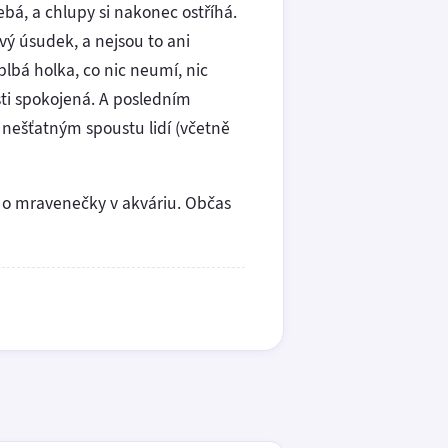
ebá, a chlupy si nakonec ostříhá.
avý úsudek, a nejsou to ani
blbá holka, co nic neumí, nic
sti spokojená. A posledním
o nešťatným spoustu lidí (včetně
rá o mravenečky v akváriu. Občas