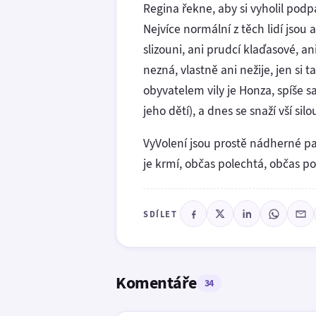
Regina řekne, aby si vyholil podp
Nejvíce normální z těch lidí jsou 
slizouni, ani prudcí klaďasové, a
nezná, vlastně ani nežije, jen s
obyvatelem vily je Honza, spíše s
jeho dětí), a dnes se snaží vší silou
VyVolení jsou prostě nádherné p
je krmí, občas polechtá, občas poš
SDÍLET
Komentáře
34