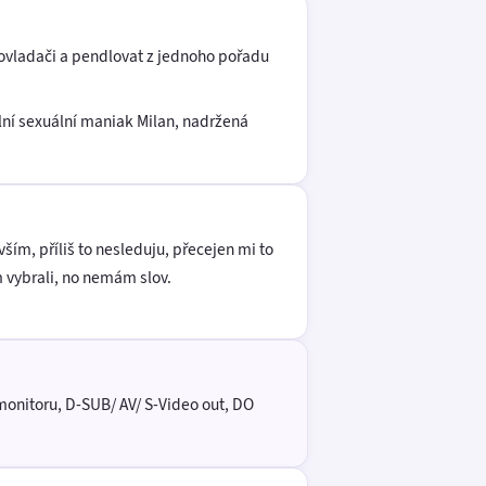
a ovladači a pendlovat z jednoho pořadu
ální sexuální maniak Milan, nadržená
m, příliš to nesleduju, přecejen mi to
am vybrali, no nemám slov.
 monitoru, D-SUB/ AV/ S-Video out, DO