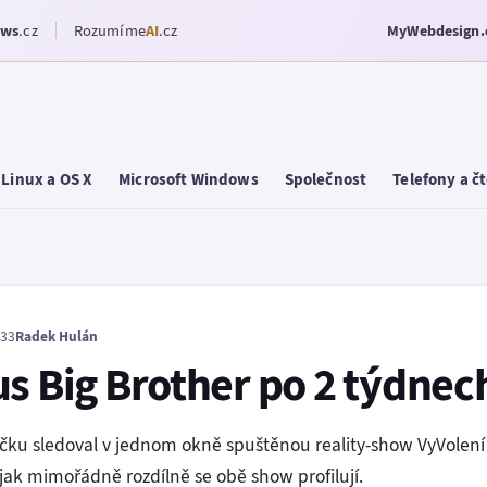
ows
.cz
Rozumíme
AI
.cz
MyWebdesign.
Linux a OS X
Microsoft Windows
Společnost
Telefony a č
:33
Radek Hulán
us Big Brother po 2 týdnec
očku sledoval v jednom okně spuštěnou reality-show VyVolení
jak mimořádně rozdílně se obě show profilují.