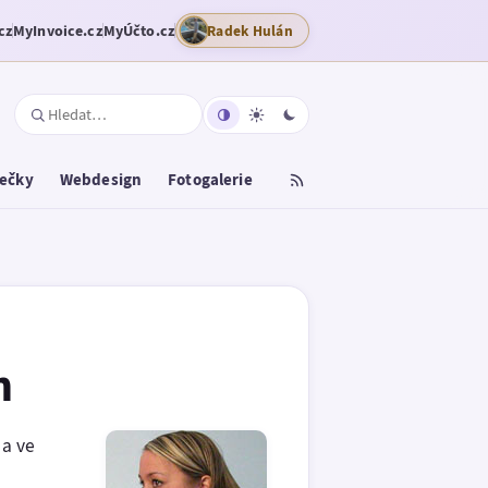
cz
MyInvoice.cz
MyÚčto.cz
Radek Hulán
tečky
Webdesign
Fotogalerie
h
 a ve