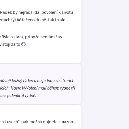
Radek by nejradši dal povolení k životu
duch 🙂 Ač řečeno drsně, tak to ale
přišla o stan), prtoože nemám čas
 stojí za to 🙂
adávají každý týden a ne jednou za čtrnáct
žících. Navíc VyVolení mají během týdne tři
ouze jedenkrát týdně
.
ch kusech", pak možná dojdete k názoru,