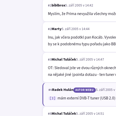
bíblbrox
5. září 2005 v 14:42
#1
Myslím, že Prima nevyužila všechny možn
Marty
5. září 2005 v 14:44
#2
Inu, jak včera podotkl pan Kocáb. Vyvol
by se k podobnému typu pořadu jako BB) 
Michal Tuláček
5. září 2005 v 14:47
#3
OT: Sledoval jste ve dvou různých oknech
na nějaké jiné (pointa dotazu - ten tun
Radek Hulán
5. září 2005 v
#4
AUTOR WEBU
mám externí DVB-T tuner (USB 2.0) 
[3]
Michal Tuláček
5. září 2005 v 14:51
#5