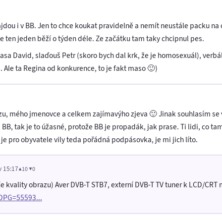
ajdou i v BB. Jen to chce koukat pravidelně a nemít neustále packu n
že ten jeden běží o týden déle. Ze začátku tam taky chcipnul pes.
masa David, slaďouš Petr (skoro bych dal krk, že je homosexuál), verb
.. Ale ta Regina od konkurence, to je fakt maso 🙂)
u, mého jmenovce a celkem zajímavýho zjeva 🙂 Jinak souhlasím se vší
 BB, tak je to úžasné, protože BB je propadák, jak prase. Ti lidi, co t
 je pro obyvatele vily teda pořádná podpásovka, je mi jich líto.
v 15:17
▲10 ▼0
ýče kvality obrazu) Aver DVB-T STB7, externí DVB-T TV tuner k LCD/CRT
?DPG=55593...