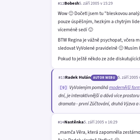
Bobesh
5. září 2005 v 15:29
#12
Wow 🙂 Dočetl jsem tu "bleskovou analýz
pouze úspěšným, hezkým a chytrým lidem k
víceméně sedí 🙂
BTW Regina je vážně psychopat, včera mi
sledovat VyVolené pravidelně 🙂 Musím říct
Pokud to ještě někdo ze zde diskutujícíc
Radek Hulán
5. září 2005 
#13
AUTOR WEBU
VyVoleným pomáhá
modernější for
[9]
dní, je interaktivnější a dává více prosto
dramata - první Zúčtování, druhá Výzva a 
Nastěnka
5. září 2005 v 16:29
#14
mamča Věra, která zapomněla zestárnou