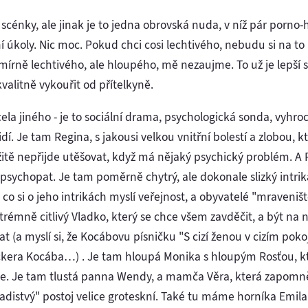
 scénky, ale jinak je to jedna obrovská nuda, v níž pár porno
 úkoly. Nic moc. Pokud chci cosi lechtivého, nebudu si na to
írně lechtivého, ale hloupého, mě nezaujme. To už je lepší si
valitně vykouřit od přítelkyně.
ela jiného - je to sociální drama, psychologická sonda, vyhr
dí. Je tam Regina, s jakousi velkou vnitřní bolestí a zlobou, kt
mžitě nepřijde utěšovat, když má nějaký psychický problém. A
 psychopat. Je tam poměrně chytrý, ale dokonale slizký intrik
 co si o jeho intrikách myslí veřejnost, a obyvatelé "mraveništ
rémně citlivý Vladko, který se chce všem zavděčit, a být na n
t (a myslí si, že Kocábovu písničku "S cizí ženou v cizím poko
ckera Kocába…) . Je tam hloupá Monika s hloupým Rosťou, kte
de. Je tam tlustá panna Wendy, a mamča Věra, která zapomně
mladistvý" postoj velice groteskní. Také tu máme horníka Emil