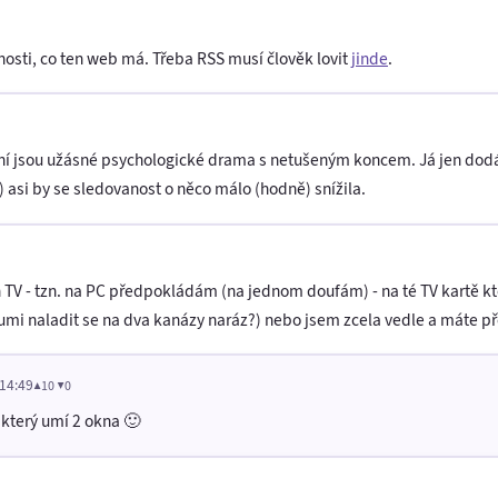
osti, co ten web má. Třeba RSS musí člověk lovit
jinde
.
ení jsou užásné psychologické drama s netušeným koncem. Já jen dod
asi by se sledovanost o něco málo (hodně) snížila.
 TV - tzn. na PC předpokládám (na jednom doufám) - na té TV kartě kt
er umi naladit se na dva kanázy naráz?) nebo jsem zcela vedle a máte
 14:49
▲10 ▼0
který umí 2 okna 🙂