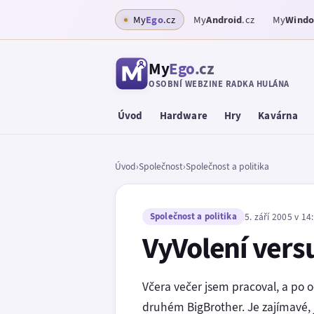
My
Ego
.cz
My
Android
.cz
My
Wind
My
Ego
.cz
OSOBNÍ WEBZINE RADKA HULÁNA
Úvod
Hardware
Hry
Kavárna
Úvod
›
Společnost
›
Společnost a politika
Společnost a politika
5. září 2005 v 14
VyVolení vers
Včera večer jsem pracoval, a po 
druhém BigBrother. Je zajímavé, 