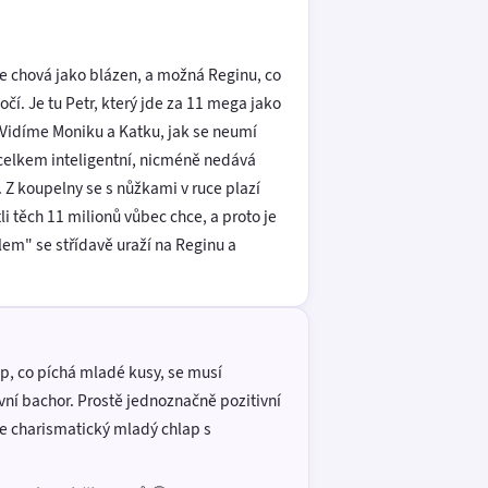
 se chová jako blázen, a možná Reginu, co
í. Je tu Petr, který jde za 11 mega jako
í. Vidíme Moniku a Katku, jak se neumí
e celkem inteligentní, nicméně nedává
 Z koupelny se s nůžkami v ruce plazí
li těch 11 milionů vůbec chce, a proto je
lem" se střídavě uraží na Reginu a
ap, co píchá mladé kusy, se musí
ivní bachor. Prostě jednoznačně pozitivní
ale charismatický mladý chlap s