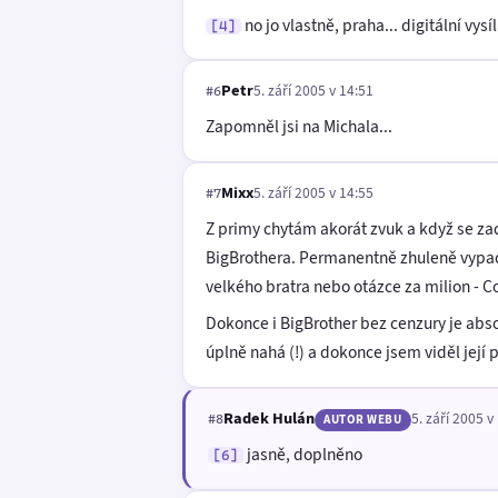
no jo vlastně, praha... digitální vys
[4]
Petr
5. září 2005 v 14:51
#6
Zapomněl jsi na Michala...
Mixx
5. září 2005 v 14:55
#7
Z primy chytám akorát zvuk a když se za
BigBrothera. Permanentně zhuleně vypada
velkého bratra nebo otázce za milion - 
Dokonce i BigBrother bez cenzury je abso
úplně nahá (!) a dokonce jsem viděl její 
Radek Hulán
5. září 2005 v
#8
AUTOR WEBU
jasně, doplněno
[6]