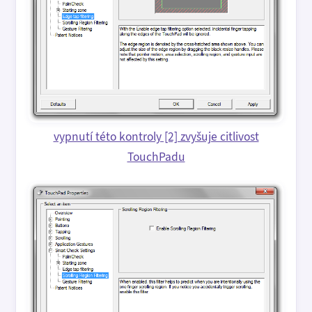
vypnutí této kontroly [2] zvyšuje citlivost
TouchPadu