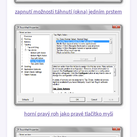
zapnutí možnosti táhnutí (okna) jedním prstem
horní pravý roh jako pravé tlačítko myši