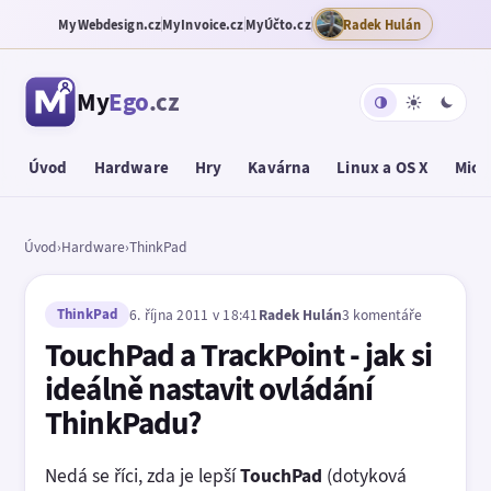
MyWebdesign.cz
MyInvoice.cz
MyÚčto.cz
Radek Hulán
My
Ego
.cz
Úvod
Hardware
Hry
Kavárna
Linux a OS X
Micr
Úvod
›
Hardware
›
ThinkPad
ThinkPad
6. října 2011 v 18:41
Radek Hulán
3 komentáře
TouchPad a TrackPoint - jak si
ideálně nastavit ovládání
ThinkPadu?
Nedá se říci, zda je lepší
TouchPad
(dotyková