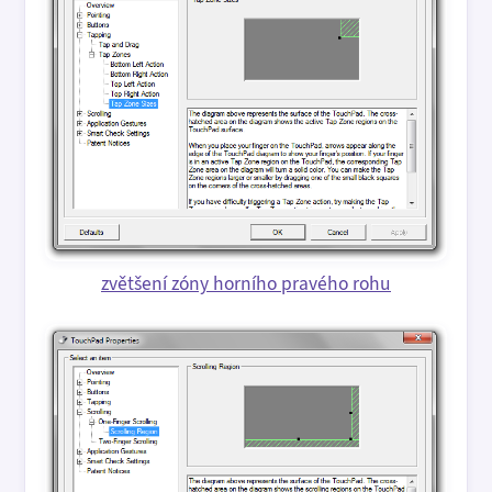
zvětšení zóny horního pravého rohu