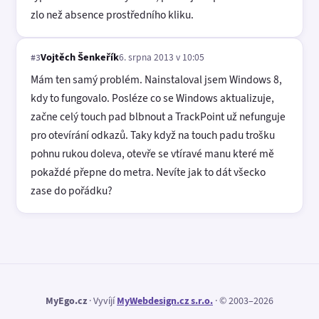
zlo než absence prostředního kliku.
Vojtěch Šenkeřík
6. srpna 2013 v 10:05
#3
Mám ten samý problém. Nainstaloval jsem Windows 8,
kdy to fungovalo. Posléze co se Windows aktualizuje,
začne celý touch pad blbnout a TrackPoint už nefunguje
pro otevírání odkazů. Taky když na touch padu trošku
pohnu rukou doleva, otevře se vtíravé manu které mě
pokaždé přepne do metra. Nevíte jak to dát všecko
zase do pořádku?
MyEgo.cz
· Vyvíjí
MyWebdesign.cz s.r.o.
· © 2003–2026