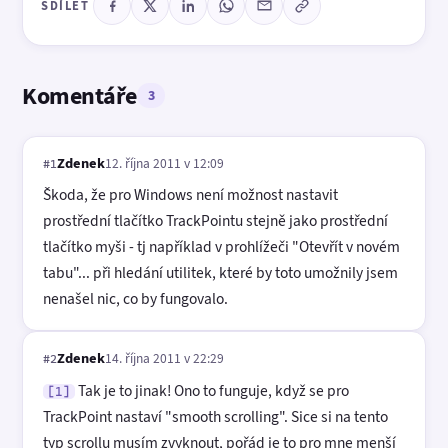
SDÍLET
Komentáře
3
Zdenek
12. října 2011 v 12:09
#1
Škoda, že pro Windows není možnost nastavit
prostřední tlačítko TrackPointu stejně jako prostřední
tlačítko myši - tj například v prohlížeči "Otevřít v novém
tabu"... při hledání utilitek, které by toto umožnily jsem
nenašel nic, co by fungovalo.
Zdenek
14. října 2011 v 22:29
#2
Tak je to jinak! Ono to funguje, když se pro
[1]
TrackPoint nastaví "smooth scrolling". Sice si na tento
typ scrollu musím zvyknout, pořád je to pro mne menší