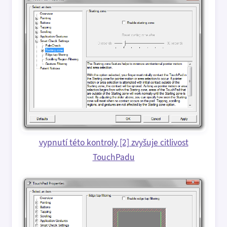
vypnutí této kontroly [2] zvyšuje citlivost
TouchPadu