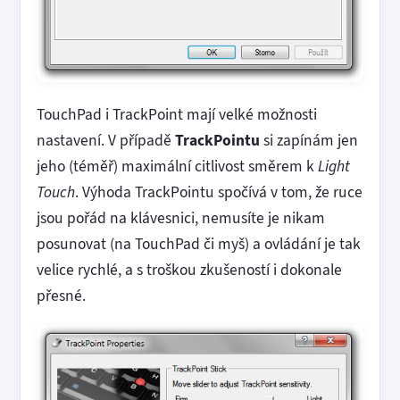
TouchPad i TrackPoint mají velké možnosti
nastavení. V případě
TrackPointu
si zapínám jen
jeho (téměř) maximální citlivost směrem k
Light
Touch
. Výhoda TrackPointu spočívá v tom, že ruce
jsou pořád na klávesnici, nemusíte je nikam
posunovat (na TouchPad či myš) a ovládání je tak
velice rychlé, a s troškou zkušeností i dokonale
přesné.