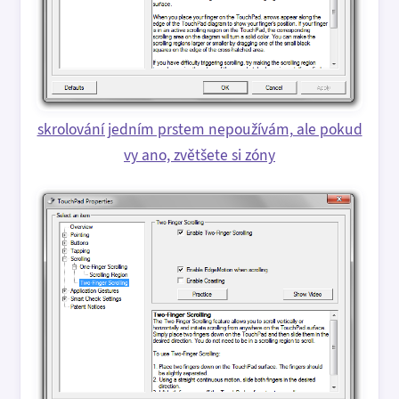
skrolování jedním prstem nepoužívám, ale pokud
vy ano, zvětšete si zóny