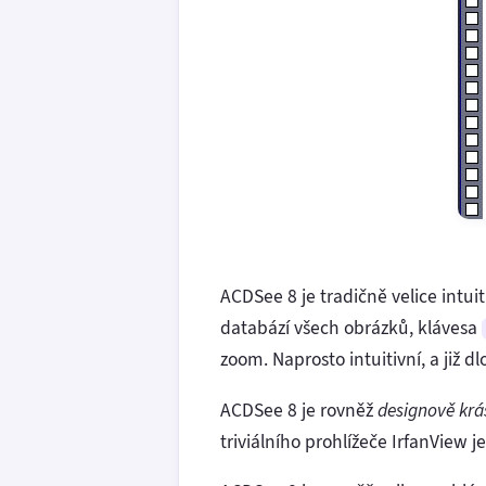
ACDSee 8 je tradičně velice intui
databází všech obrázků, klávesa
zoom. Naprosto intuitivní, a již d
ACDSee 8 je rovněž
designově krá
triviálního prohlížeče IrfanView j