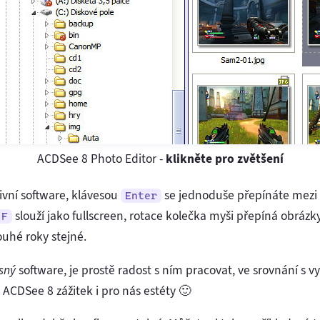
ACDSee 8 Photo Editor -
klikněte pro zvětšení
tivní software, klávesou
se jednoduše přepínáte mezi
Enter
slouží jako fullscreen, rotace kolečka myši přepíná obrázk
F
louhé roky stejné.
sný
software, je prostě radost s ním pracovat, ve srovnání s
e ACDSee 8 zážitek i pro nás estéty 🙂