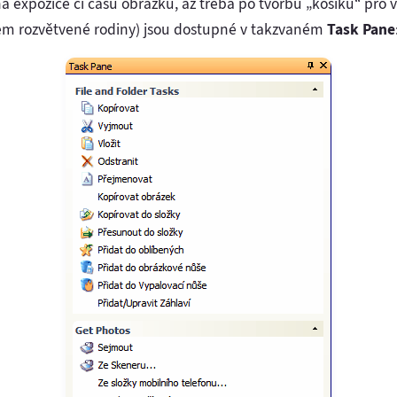
a expozice či času obrázku, až třeba po tvorbu „košíku“ pro 
tkem rozvětvené rodiny) jsou dostupné v takzvaném
Task Pane