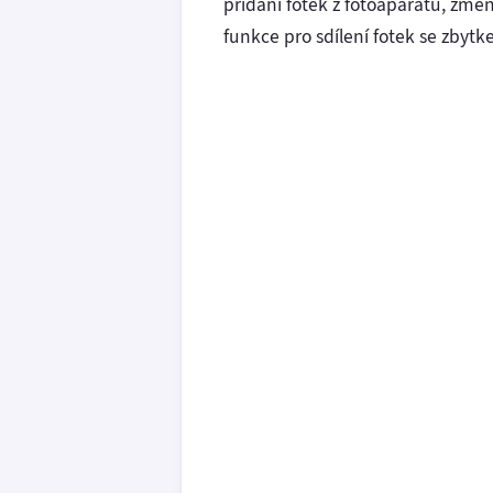
přidání fotek z fotoaparátu, změn
funkce pro sdílení fotek se zby