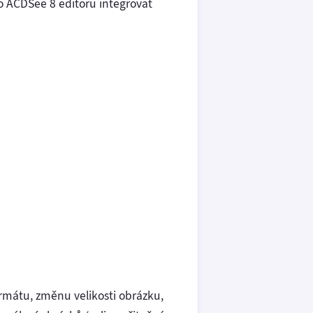
to ACDSee 8 editoru integrovat
rmátu, změnu velikosti obrázku,