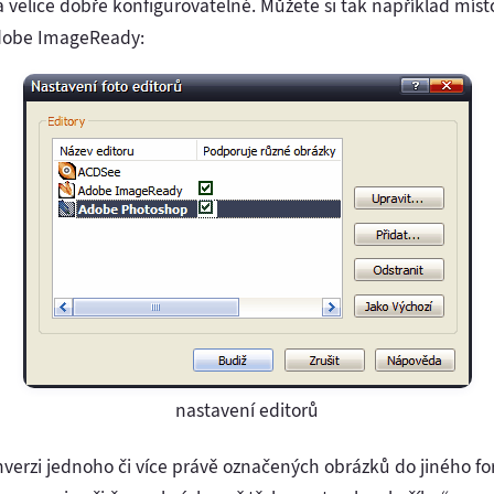
a velice dobře konfigurovatelné. Můžete si tak například mís
Adobe ImageReady:
nastavení editorů
verzi jednoho či více právě označených obrázků do jiného fo