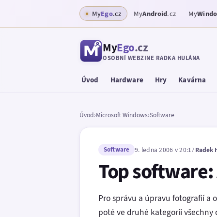
My
Ego
.cz
My
Android
.cz
My
Wind
My
Ego
.cz
OSOBNÍ WEBZINE RADKA HULÁNA
Úvod
Hardware
Hry
Kavárna
Úvod
›
Microsoft Windows
›
Software
Software
9. ledna 2006 v 20:17
Radek 
Top software:
Pro správu a úpravu fotografií a 
poté ve druhé kategorii všechny 