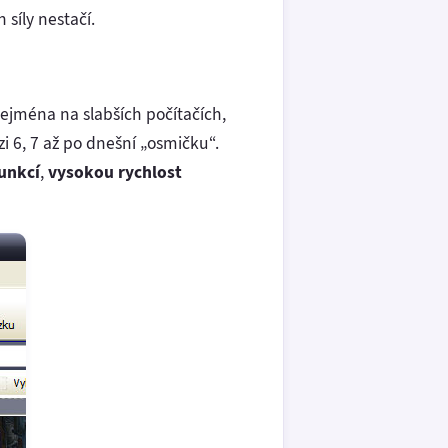
h síly nestačí.
zejména na slabších počítačích,
i 6, 7 až po dnešní „osmičku“.
unkcí
,
vysokou rychlost