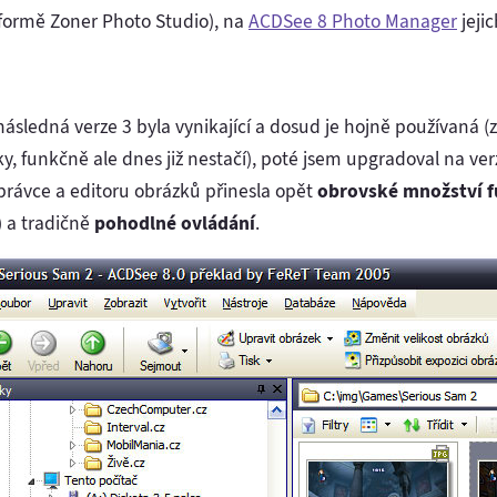
 formě Zoner Photo Studio), na
ACDSee 8 Photo Manager
jejic
8
ásledná verze 3 byla vynikající a dosud je hojně používaná (
, funkčně ale dnes již nestačí), poté jsem upgradoval na verz
právce a editoru obrázků přinesla opět
obrovské množství f
) a tradičně
pohodlné ovládání
.