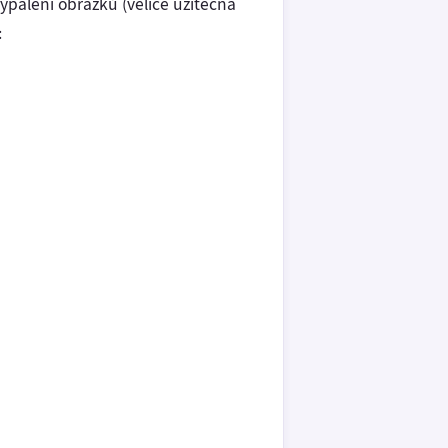
vypálení obrázků (velice užitečná
: