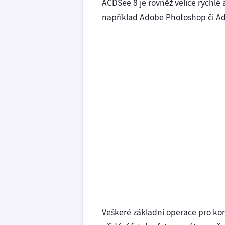
ACDSee 8 je rovněž velice rychlé 
například Adobe Photoshop či 
Veškeré základní operace pro kon