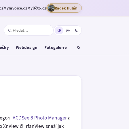
cz
MyInvoice.cz
MyÚčto.cz
Radek Hulán
tečky
Webdesign
Fotogalerie
egorii
ACDSee 8 Photo Manager
a
 XnView či IrfanView snaží jak