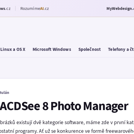
ows
.cz
Rozumíme
AI
.cz
MyWebdesign.
Linux a OS X
Microsoft Windows
Společnost
Telefony a č
Hulán
 ACDSee 8 Photo Manager
obrázků existují dvě kategorie software, máme zde v první kat
ostatní programy. Ať už se konkurence ve formě freewarového