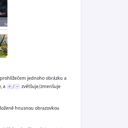
 prohlížečem jednoho obrázku a
y, a
/
zvětšuje/zmenšuje
+
-
 vyloženě hnusnou obrazovkou