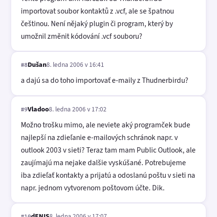
importovat soubor kontaktů z .vcf, ale se špatnou
češtinou. Není nějaký plugin či program, který by
umožnil změnit kódování .vcf souboru?
Dušan
8. ledna 2006 v 16:41
#8
a dajú sa do toho importovať e-maily z Thudnerbirdu?
Vladoo
8. ledna 2006 v 17:02
#9
Možno trošku mimo, ale neviete aký programček bude
najlepší na zdieľanie e-mailových schránok napr. v
outlook 2003 v sieti? Teraz tam mam Public Outlook, ale
zaujímajú ma nejake dalšie vyskúšané. Potrebujeme
iba zdieľať kontakty a prijatú a odoslanú poštu v sieti na
napr. jednom vytvorenom poštovom účte. Dik.
dENIS
8. ledna 2006 v 17:07
#10