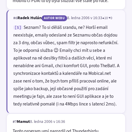
mobilu či PDA! to by byla služba! vše stále po ruce.
Radek Hulán
8. ledna 2006 v 16:33
▲10 ▼0
#6
AUTOR WEBU
Seznam? To si děláš srandu, ne? Horší email
[5]
neexistuje, emaily odeslané ze Seznamu občas dojdou
za 3 dny, občas vůbec, spam filtr je naprosto nefunkční.
To je odporná služba 😉 Emaily chci mít u sebe a
aplikovat na ně desítky filtrů a dalších věcí, které mi
nenabídne ani Gmail, chci komfort GUI, proto TheBat!. A
synchronizace kontaktů a kalendáře na Mobical.net
zase není o tom, že bych tom příliš pracoval online, ale
spíše jako backup, její občasné použití pro zadání
meetingu je fajn, ale zase to není GUI aplikace a je to
tedy relativně pomalé (i na 4Mbps lince s latencí 2ms).
Mamut
8. ledna 2006 v 16:36
#7
Tento program umí narozdíl od Thunderbirdu