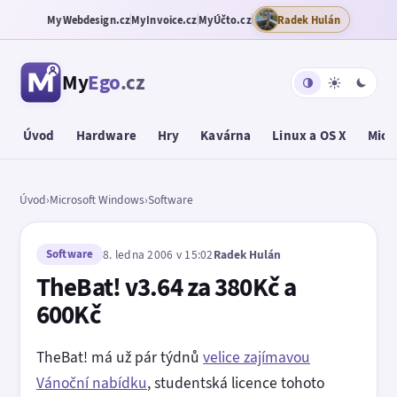
MyWebdesign.cz
MyInvoice.cz
MyÚčto.cz
Radek Hulán
My
Ego
.cz
Úvod
Hardware
Hry
Kavárna
Linux a OS X
Micr
Úvod
›
Microsoft Windows
›
Software
Software
8. ledna 2006 v 15:02
Radek Hulán
TheBat! v3.64 za 380Kč a
600Kč
TheBat! má už pár týdnů
velice zajímavou
Vánoční nabídku
, studentská licence tohoto