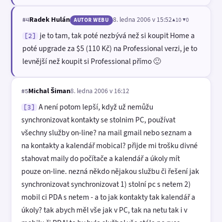
Radek Hulán
8. ledna 2006 v 15:52
▲10 ▼0
#4
AUTOR WEBU
je to tam, tak poté nezbývá než si koupit Home a
[2]
poté upgrade za $5 (110 Kč) na Professional verzi, je to
levnější než koupit si Professional přímo 🙂
Michal Šiman
8. ledna 2006 v 16:12
#5
A není potom lepší, když už nemůžu
[3]
synchronizovat kontakty se stolnim PC, používat
všechny služby on-line? na mail gmail nebo seznam a
na kontakty a kalendář mobical? přijde mi trošku divné
stahovat maily do počítače a kalendář a úkoly mít
pouze on-line. nezná někdo nějakou službu či řešení jak
synchronizovat synchronizovat 1) stolní pc s netem 2)
mobil ci PDA s netem - a to jak kontakty tak kalendář a
úkoly? tak abych měl vše jak v PC, tak na netu tak i v