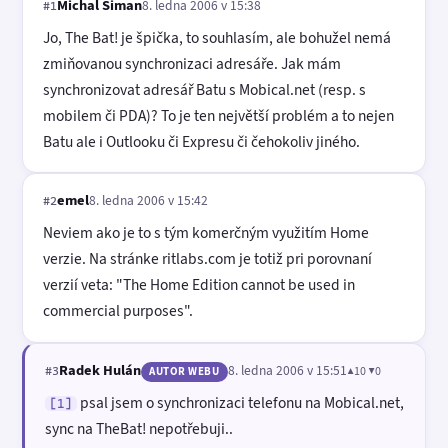
Michal Šiman
8. ledna 2006 v 15:38
#1
Jo, The Bat! je špička, to souhlasím, ale bohužel nemá
zmiňovanou synchronizaci adresáře. Jak mám
synchronizovat adresář Batu s Mobical.net (resp. s
mobilem či PDA)? To je ten největší problém a to nejen
Batu ale i Outlooku či Expresu či čehokoliv jiného.
emel
8. ledna 2006 v 15:42
#2
Neviem ako je to s tým komerčným využitím Home
verzie. Na stránke ritlabs.com je totiž pri porovnaní
verzií veta: "The Home Edition cannot be used in
commercial purposes".
Radek Hulán
8. ledna 2006 v 15:51
▲10 ▼0
#3
AUTOR WEBU
psal jsem o synchronizaci telefonu na Mobical.net,
[1]
sync na TheBat! nepotřebuji..