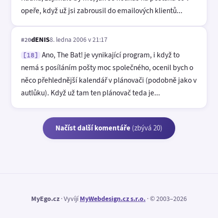
opeře, když už jsi zabrousil do emailových klientů...
dENIS
8. ledna 2006 v 21:17
#20
Ano, The Bat! je vynikající program, i když to
[18]
nemá s posíláním pošty moc společného, ocenil bych o
něco přehlednější kalendář v plánovači (podobně jako v
autlůku). Když už tam ten plánovač teda je...
Načíst další komentáře
(zbývá 20)
MyEgo.cz
· Vyvíjí
MyWebdesign.cz s.r.o.
· © 2003–2026