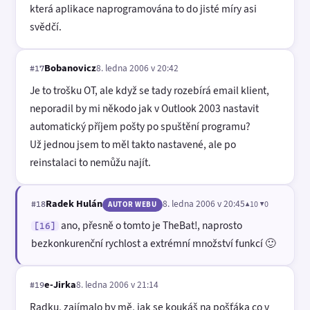
která aplikace naprogramována to do jisté míry asi
svědčí.
Bobanovicz
8. ledna 2006 v 20:42
#17
Je to trošku OT, ale když se tady rozebírá email klient,
neporadil by mi někodo jak v Outlook 2003 nastavit
automatický příjem pošty po spuštění programu?
Už jednou jsem to měl takto nastavené, ale po
reinstalaci to nemůžu najít.
Radek Hulán
8. ledna 2006 v 20:45
▲10 ▼0
#18
AUTOR WEBU
ano, přesně o tomto je TheBat!, naprosto
[16]
bezkonkurenční rychlost a extrémní množství funkcí 🙂
e-Jirka
8. ledna 2006 v 21:14
#19
Radku, zajímalo by mě, jak se koukáš na pošťáka co v