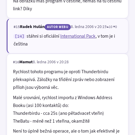
Na obrázku máš program v češtině, nemáš na tu češtinu
link? Díky
Radek Hulán
8. ledna 2006 v 20:19
▲10 ▼0
#15
AUTOR WEBU
stáhni si oficiální
International Pack
, v tom je i
[14]
čeština
Mamut
8. ledna 2006 v 20:28
#16
Rychlost tohoto programu je oproti Thunderbirdu
překvapivá. Záložky na třídění zpráv nebo zobrazení
příloh jsou výborná věc.
Malé srovnání, rychlost importu z Windows Address
Booku (asi 100 kontaktů) do:
Thunderbirdu - cca 25s (ano pětadvacet vteřin)
TheBatu - méně než 1 vteřina, okamžitě
Není to úplně bežná operace, ale o tom jak efektivně je