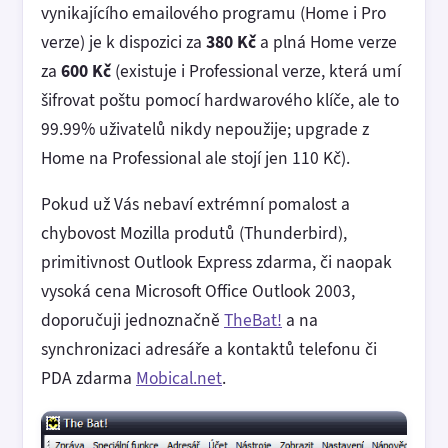
vynikajícího emailového programu (Home i Pro
verze) je k dispozici za
380 Kč
a plná Home verze
za
600 Kč
(existuje i Professional verze, která umí
šifrovat poštu pomocí hardwarového klíče, ale to
99.99% uživatelů nikdy nepoužije; upgrade z
Home na Professional ale stojí jen 110 Kč).
Pokud už Vás nebaví extrémní pomalost a
chybovost Mozilla produtů (Thunderbird),
primitivnost Outlook Express zdarma, či naopak
vysoká cena Microsoft Office Outlook 2003,
doporučuji jednoznačně
TheBat!
a na
synchronizaci adresáře a kontaktů telefonu či
PDA zdarma
Mobical.net
.