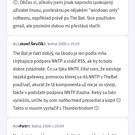
🙂. Občas si, ačkoliv jsem jinak naprosto spokojený
uživatel linuxu, postesknu pe nějakém "windows only"
softwaru, například právě po The Bat. Sice používám
gmail, ale poslední dobou mi přestává stačit.
Jozef Ševčík
8. ledna 2006 v 19:29
#13
The Bat je fakt dobrý, na škodu je len podľa mňa
chýbajúca podpora NNTP a snáď RSS, ak by to bolo
dobre zvládnuté. Čo sa týka NNTP, čítal som, že existuje
nejaká gateway, pomocou ktorej sa dá NNTP v TheBat
používať, akurát že tá komponenta už nie je vo vývoji,
takže v podstate podpora NNTP žiadna. Keby sa toto
vyriešilo, určite by som naňho hneď presedlal a kúpil 🙁
Takto si musím vystačiť s Thunderbirdom 🙁
Petr
8. ledna 2006 v 20:04
#14