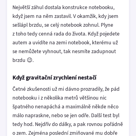
Největší záhul dostala konstrukce notebooku,
když jsem na něm zastavil. V okamžik, kdy jsem
sešlápl brzdu, se celý notebook zohnul. Plyne
z toho tedy cenná rada do života. Když pojedete
autem a uvidíte na zemi notebook, kterému už
se nemůžete vyhnout, tak nesmíte zadupnout
brzdu 😉.
Když gravitační zrychlení nestačí
Četné zkušenosti už mi dávno prozradily, že pád
notebooku i z několika metrů většinou nic
špatného nenapáchá a maximálně někde něco
málo napraskne, nebo se jen odře. Další test byl
tedy hod. Nejdřív do dálky, a pak rovnou pořádně
o zem. Zejména poslední zmiňované mu dobře