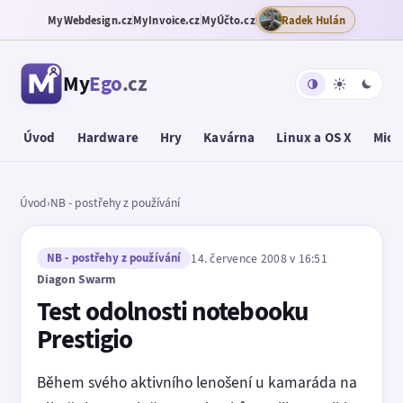
MyWebdesign.cz
MyInvoice.cz
MyÚčto.cz
Radek Hulán
My
Ego
.cz
Úvod
Hardware
Hry
Kavárna
Linux a OS X
Micr
Úvod
›
NB - postřehy z používání
NB - postřehy z používání
14. července 2008 v 16:51
Diagon Swarm
Test odolnosti notebooku
Prestigio
Během svého aktivního lenošení u kamaráda na