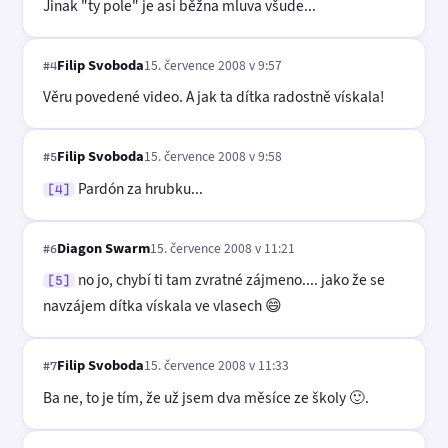
Jinak "ty pole" je asi běžna mluva všude...
Filip Svoboda
15. července 2008 v 9:57
#4
Věru povedené video. A jak ta dítka radostně vískala!
Filip Svoboda
15. července 2008 v 9:58
#5
Pardón za hrubku...
[4]
Diagon Swarm
15. července 2008 v 11:21
#6
no jo, chybí ti tam zvratné zájmeno.... jako že se
[5]
navzájem dítka vískala ve vlasech 😄
Filip Svoboda
15. července 2008 v 11:33
#7
Ba ne, to je tím, že už jsem dva měsíce ze školy 🙂.