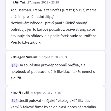
Jiří Tužil
17. srpna 2008 v 23:28
#8
Ach.. barbaři. Třeba já ten noťas (Prestigio 157) marně
sháním pro náhradní díly :/
Nezbyl vám náhodou pravý pant? Klidně ohnutý,
potřebuju jen to kovové pouzdro z pravé strany, co se
šroubuje do základy. ale podle fotek bude asi zničené.
Přesto kdyžtak dík.
Diagon Swarm
18. srpna 2008 v 9:53
#9
Ta součástka pravděpodobně přežila, ale
[8]
notebook už poputoval dál k likvidaci, takže nemohu
sloužit.
Jiří Tužil
19. srpna 2008 v 16:48
#10
Jestli putoval k nějaké "ekologické" likvidaci..
[9]
kam? V takové firmě by se dalo asi leccos náhradního