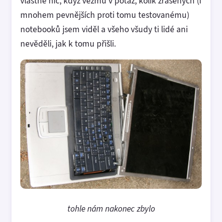
vlastně nic, když vezmu v potaz, kolik zrasených (i
mnohem pevnějších proti tomu testovanému)
notebooků jsem viděl a všeho všudy ti lidé ani
nevěděli, jak k tomu přišli.
tohle nám nakonec zbylo