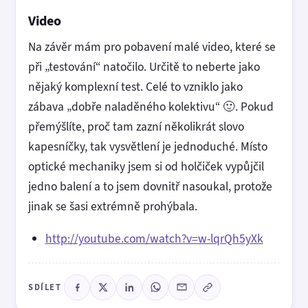
Video
Na závěr mám pro pobavení malé video, které se
při „testování“ natočilo. Určitě to neberte jako
nějaký komplexní test. Celé to vzniklo jako
zábava „dobře naladěného kolektivu“ 🙂. Pokud
přemýšlíte, proč tam zazní několikrát slovo
kapesníčky, tak vysvětlení je jednoduché. Místo
optické mechaniky jsem si od holčiček vypůjčil
jedno balení a to jsem dovnitř nasoukal, protože
jinak se šasi extrémně prohýbala.
http://youtube.com/watch?v=w-lqrQh5yXk
SDÍLET