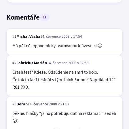
Komentáře
11
Michal Vácha
14. července 2008 v 17:54
#1
Má pěkně ergonomicky tvarovanou klávesnici 🙂
Fabricius Marián
14. července 2008 v 17:58
#2
Crash test? Kdeže. Odsúdenie na smrť to bolo.
Čo tak to fakt testnúť s tým ThinkPadom? Napríklad 14"
R61 😄D.
Beran
14. července 2008 v 21:07
#3
pěkne. hlašky "ja ho potřebuju dat na reklamaci" seděli
😮)