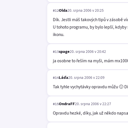
Olda
20. srpna 2006 v 20:25
#12
Dík. Jestli máš takových tipů v zásobě ví
U tohoto programu, by bylo lepší, kdyby 
ikonu.
spage
20. srpna 2006 v 20:42
#13
ja osobne to řeším na myši, mám mx1000 o
Láďa
20. srpna 2006 v 22:09
#14
Tak tyhle vychytávky opravdu můžu 🙂 Dí
OndraFF
20. srpna 2006 v 22:27
#15
Opravdu hezké, díky, jak už někdo napsal