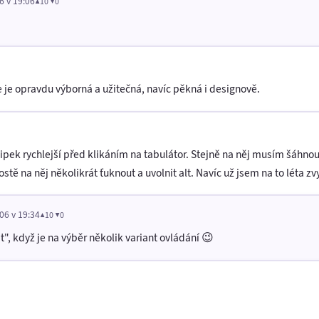
6 v 19:06
▲10 ▼0
e je opravdu výborná a užitečná, navíc pěkná i designově.
ipek rychlejší před klikáním na tabulátor. Stejně na něj musím šáhnout
tě na něj několikrát ťuknout a uvolnit alt. Navíc už jsem na to léta zv
06 v 19:34
▲10 ▼0
, když je na výběr několik variant ovládání 😉