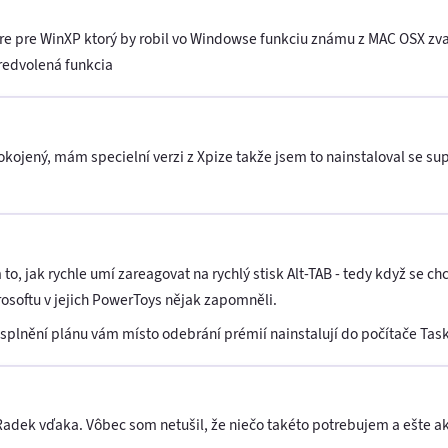
are pre WinXP ktorý by robil vo Windowse funkciu známu z MAC OSX z
redvolená funkcia
kojený, mám specielní verzi z Xpize takže jsem to nainstaloval se supe
o, jak rychle umí zareagovat na rychlý stisk Alt-TAB - tedy když se c
osoftu v jejich PowerToys nějak zapomněli.
 nesplnění plánu vám místo odebrání prémií nainstalují do počítače Ta
 Radek vďaka. Vôbec som netušil, že niečo takéto potrebujem a ešte a