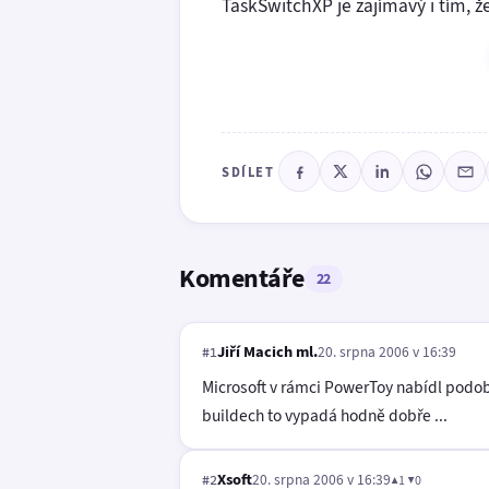
TaskSwitchXP je zajímavý i tím, ž
SDÍLET
Komentáře
22
Jiří Macich ml.
20. srpna 2006 v 16:39
#1
Microsoft v rámci PowerToy nabídl podobno
buildech to vypadá hodně dobře ...
Xsoft
20. srpna 2006 v 16:39
▲1 ▼0
#2