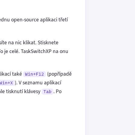
dnu open-source aplikaci třetí
te na nic klikat. Stisknete
To je celé. TaskSwitchXP na onu
ikací také
(popřípadě
Win+F12
). V seznamu aplikací
Win+X
ále tisknutí klávesy
. Po
Tab