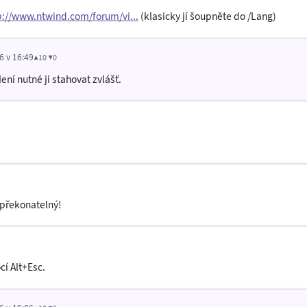
p://www.ntwind.com/forum/vi...
(klasicky jí šoupněte do /Lang)
6 v 16:49
▲10 ▼0
Není nutné ji stahovat zvlášť.
epřekonatelný!
cí Alt+Esc.