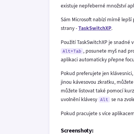
existuje nepřeberné množství apli
Sám Microsoft nabízí mírně lepší
strany -
TaskSwitchXP
.
Použití TaskSwitchXP je snadné v 
, posunete myš nad pro
Alt+Tab
aplikaci automaticky přepne focu
Pokud preferujete jen klávesnici
jinou kávesovou zkratku, můžete
můžete listovat také pomocí kur
uvolnění klávesy
se na zvol
Alt
Pokud pracujete s více aplikacem
Screenshoty: