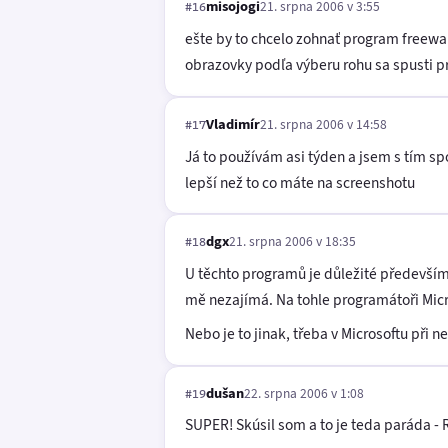
misojogi
21. srpna 2006 v 3:55
#16
ešte by to chcelo zohnať program freew
obrazovky podľa výberu rohu sa spusti p
Vladimír
21. srpna 2006 v 14:58
#17
Já to používám asi týden a jsem s tím spo
lepší než to co máte na screenshotu
dgx
21. srpna 2006 v 18:35
#18
U těchto programů je důležité především t
mě nezajímá. Na tohle programátoři Micr
Nebo je to jinak, třeba v Microsoftu při
dušan
22. srpna 2006 v 1:08
#19
SUPER! Skúsil som a to je teda paráda -