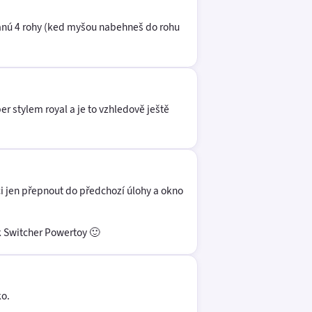
vanú 4 rohy (ked myšou nabehneš do rohu
r stylem royal a je to vzhledově ještě
hci jen přepnout do předchozí úlohy a okno
sk Switcher Powertoy 🙂
ko.