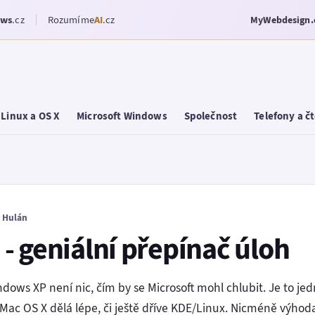
ows
.cz
Rozumíme
AI
.cz
MyWebdesign.
Linux a OS X
Microsoft Windows
Společnost
Telefony a č
 Hulán
- geniální přepínač úloh
ows XP není nic, čím by se Microsoft mohl chlubit. Je to jed
 Mac OS X dělá lépe, či ještě dříve KDE/Linux. Nicméně výhod