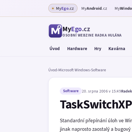
My
Ego
.cz
My
Android
.cz
My
Wind
My
Ego
.cz
OSOBNÍ WEBZINE RADKA HULÁNA
Úvod
Hardware
Hry
Kavárna
Úvod
›
Microsoft Windows
›
Software
Software
20. srpna 2006 v 15:49
Radek
TaskSwitchXP 
Standardní přepínání úloh ve Wind
jinak naprosto zaostalý a bugový