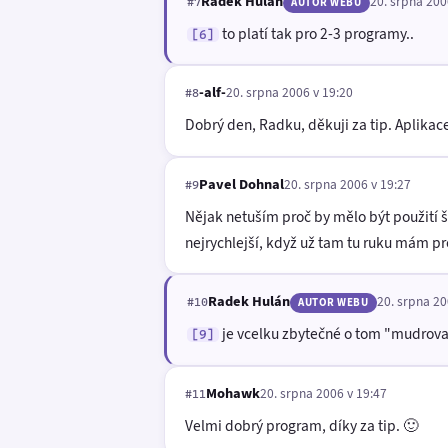
Radek Hulán
20. srpna 200
#7
AUTOR WEBU
to platí tak pro 2-3 programy..
[6]
-alf-
20. srpna 2006 v 19:20
#8
Dobrý den, Radku, děkuji za tip. Aplikac
Pavel Dohnal
20. srpna 2006 v 19:27
#9
Nějak netuším proč by mělo být použití š
nejrychlejší, když už tam tu ruku mám pros
Radek Hulán
20. srpna 20
#10
AUTOR WEBU
je vcelku zbytečné o tom "mudrovat"
[9]
Mohawk
20. srpna 2006 v 19:47
#11
Velmi dobrý program, díky za tip. 🙂