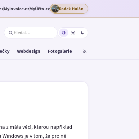
cz
MyInvoice.cz
MyÚčto.cz
Radek Hulán
tečky
Webdesign
Fotogalerie
na z mála věcí, kterou například
a Windows je v tom, že pro ně