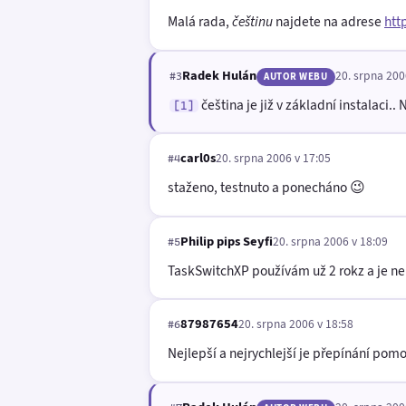
Malá rada,
češtinu
najdete na adrese
htt
Radek Hulán
20. srpna 200
#3
AUTOR WEBU
čeština je již v základní instalaci.. 
[1]
carl0s
20. srpna 2006 v 17:05
#4
staženo, testnuto a ponecháno 😉
Philip pips Seyfi
20. srpna 2006 v 18:09
#5
TaskSwitchXP používám už 2 rokz a je n
87987654
20. srpna 2006 v 18:58
#6
Nejlepší a nejrychlejší je přepínání pomo