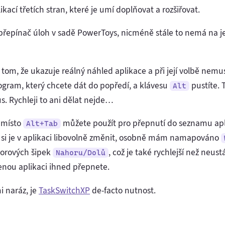
kací třetích stran, které je umí doplňovat a rozšiřovat.
 přepínač úloh v sadě PowerToys, nicméně stále to nemá na je
tom, že ukazuje reálný náhled aplikace a při její volbě nemusí
gram, který chcete dát do popředí, a klávesu
pustíte. 
Alt
s. Rychleji to ani dělat nejde…
, místo
můžete použít pro přepnutí do seznamu apl
Alt+Tab
 si je v aplikaci libovolně změnit, osobně mám namapováno
zorových šipek
, což je také rychlejší než neust
Nahoru/Dolů
enou aplikaci ihned přepnete.
i naráz, je
TaskSwitchXP
de-facto nutnost.