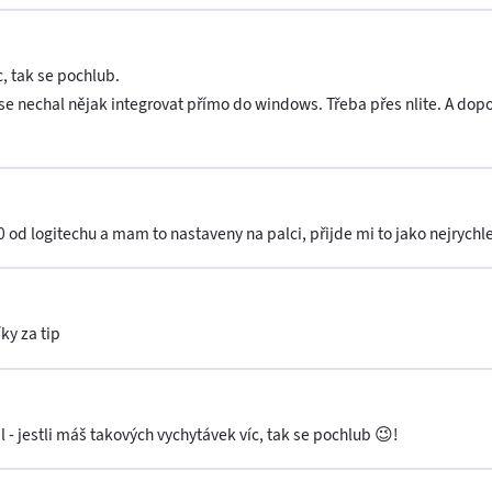
c, tak se pochlub.
se nechal nějak integrovat přímo do windows. Třeba přes nlite. A dop
d logitechu a mam to nastaveny na palci, přijde mi to jako nejrychle
ky za tip
 - jestli máš takových vychytávek víc, tak se pochlub 😉!