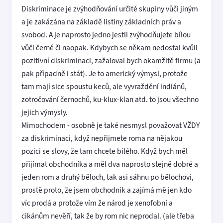
Diskriminace je zvýhodňování určité skupiny vůči jiným
a je zakázána na základě listiny základních práv a
svobod. A je naprosto jedno jestli zvýhodňujete bílou
vůči černé či naopak. Kdybych se někam nedostal kvůli
pozitivní diskriminaci, zažaloval bych okamžitě firmu (a
pak případně i stát). Je to americký výmysl, protože
tam mají sice spoustu keců, ale vyvraždění indiánů,
zotročování černochů, ku-klux-klan atd. to jsou všechno
jejich výmysly.
Mimochodem - osobně je také nesmysl považovat VŽDY
za diskriminaci, když nepřijmete roma na nějakou
pozici se slovy, že tam chcete bílého. Když bych měl
přijímat obchodníka a měl dva naprosto stejně dobré a
jeden rom a druhý běloch, tak asi sáhnu po bělochovi,
prostě proto, že jsem obchodník a zajímá mě jen kdo
víc prodá a protože vím že národ je xenofobní a
cikánům nevěří, tak že by rom nic neprodal. (ale třeba