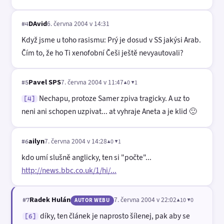
DAvid
6. června 2004 v 14:31
#4
Když jsme u toho rasismu: Prý je dosud v SS jakýsi Arab.
Čím to, že ho Ti xenofobní Češi ještě nevyautovali?
Pavel SPS
7. června 2004 v 11:47
▲0 ▼1
#5
Nechapu, protoze Samer zpiva tragicky. A uz to
[4]
neni ani schopen uzpivat... at vyhraje Aneta a je klid 🙂
ailyn
7. června 2004 v 14:28
▲0 ▼1
#6
kdo umí slušně anglicky, ten si "počte"...
http://news.bbc.co.uk/1/hi/...
Radek Hulán
7. června 2004 v 22:02
▲10 ▼0
#7
AUTOR WEBU
díky, ten článek je naprosto šílenej, pak aby se
[6]