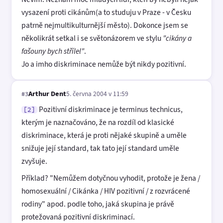
vysazení proti cikánům(a to studuju v Praze - v Česku
patrně nejmultikulturnější město). Dokonce jsem se
několikrát setkal i se světonázorem ve stylu
"cikány a
fašouny bych střílel"
.
Jo a imho diskriminace nemůže být nikdy pozitivní.
Arthur Dent
5. června 2004 v 11:59
#3
Pozitivní diskriminace je terminus technicus,
[2]
kterým je naznačováno, že na rozdíl od klasické
diskriminace, která je proti nějaké skupině a uměle
snižuje její standard, tak tato její standard uměle
zvyšuje.
Příklad? "Nemůžem dotyčnou vyhodit, protože je žena /
homosexuální / Cikánka / HIV pozitivní / z rozvrácené
rodiny" apod. podle toho, jaká skupina je právě
protežovaná pozitivní diskriminací.