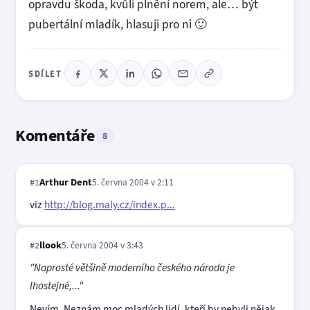
opravdu škoda, kvůli plnění norem, ale… být
pubertální mladík, hlasuji pro ni 🙂
SDÍLET
Komentáře
8
Arthur Dent
5. června 2004 v 2:11
#1
viz
http://blog.maly.cz/index.p...
llook
5. června 2004 v 3:43
#2
"Naprosté většině moderního českého národa je
lhostejné,..."
Nevím. Neznám moc mladých lidí, kteří by nebyli nějak