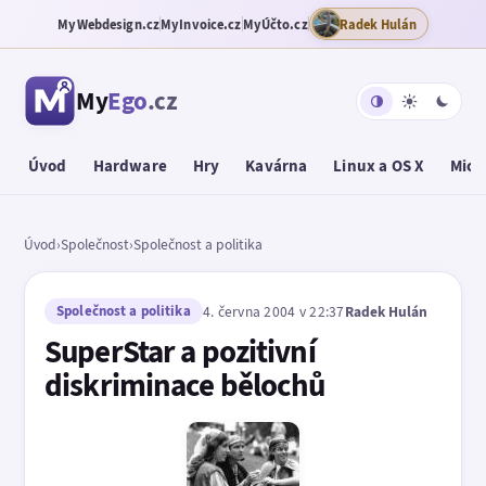
MyWebdesign.cz
MyInvoice.cz
MyÚčto.cz
Radek Hulán
My
Ego
.cz
Úvod
Hardware
Hry
Kavárna
Linux a OS X
Micr
Úvod
›
Společnost
›
Společnost a politika
Společnost a politika
4. června 2004 v 22:37
Radek Hulán
SuperStar a pozitivní
diskriminace bělochů