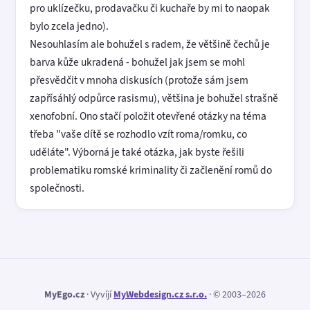
pro uklízečku, prodavačku či kuchaře by mi to naopak
bylo zcela jedno).
Nesouhlasím ale bohužel s radem, že většině čechů je
barva kůže ukradená - bohužel jak jsem se mohl
přesvědčit v mnoha diskusích (protože sám jsem
zapřísáhlý odpůrce rasismu), většina je bohužel strašně
xenofobní. Ono stačí položit otevřené otázky na téma
třeba "vaše dítě se rozhodlo vzít roma/romku, co
uděláte". Výborná je také otázka, jak byste řešili
problematiku romské kriminality či začlenění romů do
společnosti.
MyEgo.cz
· Vyvíjí
MyWebdesign.cz s.r.o.
· © 2003–2026