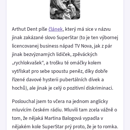
Arthut Dent píše
článek
, který má sice v názvu
jinak zakázané slovo SuperStar (to je ten výbornej
licencovanej business nápad TV Nova, jak z pár
jinak bezvýznamých lidiček, zpěváckých
„rychlokvašek“, a trošku té omáčky kolem
vytřískat pro sebe spoustu peněz, díky dobře
řízené davové hysterii pubertálních dívek a
hochů), ale jinak je celý o pozitivní diskriminaci.
Poslouchal jsem to včera na jednom anglicky
mluvícím českém rádiu. Mluvili tam zcela vážně o
tom, že nějaká Martina Balogová vypadla v
nějakém kole SuperStar prý proto, že je to romka.