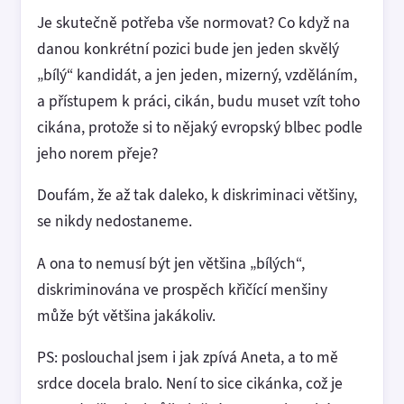
Je skutečně potřeba vše normovat? Co když na
danou konkrétní pozici bude jen jeden skvělý
„bílý“ kandidát, a jen jeden, mizerný, vzděláním,
a přístupem k práci, cikán, budu muset vzít toho
cikána, protože si to nějaký evropský blbec podle
jeho norem přeje?
Doufám, že až tak daleko, k diskriminaci většiny,
se nikdy nedostaneme.
A ona to nemusí být jen většina „bílých“,
diskriminována ve prospěch křičící menšiny
může být většina jakákoliv.
PS: poslouchal jsem i jak zpívá Aneta, a to mě
srdce docela bralo. Není to sice cikánka, což je