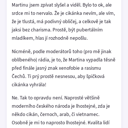
Martinu jsem zpívat slyšel a viděl. Bylo to ok, ale
srdce mi to nervalo. Že je cikánka nevím, ale vím,
že je tlustá, má podivný obličej, a celkově je tak
jaksi bez charisma. Prostě, být pubertálním
mladíkem, hlas jí rozhodně nepošlu.
Nicméně, podle moderátorů toho (pro mě jinak
oblíbeného) rádia, je to, že Martina vypadla těsně
před finále jasný znak xenofobie a rasismu
Čechů. Ti prý prostě nesnesou, aby špičková
cikánka vyhrála!
Ne. Tak to opravdu není. Naprosté většině
moderního českého národa je lhostejné, zda je
někdo cikán, černoch, arab, či vietnamec.
Osobně je mi to naprosto lhostejné. Kvalita lidí