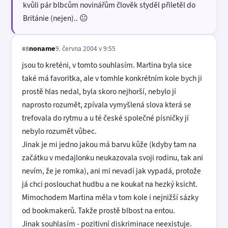
kvůli pár blbcům novinářům člověk styděl přiletěl do
Británie (nejen).. 😐
noname
9. června 2004 v 9:55
#8
jsou to kreténi, v tomto souhlasím. Martina byla sice
také má favoritka, ale v tomhle konkrétním kole bych ji
prostě hlas nedal, byla skoro nejhorší, nebylo jí
naprosto rozumět, zpívala vymyšlená slova která se
trefovala do rytmu a u té české společné písničky jí
nebylo rozumět vůbec.
Jinak je mi jedno jakou má barvu kůže (kdyby tam na
začátku v medajlonku neukazovala svoji rodinu, tak ani
nevím, že je romka), ani mi nevadí jak vypadá, protože
já chci poslouchat hudbu a ne koukat na hezký ksicht.
Mimochodem Martina měla v tom kole i nejnižší sázky
od bookmakerů. Takže prostě blbost na entou.
Jinak souhlasím - pozitivní diskriminace neexistuje.