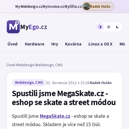
MyWebdesign.cz
MyInvoice.cz
MyÚčto.cz
Radek Hulán
My
Ego
.cz
Úvod
Hardware
Hry
Kavárna
Linux a OS X
Micr
Úvod
›
Webdesign
›
Webdesign, CMS
Webdesign, CMS
22. července 2012 v 23:26
Radek Hulán
Spustili jsme MegaSkate.cz -
eshop se skate a street módou
Spustili jsme
MegaSkate.cz
- eshop se skate a
street módou. Skladem je více než 15 tisíc