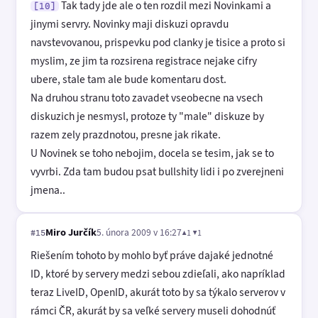
Tak tady jde ale o ten rozdil mezi Novinkami a
[10]
jinymi servry. Novinky maji diskuzi opravdu
navstevovanou, prispevku pod clanky je tisice a proto si
myslim, ze jim ta rozsirena registrace nejake cifry
ubere, stale tam ale bude komentaru dost.
Na druhou stranu toto zavadet vseobecne na vsech
diskuzich je nesmysl, protoze ty "male" diskuze by
razem zely prazdnotou, presne jak rikate.
U Novinek se toho nebojim, docela se tesim, jak se to
vyvrbi. Zda tam budou psat bullshity lidi i po zverejneni
jmena..
Miro Jurčík
5. února 2009 v 16:27
▲1 ▼1
#15
Riešením tohoto by mohlo byť práve dajaké jednotné
ID, ktoré by servery medzi sebou zdieľali, ako napríklad
teraz LiveID, OpenID, akurát toto by sa týkalo serverov v
rámci ČR, akurát by sa veľké servery museli dohodnúť