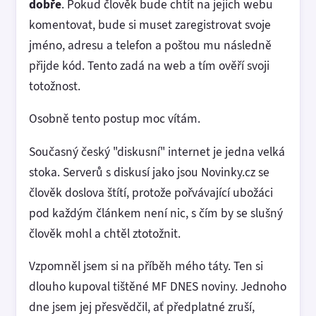
dobře
. Pokud člověk bude chtít na jejich webu
komentovat, bude si muset zaregistrovat svoje
jméno, adresu a telefon a poštou mu následně
přijde kód. Tento zadá na web a tím ověří svoji
totožnost.
Osobně tento postup moc vítám.
Současný český "diskusní" internet je jedna velká
stoka. Serverů s diskusí jako jsou Novinky.cz se
člověk doslova štítí, protože pořvávající ubožáci
pod každým článkem není nic, s čím by se slušný
člověk mohl a chtěl ztotožnit.
Vzpomněl jsem si na příběh mého táty. Ten si
dlouho kupoval tištěné MF DNES noviny. Jednoho
dne jsem jej přesvědčil, ať předplatné zruší,