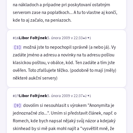
na nákladoch a prípadne pri poskytovaní ostatným
serverom zase na poplatkoch... A tu to vlastne aj končí,
kde to aj začalo, na peniazoch.
Libor Foltýnek
5. února 2009 v 22:33
▲0 ▼1
#16
možná jste to nepochopil správně (a nebo já). Vy
[3]
zadáte jméno a adresu a novinky na tu adresu pošlou
klasickou poštou, v obálce, kód. Ten zadáte a tím jste
ověřen. Toto zfalšujete těžko. (podobně to mají (měly)
některé aukční servery)
Libor Foltýnek
5. února 2009 v 22:37
▲2 ▼1
#17
dovolím si nesouhlasit s výrokem "Anonymita je
[9]
jednoznačné zlo...". Umím si představit článek, např. o
Romech, kde bych napsal nějaký svůj názor a kdejaký
skinhead by si mě pak mohl najít a "vysvětlit mně, že