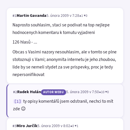
Martin Gavanda
5. února 2009 v 7:28
▲1 ▼0
#1
Naprosto souhlasim, staci se podivat na top nejlepe
hodnocenych komentaru k tomutu vyjadreni
126 hlasů - ...
Obcas s Vasimi nazory nesouhlasim, ale v tomto se plne
stotoznuji s Vami; anonymita internetu je jeho zhoubou,
lide by se nemeli stydet za sve prispevky, proc je tedy
nepersonifikovat
Radek Hulán
5. února 2009 v 7:50
▲10 ▼0
#2
AUTOR WEBU
ty opisy komentářů jsem odstranil, nechci to mít
[1]
zde 😉
Miro Jurčík
5. února 2009 v 8:02
▲0 ▼1
#3