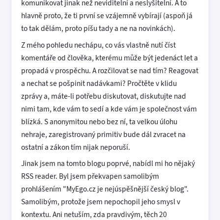
komunikovat jinak než neviditelní a neslyšitelní. A to
hlavně proto, že ti první se vzájemně vybírají (aspoň já
to tak dělám, proto píšu tady a ne na novinkách).
Z mého pohledu nechápu, co vás vlastně nutí číst
komentáře od člověka, kterému může být jedenáct let a
propadá v prospěchu. A rozčilovat se nad tím? Reagovat
a nechat se pošpinit nadávkami? Pročtěte v klidu
zprávy a, máte-li potřebu diskutovat, diskutujte nad
nimi tam, kde vám to sedí a kde vám je společnost vám
blízká. S anonymitou nebo bez ní, ta velkou úlohu
nehraje, zaregistrovaný primitiv bude dál zvracet na
ostatní a zákon tím nijak neporuší.
Jinak jsem na tomto blogu poprvé, nabídl mi ho nějaký
RSS reader. Byl jsem překvapen samolibým
prohlášením "MyEgo.cz je nejúspěšnější český blog".
Samolibým, protože jsem nepochopil jeho smysl v
kontextu. Ani netuším, zda pravdivým, těch 20