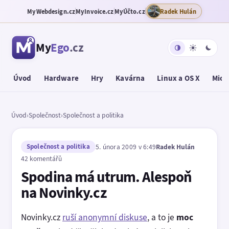
MyWebdesign.cz
MyInvoice.cz
MyÚčto.cz
Radek Hulán
My
Ego
.cz
Úvod
Hardware
Hry
Kavárna
Linux a OS X
Micr
Úvod
›
Společnost
›
Společnost a politika
Společnost a politika
5. února 2009 v 6:49
Radek Hulán
42 komentářů
Spodina má utrum. Alespoň
na Novinky.cz
Novinky.cz
ruší anonymní diskuse
, a to je
moc