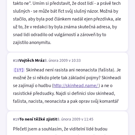
takto ne". Umím si představit, že dost lidí - a právě tech
slušných - se může bát říct svůj slušný názor. Možná by
stačilo, aby byla pod článkem nadál ejen přezdívka, ale
už to, že v redakci by byla známa skutečná adresa, by
snad lidi odradilo od vulgárností a zároveň by to
zajistilo anonymitu.
Vojtěch Mráz
8. února 2009 v 10:33
#18
Skinhead není rasista ani neonacista (fašista). Je
[17]
možné že si někdo plete tak základní pojmy? Skinheadi
se zajímají o hudbu (
http://skinhead.name/
) a ne o
rasistické předsudky. Najdi si definici slov skinhead,
fašista, nacista, neonacista a pak oprav svůj komantář
To není těžké zjistit
8. února 2009 v 11:45
#19
Přečetl jsem a souhlasím, že viditelní lidé budou