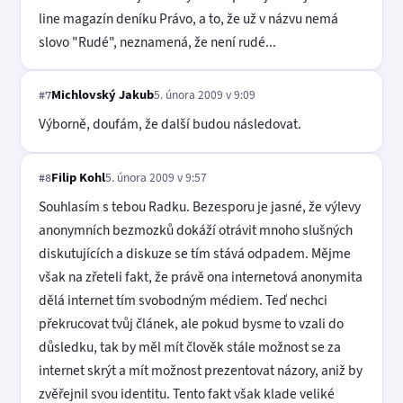
line magazín deníku Právo, a to, že už v názvu nemá
slovo "Rudé", neznamená, že není rudé...
Michlovský Jakub
5. února 2009 v 9:09
#7
Výborně, doufám, že další budou následovat.
Filip Kohl
5. února 2009 v 9:57
#8
Souhlasím s tebou Radku. Bezesporu je jasné, že výlevy
anonymních bezmozků dokáží otrávit mnoho slušných
diskutujících a diskuze se tím stává odpadem. Mějme
však na zřeteli fakt, že právě ona internetová anonymita
dělá internet tím svobodným médiem. Teď nechci
překrucovat tvůj článek, ale pokud bysme to vzali do
důsledku, tak by měl mít člověk stále možnost se za
internet skrýt a mít možnost prezentovat názory, aniž by
zvěřejnil svou identitu. Tento fakt však klade veliké