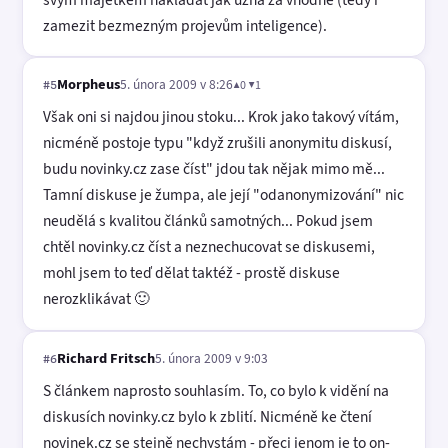
zamezit bezmezným projevům inteligence).
Morpheus
5. února 2009 v 8:26
▲0 ▼1
#5
Však oni si najdou jinou stoku... Krok jako takový vítám,
nicméně postoje typu "když zrušili anonymitu diskusí,
budu novinky.cz zase číst" jdou tak nějak mimo mě...
Tamní diskuse je žumpa, ale její "odanonymizování" nic
neudělá s kvalitou článků samotných... Pokud jsem
chtěl novinky.cz číst a neznechucovat se diskusemi,
mohl jsem to teď dělat taktéž - prostě diskuse
nerozklikávat 🙂
Richard Fritsch
5. února 2009 v 9:03
#6
S článkem naprosto souhlasím. To, co bylo k vidění na
diskusích novinky.cz bylo k zblití. Nicméně ke čtení
novinek.cz se stejně nechystám - přeci jenom je to on-