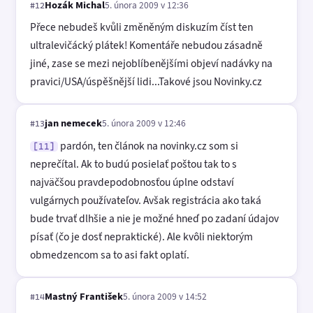
Hozák Michal
5. února 2009 v 12:36
#12
Přece nebudeš kvůli změněným diskuzím číst ten
ultralevičácký plátek! Komentáře nebudou zásadně
jiné, zase se mezi nejoblíbenějšími objeví nadávky na
pravici/USA/úspěšnější lidi...Takové jsou Novinky.cz
jan nemecek
5. února 2009 v 12:46
#13
pardón, ten článok na novinky.cz som si
[11]
neprečítal. Ak to budú posielať poštou tak to s
najväčšou pravdepodobnosťou úplne odstaví
vulgárnych používateľov. Avšak registrácia ako taká
bude trvať dlhšie a nie je možné hneď po zadaní údajov
písať (čo je dosť nepraktické). Ale kvôli niektorým
obmedzencom sa to asi fakt oplatí.
Mastný František
5. února 2009 v 14:52
#14