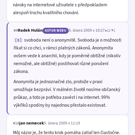
nároky na internetové uživatele s předpokladem
alespoň trochu kvalitního chování.
Radek Hulán
5. února 2009 v 10:27
▲12 ▼1
#9
AUTOR WEBU
svoboda není o anonymitě. Svoboda je o možnosti
[8]
říkat si co chci, v rámci platných zákonů. Anonymita
ovšem vede k anarchii, kdy je poměrně obtížné (nikoliv
nemožné, ale obtížné) postihovat různé porušení
zákona.
Anonymita je jednoznačné zlo, protože v praxi
umožňuje bezpráví. V reálném životě nosíme občanský
průkaz, a toto je potřeba zavést i na internet. 99%
výkřiků spodiny by najednou přestalo existovat.
jan nemecek
5. února 2009 v 11:19
#10
Môj názor je, že tento krok pomáha zatiaľ len čiastočne.