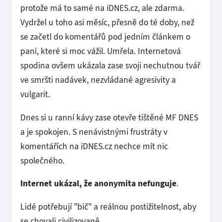
protože má to samé na iDNES.cz, ale zdarma.
Vydržel u toho asi měsíc, přesně do té doby, než
se začetl do komentářů pod jedním článkem o
paní, které si moc vážil. Umřela. Internetová
spodina ovšem ukázala zase svoji nechutnou tvář
ve smršti nadávek, nezvládané agresivity a
vulgarit.
Dnes si u ranní kávy zase otevře tištěné MF DNES
a je spokojen. S nenávistnými frustráty v
komentářích na iDNES.cz nechce mít nic
společného.
Internet ukázal, že anonymita nefunguje
.
Lidé potřebují "bič" a reálnou postižitelnost, aby
se chovali civilizovaně.