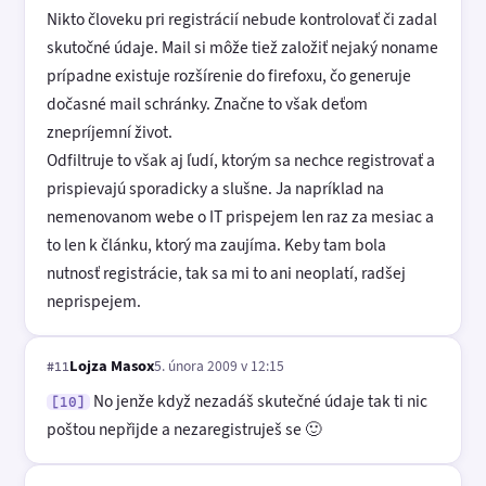
Nikto človeku pri registrácií nebude kontrolovať či zadal
skutočné údaje. Mail si môže tiež založiť nejaký noname
prípadne existuje rozšírenie do firefoxu, čo generuje
dočasné mail schránky. Značne to však deťom
znepríjemní život.
Odfiltruje to však aj ľudí, ktorým sa nechce registrovať a
prispievajú sporadicky a slušne. Ja napríklad na
nemenovanom webe o IT prispejem len raz za mesiac a
to len k článku, ktorý ma zaujíma. Keby tam bola
nutnosť registrácie, tak sa mi to ani neoplatí, radšej
neprispejem.
Lojza Masox
5. února 2009 v 12:15
#11
No jenže když nezadáš skutečné údaje tak ti nic
[10]
poštou nepřijde a nezaregistruješ se 🙂