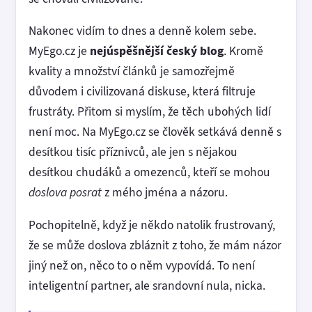
Nakonec vidím to dnes a denně kolem sebe.
MyEgo.cz je
nejúspěšnější český blog
. Kromě
kvality a množství článků je samozřejmě
důvodem i civilizovaná diskuse, která filtruje
frustráty. Přitom si myslím, že těch ubohých lidí
není moc. Na MyEgo.cz se člověk setkává denně s
desítkou tisíc příznivců, ale jen s nějakou
desítkou chudáků a omezenců, kteří se mohou
doslova posrat
z mého jména a názoru.
Pochopitelně, když je někdo natolik frustrovaný,
že se může doslova zbláznit z toho, že mám názor
jiný než on, něco to o něm vypovídá. To není
inteligentní partner, ale srandovní nula, nicka.