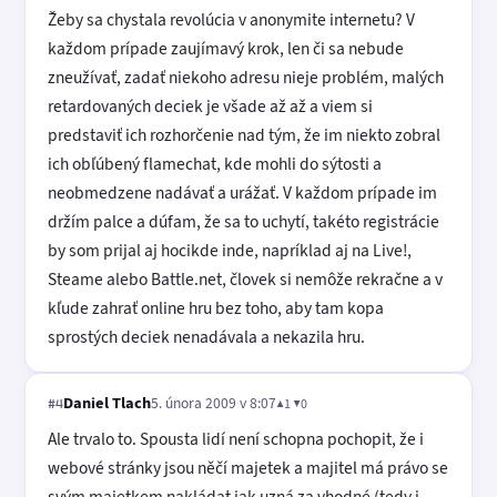
Žeby sa chystala revolúcia v anonymite internetu? V
každom prípade zaujímavý krok, len či sa nebude
zneužívať, zadať niekoho adresu nieje problém, malých
retardovaných deciek je všade až až a viem si
predstaviť ich rozhorčenie nad tým, že im niekto zobral
ich obľúbený flamechat, kde mohli do sýtosti a
neobmedzene nadávať a urážať. V každom prípade im
držím palce a dúfam, že sa to uchytí, takéto registrácie
by som prijal aj hocikde inde, napríklad aj na Live!,
Steame alebo Battle.net, človek si nemôže rekračne a v
kľude zahrať online hru bez toho, aby tam kopa
sprostých deciek nenadávala a nekazila hru.
Daniel Tlach
5. února 2009 v 8:07
▲1 ▼0
#4
Ale trvalo to. Spousta lidí není schopna pochopit, že i
webové stránky jsou něčí majetek a majitel má právo se
svým majetkem nakládat jak uzná za vhodné (tedy i