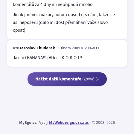
komentářů za 4 dny mi nepřipadá mnoho.
Jinak jméno a názory autora dosud neznám, takže se
asi neposeru (dalo mi dost přemáhání Vaše slovo
opsat).
Jaroslav Chuderak
11. února 2009 v 6:09
▲0 ▼1
#20
Ja chci BANANA!!! rADo si K.O.K.O.T!!
Načíst další komentáře
(zbývá 3)
MyEgo.cz
· Vyvíjí
MyWebdesign.cz s.r.o.
· © 2003–2026