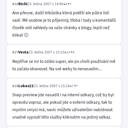
Richi
23. ledna 2007 v 14:46
▲4 ▼7
#16
Ano přesne, další blbůstka která potěší ale půlce lidí
vadí. Mě osobne je to příjemný, třeba i tady u komentářů
člověk vidí náhledy na vaše stránky a blogy, lepší než
klikat 🙂
Vesta
23. ledna 2007 v 15:10
▲13 ▼4
#17
Nejdříve se mi to zdálo super, ale po chvíli používání mě
to začalo otravovat. Na své weby to nenasadím...
Lukas22
23. ledna 2007 v 15:18
▲7 ▼7
#18
Snap preview jde nasadit i na interní odkazy, což by byl
opravdu vopruz, ale pokud jde o externí odkazy, tak to
myslím smysl má, navíc můžete uživatelům nabídnout
snadné vypnutí této služby kliknutím na jediný odkaz.