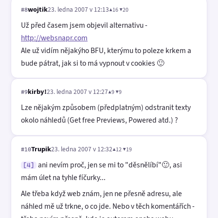
wojtik
23. ledna 2007 v 12:13
▲16 ▼20
#8
Už před časem jsem objevil alternativu -
http://websnapr.com
Ale už vidím nějakýho BFU, kterýmu to poleze krkem a
bude pátrat, jak si to má vypnout v cookies 🙂
kirby!
23. ledna 2007 v 12:27
▲9 ▼9
#9
Lze nějakým způsobem (předplatným) odstranit texty
okolo náhledů (Get free Previews, Powered atd.) ?
Trupik
23. ledna 2007 v 12:32
▲12 ▼19
#10
ani nevím proč, jen se mi to "děsnělíbí"🙂, asi
[4]
mám úlet na tyhle fíčurky...
Ale třeba když web znám, jen ne přesně adresu, ale
náhled mě už trkne, o co jde. Nebo v těch komentářích -