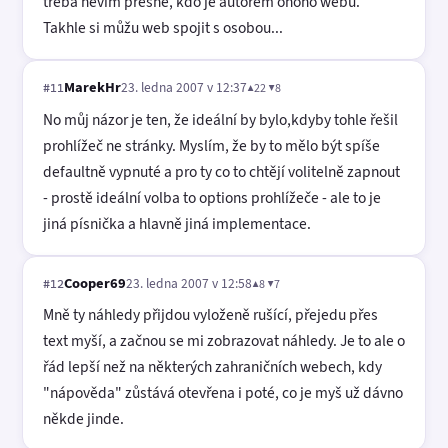
třeba nevím přesně, kdo je autorem onoho webu.
Takhle si můžu web spojit s osobou...
MarekHr
23. ledna 2007 v 12:37
▲22 ▼8
#11
No můj názor je ten, že ideální by bylo,kdyby tohle řešil
prohlížeč ne stránky. Myslím, že by to mělo být spíše
defaultně vypnuté a pro ty co to chtějí volitelně zapnout
- prostě ideální volba to options prohlížeče - ale to je
jiná písnička a hlavně jiná implementace.
Cooper69
23. ledna 2007 v 12:58
▲8 ▼7
#12
Mně ty náhledy přijdou vyloženě rušící, přejedu přes
text myší, a začnou se mi zobrazovat náhledy. Je to ale o
řád lepší než na některých zahraničních webech, kdy
"nápověda" zůstává otevřena i poté, co je myš už dávno
někde jinde.