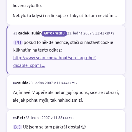
hoveru vybaflo.
Nebylo to kdysi i na linkuj.cz? Taky už to tam nevidím...
Radek Hulán
23. ledna 2007 v 11:41
▲29 ▼9
#3
AUTOR WEBU
pokud to někde nechce, stačí si nastavit cookie
[4]
kliknutím na tento odkaz:
http://www.snap.com/about/spa_faq.php?
disable_spa=1...
stulda
23. ledna 2007 v 11:44
▲17 ▼12
#4
Zajímavé. V opeře ale nefungují options, sice se zobrazí,
ale jak pohnu myší, tak nahled zmizí.
Petr
23. ledna 2007 v 11:55
▲13 ▼12
#5
Už jsem se tam párkrát dostal 🙂
[6]