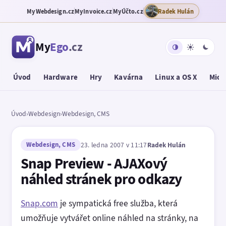
MyWebdesign.cz
MyInvoice.cz
MyÚčto.cz
Radek Hulán
My
Ego
.cz
Úvod
Hardware
Hry
Kavárna
Linux a OS X
Micr
Úvod
›
Webdesign
›
Webdesign, CMS
Webdesign, CMS
23. ledna 2007 v 11:17
Radek Hulán
Snap Preview - AJAXový
náhled stránek pro odkazy
Snap.com
je sympatická free služba, která
umožňuje vytvářet online náhled na stránky, na