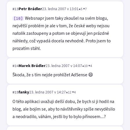
Petr Brádler
23. ledna 2007 v 13:01
▲5 ▼7
#13
Websnapr jsem taky zkoušel na svém blogu,
[10]
největší problém je ale v tom, že české weby nejsou
natolik zastoupeny a potom se objevují jen prázdné
náhledy, což vypadá docela nevhodně. Proto jsem to
prozatím stáhl.
Marek Brádler
23. ledna 2007 v 14:07
▲10 ▼4
#14
Škoda, že s tím nejde prohlížet AdSense 😄
fanky
23. ledna 2007 v 14:27
▲12 ▼4
#15
O této aplikaci uvažuji delší dobu, že bych si ji hodil na
blog, ale bojím se, aby to návštěvníky spíše nevyděsilo
a neodradilo, váhám, jestli by to bylo přínosem...?