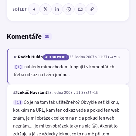
SDÍLET
Komentáře
33
Radek Hulán
23. ledna 2007 v 11:27
▲24 ▼18
#1
AUTOR WEBU
náhledy mimochodem fungují i v komentářích,
[1]
třeba odkaz na tvém jménu..
Lukáš Havrlant
23. ledna 2007 v 11:37
▲57 ▼18
#2
Co je na tom tak užitečného? Obvykle než kliknu,
[1]
koukám na URL, kam ten odkaz vede a pokud ten web
znám, je mi obrázek celkem na nic a pokud ten web
neznám.... je mi ten obrázek taky na nic 🙂). Akorát to
zdržuje a já se vždycky leknu, co to na mě při tom