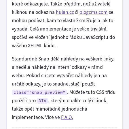
které odkazujete. Takže předtím, než uživatelé
kliknou na odkaz na
hulan.cz
či
blogcms.com
se
mohou podívat, kam to vlastně směřuje a jak to
vypadá. Celá implementace je velice triviální,
spočívá ve vložení jednoho řádku JavaScriptu do
vašeho XHTML kódu.
Standardně Snap dělá náhledy na veškeré linky,
a nedělá náhledy na interní odkazy v rámci
webu. Pokud chcete vytvářet náhledy jen na
určité odkazy, je to snadné, stačí použít
. Můžete tuto CSS třídu
class="snap_preview"
použít i pro
, kterým obalíte celý článek,
DIV
takže opět mimořádně jednoduchá
implementace. Více ve
F.A.Q.