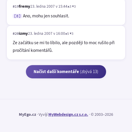
fremy
23. ledna 2007 v 15:44
▲3 ▼3
#19
Ano, mohu jen souhlasit.
[8]
izmy
23. ledna 2007 v 16:00
▲5 ▼3
#20
Ze začátku se mi to líbilo, ale později to moc rušilo při
pročítání komentářů.
Načíst další komentáře
(zbývá 13)
MyEgo.cz
· Vyvíjí
MyWebdesign.cz s.r.o.
· © 2003–2026