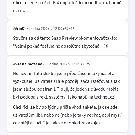
Chce to jen zkoušet. Každopádně to pohodlné rozhodně
není...
mi0
23. ledna 2007 v 12:00
▲63 ▼13
#6
Stručne sa dá tento Snap Preview okomentovať takto:
"Veľmi pekná featura no absolútne zbytočná." 🙂
Jan Smetana
23. ledna 2007 v 12:09
▲25 ▼7
#7
No nevím. Tuto službu jsem před časem taky našel a
vyzkoušel. Uživatelé si ale později začali stěžovat a tak
jsem službu odstranil. Tipuji, že jeden z důvodů mohla
být podoba s rekl. systémy (jako např. na technet.cz)
Chci říci, že by po týdnu přišla vhod anketa, jak se zde
uživatelům libé nebo ne (nebo je taky nechat, ať si myslí
co chtějí a "učit" je, jak se nadhled zakazuje).