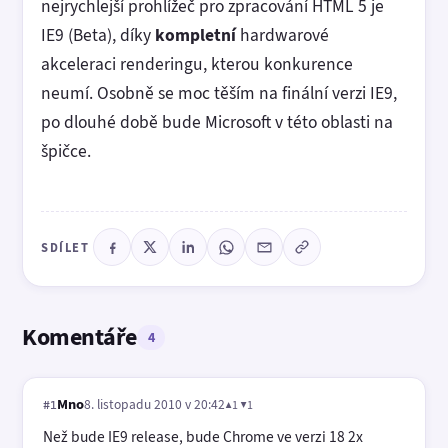
nejrychlejší prohlížeč pro zpracování HTML 5 je
IE9 (Beta), díky
kompletní
hardwarové
akceleraci renderingu, kterou konkurence
neumí. Osobně se moc těším na finální verzi IE9,
po dlouhé době bude Microsoft v této oblasti na
špičce.
SDÍLET
Komentáře
4
Mno
8. listopadu 2010 v 20:42
▲1 ▼1
#1
Než bude IE9 release, bude Chrome ve verzi 18 2x