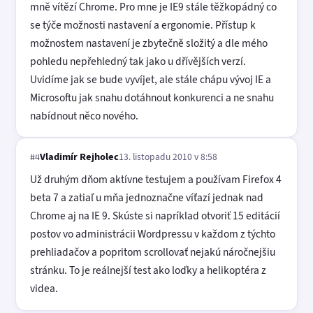
mně vítězí Chrome. Pro mne je IE9 stále těžkopádný co
se týče možnosti nastavení a ergonomie. Přístup k
možnostem nastavení je zbytečně složitý a dle mého
pohledu nepřehledný tak jako u dřívějších verzí.
Uvidíme jak se bude vyvíjet, ale stále chápu vývoj IE a
Microsoftu jak snahu dotáhnout konkurenci a ne snahu
nabídnout něco nového.
Vladimír Rejholec
13. listopadu 2010 v 8:58
#4
Už druhým dňom aktívne testujem a používam Firefox 4
beta 7 a zatiaľ u mňa jednoznačne víťazí jednak nad
Chrome aj na IE 9. Skúste si napríklad otvoriť 15 editácií
postov vo administrácii Wordpressu v každom z týchto
prehliadačov a popritom scrollovať nejakú náročnejšiu
stránku. To je reálnejší test ako loďky a helikoptéra z
videa.