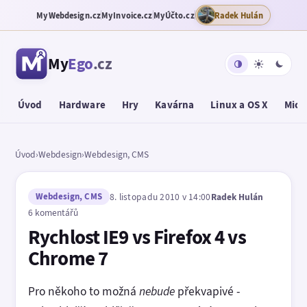
MyWebdesign.cz
MyInvoice.cz
MyÚčto.cz
Radek Hulán
My
Ego
.cz
Úvod
Hardware
Hry
Kavárna
Linux a OS X
Micr
Úvod
›
Webdesign
›
Webdesign, CMS
Webdesign, CMS
8. listopadu 2010 v 14:00
Radek Hulán
6 komentářů
Rychlost IE9 vs Firefox 4 vs
Chrome 7
Pro někoho to možná
nebude
překvapivé -