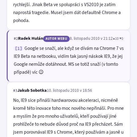
rychlejší. Jinak Beta ve spolupráci s VS2010 je zatím
naprostá tragedie. Musel jsem dát defaultně Chrome a
pohoda.
Radek Hulán
8. listopadu 2010 v 21:12
▲10 ▼0
#2
AUTOR WEBU
Google se snaží, ale když se dívám na Chrome 7 vs
[1]
IE9 Beta na netbooku, vidím tak jasný náskok IE9, že jej
Google nemůže dotáhnout. MS se totiž snaží (v tomto
případě) víc 😉
Jakub Sobotka
10. listopadu 2010 v 18:56
#3
No, IE9 sice přináší hardwarovou akceleraci, nicméně
kromě této inovace toho moc nového nepřináší. Pro mne
a myslím že pro mnoho uživatelů, kteří používají jiné
prohlížeče to nebude důvod proč na IE9 přecházet. Sám
jsem porovnával IE9 s Chrome, který používám a jasně u