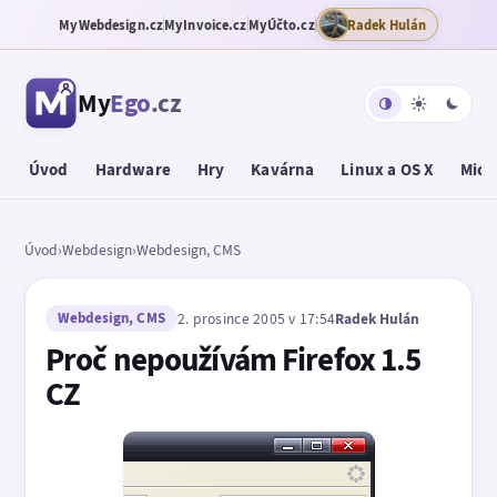
MyWebdesign.cz
MyInvoice.cz
MyÚčto.cz
Radek Hulán
My
Ego
.cz
Úvod
Hardware
Hry
Kavárna
Linux a OS X
Micr
Úvod
›
Webdesign
›
Webdesign, CMS
Webdesign, CMS
2. prosince 2005 v 17:54
Radek Hulán
Proč nepoužívám Firefox 1.5
CZ