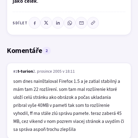
jako celek
.
SDÍLET
Komentáře
2
t-turion
2. prosince 2005 v 18:11
#1
som dnes nainštaloval Firefox 1.5 a je zatial stabilný a
mám tam 22 rozšírení. som tam mal rozšírenie ktoré
uloží celú stránku ako obrázok a počas ukladania
pribral vyše 40MB v pameti tak som to rozšírenie
vyhodil, ff ma stále zlú správu pamete. teraz zaberá 45
MB, cez vikend v nom pozrem viacej stránok a uvydím či
sa správa aspoň trochu zlepšila