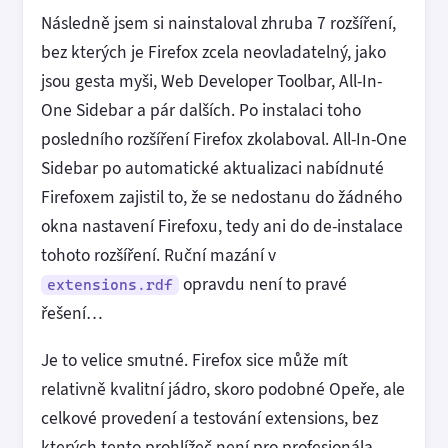
Následně jsem si nainstaloval zhruba 7 rozšíření,
bez kterých je Firefox zcela neovladatelný, jako
jsou gesta myši, Web Developer Toolbar, All-In-
One Sidebar a pár dalších. Po instalaci toho
posledního rozšíření Firefox zkolaboval. All-In-One
Sidebar po automatické aktualizaci nabídnuté
Firefoxem zajistil to, že se nedostanu do žádného
okna nastavení Firefoxu, tedy ani do de-instalace
tohoto rozšíření. Ruční mazání v
opravdu není to pravé
extensions.rdf
řešení…
Je to velice smutné. Firefox sice může mít
relativně kvalitní jádro, skoro podobné Opeře, ale
celkové provedení a testování extensions, bez
kterých tento prohlížeč není pro profesionála