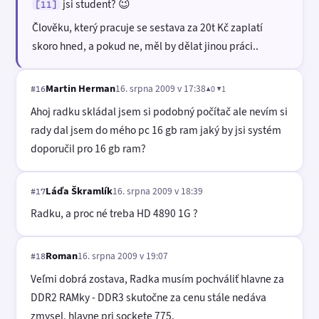
jsi student? 😉
[11]
Člověku, který pracuje se sestava za 20t Kč zaplatí
skoro hned, a pokud ne, měl by dělat jinou práci..
Martin Herman
16. srpna 2009 v 17:38
▲0 ▼1
#16
Ahoj radku skládal jsem si podobný počítač ale nevím si
rady dal jsem do mého pc 16 gb ram jaký by jsi systém
doporučil pro 16 gb ram?
Láďa Škramlík
16. srpna 2009 v 18:39
#17
Radku, a proc né treba HD 4890 1G ?
Roman
16. srpna 2009 v 19:07
#18
Veľmi dobrá zostava, Radka musím pochváliť hlavne za
DDR2 RAMky - DDR3 skutočne za cenu stále nedáva
zmysel, hlavne pri sockete 775.