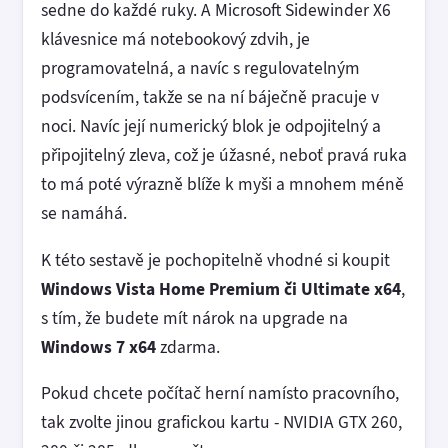
sedne do každé ruky. A Microsoft Sidewinder X6
klávesnice má notebookový zdvih, je
programovatelná, a navíc s regulovatelným
podsvícením, takže se na ní báječně pracuje v
noci. Navíc její numerický blok je odpojitelný a
připojitelný zleva, což je úžasné, neboť pravá ruka
to má poté výrazně blíže k myši a mnohem méně
se namáhá.
K této sestavě je pochopitelně vhodné si koupit
Windows Vista Home Premium či Ultimate x64
,
s tím, že budete mít nárok na upgrade na
Windows 7 x64
zdarma.
Pokud chcete počítač herní namísto pracovního,
tak zvolte jinou grafickou kartu - NVIDIA GTX 260,