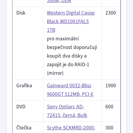
500W, OEM
Disk
Western Digital Caviar
2300
Black WD1001FALS
1TB
pro maximální
bezpečnost doporučuji
koupit dva disky a
zapojit je do RAID-1
(mirror)
Grafika
Gainward 0032-Bliss
1900
9600GT 512MB, PCI-E
DVD
Sony Optiarc AD-
600
7241S, černá, Bulk
Čtečka
Scythe SCKMRD-2000-
300