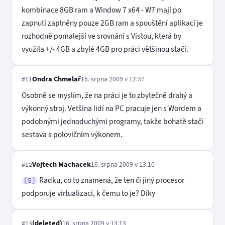
kombinace 8GB ram a Window 7 x64 - W7 mají po
zapnutí zaplněny pouze 2GB ram a spouštění aplikací je
rozhodně pomalejší ve srovnání s Vistou, která by
využila +/- 4GB a zbylé 4GB pro práci většinou stačí.
Ondra Chmelař
16. srpna 2009 v 12:37
#11
Osobně se myslím, že na práci je to zbytečně drahý a
výkonný stroj. Vetšina lidí na PC pracuje jen s Wordem a
podobnými jednoduchými programy, takže bohatě stačí
sestava s polovičním výkonem.
Vojtech Machacek
16. srpna 2009 v 13:10
#12
Radku, co to znamená, že ten či jiný procesor
[5]
podporuje virtualizaci, k čemu to je? Díky
(deleted)
16. srpna 2009 v 13:13
#13