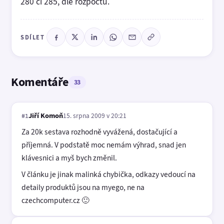
280 či 285, dle rozpočtu.
SDÍLET
Komentáře
33
Jiří Komoň
15. srpna 2009 v 20:21
#1
Za 20k sestava rozhodně vyvážená, dostačující a
příjemná. V podstatě moc nemám výhrad, snad jen
klávesnici a myš bych změnil.
V článku je jinak malinká chybička, odkazy vedoucí na
detaily produktů jsou na myego, ne na
czechcomputer.cz 🙂