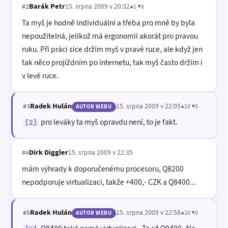
Barák Petr
15. srpna 2009 v 20:32
▲1 ▼0
#2
Ta myš je hodně individuální a třeba pro mně by byla
nepoužitelná, jelikož má ergonomii akorát pro pravou
ruku. Při práci sice držím myš v pravé ruce, ale když jen
tak něco projíždním po internetu, tak myš často držím i
v levé ruce.
Radek Hulán
15. srpna 2009 v 22:05
▲10 ▼0
#3
AUTOR WEBU
pro leváky ta myš opravdu není, to je fakt.
[2]
Dirk Diggler
15. srpna 2009 v 22:35
#4
mám výhrady k doporučenému procesoru, Q8200
nepodporuje virtualizaci, takže +400,- CZK a Q8400...
Radek Hulán
15. srpna 2009 v 22:58
▲10 ▼0
#5
AUTOR WEBU