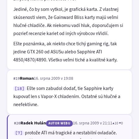
Jediné, čo by som vytkol, je grafická karta. Z vlastnej
skúsenosti viem, že Gainward Bliss karty majú veľmi
hlučné chladiče. Ak niekomu vadí hluk, doporučujem si
pozrieť recenzie kariet od iných výrobcov nVidií.
Ešte poznámka, ak niekto chce tichý gaming rig, tak
jedine GTX 260 od ASUSu alebo Sapphire ATI
4850/4870/4890. Všetko veľmi tiché a kvalitné karty.
Roman
16. srpna 2009 v 19:08
#19
Ešte som zabudol dodať, tie Sapphire karty
[18]
kupovať len s Vapor-X chladením. Ostatné sú hlučné a
neefektívne.
Radek Hulán
16. srpna 2009 v 21:11
▲10 ▼0
#20
AUTOR WEBU
protože ATI má tragické a nestabilní ovladače.
[7]