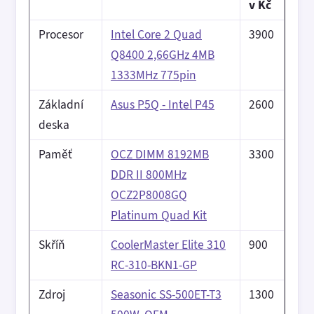
v Kč
Procesor
Intel Core 2 Quad
3900
Q8400 2,66GHz 4MB
1333MHz 775pin
Základní
Asus P5Q - Intel P45
2600
deska
Paměť
OCZ DIMM 8192MB
3300
DDR II 800MHz
OCZ2P8008GQ
Platinum Quad Kit
Skříň
CoolerMaster Elite 310
900
RC-310-BKN1-GP
Zdroj
Seasonic SS-500ET-T3
1300