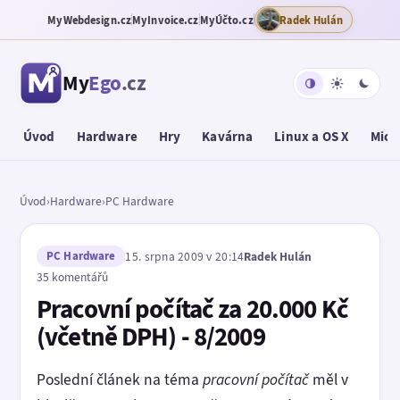
MyWebdesign.cz
MyInvoice.cz
MyÚčto.cz
Radek Hulán
My
Ego
.cz
Úvod
Hardware
Hry
Kavárna
Linux a OS X
Micr
Úvod
›
Hardware
›
PC Hardware
PC Hardware
15. srpna 2009 v 20:14
Radek Hulán
35 komentářů
Pracovní počítač za 20.000 Kč
(včetně DPH) - 8/2009
Poslední článek na téma
pracovní počítač
měl v