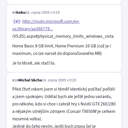
koku
16. srpna 2009 v 0:19
#9
http://msdn.microsoft.com/en-
[8]
us/library/aa366778...
(VS.85).aspx#physical_memory_limits_windows_vista
Home Basic 8 GB limit, Home Premium 16 GB (což je i
maximum, co lze narvat do doporučovaného MB)
Je to těsně, ale stačí to.
Michal Vácha
16. srpna 2009 v 0:20
#10
Před čtvrt rokem jsem si téměř identický počítač pořídil
a jsem spokojen. Udělal bych ale ještě jednu variantu,
pro někoho, kdo si chce i zahrát hry s Nvidií GTX 260/280
a nějakým silnějším zdrojem (Corsair TX650W je celkem
rozumná volba).
Jediné do čeho nevím, jestli bych znovu šel je