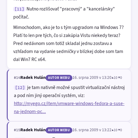
Nutno rozlišovať "pracovný" a "kancelársky"
[11]
počítač.
Mimochodom, ako je to s tým upgradom na Windows 7?
Platí to len pre tých, čo si zakúpia Vistu niekedy teraz?
Pred nedávnom som totiž skladal jednu zostavu a
vzhľadom na vydanie sedmičky v blízkej dobe som tam
dal Win7 RC x64.
Radek Hulán
16. srpna 2009 v 13:20
▲10 ▼0
#14
AUTOR WEBU
je tam nativně možné spustit virtualizační nástroj
[12]
a pod ním jiný operační systém, viz:
http://myego.cz/item/vmware-windows-fedora-a-suse-
na-jednom-pc...
Radek Hulán
16. srpna 2009 v 13:22
▲10 ▼0
#15
AUTOR WEBU