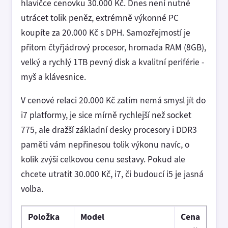
hlavičce cenovku 30.000 Kč. Dnes není nutné
utrácet tolik peněz, extrémně výkonné PC
koupíte za 20.000 Kč s DPH. Samozřejmostí je
přitom čtyřjádrový procesor, hromada RAM (8GB),
velký a rychlý 1TB pevný disk a kvalitní periférie -
myš a klávesnice.
V cenové relaci 20.000 Kč zatím nemá smysl jít do
i7 platformy, je sice mírně rychlejší než socket
775, ale dražší základní desky procesory i DDR3
paměti vám nepřinesou tolik výkonu navíc, o
kolik zvýší celkovou cenu sestavy. Pokud ale
chcete utratit 30.000 Kč, i7, či budoucí i5 je jasná
volba.
Položka
Model
Cena