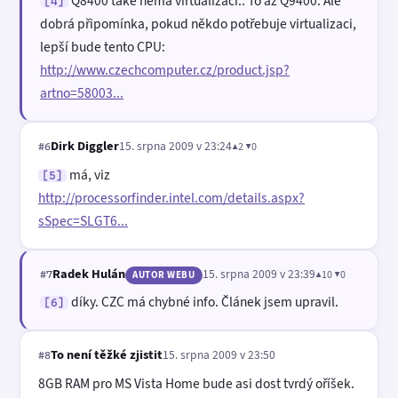
Q8400 také nemá virtualizaci.. To až Q9400. Ale
[4]
dobrá připomínka, pokud někdo potřebuje virtualizaci,
lepší bude tento CPU:
http://www.czechcomputer.cz/product.jsp?
artno=58003...
Dirk Diggler
15. srpna 2009 v 23:24
▲2 ▼0
#6
má, viz
[5]
http://processorfinder.intel.com/details.aspx?
sSpec=SLGT6...
Radek Hulán
15. srpna 2009 v 23:39
▲10 ▼0
#7
AUTOR WEBU
díky. CZC má chybné info. Článek jsem upravil.
[6]
To není těžké zjistit
15. srpna 2009 v 23:50
#8
8GB RAM pro MS Vista Home bude asi dost tvrdý oříšek.