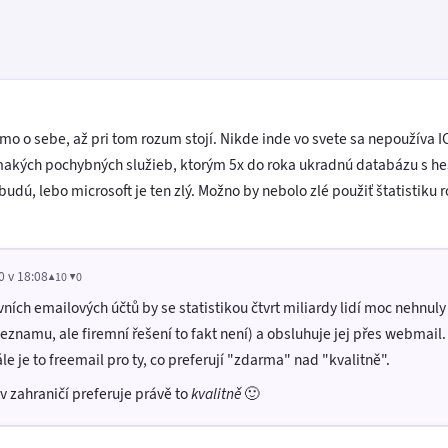
o o sebe, až pri tom rozum stojí. Nikde inde vo svete sa nepoužíva IC
makých pochybných služieb, ktorým 5x do roka ukradnú databázu s he
udú, lebo microsoft je ten zlý. Možno by nebolo zlé použiť štatistiku 
0 v 18:08
▲10 ▼0
ivních emailových účtů by se statistikou čtvrt miliardy lidí moc nehnuly
eznamu, ale firemní řešení to fakt není) a obsluhuje jej přes webmail
le je to freemail pro ty, co preferují "zdarma" nad "kvalitně".
 v zahraničí preferuje právě to
kvalitně
🙂