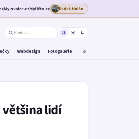
cz
MyInvoice.cz
MyÚčto.cz
Radek Hulán
tečky
Webdesign
Fotogalerie
většina lidí