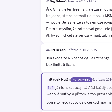
Dig Dilino
6. března 2010 v 18:32
#3
Áno Gmail je len freemail, ale zase hotma
Na jednej strane hotmail + outlook + MSN 
vyhovuje. Je jasné, že sa to nemôže rovn
Preto si myslím, že zatracovať gmail ni
Ak by som chcel ale seriózny mail, tak n
Jiri Beran
6. března 2010 v 18:35
#4
Jen skoda ze MS neposkytuje Exchange ja
bez limitu 5 licenci.
Radek Hulán
6. března 201
#5
AUTOR WEBU
já nic nezatracuji 😉 Ať si každý p
[3]
webové služby, a přitom je to v praxi spí
Spíše to něco vypovídá o českých novinář