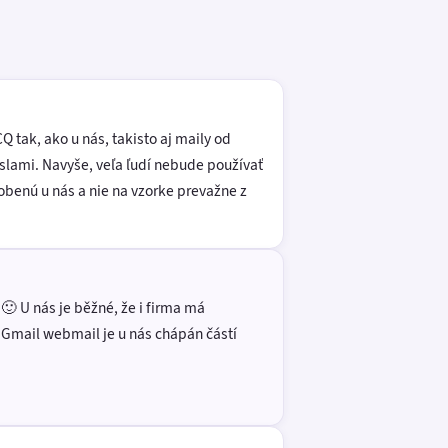
Q tak, ako u nás, takisto aj maily od
slami. Navyše, veľa ľudí nebude používať
robenú u nás a nie na vzorke prevažne z
 🙂 U nás je běžné, že i firma má
. Gmail webmail je u nás chápán částí