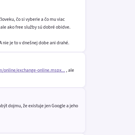
loveku, čo si vyberie a čo mu viac
ale ako free služby sú dobré obidve.
 nie je to v dnešnej dobe ani drahé.
m/online/exchange-online.mspx...
, ale
abýt dojmu, že existuje jen Google a jeho