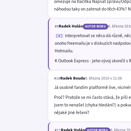
omezuje na tlačítka Napsat zprávu/Odpov
náhodou taky on zahrnut do těch 43%? Ne
Radek Hulán
6. března 201
#9
AUTOR WEBU
interpretovat se něco dá různě, ně
[8]
onoho freemailu je v diskuzích nadpolovič
Hotmailu.
K Outlook Express - jeho vývoj skončil s 
Radek Bouda
6. března 2010 v 21:38
#10
Já osobně fandím platformě live, nicmé
Proč? Protože se mi často stává, že píši 
jsem to nenašel (chyba hledání?) a pokud
nějaké jiné řešení?
Radek Hulán
6. března 20
#11
AUTOR WEBU