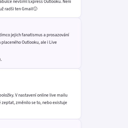
tabulce nevšiml Express Outlooku. Není
už radši ten Gmail🙂
tímco jejich fanatismus a prosazování
n placeného Outlooku, ale i Live
).
položky. V nastavení online live mailu
 zeptat, změnilo se to, nebo existuje