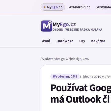
My
Ego
.cz
My
Android
.cz
My
Wind
My
Ego
.cz
OSOBNÍ WEBZINE RADKA HULÁNA
Úvod
Hardware
Hry
Kavárna
Úvod
›
Webdesign
›
Webdesign, CMS
Webdesign, CMS
6. března 2010 v 17:4
Používat Googl
má Outlook či