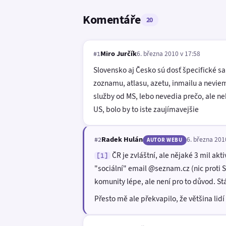
Komentáře
20
Miro Jurčík
6. března 2010 v 17:58
#1
Slovensko aj Česko sú dosť špecifické sam
zoznamu, atlasu, azetu, inmailu a nevie
služby od MS, lebo nevedia prečo, ale neb
US, bolo by to iste zaujímavejšie
Radek Hulán
6. března 201
#2
AUTOR WEBU
ČR je zvláštní, ale nějaké 3 mil akt
[1]
"sociální" email @seznam.cz (nic proti S
komunity lépe, ale není pro to důvod. Stá
Přesto mě ale překvapilo, že většina lidí