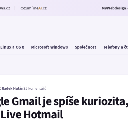
ows
.cz
Rozumíme
AI
.cz
MyWebdesign.
Linux a OS X
Microsoft Windows
Společnost
Telefony a č
0
Radek Hulán
35 komentářů
e Gmail je spíše kuriozita, 
 Live Hotmail