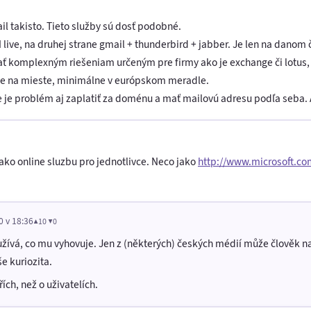
il takisto. Tieto služby sú dosť podobné.
live, na druhej strane gmail + thunderbird + jabber. Je len na danom č
ať komplexným riešeniam určeným pre firmy ako je exchange či lotus, 
e je na mieste, minimálne v európskom meradle.
ie je problém aj zaplatiť za doménu a mať mailovú adresu podľa seba. A
ko online sluzbu pro jednotlivce. Neco jako
http://www.microsoft.co
0 v 18:36
▲10 ▼0
oužívá, co mu vyhovuje. Jen z (některých) českých médií může člověk n
še kuriozita.
ích, než o uživatelích.