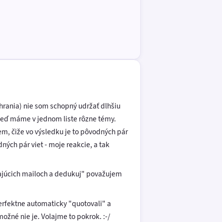
hrania) nie som schopný udržať dlhšiu
keď máme v jednom liste rôzne témy.
em, čiže vo výsledku je to pôvodných pár
ých pár viet - moje reakcie, a tak
zajúcich mailoch a dedukuj" považujem
erfektne automaticky "quotovali" a
možné nie je. Volajme to pokrok. :-/