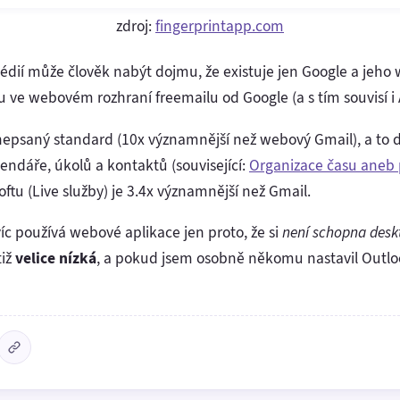
zdroj:
fingerprintapp.com
édií může člověk nabýt dojmu, že existuje jen Google a jeho w
tu ve webovém rozhraní freemailu od Google (a s tím souvisí i
nepsaný standard (10x významnější než webový Gmail), a to
lendáře, úkolů a kontaktů (související:
Organizace času aneb 
tu (Live služby) je 3.4x významnější než Gmail.
íc používá webové aplikace jen proto, že si
není schopna desk
tiž
velice nízká
, a pokud jsem osobně někomu nastavil Outloo