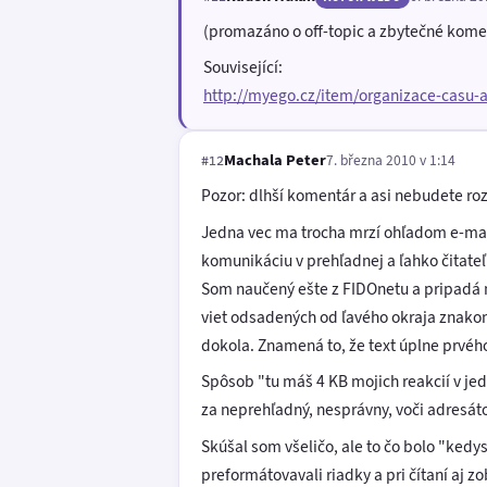
(promazáno o off-topic a zbytečné kome
Související:
http://myego.cz/item/organizace-casu-
Machala Peter
7. března 2010 v 1:14
#12
Pozor: dlhší komentár a asi nebudete roz
Jedna vec ma trocha mrzí ohľadom e-mail
komunikáciu v prehľadnej a ľahko čitate
Som naučený ešte z FIDOnetu a pripadá mi
viet odsadených od ľavého okraja znakom 
dokola. Znamená to, že text úplne prvéh
Spôsob "tu máš 4 KB mojich reakcií v je
za neprehľadný, nesprávny, voči adresáto
Skúšal som všeličo, ale to čo bolo "ked
preformátovavali riadky a pri čítaní aj zo