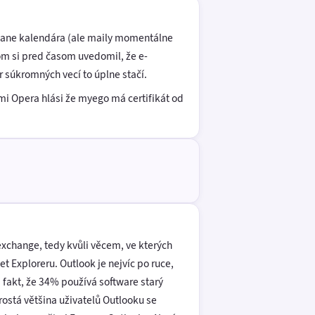
átane kalendára (ale maily momentálne
om si pred časom uvedomil, že e-
 súkromných vecí to úplne stačí.
mi Opera hlási že myego má certifikát od
 exchange, tedy kvůli věcem, ve kterých
t Exploreru. Outlook je nejvíc po ruce,
 fakt, že 34% používá software starý
rostá většina uživatelů Outlooku se