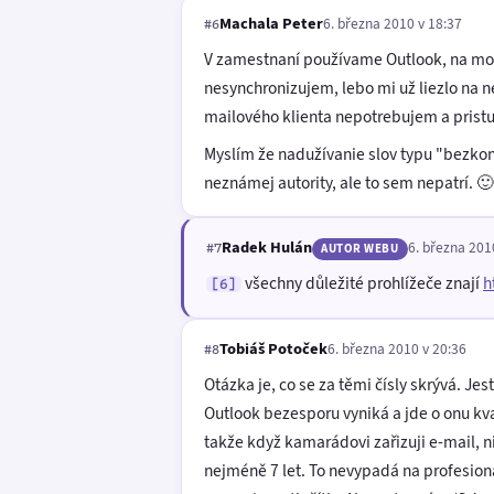
Machala Peter
6. března 2010 v 18:37
#6
V zamestnaní používame Outlook, na mobi
nesynchronizujem, lebo mi už liezlo na 
mailového klienta nepotrebujem a pristup
Myslím že nadužívanie slov typu "bezkon
neznámej autority, ale to sem nepatrí. 🙂
Radek Hulán
6. března 201
#7
AUTOR WEBU
všechny důležité prohlížeče znají
h
[6]
Tobiáš Potoček
6. března 2010 v 20:36
#8
Otázka je, co se za těmi čísly skrývá. J
Outlook bezesporu vyniká a jde o onu kva
takže když kamarádovi zařizuji e-mail, n
nejméně 7 let. To nevypadá na profesionál