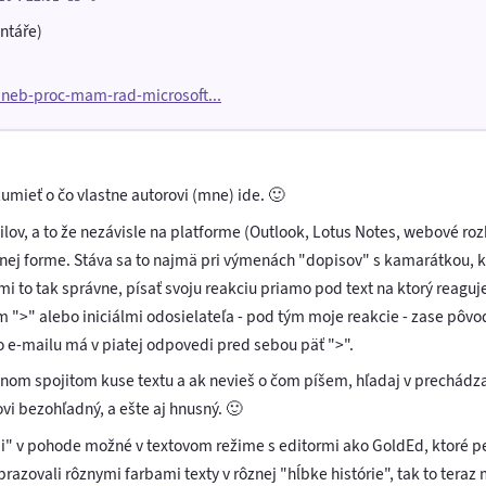
ntáře)
aneb-proc-mam-rad-microsoft...
umieť o čo vlastne autorovi (mne) ide. 🙂
ov, a to že nezávisle na platforme (Outlook, Lotus Notes, webové roz
ľnej forme. Stáva sa to najmä pri výmenách "dopisov" s kamarátkou, 
 to tak správne, písať svoju reakciu priamo pod text na ktorý reaguj
">" alebo iniciálmi odosielateľa - pod tým moje reakcie - zase pôvodn
o e-mailu má v piatej odpovedi pred sebou päť ">".
dnom spojitom kuse textu a ak nevieš o čom píšem, hľadaj v prechád
vi bezohľadný, a ešte aj hnusný. 🙂
ysi" v pohode možné v textovom režime s editormi ako GoldEd, ktoré p
brazovali rôznymi farbami texty v rôznej "hĺbke histórie", tak to teraz 