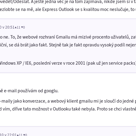
ědět/Odeslat. A ještě jedna věc je na tom zajímavá, nikde jsem si v 
zlobte se na mě, ale Express Outlook se s kvalitou moc neslučuje, to 
0 v 20:51
▲11 ▼0
co ne. To, že webové rozhraní Gmailu má mizivé procento uživatelů, za
ní, se dá brát jako fakt. Stejně tak je fakt opravdu vysoký podíl neje
Windows XP / IE6, poslední verze v roce 2001 (pak už jen service packs
ně e-mail používám od googlu.
e-maily jako konverzace, a webový klient gmailu mi je sloučí do jedné 
 vím, dříve tato možnost v Outlooku také nebyla. Proto se chci vlastně
10 v 22:01
▲11 ▼0