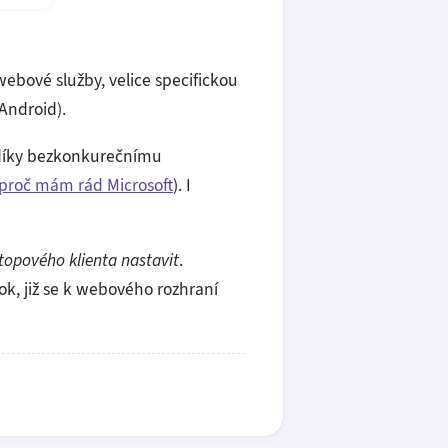
ebové služby, velice specifickou
 Android).
 díky bezkonkurečnímu
proč mám rád Microsoft
). I
topového klienta nastavit
.
k, již se k webového rozhraní