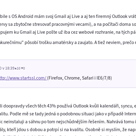
le s OS Android mám svoj Gmail aj Live a aj ten firemný Outlook vr
nervy sa zbytočne stresovať pracovnými vecami), a na počítači doma s
ujem ku Gmail aj Live pošte už iba cez webové rozhranie, na tých pár
kurečnímu" pôsobí trošku amatérsky a zaujato. A tiež neviem, prečo 
0 v 18:39
▲10 ▼0
ttp://www.startssl.com/
(Firefox, Chrome, Safari i IE6/7/8)
estli doopravdy všech těch 43% používá Outlook kvůli kalendáři, syncu,
litu. Podle mě se tady jedná o podobnou situaci jako v případě Interne
ic neinstaluji a sáhnu po tom nejschůdnějším řešením. Nahrává tomu i
y, kteří jdou s dobou a potrpí si na kvalitu. Osobně si myslím, že nap