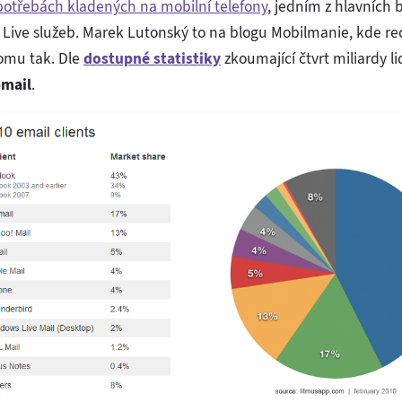
potřebách kladených na mobilní telefony
, jedním z hlavních 
Live služeb. Marek Lutonský to na blogu Mobilmanie, kde re
tomu tak. Dle
dostupné statistiky
zkoumající čtvrt miliardy li
mail
.